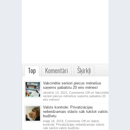
Top
Komentāri
Šķirkļi
Vakcinētie seniori piecus mēnešus
saņems pabalstu 20 eiro mēnesī
oktobris 13, 2021,
Comments Off
on Vakcinētie
seniori piecus mēnešus saņems pabalstu 20
eiro mēnesī
Valsts kontrole: Privatizācijas
nebeidzamais stāsts sāk tukšot valsts
budžetu
maijs 16, 2019,
Comments Off
on Valsts
kontrole: Privatizācijas nebeidzamais stāsts
sāk tukšot valsts budžetu