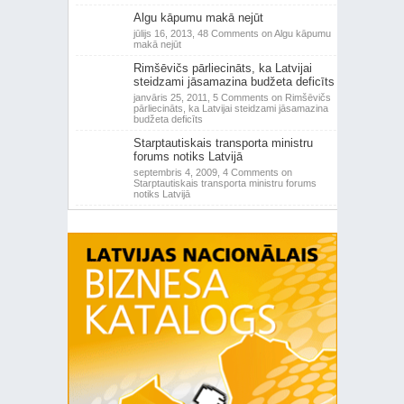
Algu kāpumu makā nejūt
jūlijs 16, 2013,
48 Comments
on Algu kāpumu
makā nejūt
Rimšēvičs pārliecināts, ka Latvijai
steidzami jāsamazina budžeta deficīts
janvāris 25, 2011,
5 Comments
on Rimšēvičs
pārliecināts, ka Latvijai steidzami jāsamazina
budžeta deficīts
Starptautiskais transporta ministru
forums notiks Latvijā
septembris 4, 2009,
4 Comments
on
Starptautiskais transporta ministru forums
notiks Latvijā