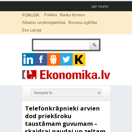
par mums
FOKUSĀ:
Politika
Banku bizness
Atbalsts uzņēmējdarbībai
Biznesa izglītība
Eiro Latvijā
Telefonkrāpnieki arvien
dod priekšroku
taustāmam guvumam –
skaidrai naudai un zeltam