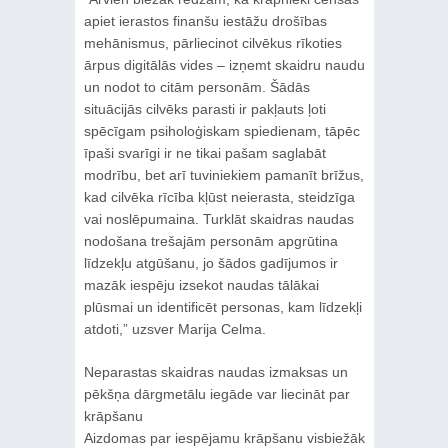
apiet ierastos finanšu iestāžu drošības
mehānismus, pārliecinot cilvēkus rīkoties
ārpus digitālās vides – izņemt skaidru naudu
un nodot to citām personām. Šādās
situācijās cilvēks parasti ir pakļauts ļoti
spēcīgam psiholoģiskam spiedienam, tāpēc
īpaši svarīgi ir ne tikai pašam saglabāt
modrību, bet arī tuviniekiem pamanīt brīžus,
kad cilvēka rīcība kļūst neierasta, steidzīga
vai noslēpumaina. Turklāt skaidras naudas
nodošana trešajām personām apgrūtina
līdzekļu atgūšanu, jo šādos gadījumos ir
mazāk iespēju izsekot naudas tālākai
plūsmai un identificēt personas, kam līdzekļi
atdoti,” uzsver Marija Celma.
Neparastas skaidras naudas izmaksas un
pēkšņa dārgmetālu iegāde var liecināt par
krāpšanu
Aizdomas par iespējamu krāpšanu visbiežāk