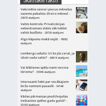
Vakcinētie seniori piecus mēnešus
saņems pabalstu 20 eiro mēnesī
-
23670 skatījumi
Valsts kontrole: Privatizācijas
nebeidzamais stāsts sāk tukšot
valsts budžetu
- 28726 skatījumi
Algu kāpumu makā nejūt
- 78092
skatījumi
Lembergs sašutis: Uz ko jūs cerat, ja
idioti vada valsti?
- 68614 skatījumi
Vai klātienes spēļu nami veicina
tūrismu?
- 55596 skatījumi
Interesanti fakti par vecākajiem
biržu namiem pasaulē
- 54148
skatījumi
Kādas pārmaiņas piedzīvojušas
tiešsaistes spēles gadu gaitā?
-
53103 skatījumi