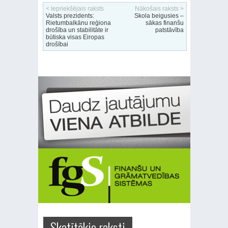
< Iepriekšējais raksts
Nākošais raksts >
Valsts prezidents:
Skola beigusies –
Rietumbalkānu reģiona
sākas finanšu
drošība un stabilitāte ir
patstāvība
būtiska visas Eiropas
drošībai
Skatītākie raksti