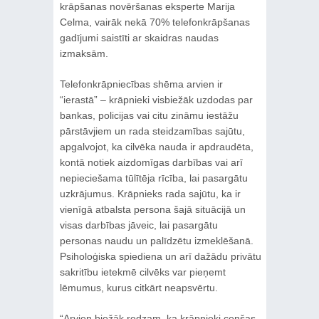
krāpšanas novēršanas eksperte Marija
Celma, vairāk nekā 70% telefonkrāpšanas
gadījumi saistīti ar skaidras naudas
izmaksām.
Telefonkrāpniecības shēma arvien ir
“ierastā” – krāpnieki visbiežāk uzdodas par
bankas, policijas vai citu zināmu iestāžu
pārstāvjiem un rada steidzamības sajūtu,
apgalvojot, ka cilvēka nauda ir apdraudēta,
kontā notiek aizdomīgas darbības vai arī
nepieciešama tūlītēja rīcība, lai pasargātu
uzkrājumus. Krāpnieks rada sajūtu, ka ir
vienīgā atbalsta persona šajā situācijā un
visas darbības jāveic, lai pasargātu
personas naudu un palīdzētu izmeklēšanā.
Psiholoģiska spiediena un arī dažādu privātu
sakritību ietekmē cilvēks var pieņemt
lēmumus, kurus citkārt neapsvērtu.
“Arvien biežāk redzam, ka krāpnieki cenšas