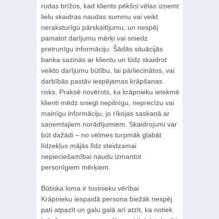
rodas brīžos, kad klients pēkšņi vēlas izņemt
lielu skaidras naudas summu vai veikt
neraksturīgu pārskaitījumu, un nespēj
pamatot darījumu mērķi vai sniedz
pretrunīgu informāciju. Šādās situācijās
banka sazinās ar klientu un lūdz skaidrot
veikto darījumu būtību, lai pārliecinātos, vai
darbībās pastāv iespējamas krāpšanas
risks. Praksē novērots, ka krāpnieku ietekmē
klienti mēdz sniegt nepilnīgu, neprecīzu vai
mainīgu informāciju, jo rīkojas saskaņā ar
saņemtajiem norādījumiem. Skaidrojumi var
būt dažādi – no vēlmes turpmāk glabāt
līdzekļus mājās līdz steidzamai
nepieciešamībai naudu izmantot
personīgiem mērķiem.
Būtiska loma ir tuvinieku vērībai
Krāpnieku iespaidā persona biežāk nespēj
pati atpazīt un galu galā arī atzīt, ka notiek