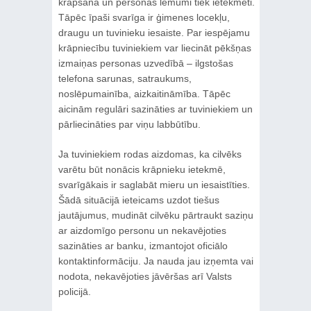
krāpšana un personas lēmumi tiek ietekmēti.
Tāpēc īpaši svarīga ir ģimenes locekļu,
draugu un tuvinieku iesaiste. Par iespējamu
krāpniecību tuviniekiem var liecināt pēkšņas
izmaiņas personas uzvedībā – ilgstošas
telefona sarunas, satraukums,
noslēpumainība, aizkaitināmība. Tāpēc
aicinām regulāri sazināties ar tuviniekiem un
pārliecināties par viņu labbūtību.
Ja tuviniekiem rodas aizdomas, ka cilvēks
varētu būt nonācis krāpnieku ietekmē,
svarīgākais ir saglabāt mieru un iesaistīties.
Šādā situācijā ieteicams uzdot tiešus
jautājumus, mudināt cilvēku pārtraukt saziņu
ar aizdomīgo personu un nekavējoties
sazināties ar banku, izmantojot oficiālo
kontaktinformāciju. Ja nauda jau izņemta vai
nodota, nekavējoties jāvēršas arī Valsts
policijā.