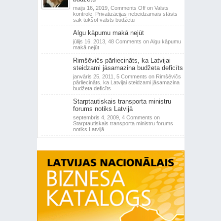
maijs 16, 2019,
Comments Off
on Valsts
kontrole: Privatizācijas nebeidzamais stāsts
sāk tukšot valsts budžetu
Algu kāpumu makā nejūt
jūlijs 16, 2013,
48 Comments
on Algu kāpumu
makā nejūt
Rimšēvičs pārliecināts, ka Latvijai
steidzami jāsamazina budžeta deficīts
janvāris 25, 2011,
5 Comments
on Rimšēvičs
pārliecināts, ka Latvijai steidzami jāsamazina
budžeta deficīts
Starptautiskais transporta ministru
forums notiks Latvijā
septembris 4, 2009,
4 Comments
on
Starptautiskais transporta ministru forums
notiks Latvijā