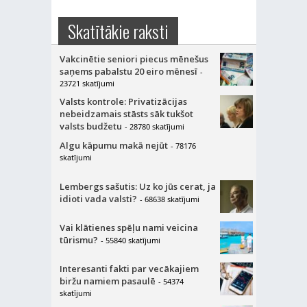
Skatītākie raksti
Vakcinētie seniori piecus mēnešus
saņems pabalstu 20 eiro mēnesī
-
23721 skatījumi
Valsts kontrole: Privatizācijas
nebeidzamais stāsts sāk tukšot
valsts budžetu
- 28780 skatījumi
Algu kāpumu makā nejūt
- 78176
skatījumi
Lembergs sašutis: Uz ko jūs cerat, ja
idioti vada valsti?
- 68638 skatījumi
Vai klātienes spēļu nami veicina
tūrismu?
- 55840 skatījumi
Interesanti fakti par vecākajiem
biržu namiem pasaulē
- 54374
skatījumi