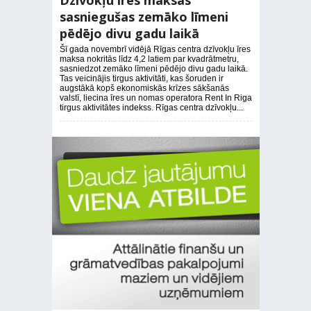
Dzīvokļu īres maksas
sasniegušas zemāko līmeni
pēdējo divu gadu laikā
Šī gada novembrī vidējā Rīgas centra dzīvokļu īres
maksa nokritās līdz 4,2 latiem par kvadrātmetru,
sasniedzot zemāko līmeni pēdējo divu gadu laikā.
Tas veicinājis tirgus aktivitāti, kas šoruden ir
augstākā kopš ekonomiskās krīzes sākšanās
valstī, liecina īres un nomas operatora Rent In Riga
tirgus aktivitātes indekss. Rīgas centra dzīvokļu...