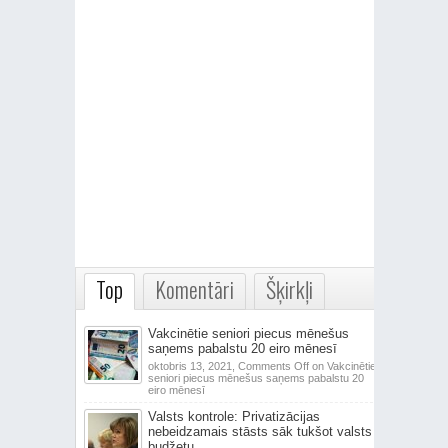
Top
Komentāri
Šķirkļi
Vakcinētie seniori piecus mēnešus
saņems pabalstu 20 eiro mēnesī
oktobris 13, 2021,
Comments Off
on Vakcinētie
seniori piecus mēnešus saņems pabalstu 20
eiro mēnesī
Valsts kontrole: Privatizācijas
nebeidzamais stāsts sāk tukšot valsts
budžetu