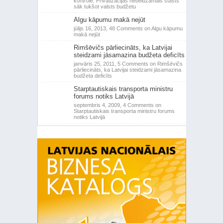
kontrole: Privatizācijas nebeidzamais stāsts
sāk tukšot valsts budžetu
Algu kāpumu makā nejūt
jūlijs 16, 2013,
48 Comments
on Algu kāpumu
makā nejūt
Rimšēvičs pārliecināts, ka Latvijai
steidzami jāsamazina budžeta deficīts
janvāris 25, 2011,
5 Comments
on Rimšēvičs
pārliecināts, ka Latvijai steidzami jāsamazina
budžeta deficīts
Starptautiskais transporta ministru
forums notiks Latvijā
septembris 4, 2009,
4 Comments
on
Starptautiskais transporta ministru forums
notiks Latvijā