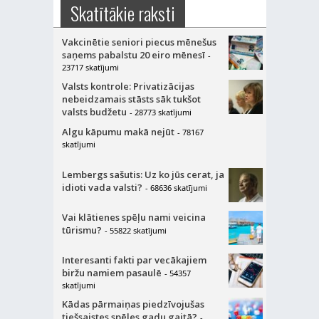
Skatītākie raksti
Vakcinētie seniori piecus mēnešus
saņems pabalstu 20 eiro mēnesī
-
23717 skatījumi
Valsts kontrole: Privatizācijas
nebeidzamais stāsts sāk tukšot
valsts budžetu
- 28773 skatījumi
Algu kāpumu makā nejūt
- 78167
skatījumi
Lembergs sašutis: Uz ko jūs cerat, ja
idioti vada valsti?
- 68636 skatījumi
Vai klātienes spēļu nami veicina
tūrismu?
- 55822 skatījumi
Interesanti fakti par vecākajiem
biržu namiem pasaulē
- 54357
skatījumi
Kādas pārmaiņas piedzīvojušas
tiešsaistes spēles gadu gaitā?
-