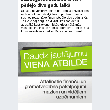
pēdējo divu gadu laikā
Šī gada novembrī vidējā Rīgas centra dzīvokļu īres
maksa nokritās līdz 4,2 latiem par kvadrātmetru,
sasniedzot zemāko līmeni pēdējo divu gadu laikā.
Tas veicinājis tirgus aktivitāti, kas šoruden ir
augstākā kopš ekonomiskās krīzes sākšanās
valstī, liecina īres un nomas operatora Rent In Riga
tirgus aktivitātes indekss. Rīgas centra dzīvokļu...