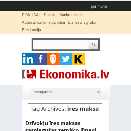
par mums
FOKUSĀ:
Politika
Banku bizness
Atbalsts uzņēmējdarbībai
Biznesa izglītība
Eiro Latvijā
Tag Archives:
īres maksa
Dzīvokļu īres maksas
sasniegušas zemāko līmeni