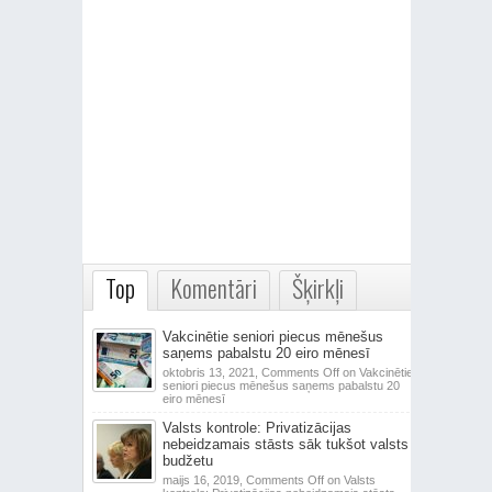
Top
Komentāri
Šķirkļi
Vakcinētie seniori piecus mēnešus
saņems pabalstu 20 eiro mēnesī
oktobris 13, 2021,
Comments Off
on Vakcinētie
seniori piecus mēnešus saņems pabalstu 20
eiro mēnesī
Valsts kontrole: Privatizācijas
nebeidzamais stāsts sāk tukšot valsts
budžetu
maijs 16, 2019,
Comments Off
on Valsts