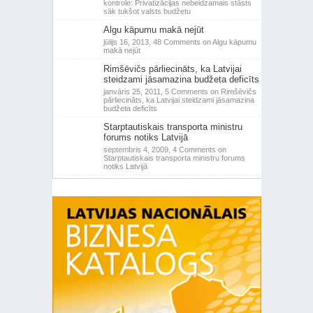
kontrole: Privatizācijas nebeidzamais stāsts
sāk tukšot valsts budžetu
Algu kāpumu makā nejūt
jūlijs 16, 2013,
48 Comments
on Algu kāpumu
makā nejūt
Rimšēvičs pārliecināts, ka Latvijai
steidzami jāsamazina budžeta deficīts
janvāris 25, 2011,
5 Comments
on Rimšēvičs
pārliecināts, ka Latvijai steidzami jāsamazina
budžeta deficīts
Starptautiskais transporta ministru
forums notiks Latvijā
septembris 4, 2009,
4 Comments
on
Starptautiskais transporta ministru forums
notiks Latvijā