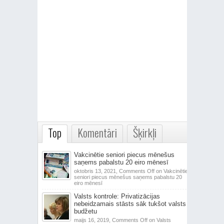
Top
Komentāri
Šķirkļi
Vakcinētie seniori piecus mēnešus
saņems pabalstu 20 eiro mēnesī
oktobris 13, 2021,
Comments Off
on Vakcinētie
seniori piecus mēnešus saņems pabalstu 20
eiro mēnesī
Valsts kontrole: Privatizācijas
nebeidzamais stāsts sāk tukšot valsts
budžetu
maijs 16, 2019,
Comments Off
on Valsts