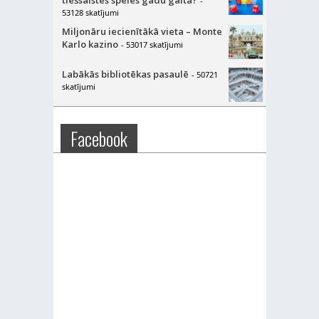
tiešsaistes spēles gadu gaitā?
-
53128 skatījumi
Miljonāru iecienītākā vieta – Monte
Karlo kazino
- 53017 skatījumi
Labākās bibliotēkas pasaulē
- 50721
skatījumi
Facebook