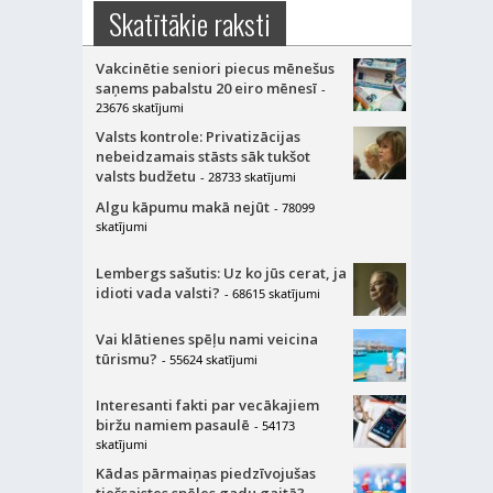
Skatītākie raksti
Vakcinētie seniori piecus mēnešus
saņems pabalstu 20 eiro mēnesī
-
23676 skatījumi
Valsts kontrole: Privatizācijas
nebeidzamais stāsts sāk tukšot
valsts budžetu
- 28733 skatījumi
Algu kāpumu makā nejūt
- 78099
skatījumi
Lembergs sašutis: Uz ko jūs cerat, ja
idioti vada valsti?
- 68615 skatījumi
Vai klātienes spēļu nami veicina
tūrismu?
- 55624 skatījumi
Interesanti fakti par vecākajiem
biržu namiem pasaulē
- 54173
skatījumi
Kādas pārmaiņas piedzīvojušas