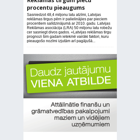
Reklāmas tirgum piecu
procentu pieaugums
Sasniedzot 48,4 miljonu latu atzīmi, Latvijas
reklāmas tirgus pērn ir palielinājies par pieciem
procentiem salīdzinājumā ar 2010. gadu. Latvijas
Reklāmas asociācija (LRA) 50 miljonu latu robežu
cer sasniegt divos gados. «Latvijas reklāmas tirgu
prognozi šim gadam ietekmē vairāki faktori, kuru
pieaugošo nozīmi izjutām arī pagājušā...