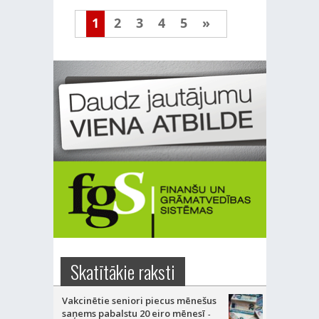
1
2
3
4
5
»
Skatītākie raksti
Vakcinētie seniori piecus mēnešus
saņems pabalstu 20 eiro mēnesī
-