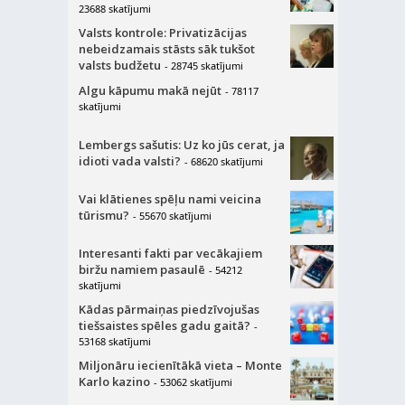
23688 skatījumi
Valsts kontrole: Privatizācijas
nebeidzamais stāsts sāk tukšot
valsts budžetu
- 28745 skatījumi
Algu kāpumu makā nejūt
- 78117
skatījumi
Lembergs sašutis: Uz ko jūs cerat, ja
idioti vada valsti?
- 68620 skatījumi
Vai klātienes spēļu nami veicina
tūrismu?
- 55670 skatījumi
Interesanti fakti par vecākajiem
biržu namiem pasaulē
- 54212
skatījumi
Kādas pārmaiņas piedzīvojušas
tiešsaistes spēles gadu gaitā?
-
53168 skatījumi
Miljonāru iecienītākā vieta – Monte
Karlo kazino
- 53062 skatījumi