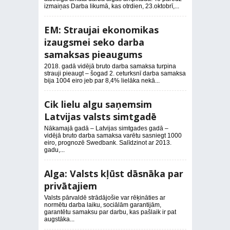
izmaiņas Darba likumā, kas otrdien, 23.oktobrī,...
EM: Straujai ekonomikas
izaugsmei seko darba
samaksas pieaugums
2018. gadā vidējā bruto darba samaksa turpina
strauji pieaugt – šogad 2. ceturksnī darba samaksa
bija 1004 eiro jeb par 8,4% lielāka nekā...
Cik lielu algu saņemsim
Latvijas valsts simtgadē
Nākamajā gadā – Latvijas simtgades gadā –
vidējā bruto darba samaksa varētu sasniegt 1000
eiro, prognozē Swedbank. Salīdzinot ar 2013.
gadu,...
Alga: Valsts kļūst dāsnāka par
privātajiem
Valsts pārvaldē strādājošie var rēķināties ar
normētu darba laiku, sociālām garantijām,
garantētu samaksu par darbu, kas pašlaik ir pat
augstāka...