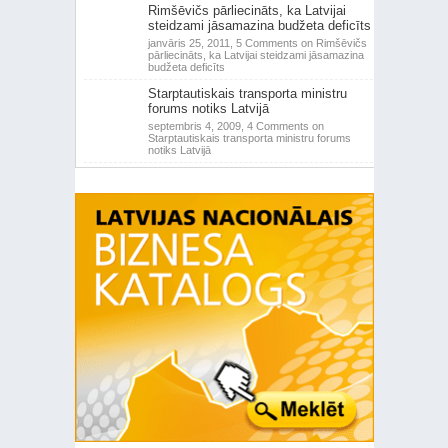
Rimšēvičs pārliecināts, ka Latvijai
steidzami jāsamazina budžeta deficīts
janvāris 25, 2011,
5 Comments
on Rimšēvičs
pārliecināts, ka Latvijai steidzami jāsamazina
budžeta deficīts
Starptautiskais transporta ministru
forums notiks Latvijā
septembris 4, 2009,
4 Comments
on
Starptautiskais transporta ministru forums
notiks Latvijā