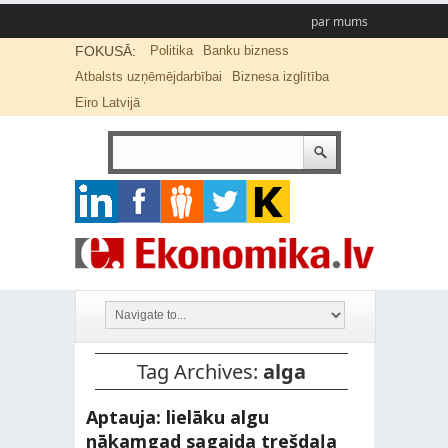
par mums
FOKUSĀ:
Politika
Banku bizness
Atbalsts uzņēmējdarbībai
Biznesa izglītība
Eiro Latvijā
Tag Archives:
alga
Aptauja: lielāku algu
nākamgad sagaida trešdaļa