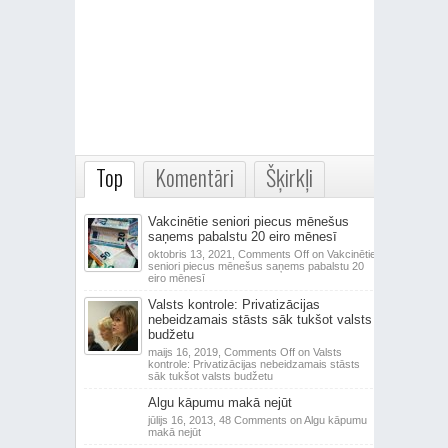
Top
Komentāri
Šķirkļi
Vakcinētie seniori piecus mēnešus
saņems pabalstu 20 eiro mēnesī
oktobris 13, 2021,
Comments Off
on Vakcinētie
seniori piecus mēnešus saņems pabalstu 20
eiro mēnesī
Valsts kontrole: Privatizācijas
nebeidzamais stāsts sāk tukšot valsts
budžetu
maijs 16, 2019,
Comments Off
on Valsts
kontrole: Privatizācijas nebeidzamais stāsts
sāk tukšot valsts budžetu
Algu kāpumu makā nejūt
jūlijs 16, 2013,
48 Comments
on Algu kāpumu
makā nejūt