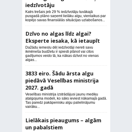
iedzīvotāju
Katrs trešais jeb 29 % iedzīvotāju tuvākajā
pusgadā plāno saņemt lielāku algu, vienlaikus par
kopējo savas finansiālās situācijas uzlabošanos...
Dzīvo no algas līdz algai?
Eksperte iesaka, kā ietaupīt
Dažādu iemeslu dēļ iedzīvotāji nereti savu
ikmēneša budžetu ir spiesti plānot vai citos
gadījumos veido tā, ka nākas dzīvot no vienas
algas...
3833 eiro. Šādu ārsta algu
piedāvā Veselības ministrija
2027. gadā
Veselības ministrija izstrādājusi jaunu mediķu
atalgojuma modeli, ko sāks ieviest nākamajā gadā.
Tas paredz pakāpenisku algu palielinājumu
vairāku...
Lielākais pieaugums – algām
un pabalstiem