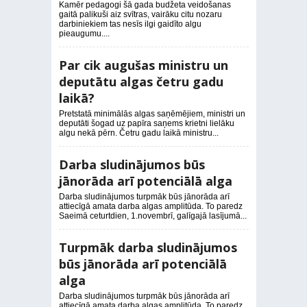
Kamēr pedagogi šā gada budžeta veidošanas
gaitā palikuši aiz svītras, vairāku citu nozaru
darbiniekiem tas nesīs ilgi gaidīto algu
pieaugumu....
Par cik augušas ministru un
deputātu algas četru gadu
laikā?
Pretstatā minimālās algas saņēmējiem, ministri un
deputāti šogad uz papīra saņems krietni lielāku
algu nekā pērn. Četru gadu laikā ministru...
Darba sludinājumos būs
jānorāda arī potenciālā alga
Darba sludinājumos turpmāk būs jānorāda arī
attiecīgā amata darba algas amplitūda. To paredz
Saeimā ceturtdien, 1.novembrī, galīgajā lasījumā...
Turpmāk darba sludinājumos
būs jānorāda arī potenciālā
alga
Darba sludinājumos turpmāk būs jānorāda arī
attiecīgā amata darba algas amplitūda. To paredz