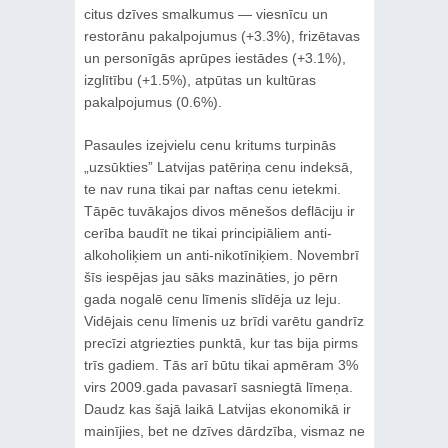
citus dzīves smalkumus — viesnīcu un
restorānu pakalpojumus (+3.3%), frizētavas
un personīgās aprūpes iestādes (+3.1%),
izglītību (+1.5%), atpūtas un kultūras
pakalpojumus (0.6%).
Pasaules izejvielu cenu kritums turpinās
„uzsūkties” Latvijas patēriņa cenu indeksā,
te nav runa tikai par naftas cenu ietekmi.
Tāpēc tuvākajos divos mēnešos deflāciju ir
cerība baudīt ne tikai principiāliem anti-
alkoholiķiem un anti-nikotīniķiem. Novembrī
šīs iespējas jau sāks mazināties, jo pērn
gada nogalē cenu līmenis slīdēja uz leju.
Vidējais cenu līmenis uz brīdi varētu gandrīz
precīzi atgriezties punktā, kur tas bija pirms
trīs gadiem. Tās arī būtu tikai apmēram 3%
virs 2009.gada pavasarī sasniegtā līmeņa.
Daudz kas šajā laikā Latvijas ekonomikā ir
mainījies, bet ne dzīves dārdzība, vismaz ne