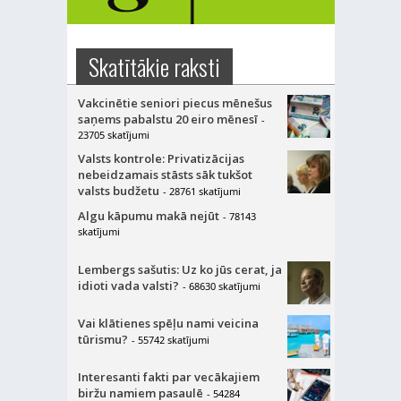
Skatītākie raksti
Vakcinētie seniori piecus mēnešus
saņems pabalstu 20 eiro mēnesī
-
23705 skatījumi
Valsts kontrole: Privatizācijas
nebeidzamais stāsts sāk tukšot
valsts budžetu
- 28761 skatījumi
Algu kāpumu makā nejūt
- 78143
skatījumi
Lembergs sašutis: Uz ko jūs cerat, ja
idioti vada valsti?
- 68630 skatījumi
Vai klātienes spēļu nami veicina
tūrismu?
- 55742 skatījumi
Interesanti fakti par vecākajiem
biržu namiem pasaulē
- 54284