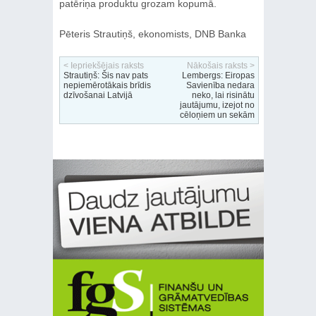
patēriņa produktu grozam kopumā.
Pēteris Strautiņš, ekonomists, DNB Banka
< Iepriekšējais raksts
Nākošais raksts >
Strautiņš: Šis nav pats
Lembergs: Eiropas
nepiemērotākais brīdis
Savienība nedara
dzīvošanai Latvijā
neko, lai risinātu
jautājumu, izejot no
cēloņiem un sekām