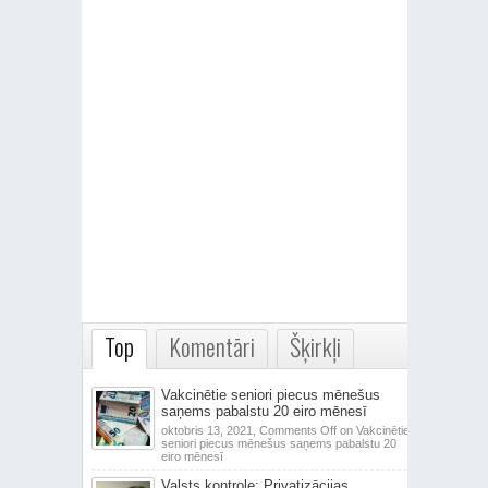
Top
Komentāri
Šķirkļi
Vakcinētie seniori piecus mēnešus
saņems pabalstu 20 eiro mēnesī
oktobris 13, 2021,
Comments Off
on Vakcinētie
seniori piecus mēnešus saņems pabalstu 20
eiro mēnesī
Valsts kontrole: Privatizācijas