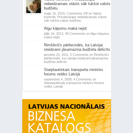
nebeidzamais stāsts sāk tukšot valsts
budžetu
maijs 16, 2019,
Comments Off
on Valsts
kontrole: Privatizācijas nebeidzamais stāsts
sāk tukšot valsts budžetu
Algu kāpumu makā nejūt
jūlijs 16, 2013,
48 Comments
on Algu kāpumu
makā nejūt
Rimšēvičs pārliecināts, ka Latvijai
steidzami jāsamazina budžeta deficīts
janvāris 25, 2011,
5 Comments
on Rimšēvičs
pārliecināts, ka Latvijai steidzami jāsamazina
budžeta deficīts
Starptautiskais transporta ministru
forums notiks Latvijā
septembris 4, 2009,
4 Comments
on
Starptautiskais transporta ministru forums
notiks Latvijā