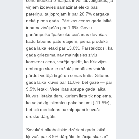
cenu indeksa izmaiņas ir vēl labvēlīgākas, ja
viņiem izdevies samazināt elektrības
patēriņu, tā joprojām ir par 26.7% dārgāka
nekā pirms gada. Pārtikas cenas gada laikā
ir samazinājušās par 1.6%. Govju
ganāmpulku īpašnieku ciešanas devušas
kādu labumu patērētājiem, piena produkti
gada laikā lētāki par 13.0%. Pārsteidzoši, ka
gada griezumā nav mainījusies zivju
konservu cena, varēja gaidīt, ka Krievijas
embargo skartie ražotāji centīsies vairāk
pārdot vietējā tirgū un cenas kritīs. Siltums
gada laikā kļuvis par 11.8%, bet gāze — par
9.5% lētāki. Veselības aprūpe gada laikā
kļuvusi lētāka tiem, kuriem lieta tik nopietna,
ka vajadzīgi slimnīcu pakalpojumi (-11.5%),
bet citi medicīnas pakalpojumi kļuvuši
drusku dārgāki.
Savukārt alkoholiskie dzērieni gada laikā
kļuvuši par 3.9% dārgāki. Inflācija skar arī