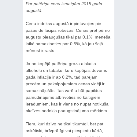
Par patēriņa cenu izmaiņām 2015.gada
augustā.
Cenu indekss augustā ir pietuvojies pie
pašas deflācijas robežas. Cenas pret pērno
augustu pieaugušas tikai par 0.1%, mēneša
laikā samazinoties par 0.5%, kā jau šajā
mēnesī ierasts.
Ja no kopējā patēriņa groza atskaita
alkoholu un tabaku, kuru kopējais devums
gada inflācijā ir ap 0.2%, tad pārējām
precēm un pakalpojumiem cenas vidēji ir
samazinājušās. Tas varētu būt papildus
pamudinājums atbrīvoties no kaitīgiem
ieradumiem, kas ir viens no nupat notikušā
akcīzes nodokļa paaugstinājuma mērķiem.
Tiem, kuri dzīvo ne tikai tikumīgi, bet pat
askētiski, brīvprātīgi vai piespiedu kārtā,