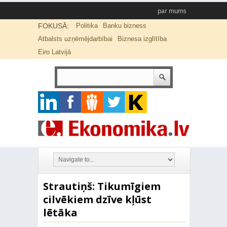
par mums
FOKUSĀ:
Politika
Banku bizness
Atbalsts uzņēmējdarbībai
Biznesa izglītība
Eiro Latvijā
Strautiņš: Tikumīgiem
cilvēkiem dzīve kļūst
lētāka