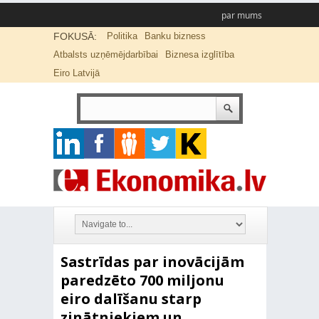
par mums
FOKUSĀ:
Politika
Banku bizness
Atbalsts uzņēmējdarbībai
Biznesa izglītība
Eiro Latvijā
Sastrīdas par inovācijām
paredzēto 700 miljonu
eiro dalīšanu starp
zinātniekiem un