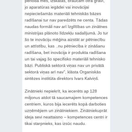
periodā mēs, izskatās, braucam otrā grāvī,
jo aparatūras iegādei vai inovācijai
nepieciešamās materiāli tehniskās bāzes
radīšanai tur nav paredzēts ne centa. Tādas
naudas formāli nav arī Izglītības un zinātnes
ministrijas plānoto līdzekļu sadalījumā. Jo tur
šo te inovāciju mēģina aizstāt ar pētniecību
un attīstību, kas ..nu pētniecība ir zināšanu
radīšana, bet inovācija ir produkta radīšana
un tai vajag šo specifisko materiāli tehnisko
bāzi. Publiskā sektorā viņas nav un privātā
sektorā viņas arī nav”, klāsta Organiskās
sintēzes institūta direktors Ivars Kalviņš.
Zinātnieki nepiekrīt, ka iecerēts ap 128
miljonus atdot tā saucamajiem kompetences
centriem, kuros bija iecerēts kopā darboties
uzņēmējiem un zinātniekiem. Zinātniekuprāt
ideja sevi neattaisno – kompetences centri ir
tikai starpnieks, kas izsūc naudu.