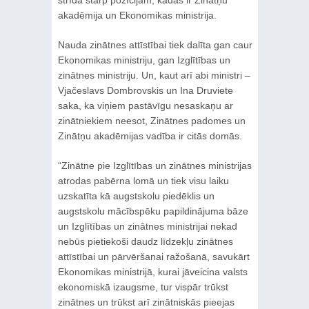
strīda starp pozīcijām, kādās ir Zinātņu
akadēmija un Ekonomikas ministrija.
Nauda zinātnes attīstībai tiek dalīta gan caur
Ekonomikas ministriju, gan Izglītības un
zinātnes ministriju. Un, kaut arī abi ministri –
Vjačeslavs Dombrovskis un Ina Druviete
saka, ka viņiem pastāvīgu nesaskaņu ar
zinātniekiem neesot, Zinātnes padomes un
Zinātņu akadēmijas vadība ir citās domās.
“Zinātne pie Izglītības un zinātnes ministrijas
atrodas pabērna lomā un tiek visu laiku
uzskatīta kā augstskolu piedēklis un
augstskolu mācībspēku papildinājuma bāze
un Izglītības un zinātnes ministrijai nekad
nebūs pietiekoši daudz līdzekļu zinātnes
attīstībai un pārvēršanai ražošanā, savukārt
Ekonomikas ministrijā, kurai jāveicina valsts
ekonomiskā izaugsme, tur vispār trūkst
zinātnes un trūkst arī zinātniskās pieejas