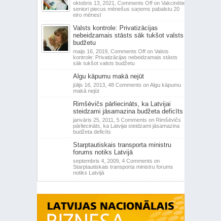
oktobris 13, 2021,
Comments Off
on Vakcinētie
seniori piecus mēnešus saņems pabalstu 20
eiro mēnesī
Valsts kontrole: Privatizācijas
nebeidzamais stāsts sāk tukšot valsts
budžetu
maijs 16, 2019,
Comments Off
on Valsts
kontrole: Privatizācijas nebeidzamais stāsts
sāk tukšot valsts budžetu
Algu kāpumu makā nejūt
jūlijs 16, 2013,
48 Comments
on Algu kāpumu
makā nejūt
Rimšēvičs pārliecināts, ka Latvijai
steidzami jāsamazina budžeta deficīts
janvāris 25, 2011,
5 Comments
on Rimšēvičs
pārliecināts, ka Latvijai steidzami jāsamazina
budžeta deficīts
Starptautiskais transporta ministru
forums notiks Latvijā
septembris 4, 2009,
4 Comments
on
Starptautiskais transporta ministru forums
notiks Latvijā