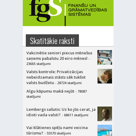
Skatītākie raksti
Vakcinētie seniori piecus mēnešus
saņems pabalstu 20 eiro mēnesī
-
23665 skatījumi
Valsts kontrole: Privatizācijas
nebeidzamais stāsts sāk tukšot
valsts budžetu
- 28724 skatījumi
Algu kāpumu makā nejūt
- 78087
skatījumi
Lembergs sašutis: Uz ko jūs cerat, ja
idioti vada valsti?
- 68611 skatījumi
Vai klātienes spēļu nami veicina
tūrismu?
- 55570 skatījumi