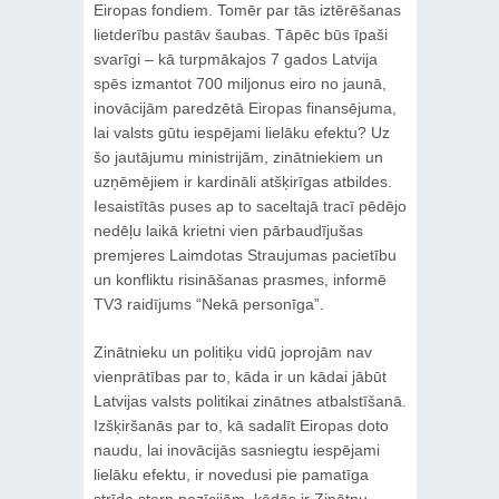
Eiropas fondiem. Tomēr par tās iztērēšanas
lietderību pastāv šaubas. Tāpēc būs īpaši
svarīgi – kā turpmākajos 7 gados Latvija
spēs izmantot 700 miljonus eiro no jaunā,
inovācijām paredzētā Eiropas finansējuma,
lai valsts gūtu iespējami lielāku efektu? Uz
šo jautājumu ministrijām, zinātniekiem un
uzņēmējiem ir kardināli atšķirīgas atbildes.
Iesaistītās puses ap to saceltajā tracī pēdējo
nedēļu laikā krietni vien pārbaudījušas
premjeres Laimdotas Straujumas pacietību
un konfliktu risināšanas prasmes, informē
TV3 raidījums “Nekā personīga”.
Zinātnieku un politiķu vidū joprojām nav
vienprātības par to, kāda ir un kādai jābūt
Latvijas valsts politikai zinātnes atbalstīšanā.
Izšķiršanās par to, kā sadalīt Eiropas doto
naudu, lai inovācijās sasniegtu iespējami
lielāku efektu, ir novedusi pie pamatīga