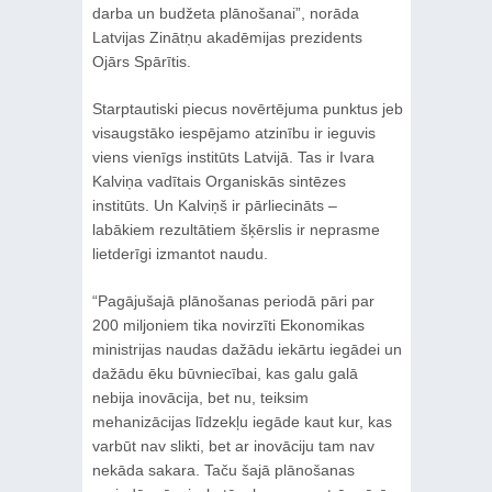
darba un budžeta plānošanai”, norāda
Latvijas Zinātņu akadēmijas prezidents
Ojārs Spārītis.
Starptautiski piecus novērtējuma punktus jeb
visaugstāko iespējamo atzinību ir ieguvis
viens vienīgs institūts Latvijā. Tas ir Ivara
Kalviņa vadītais Organiskās sintēzes
institūts. Un Kalviņš ir pārliecināts –
labākiem rezultātiem šķērslis ir neprasme
lietderīgi izmantot naudu.
“Pagājušajā plānošanas periodā pāri par
200 miljoniem tika novirzīti Ekonomikas
ministrijas naudas dažādu iekārtu iegādei un
dažādu ēku būvniecībai, kas galu galā
nebija inovācija, bet nu, teiksim
mehanizācijas līdzekļu iegāde kaut kur, kas
varbūt nav slikti, bet ar inovāciju tam nav
nekāda sakara. Taču šajā plānošanas