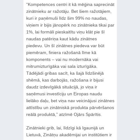
“Kompetences centri it kā mēģina saprecināt
zinātnieku ar ražotāju. Bet šiem ražotājiem,
kuri ir paņēmuši līdz šim 99% no naudas,
viņiem ir bijis jānopērk no zinātnieka tikai par
1%, lai formāli pieskaitītu viņu klāt pie šī
naudas patēriņa kaut kādu zinātnes
piedevu. Un šī zinātnes piedeva var būt
piemēram, finiera ražošanā līme kā
komponents – vai nu modernāka vai
mitrumizturīgāka vai sala izturīgāka.
Tādējādi gribas sacīt, ka šajā līdzšinējā
shēmā, kas darbojās, ražošana ir bijusi
daudz izdevīgākā situācijā, jo viņa ir
saņēmusi investīciju un Eiropas naudu
lielāko daļu, bet viņa nav veicinājusi zinātnes
attīstību un zinātniskā produkta pārvēršanos
reālā produktā,” atzīmē Ojārs Spārītis.
Zinātnieki grib, lai, līdzīgi kā Igaunijā un
Lietuvā, Zinātņu akadēmijai un institūtiem ir