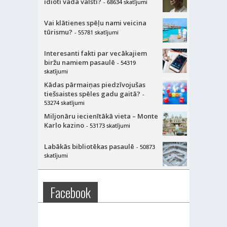
idioti vada valsti?
- 68634 skatījumi
Vai klātienes spēļu nami veicina
tūrismu?
- 55781 skatījumi
Interesanti fakti par vecākajiem
biržu namiem pasaulē
- 54319
skatījumi
Kādas pārmaiņas piedzīvojušas
tiešsaistes spēles gadu gaitā?
-
53274 skatījumi
Miljonāru iecienītākā vieta – Monte
Karlo kazino
- 53173 skatījumi
Labākās bibliotēkas pasaulē
- 50873
skatījumi
Facebook