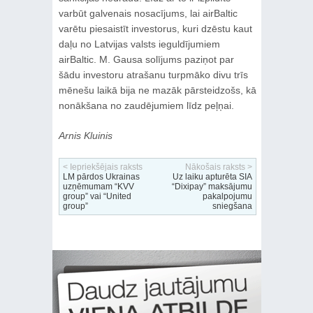
varbūt galvenais nosacījums, lai airBaltic
varētu piesaistīt investorus, kuri dzēstu kaut
daļu no Latvijas valsts ieguldījumiem
airBaltic. M. Gausa solījums paziņot par
šādu investoru atrašanu turpmāko divu trīs
mēnešu laikā bija ne mazāk pārsteidzošs, kā
nonākšana no zaudējumiem līdz peļņai.
Arnis Kluinis
< Iepriekšējais raksts
Nākošais raksts >
LM pārdos Ukrainas
Uz laiku apturēta SIA
uzņēmumam “KVV
“Dixipay” maksājumu
group” vai “United
pakalpojumu
group”
sniegšana