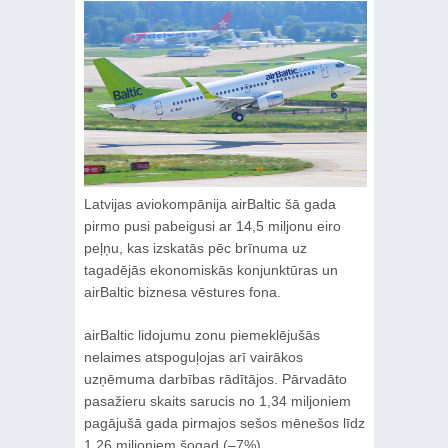
Latvijas aviokompānija airBaltic šā gada
pirmo pusi pabeigusi ar 14,5 miljonu eiro
peļņu, kas izskatās pēc brīnuma uz
tagadējās ekonomiskās konjunktūras un
airBaltic biznesa vēstures fona.
airBaltic lidojumu zonu piemeklējušās
nelaimes atspoguļojas arī vairākos
uzņēmuma darbības rādītājos. Pārvadāto
pasažieru skaits sarucis no 1,34 miljoniem
pagājušā gada pirmajos sešos mēnešos līdz
1,26 miljoniem šogad (–7%).