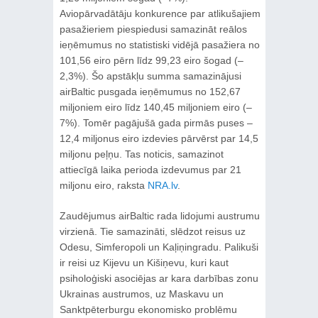
Aviopārvadātāju konkurence par atlikušajiem
pasažieriem piespiedusi samazināt reālos
ieņēmumus no statistiski vidējā pasažiera no
101,56 eiro pērn līdz 99,23 eiro šogad (–
2,3%). Šo apstākļu summa samazinājusi
airBaltic pusgada ieņēmumus no 152,67
miljoniem eiro līdz 140,45 miljoniem eiro (–
7%). Tomēr pagājušā gada pirmās puses –
12,4 miljonus eiro izdevies pārvērst par 14,5
miljonu peļņu. Tas noticis, samazinot
attiecīgā laika perioda izdevumus par 21
miljonu eiro, raksta
NRA.lv
.
Zaudējumus airBaltic rada lidojumi austrumu
virzienā. Tie samazināti, slēdzot reisus uz
Odesu, Simferopoli un Kaļiņingradu. Palikuši
ir reisi uz Kijevu un Kišiņevu, kuri kaut
psiholoģiski asociējas ar kara darbības zonu
Ukrainas austrumos, uz Maskavu un
Sanktpēterburgu ekonomisko problēmu