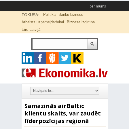
par mums
FOKUSĀ:
Politika
Banku bizness
Atbalsts uzņēmējdarbībai
Biznesa izglītība
Eiro Latvijā
Samazinās airBaltic
klientu skaits, var zaudēt
līderpozīcijas reģionā