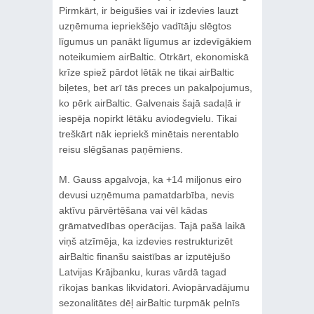
Pirmkārt, ir beigušies vai ir izdevies lauzt
uzņēmuma iepriekšējo vadītāju slēgtos
līgumus un panākt līgumus ar izdevīgākiem
noteikumiem airBaltic. Otrkārt, ekonomiskā
krīze spiež pārdot lētāk ne tikai airBaltic
biļetes, bet arī tās preces un pakalpojumus,
ko pērk airBaltic. Galvenais šajā sadaļā ir
iespēja nopirkt lētāku aviodegvielu. Tikai
treškārt nāk iepriekš minētais nerentablo
reisu slēgšanas paņēmiens.
M. Gauss apgalvoja, ka +14 miljonus eiro
devusi uzņēmuma pamatdarbība, nevis
aktīvu pārvērtēšana vai vēl kādas
grāmatvedības operācijas. Tajā pašā laikā
viņš atzīmēja, ka izdevies restrukturizēt
airBaltic finanšu saistības ar izputējušo
Latvijas Krājbanku, kuras vārdā tagad
rīkojas bankas likvidatori. Aviopārvadājumu
sezonalitātes dēļ airBaltic turpmāk pelnīs