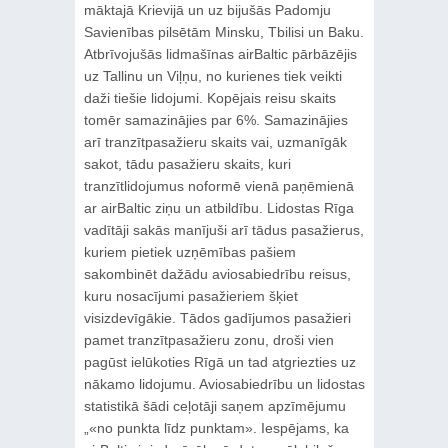
māktajā Krievijā un uz bijušās Padomju
Savienības pilsētām Minsku, Tbilisi un Baku.
Atbrīvojušās lidmašīnas airBaltic pārbāzējis
uz Tallinu un Viļņu, no kurienes tiek veikti
daži tiešie lidojumi. Kopējais reisu skaits
tomēr samazinājies par 6%. Samazinājies
arī tranzītpasažieru skaits vai, uzmanīgāk
sakot, tādu pasažieru skaits, kuri
tranzītlidojumus noformē vienā paņēmienā
ar airBaltic ziņu un atbildību. Lidostas Rīga
vadītāji sakās manījuši arī tādus pasažierus,
kuriem pietiek uzņēmības pašiem
sakombinēt dažādu aviosabiedrību reisus,
kuru nosacījumi pasažieriem šķiet
visizdevīgākie. Tādos gadījumos pasažieri
pamet tranzītpasažieru zonu, droši vien
pagūst ielūkoties Rīgā un tad atgriezties uz
nākamo lidojumu. Aviosabiedrību un lidostas
statistikā šādi ceļotāji saņem apzīmējumu
„«no punkta līdz punktam». Iespējams, ka