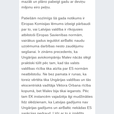
mazāk un plāno pabeigt gadu ar deviņu
miljonu eiro peļņu.
Patiešām nozīmīgs šā gada notikums ir
Eiropas Komisijas lēmums izbeigt pārbaudi
par to, vai Latvijas valdība ir rīkojusies
atbilstoši Eiropas Savienības normām,
vairākus gadus ieguldot airBaltic naudu
uzņēmuma darbības nesto zaudējumu
segšanai. Ir zināms precedents, ka
Ungārijas aviokompāniju Malev nācās slēgt
praktiski tūlīt pēc tam, kad tās valsts
valdības rīcība tika atzīta par ES normām
neatbilstošu. Ne bez pamata ir runas, ka
toreiz vērtēta tika Ungārijas valdības un tās
ekscentriskā vadītāja Viktora Orbana rīcība
kopumā, bet Malev bija tikai iegansts. Pēc
tam EK instancēm vajadzēja ilgi mudžināties
līdz slēdzienam, ka Latvijas gadījums nav
Ungārijas gadījums un airBaltic nekādas ES
sankcijas nedraud. Līdz ar to ir izpildīts