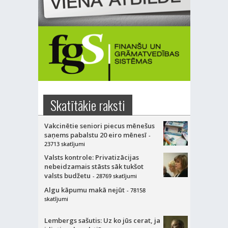
Skatītākie raksti
Vakcinētie seniori piecus mēnešus
saņems pabalstu 20 eiro mēnesī
-
23713 skatījumi
Valsts kontrole: Privatizācijas
nebeidzamais stāsts sāk tukšot
valsts budžetu
- 28769 skatījumi
Algu kāpumu makā nejūt
- 78158
skatījumi
Lembergs sašutis: Uz ko jūs cerat, ja