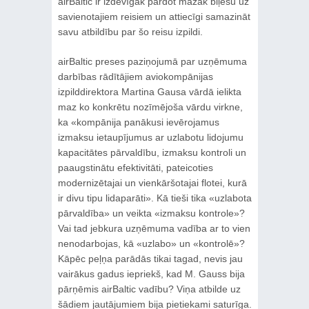
airBaltic ir izdevīgāk pārdot mazāk biļešu uz
savienotajiem reisiem un attiecīgi samazināt
savu atbildību par šo reisu izpildi.
airBaltic preses paziņojumā par uzņēmuma
darbības rādītājiem aviokompānijas
izpilddirektora Martina Gausa vārdā ielikta
maz ko konkrētu nozīmējoša vārdu virkne,
ka «kompānija panākusi ievērojamus
izmaksu ietaupījumus ar uzlabotu lidojumu
kapacitātes pārvaldību, izmaksu kontroli un
paaugstinātu efektivitāti, pateicoties
modernizētajai un vienkāršotajai flotei, kurā
ir divu tipu lidaparāti». Kā tieši tika «uzlabota
pārvaldība» un veikta «izmaksu kontrole»?
Vai tad jebkura uzņēmuma vadība ar to vien
nenodarbojas, kā «uzlabo» un «kontrolē»?
Kāpēc peļņa parādās tikai tagad, nevis jau
vairākus gadus iepriekš, kad M. Gauss bija
pārņēmis airBaltic vadību? Viņa atbilde uz
šādiem jautājumiem bija pietiekami saturīga.