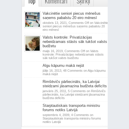
Top
Komentāri
Šķirkļi
Vakcinētie seniori piecus mēnešus
saņems pabalstu 20 eiro mēnesī
oktobris 13, 2021,
Comments Off
on Vakcinētie
seniori piecus mēnešus saņems pabalstu 20
eiro mēnesī
Valsts kontrole: Privatizācijas
nebeidzamais stāsts sāk tukšot valsts
budžetu
maijs 16, 2019,
Comments Off
on Valsts
kontrole: Privatizācijas nebeidzamais stāsts
sāk tukšot valsts budžetu
Algu kāpumu makā nejūt
jūlijs 16, 2013,
48 Comments
on Algu kāpumu
makā nejūt
Rimšēvičs pārliecināts, ka Latvijai
steidzami jāsamazina budžeta deficīts
janvāris 25, 2011,
5 Comments
on Rimšēvičs
pārliecināts, ka Latvijai steidzami jāsamazina
budžeta deficīts
Starptautiskais transporta ministru
forums notiks Latvijā
septembris 4, 2009,
4 Comments
on
Starptautiskais transporta ministru forums
notiks Latvijā