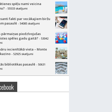
lātienes spēļu nami veicina
mu?
- 55533 skatījumi
esanti fakti par vecākajiem biržu
m pasaulē
- 54085 skatījumi
 pārmaiņas piedzīvojušas
aistes spēles gadu gaitā?
- 53042
mi
nāru iecienītākā vieta – Monte
 kazino
- 52925 skatījumi
ās bibliotēkas pasaulē
- 50631
mi
cebook