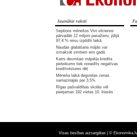
Jaunākie raksti
Fa
Septiņos mēnešos Vivi vilcienos
pārvadāti 12 miljoni pasažieru; jūlijā
97,4 % reisu izpildīti laikā
Naudas glabāšana mājās var
izmaksāt simtiem eiro gadā
Katrs desmitais mājokļa kredīta
pieteikums tiek noraidīts negatīvas
kredītvēstures dēļ
Mēneša laikā degvielas cenas
samazinājās par 3,5%
Rīgas pašvaldības skolās vēl
pieejamas 192 vietas 10. klasēs
Visas tiesības aizsargātas |
© Ekonomika.l