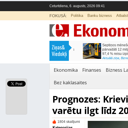
Ceturtdiena, 6. augusts, 2026 09:41
FOKUSĀ:
Politika
Banku bizness
Atbals
>
Septiņos mēnešos Vivi vilcienos
Naudas glabāšana māj
Ziņas&
pārvadāti 12 miljoni pasažieru; jūlijā
simtiem eiro gadā
Viedokļi
97,4 % reisu izpildīti laikā
<
Aktuālā ziņa
,
Finanses
Aktuālā ziņa
,
Bizness Latvijā
,
Tirdzniecība
Ekonomika
Finanses
Bizness La
Bez kaklasaites
Prognozes: Kriev
varētu ilgt līdz 
1804 skatījumi
Kategorijas