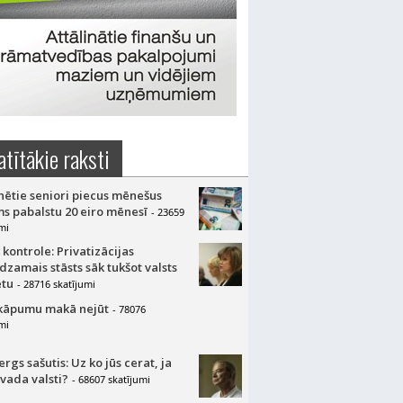
atītākie raksti
nētie seniori piecus mēnešus
s pabalstu 20 eiro mēnesī
- 23659
mi
 kontrole: Privatizācijas
dzamais stāsts sāk tukšot valsts
tu
- 28716 skatījumi
kāpumu makā nejūt
- 78076
mi
gs sašutis: Uz ko jūs cerat, ja
 vada valsti?
- 68607 skatījumi