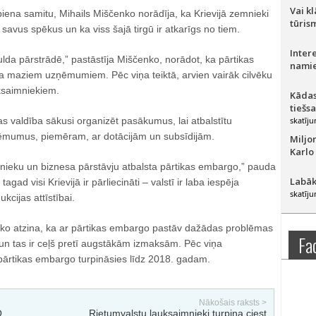
Vai k
iena samitu, Mihails Miščenko norādīja, ka Krievijā zemnieki
tūris
 savus spēkus un ka viss šajā tirgū ir atkarīgs no tiem.
Inter
lda pārstrādē,” pastāstīja Miščenko, norādot, ka pārtikas
namie
ja maziem uzņēmumiem. Pēc viņa teiktā, arvien vairāk cilvēku
ksaimniekiem.
Kādas
tiešs
jas valdība sākusi organizēt pasākumus, lai atbalstītu
skatīju
ēmumus, piemēram, ar dotācijām un subsīdijām.
Miljo
Karlo
mnieku un biznesa pārstāvju atbalsta pārtikas embargo,” pauda
Labāk
tagad visi Krievijā ir pārliecināti – valstī ir laba iespēja
skatīju
kcijas attīstībai.
ko atzina, ka ar pārtikas embargo pastāv dažādas problēmas
Fa
un tas ir ceļš pretī augstākām izmaksām. Pēc viņa
pārtikas embargo turpināsies līdz 2018. gadam.
Nākošais raksts >
O
Rietumvalstu lauksaimnieki turpina ciest