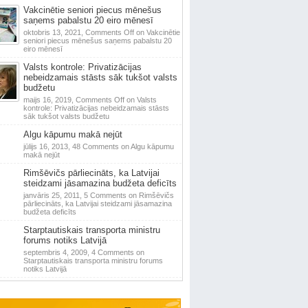
Vakcinētie seniori piecus mēnešus
saņems pabalstu 20 eiro mēnesī
oktobris 13, 2021,
Comments Off
on Vakcinētie
seniori piecus mēnešus saņems pabalstu 20
eiro mēnesī
Valsts kontrole: Privatizācijas
nebeidzamais stāsts sāk tukšot valsts
budžetu
maijs 16, 2019,
Comments Off
on Valsts
kontrole: Privatizācijas nebeidzamais stāsts
sāk tukšot valsts budžetu
Algu kāpumu makā nejūt
jūlijs 16, 2013,
48 Comments
on Algu kāpumu
makā nejūt
Rimšēvičs pārliecināts, ka Latvijai
steidzami jāsamazina budžeta deficīts
janvāris 25, 2011,
5 Comments
on Rimšēvičs
pārliecināts, ka Latvijai steidzami jāsamazina
budžeta deficīts
Starptautiskais transporta ministru
forums notiks Latvijā
septembris 4, 2009,
4 Comments
on
Starptautiskais transporta ministru forums
notiks Latvijā