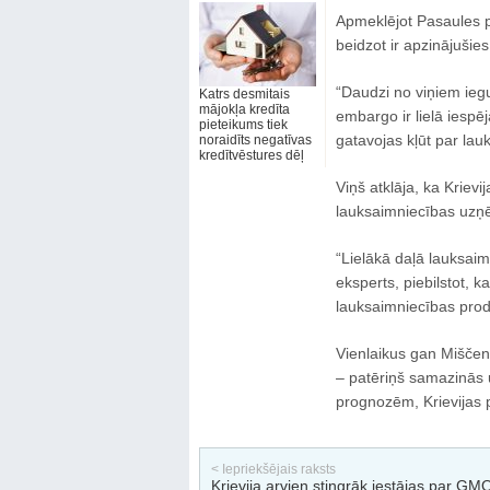
Apmeklējot Pasaules p
beidzot ir apzinājušies
“Daudzi no viņiem iegu
Katrs desmitais
mājokļa kredīta
embargo ir lielā iespē
pieteikums tiek
gatavojas kļūt par lau
noraidīts negatīvas
kredītvēstures dēļ
Viņš atklāja, ka Krievi
lauksaimniecības uzņ
“Lielākā daļā lauksai
eksperts, piebilstot, ka 
lauksaimniecības produ
Vienlaikus gan Miščen
– patēriņš samazinās 
prognozēm, Krievijas 
< Iepriekšējais raksts
Krievija arvien stingrāk iestājas par ĢM