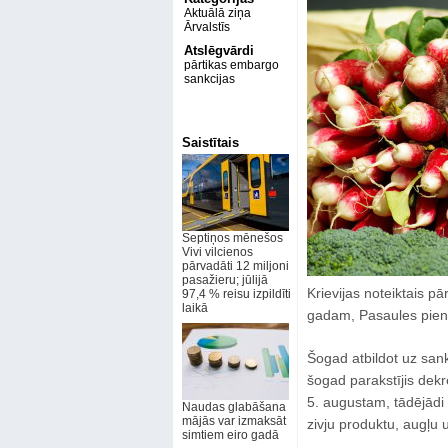
Aktuālā ziņa
Ārvalstīs
Atslēgvārdi
pārtikas embargo
sankcijas
Saistītais
Septiņos mēnešos
Vivi vilcienos
pārvadāti 12 miljoni
pasažieru; jūlijā
Krievijas noteiktais p
97,4 % reisu izpildīti
laikā
gadam, Pasaules piena 
Šogad atbildot uz sank
šogad parakstījis dek
5. augustam, tādējādi 
Naudas glabāšana
mājās var izmaksāt
zivju produktu, augļu
simtiem eiro gadā