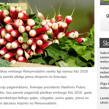
Sk
Vakci
saņem
skatīju
Valsts
ārtikas embargo Rietumvalstīm varētu ilgt vismaz līdz 2018.
nebei
budže
samitā atklāja piena eksperts no Krievijas.
Algu 
ciju pagarināšanu, Krievijas prezidents Vladimirs Putins
skatīju
rētu, kas paredz pagarināt pārtikas embargo līdz 2016. gada
ierobežojot liellopu gaļas, cūkgaļas, putnu gaļas, piena un
Lember
idioti
 un dārzeņu importu no Rietumvalstīm.