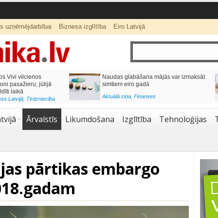
ts uzņēmējdarbībai
Biznesa izglītība
Eiro Latvijā
ās var izmaksāt
Katrs desmitais mājokļa kredīta
pieteikums tiek noraidīts negatīvas
kredītvēstures dēļ
Aktuālā ziņa
,
Finanses
tvijā
Ārvalstīs
Likumdošana
Izglītība
Tehnoloģijas
ijas pārtikas embargo
2018.gadam