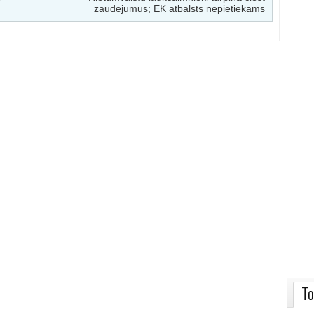
zaudējumus; EK atbalsts nepietiekams
To