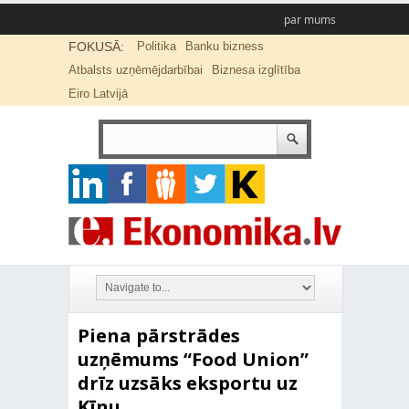
par mums
FOKUSĀ:
Politika
Banku bizness
Atbalsts uzņēmējdarbībai
Biznesa izglītība
Eiro Latvijā
Piena pārstrādes
uzņēmums “Food Union”
drīz uzsāks eksportu uz
Ķīnu