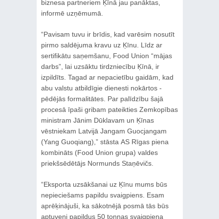
biznesa partneriem Ķīnā jau panāktas,
informē uzņēmumā.
“Pavisam tuvu ir brīdis, kad varēsim nosutīt
pirmo saldējuma kravu uz Ķīnu. Līdz ar
sertifikātu saņemšanu, Food Union “mājas
darbs”, lai uzsāktu tirdzniecību Ķīnā, ir
izpildīts. Tagad ar nepacietību gaidām, kad
abu valstu atbildīgie dienesti nokārtos -
pēdējās formalitātes. Par palīdzību šajā
procesā īpaši gribam pateikties Zemkopības
ministram Jānim Dūklavam un Ķīnas
vēstniekam Latvijā Jangam Guocjangam
(Yang Guoqiang),” stāsta AS Rīgas piena
kombināts (Food Union grupa) valdes
priekšsēdētājs Normunds Staņēvičs.
“Eksporta uzsākšanai uz Ķīnu mums būs
nepieciešams papildu svaigpiens. Esam
aprēķinājuši, ka sākotnējā posmā tās būs
aptuveni papildus 50 tonnas svaigpiena