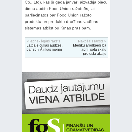
Co., Ltd), kas šī gada janvārī aizvadīja piecu
dienu auditu Food Union ražotnēs, lai
pārliecinātos par Food Union ražoto
produktu un produktu drošības vadības
sistēmas atbilstību Ķīnas prasībām.
< Iepriekšējais raksts
Nākošais raksts >
Latgalē cūkas audzēs,
Mediķu arodbiedrība
par spīti Āfrikas mērim
aprīlī sola skaļu
protesta akciju