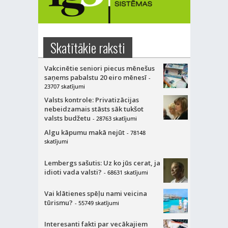
Skatītākie raksti
Vakcinētie seniori piecus mēnešus
saņems pabalstu 20 eiro mēnesī
-
23707 skatījumi
Valsts kontrole: Privatizācijas
nebeidzamais stāsts sāk tukšot
valsts budžetu
- 28763 skatījumi
Algu kāpumu makā nejūt
- 78148
skatījumi
Lembergs sašutis: Uz ko jūs cerat, ja
idioti vada valsti?
- 68631 skatījumi
Vai klātienes spēļu nami veicina
tūrismu?
- 55749 skatījumi
Interesanti fakti par vecākajiem