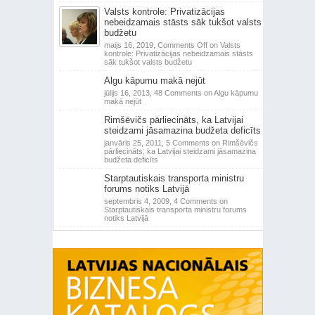
Valsts kontrole: Privatizācijas
nebeidzamais stāsts sāk tukšot valsts
budžetu
maijs 16, 2019,
Comments Off
on Valsts
kontrole: Privatizācijas nebeidzamais stāsts
sāk tukšot valsts budžetu
Algu kāpumu makā nejūt
jūlijs 16, 2013,
48 Comments
on Algu kāpumu
makā nejūt
Rimšēvičs pārliecināts, ka Latvijai
steidzami jāsamazina budžeta deficīts
janvāris 25, 2011,
5 Comments
on Rimšēvičs
pārliecināts, ka Latvijai steidzami jāsamazina
budžeta deficīts
Starptautiskais transporta ministru
forums notiks Latvijā
septembris 4, 2009,
4 Comments
on
Starptautiskais transporta ministru forums
notiks Latvijā