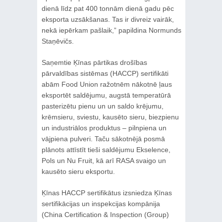
dienā līdz pat 400 tonnām dienā gadu pēc
eksporta uzsākšanas. Tas ir divreiz vairāk,
nekā iepērkam pašlaik,” papildina Normunds
Staņēvičs.
Saņemtie Ķīnas pārtikas drošības
pārvaldības sistēmas (HACCP) sertifikāti
abām Food Union ražotnēm nākotnē ļaus
eksportēt saldējumu, augstā temperatūrā
pasterizētu pienu un un saldo krējumu,
krēmsieru, sviestu, kausēto sieru, biezpienu
un industriālos produktus – pilnpiena un
vājpiena pulveri. Taču sākotnējā posmā
plānots attīstīt tieši saldējumu Ekselence,
Pols un Nu Fruit, kā arī RASA svaigo un
kausēto sieru eksportu.
Ķīnas HACCP sertifikātus izsniedza Ķīnas
sertifikācijas un inspekcijas kompānija
(China Certification & Inspection (Group)