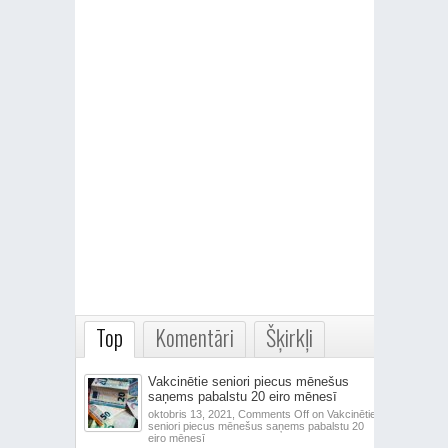
Top
Komentāri
Šķirkļi
Vakcinētie seniori piecus mēnešus
saņems pabalstu 20 eiro mēnesī
oktobris 13, 2021,
Comments Off
on Vakcinētie
seniori piecus mēnešus saņems pabalstu 20
eiro mēnesī