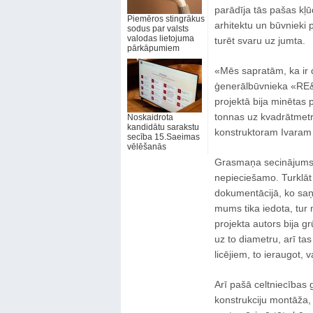
parādīja tās pašas kļū
Piemēros stingrākus
arhitektu un būvnieki 
sodus par valsts
valodas lietojuma
turēt svaru uz jumta.
pārkāpumiem
«Mēs sapratām, ka ir d
ģenerālbūvnieka «RE&R
projektā bija minētas p
tonnas uz kvadrātmetr
Noskaidrota
kandidātu sarakstu
konstruktoram Ivaram S
secība 15.Saeimas
vēlēšanās
Grasmaņa secinājums –
nepieciešamo. Turklāt 
dokumentācijā, ko saņ
mums tika iedota, tur 
projekta autors bija g
uz to diametru, arī ta
licējiem, to ieraugot, 
Arī pašā celtniecības
konstrukciju montāža, 