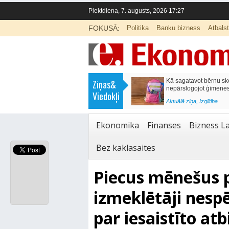
Piektdiena, 7. augusts, 2026 17:27
FOKUSĀ:
Politika
Banku bizness
Atbals
>
Labklājības ministrija rosina reformēt
Kā sagatavot bērnu sko
Ziņas&
un būtiski uzlabot vecāku pabalstu
nepārslogojot ģimene
Viedokļi
<
Aktuālā ziņa
,
Ekonomika
Aktuālā ziņa
,
Izglītība
Ekonomika
Finanses
Bizness La
Bez kaklasaites
Piecus mēnešus p
izmeklētāji nespē
par iesaistīto atb