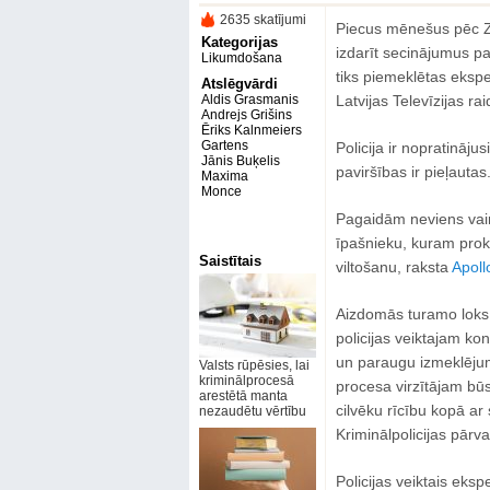
2635 skatījumi
Piecus mēnešus pēc Zo
Kategorijas
izdarīt secinājumus pa
Likumdošana
tiks piemeklētas eksp
Atslēgvārdi
Aldis Grasmanis
Latvijas Televīzijas ra
Andrejs Grišins
Ēriks Kalnmeiers
Gartens
Policija ir nopratināj
Jānis Buķelis
paviršības ir pieļauta
Maxima
Monce
Pagaidām neviens va
īpašnieku, kuram prok
Saistītais
viltošanu, raksta
Apollo
Aizdomās turamo loks li
policijas veiktajam k
un paraugu izmeklējum
Valsts rūpēsies, lai
kriminālprocesā
procesa virzītājam būs
arestētā manta
cilvēku rīcību kopā ar
nezaudētu vērtību
Kriminālpolicijas pārv
Policijas veiktais ek