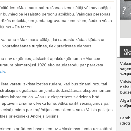
litūdes «Maximas» sabrukšanas izmeklētāji vēl nav spējīgi
r būvniecībā iesaistīto personu atbildību. Vainīgās personas
ertīzēs noteiktajiem jumta iegruvuma iemesliem, šodien vēsta
idījums «De facto».
usi vairumu «Maximas» cēlāju, lai saprastu kādas kļūdas un
s. Nopratināšanas turpinās, tiek precizētas nianses.
Sk
inu nav uzņēmies, atskaitot apakšuzņēmuma «Monce»
Vakci
uratūra piemērojusi 1920 eiro naudassodu par paraksta
saņem
.lv
.
skatīju
Valsts
etā varētu izkristalizēties rudenī, kad būs zināmi rezultāti
nebei
onstrukciju slogošanas un jumta dedzināšanas eksperimentam
budže
iem laboratorijās. «Jau uz ekspertīzes slēdziena brīdi
Algu 
 aptuveni zināma cilvēku loma. Atliks salikt secinājumus par
skatīju
 secinājumiem par traģēdijas iemesliem,» saka Valsts policijas
aldes priekšnieks Andrejs Grišins.
Lember
idioti
speriments ar ūdens baseiniem uz «Maximas» jumta uzskatāmi