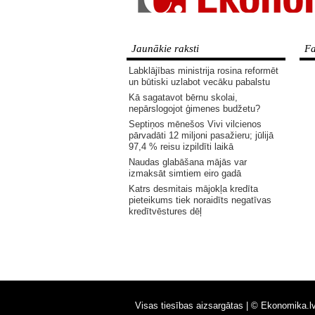
Jaunākie raksti
Fa
Labklājības ministrija rosina reformēt
un būtiski uzlabot vecāku pabalstu
Kā sagatavot bērnu skolai,
nepārslogojot ģimenes budžetu?
Septiņos mēnešos Vivi vilcienos
pārvadāti 12 miljoni pasažieru; jūlijā
97,4 % reisu izpildīti laikā
Naudas glabāšana mājās var
izmaksāt simtiem eiro gadā
Katrs desmitais mājokļa kredīta
pieteikums tiek noraidīts negatīvas
kredītvēstures dēļ
Visas tiesības aizsargātas |
© Ekonomika.l