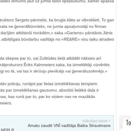
vvaldes lēmums ļaut uz jumta taisīt spēļlaukumu, kamēr apakšā
ruktors Sergets pārmetis, ka bruģis klāts ar vibroblieti. To gan
ta ne ģenerālbūvnieks, ne jumta apzaļumotāji no firmas
darījām atbilstoši norādēm,» saka «Gartens» pārstāvis Jānis
 atbildīgais būvdarbu vadītājs no «RE&RE» visu laiku atradies
a skepse par to, vai Zolitūdes lietā atbildēt nāksies arī
rālprokurors Ēriks Kalnmeiers saka, ka izmeklētāji «izvērtēs
īgi no tā, vai tas ir skrūvju pievilcējs vai ģenerāluzņēmējs.»
tāv policiju, runājot par lietas izmeklēšanas tempiem.
ās par izmeklēšanas gausumu, absolūti lielākā daļa ir
as, kas runā par to, par ko viņiem nav ne mazākās
meiers.
To
Nākošais raksts >
Amatu zaudē VNĪ vadītāja Baiba Strautmane
ēm NEPLP