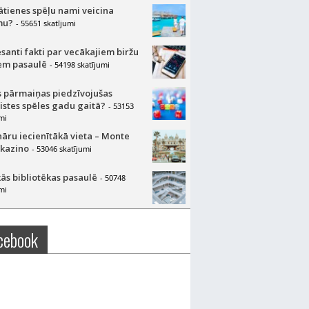
lātienes spēļu nami veicina
mu?
- 55651 skatījumi
esanti fakti par vecākajiem biržu
m pasaulē
- 54198 skatījumi
 pārmaiņas piedzīvojušas
aistes spēles gadu gaitā?
- 53153
mi
nāru iecienītākā vieta – Monte
 kazino
- 53046 skatījumi
ās bibliotēkas pasaulē
- 50748
mi
cebook