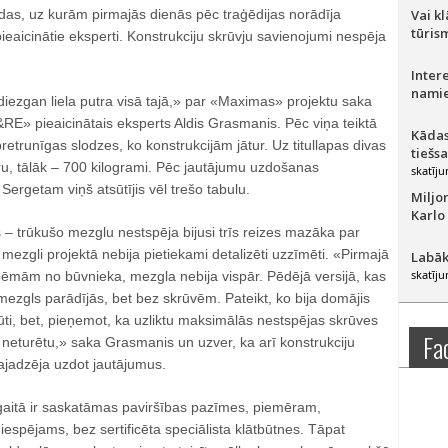
das, uz kurām pirmajās dienās pēc traģēdijas norādīja
Vai k
tūris
pieaicinātie eksperti. Konstrukciju skrūvju savienojumi nespēja
Inter
namie
iezgan liela putra visā tajā,» par «Maximas» projektu saka
E» pieaicinātais eksperts Aldis Grasmanis. Pēc viņa teiktā
Kādas
retrunīgas slodzes, ko konstrukcijām jātur. Uz titullapas divas
tiešs
u, tālāk – 700 kilogrami. Pēc jautājumu uzdošanas
skatīju
ergetam viņš atsūtījis vēl trešo tabulu.
Miljo
Karlo
 trūkušo mezglu nestspēja bijusi trīs reizes mazāka par
mezgli projektā nebija pietiekami detalizēti uzzīmēti. «Pirmajā
Labāk
skatīju
ēmām no būvnieka, mezgla nebija vispār. Pēdējā versijā, kas
mezgls parādījās, bet bez skrūvēm. Pateikt, ko bija domājis
rūti, bet, pieņemot, ka uzliktu maksimālās nestspējas skrūves
Fa
s neturētu,» saka Grasmanis un uzver, ka arī konstrukciju
vajadzēja uzdot jautājumus.
 gaitā ir saskatāmas paviršības pazīmes, piemēram,
iespējams, bez sertificēta speciālista klātbūtnes. Tāpat