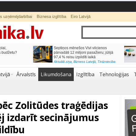
ts uzņēmējdarbībai
Biznesa izglītība
Eiro Latvijā
lai,
Septiņos mēnešos Vivi vilcienos
s budžetu?
pārvadāti 12 miljoni pasažieru; jūlijā
97,4 % reisu izpildīti laikā
Aktuālā ziņa
,
Bizness Latvijā
,
Tirdzniecība
tvijā
Ārvalstīs
Likumdošana
Izglītība
Tehnoloģijas
ēc Zolitūdes traģēdijas
j izdarīt secinājumus
ildību