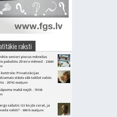
atītākie raksti
nētie seniori piecus mēnešus
s pabalstu 20 eiro mēnesī
- 23684
mi
 kontrole: Privatizācijas
dzamais stāsts sāk tukšot valsts
tu
- 28742 skatījumi
kāpumu makā nejūt
- 78108
mi
gs sašutis: Uz ko jūs cerat, ja
 vada valsti?
- 68616 skatījumi