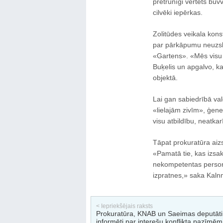
pretrunīgi vērtēts bū
cilvēki iepērkas.
Zolitūdes veikala konst
par pārkāpumu neuzska
«Gartens». «Mēs visu 
Buķelis un apgalvo, ka
objektā.
Lai gan sabiedrībā vald
«lielajām zivīm», ģene
visu atbildību, neatkar
Tāpat prokuratūra aizs
«Pamatā tie, kas izsak
nekompetentas person
izpratnes,» saka Kaln
< Iepriekšējais raksts
Prokuratūra, KNAB un Saeimas deputāti
informēti par interešu konflikta pazīm