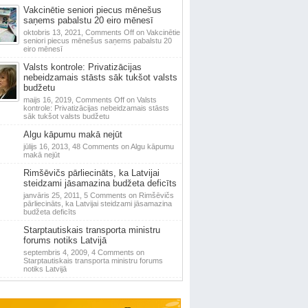
Vakcinētie seniori piecus mēnešus
saņems pabalstu 20 eiro mēnesī
oktobris 13, 2021,
Comments Off
on Vakcinētie
seniori piecus mēnešus saņems pabalstu 20
eiro mēnesī
Valsts kontrole: Privatizācijas
nebeidzamais stāsts sāk tukšot valsts
budžetu
maijs 16, 2019,
Comments Off
on Valsts
kontrole: Privatizācijas nebeidzamais stāsts
sāk tukšot valsts budžetu
Algu kāpumu makā nejūt
jūlijs 16, 2013,
48 Comments
on Algu kāpumu
makā nejūt
Rimšēvičs pārliecināts, ka Latvijai
steidzami jāsamazina budžeta deficīts
janvāris 25, 2011,
5 Comments
on Rimšēvičs
pārliecināts, ka Latvijai steidzami jāsamazina
budžeta deficīts
Starptautiskais transporta ministru
forums notiks Latvijā
septembris 4, 2009,
4 Comments
on
Starptautiskais transporta ministru forums
notiks Latvijā