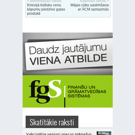
< Iepriekšējais raksts
Nākošais raksts >
Krievijā būtisku cenu
Mājas cūku saslimšana
kāpumu piedzīvo gaļas
ar ĀCM samazinās
produkti
Skatītākie raksti
Vakcinētie seniori piecus mēnešus