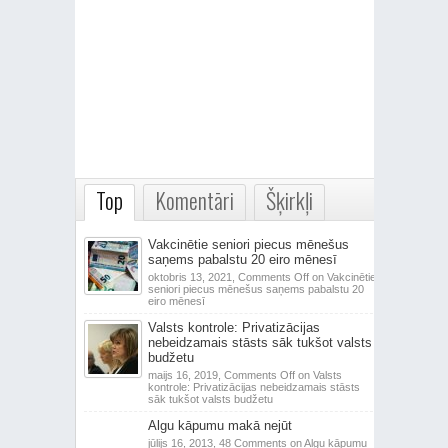
Top
Komentāri
Šķirkļi
Vakcinētie seniori piecus mēnešus
saņems pabalstu 20 eiro mēnesī
oktobris 13, 2021,
Comments Off
on Vakcinētie
seniori piecus mēnešus saņems pabalstu 20
eiro mēnesī
Valsts kontrole: Privatizācijas
nebeidzamais stāsts sāk tukšot valsts
budžetu
maijs 16, 2019,
Comments Off
on Valsts
kontrole: Privatizācijas nebeidzamais stāsts
sāk tukšot valsts budžetu
Algu kāpumu makā nejūt
jūlijs 16, 2013,
48 Comments
on Algu kāpumu