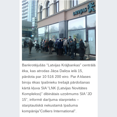
Bankrotējušās “Latvijas Krājbankas” centrālā
ēka, kas atrodas Jāņa Daliņa ielā 15,
pārdota par 10 516 200 eiro. Par A klases
biroju ēkas īpašnieku trešajā pārdošanas
kārtā kļuva SIA “LNK (Latvijas Novitātes
Komplekss)” dibinātais uzņēmums SIA “JD
15”, informē darījuma starpnieks –
starptautiskā nekustamā īpašuma
kompānija”Colliers International”.