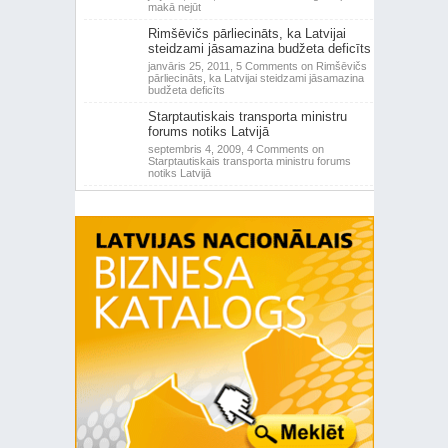
makā nejūt
Rimšēvičs pārliecināts, ka Latvijai
steidzami jāsamazina budžeta deficīts
janvāris 25, 2011,
5 Comments
on Rimšēvičs
pārliecināts, ka Latvijai steidzami jāsamazina
budžeta deficīts
Starptautiskais transporta ministru
forums notiks Latvijā
septembris 4, 2009,
4 Comments
on
Starptautiskais transporta ministru forums
notiks Latvijā