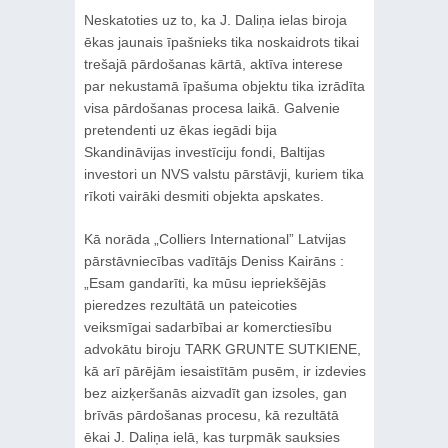
Neskatoties uz to, ka J. Daliņa ielas biroja
ēkas jaunais īpašnieks tika noskaidrots tikai
trešajā pārdošanas kārtā, aktīva interese
par nekustamā īpašuma objektu tika izrādīta
visa pārdošanas procesa laikā. Galvenie
pretendenti uz ēkas iegādi bija
Skandināvijas investīciju fondi, Baltijas
investori un NVS valstu pārstāvji, kuriem tika
rīkoti vairāki desmiti objekta apskates.
Kā norāda „Colliers International” Latvijas
pārstāvniecības vadītājs Deniss Kairāns :
„Esam gandarīti, ka mūsu iepriekšējās
pieredzes rezultātā un pateicoties
veiksmīgai sadarbībai ar komerctiesību
advokātu biroju TARK GRUNTE SUTKIENE,
kā arī pārējām iesaistītām pusēm, ir izdevies
bez aizķeršanās aizvadīt gan izsoles, gan
brīvās pārdošanas procesu, kā rezultātā
ēkai J. Daliņa ielā, kas turpmāk sauksies