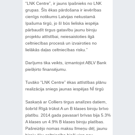
“LNK Centre”, ir jauns īpašnieks no LNK
grupas. Šīs ēkas pārdošana ir ievērības
cienīgs notikums Latvijas nekustamā
īpašuma tirgū, jo šī būs lieliska iespēja
pārbaudīt tirgus gatavību jaunu biroju
projektu attīstībai, neiesaistoties ilgā
celtniecības procesā un izvairoties no
lielākās daļas celtniecības risku.”
Darījums tika veikts, izmantojot ABLV Bank
piešķirto finansējumu.
Tuvāko “LNK Centre” ēkas attīstības plānu
realizācija sniegs jaunas iespējas NĪ tirgū
Saskaņā ar Colliers tirgus analīzes datiem,
šobrīd Rīgā trūkst A un B klases biroju brīvo
platību. 2014.gada pavasarī brīvas bija 5.3%
A klases un 4.9% B klases biroju platības.
Pašreizējo nomas maksu līmeņu dēļ, jaunu
biroju ēku celtniecība bieži vien nav