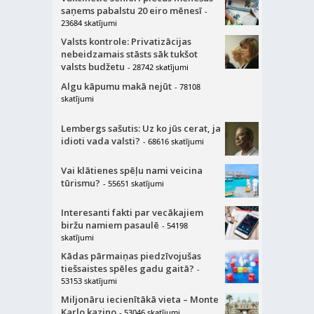
saņems pabalstu 20 eiro mēnesī
-
23684 skatījumi
Valsts kontrole: Privatizācijas
nebeidzamais stāsts sāk tukšot
valsts budžetu
- 28742 skatījumi
Algu kāpumu makā nejūt
- 78108
skatījumi
Lembergs sašutis: Uz ko jūs cerat, ja
idioti vada valsti?
- 68616 skatījumi
Vai klātienes spēļu nami veicina
tūrismu?
- 55651 skatījumi
Interesanti fakti par vecākajiem
biržu namiem pasaulē
- 54198
skatījumi
Kādas pārmaiņas piedzīvojušas
tiešsaistes spēles gadu gaitā?
-
53153 skatījumi
Miljonāru iecienītākā vieta – Monte
Karlo kazino
- 53046 skatījumi