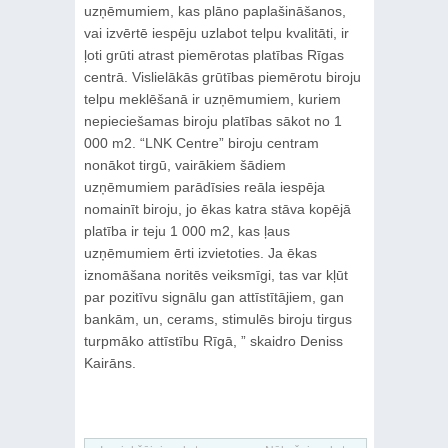
uzņēmumiem, kas plāno paplašināšanos,
vai izvērtē iespēju uzlabot telpu kvalitāti, ir
ļoti grūti atrast piemērotas platības Rīgas
centrā. Vislielākās grūtības piemērotu biroju
telpu meklēšanā ir uzņēmumiem, kuriem
nepieciešamas biroju platības sākot no 1
000 m2. “LNK Centre” biroju centram
nonākot tirgū, vairākiem šādiem
uzņēmumiem parādīsies reāla iespēja
nomainīt biroju, jo ēkas katra stāva kopējā
platība ir teju 1 000 m2, kas ļaus
uzņēmumiem ērti izvietoties. Ja ēkas
iznomāšana noritēs veiksmīgi, tas var kļūt
par pozitīvu signālu gan attīstītājiem, gan
bankām, un, cerams, stimulēs biroju tirgus
turpmāko attīstību Rīgā, ” skaidro Deniss
Kairāns.