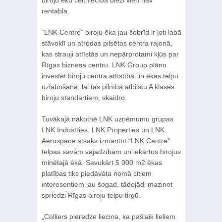
rentabla.
“LNK Centre” biroju ēka jau šobrīd ir ļoti labā
stāvoklī un atrodas pilsētas centra rajonā,
kas strauji attīstās un nepārprotami kļūs par
Rīgas biznesa centru. LNK Group plāno
investēt biroju centra attīstībā un ēkas telpu
uzlabošanā, lai tās pilnībā atbilstu A klases
biroju standartiem, skaidro
Tuvākajā nākotnē LNK uzņēmumu grupas
LNK Industries, LNK Properties un LNK
Aerospace atsāks izmantot “LNK Centre”
telpas savām vajadzībām un iekārtos birojus
minētajā ēkā. Savukārt 5 000 m2 ēkas
platības tiks piedāvāta nomā citiem
interesentiem jau šogad, tādejādi mazinot
spriedzi Rīgas biroju telpu tirgū.
„Colliers pieredze liecina, ka pašlaik lieliem