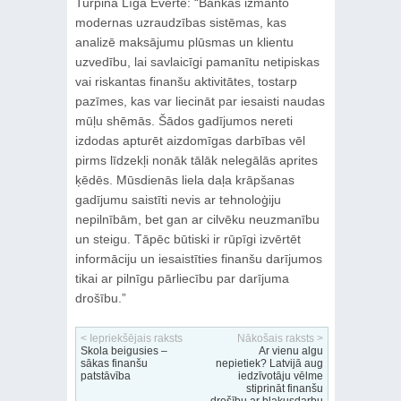
Turpina Līga Everte: “Bankas izmanto
modernas uzraudzības sistēmas, kas
analizē maksājumu plūsmas un klientu
uzvedību, lai savlaicīgi pamanītu netipiskas
vai riskantas finanšu aktivitātes, tostarp
pazīmes, kas var liecināt par iesaisti naudas
mūļu shēmās. Šādos gadījumos nereti
izdodas apturēt aizdomīgas darbības vēl
pirms līdzekļi nonāk tālāk nelegālās aprites
ķēdēs. Mūsdienās liela daļa krāpšanas
gadījumu saistīti nevis ar tehnoloģiju
nepilnībām, bet gan ar cilvēku neuzmanību
un steigu. Tāpēc būtiski ir rūpīgi izvērtēt
informāciju un iesaistīties finanšu darījumos
tikai ar pilnīgu pārliecību par darījuma
drošību.”
< Iepriekšējais raksts
Nākošais raksts >
Skola beigusies –
Ar vienu algu
sākas finanšu
nepietiek? Latvijā aug
patstāvība
iedzīvotāju vēlme
stiprināt finanšu
drošību ar blakusdarbu