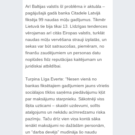
Arī Baltijas valstīs šī problēma ir aktuāla –
pagājušajā gadā banka Citadele Latvijā
fiksēja 99 naudas mūļu gadījumus. Tikmēr
Lietuvā tie bija tikai 13. Līdzīgas tendences
vērojamas arī citās Eiropas valstīs, turklāt
naudas mūļu vervēšana strauji izplatās, un
sekas var būt satraucošas, piemēram, no
finanšu zaudējumiem un personas datu
noplūdes līdz reputācijas kaitējumam un
juridiskai atbildībai.
Turpina Līga Everte: “Nesen vienā no
bankas fiksētajiem gadījumiem jauns vīrietis
sociālajos tīklos saņēma piedāvājumu kļūt
par maksājumu starpnieku. Sākotnēji viss
šķita uzticami – skaidri uzdevumi, solīts
atalgojums un nekādu acīmredzamu riska
pazīmju. Taču drīz vien viņa kontā sāka
ienākt maksājumi no dažādām personām,
un “darba devējs” mudināja šo naudu