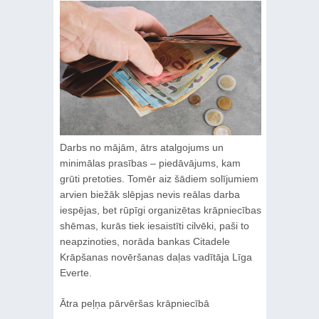
Darbs no mājām, ātrs atalgojums un
minimālas prasības – piedāvājums, kam
grūti pretoties. Tomēr aiz šādiem solījumiem
arvien biežāk slēpjas nevis reālas darba
iespējas, bet rūpīgi organizētas krāpniecības
shēmas, kurās tiek iesaistīti cilvēki, paši to
neapzinoties, norāda bankas Citadele
Krāpšanas novēršanas daļas vadītāja Līga
Everte.
Ātra peļņa pārvēršas krāpniecībā