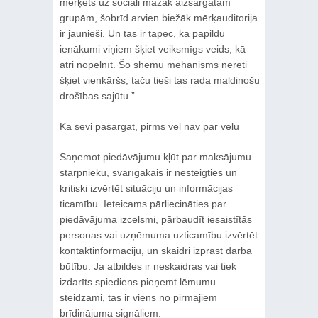
mērķēts uz sociāli mazāk aizsargātām
grupām, šobrīd arvien biežāk mērķauditorija
ir jaunieši. Un tas ir tāpēc, ka papildu
ienākumi viņiem šķiet veiksmīgs veids, kā
ātri nopelnīt. Šo shēmu mehānisms nereti
šķiet vienkāršs, taču tieši tas rada maldinošu
drošības sajūtu.”
Kā sevi pasargāt, pirms vēl nav par vēlu
Saņemot piedāvājumu kļūt par maksājumu
starpnieku, svarīgākais ir nesteigties un
kritiski izvērtēt situāciju un informācijas
ticamību. Ieteicams pārliecināties par
piedāvājuma izcelsmi, pārbaudīt iesaistītās
personas vai uzņēmuma uzticamību izvērtēt
kontaktinformāciju, un skaidri izprast darba
būtību. Ja atbildes ir neskaidras vai tiek
izdarīts spiediens pieņemt lēmumu
steidzami, tas ir viens no pirmajiem
brīdinājuma signāliem.