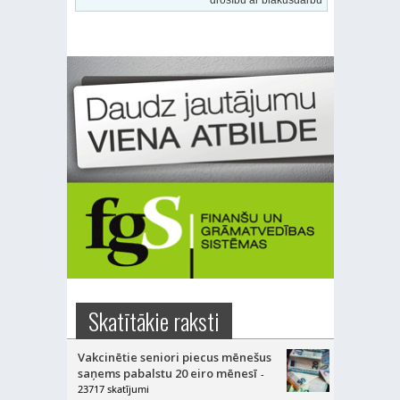
Skatītākie raksti
Vakcinētie seniori piecus mēnešus
saņems pabalstu 20 eiro mēnesī
-
23717 skatījumi