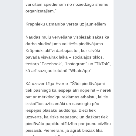
vai citam spiedienam no noziedzīgo shēmu
organizētajiem.”
Krāpnieku uzmanība vērsta uz jauniešiem
Naudas mūļu vervēšana visbiežāk sākas kā
darba sludinājums vai tiešs piedāvājums.
Krāpnieki aktīvi darbojas tur, kur cilvēki
pavada visvairāk laika – sociālajos tīklos,
tostarp “Facebook”, “Instagram” un “TikTok”,
kā arī saziņas lietotnē “WhatsApp”.
Kā uzsver Līga Everte: “Šādi piedāvājumi
tiek pasniegti kā iespēja ātri nopelnīt – nereti
pat ar mērķtiecīgu reklāmas atbalstu, lai tie
izskatītos uzticamāki un sasniegtu pēc
iespējas plašāku auditoriju. Bieži tiek
uzsvērts, ka risks nepastāv, un dažkārt tiek
piedāvāta papildu atlīdzība par jaunu cilvēku
piesaisti. Piemēram, ja agrāk biežāk tika