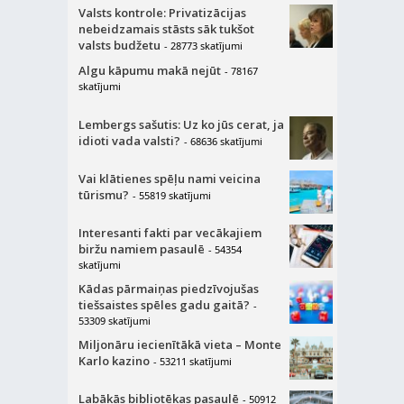
Valsts kontrole: Privatizācijas
nebeidzamais stāsts sāk tukšot
valsts budžetu
- 28773 skatījumi
Algu kāpumu makā nejūt
- 78167
skatījumi
Lembergs sašutis: Uz ko jūs cerat, ja
idioti vada valsti?
- 68636 skatījumi
Vai klātienes spēļu nami veicina
tūrismu?
- 55819 skatījumi
Interesanti fakti par vecākajiem
biržu namiem pasaulē
- 54354
skatījumi
Kādas pārmaiņas piedzīvojušas
tiešsaistes spēles gadu gaitā?
-
53309 skatījumi
Miljonāru iecienītākā vieta – Monte
Karlo kazino
- 53211 skatījumi
Labākās bibliotēkas pasaulē
- 50912