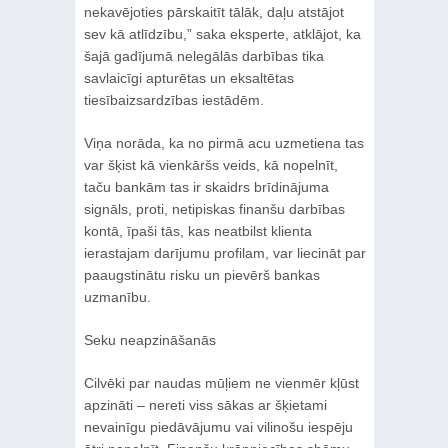
nekavējoties pārskaitīt tālāk, daļu atstājot
sev kā atlīdzību,” saka eksperte, atklājot, ka
šajā gadījumā nelegālās darbības tika
savlaicīgi apturētas un eksaltētas
tiesībaizsardzības iestādēm.
Viņa norāda, ka no pirmā acu uzmetiena tas
var šķist kā vienkāršs veids, kā nopelnīt,
taču bankām tas ir skaidrs brīdinājuma
signāls, proti, netipiskas finanšu darbības
kontā, īpaši tās, kas neatbilst klienta
ierastajam darījumu profilam, var liecināt par
paaugstinātu risku un pievērš bankas
uzmanību.
Seku neapzināšanās
Cilvēki par naudas mūļiem ne vienmēr kļūst
apzināti – nereti viss sākas ar šķietami
nevainīgu piedāvājumu vai vilinošu iespēju