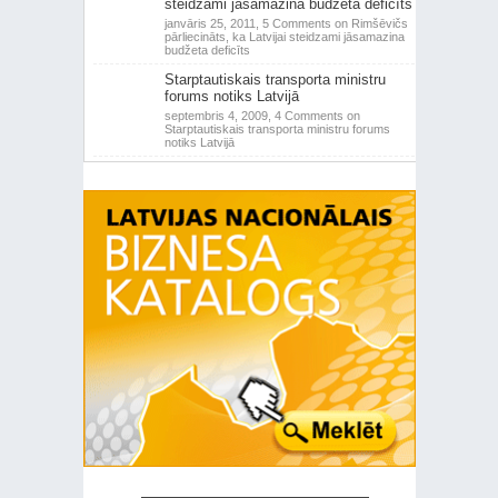
steidzami jāsamazina budžeta deficīts
janvāris 25, 2011,
5 Comments
on Rimšēvičs
pārliecināts, ka Latvijai steidzami jāsamazina
budžeta deficīts
Starptautiskais transporta ministru
forums notiks Latvijā
septembris 4, 2009,
4 Comments
on
Starptautiskais transporta ministru forums
notiks Latvijā