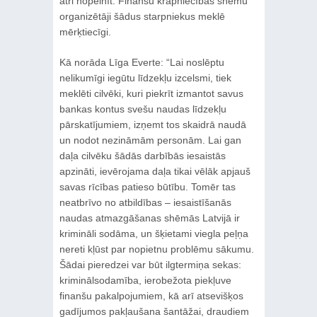
ātri nopelnīt. Finanšu krāpniecības shēmu
organizētāji šādus starpniekus meklē
mērķtiecīgi.
Kā norāda Līga Everte: “Lai noslēptu
nelikumīgi iegūtu līdzekļu izcelsmi, tiek
meklēti cilvēki, kuri piekrīt izmantot savus
bankas kontus svešu naudas līdzekļu
pārskatījumiem, izņemt tos skaidrā naudā
un nodot nezināmām personām. Lai gan
daļa cilvēku šādās darbībās iesaistās
apzināti, ievērojama daļa tikai vēlāk apjauš
savas rīcības patieso būtību. Tomēr tas
neatbrīvo no atbildības – iesaistīšanās
naudas atmazgāšanas shēmās Latvijā ir
krimināli sodāma, un šķietami viegla peļņa
nereti kļūst par nopietnu problēmu sākumu.
Šādai pieredzei var būt ilgtermiņa sekas:
kriminālsodamība, ierobežota piekļuve
finanšu pakalpojumiem, kā arī atsevišķos
gadījumos pakļaušana šantāžai, draudiem