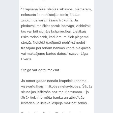
“Krāpšana bieži slēpjas sīkumos, piemēram,
neierasts komunikācijas tonis, kļūdas
ziņojumos vai zināšanu trūkums. Ja
piedāvājums šķiet pārāk izdevīgs, visbiežāk
tas var būt signāls krāpniecībai. Lielākais
risks rodas brīdī, kad lēmumi tiek pieņemti
steigā. Nekādā gadījumā nedrīkst nodot
trešajām personām bankas konta piekļuves
vai maksājumu kartes datus,” uzsver Līga
Everte.
Steiga var dārgi maksāt
Ja tomēr gadās nonākt krāpnieku shēmā,
vissvarīgākais ir rīkoties nekavējoties. Šādās
situācijās izšķiroša nozīme ir ātrumam – jo
ātrāk tiek informēta banka un atbildīgās
iestādes, jo lielāka iespēja mazināt sekas.