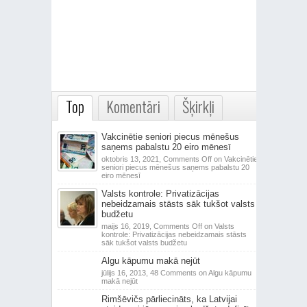
Top
Komentāri
Šķirkļi
Vakcinētie seniori piecus mēnešus
saņems pabalstu 20 eiro mēnesī
oktobris 13, 2021,
Comments Off
on Vakcinētie
seniori piecus mēnešus saņems pabalstu 20
eiro mēnesī
Valsts kontrole: Privatizācijas
nebeidzamais stāsts sāk tukšot valsts
budžetu
maijs 16, 2019,
Comments Off
on Valsts
kontrole: Privatizācijas nebeidzamais stāsts
sāk tukšot valsts budžetu
Algu kāpumu makā nejūt
jūlijs 16, 2013,
48 Comments
on Algu kāpumu
makā nejūt
Rimšēvičs pārliecināts, ka Latvijai