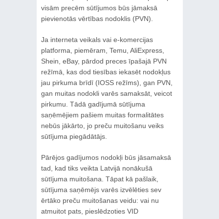
visām precēm sūtījumos būs jāmaksā
pievienotās vērtības nodoklis (PVN).
Ja interneta veikals vai e-komercijas
platforma, piemēram, Temu, AliExpress,
Shein, eBay, pārdod preces īpašajā PVN
režīmā, kas dod tiesības iekasēt nodokļus
jau pirkuma brīdī (IOSS režīms), gan PVN,
gan muitas nodokli varēs samaksāt, veicot
pirkumu. Tādā gadījumā sūtījuma
saņēmējiem pašiem muitas formalitātes
nebūs jākārto, jo preču muitošanu veiks
sūtījuma piegādātājs.
Pārējos gadījumos nodokļi būs jāsamaksā
tad, kad tiks veikta Latvijā nonākušā
sūtījuma muitošana. Tāpat kā pašlaik,
sūtījuma saņēmējs varēs izvēlēties sev
ērtāko preču muitošanas veidu: vai nu
atmuitot pats, pieslēdzoties VID