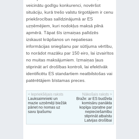
veicinātu godīgu konkurenci, novēršot
situāciju, kurā trešo valstu tirgotājiem ir cenu
priekšrocības salīdzinājumā ar ES
uzņēmējiem, kuri nodokļus maksā pilnā
apmērā. Tāpat šīs izmaiņas palīdzēs
izskaust krāpšanos un nepatiesas
informācijas sniegšanu par sūtījuma vērtību,
to norādot mazāku par 150 eiro, lai izvairītos
no muitas maksājumiem. Izmaiņas ļaus
stiprināt arī drošības kontroli, lai efektīvāk
identificētu ES standartiem neatbilstošas vai
patērētājiem bīstamas preces.
< Iepriekšējais raksts
Nākošais raksts >
Lauksaimnieki un
Braže: ar ES budžeta
mazie uzņēmēji biežāk
komisāru panākta
pāriet no nomas uz
kopīga izpratne par
savu īpašumu
nepieciešamību
stiprināt atbalstu
Latvijas drošībai