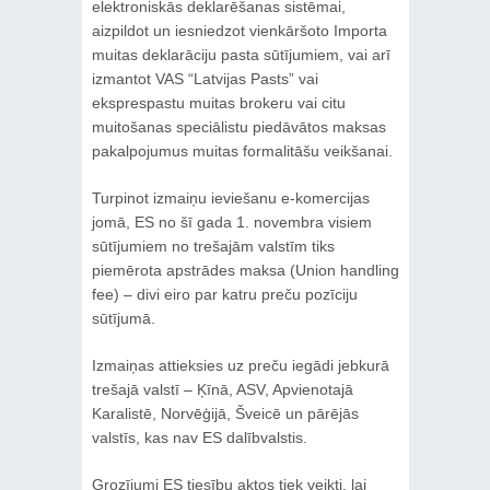
elektroniskās deklarēšanas sistēmai,
aizpildot un iesniedzot vienkāršoto Importa
muitas deklarāciju pasta sūtījumiem, vai arī
izmantot VAS “Latvijas Pasts” vai
eksprespastu muitas brokeru vai citu
muitošanas speciālistu piedāvātos maksas
pakalpojumus muitas formalitāšu veikšanai.
Turpinot izmaiņu ieviešanu e-komercijas
jomā, ES no šī gada 1. novembra visiem
sūtījumiem no trešajām valstīm tiks
piemērota apstrādes maksa (Union handling
fee) – divi eiro par katru preču pozīciju
sūtījumā.
Izmaiņas attieksies uz preču iegādi jebkurā
trešajā valstī – Ķīnā, ASV, Apvienotajā
Karalistē, Norvēģijā, Šveicē un pārējās
valstīs, kas nav ES dalībvalstis.
Grozījumi ES tiesību aktos tiek veikti, lai