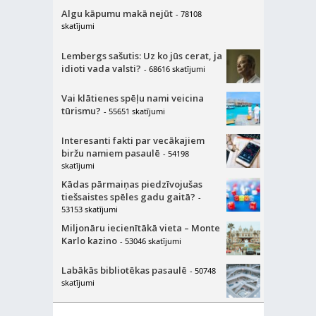
Algu kāpumu makā nejūt
- 78108
skatījumi
Lembergs sašutis: Uz ko jūs cerat, ja
idioti vada valsti?
- 68616 skatījumi
Vai klātienes spēļu nami veicina
tūrismu?
- 55651 skatījumi
Interesanti fakti par vecākajiem
biržu namiem pasaulē
- 54198
skatījumi
Kādas pārmaiņas piedzīvojušas
tiešsaistes spēles gadu gaitā?
-
53153 skatījumi
Miljonāru iecienītākā vieta – Monte
Karlo kazino
- 53046 skatījumi
Labākās bibliotēkas pasaulē
- 50748
skatījumi