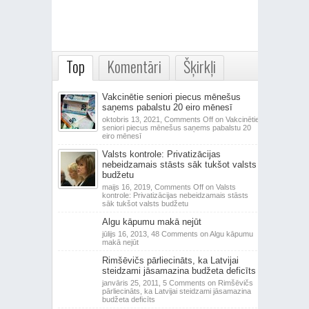
Top
Komentāri
Šķirkļi
Vakcinētie seniori piecus mēnešus
saņems pabalstu 20 eiro mēnesī
oktobris 13, 2021,
Comments Off
on Vakcinētie
seniori piecus mēnešus saņems pabalstu 20
eiro mēnesī
Valsts kontrole: Privatizācijas
nebeidzamais stāsts sāk tukšot valsts
budžetu
maijs 16, 2019,
Comments Off
on Valsts
kontrole: Privatizācijas nebeidzamais stāsts
sāk tukšot valsts budžetu
Algu kāpumu makā nejūt
jūlijs 16, 2013,
48 Comments
on Algu kāpumu
makā nejūt
Rimšēvičs pārliecināts, ka Latvijai
steidzami jāsamazina budžeta deficīts
janvāris 25, 2011,
5 Comments
on Rimšēvičs
pārliecināts, ka Latvijai steidzami jāsamazina
budžeta deficīts