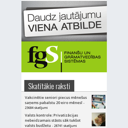
Skatītākie raksti
Vakcinētie seniori piecus mēnešus
saņems pabalstu 20 eiro mēnesī
-
23684 skatījumi
Valsts kontrole: Privatizācijas
nebeidzamais stāsts sāk tukšot
valsts budžetu
- 28741 skatījumi