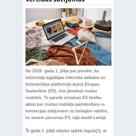
No 2026. gada 1. jūlija par precēm, ko
iedzīvotāji iegādājas interneta veikalos un
tirdzniecības platformās ārpus Eiropas
Savienības (ES), būs jāmaksā muitas
nodoklis. To paredz izmaiņas ES tiesību
aktos par muitas nodokļa piemērošanu e-
komercijas sūtījumiem no trešajām valstīm,
ko saņem personas ES, tajā skaitā Latvijā.
Šī gada 1. jūlijā stāsies spēkā regula[1], ar