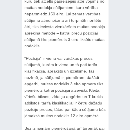
kuru tiek atcelts pašreizējais atbrīvojums no
muitas nodokļa sūtījumiem, kuru vērtība
nepārsniedz 150 eiro. Lai zemas vērtības
sūtījumu atmuitošana arī turpmāk noritētu
ātri, tiks ieviesta vienkāršota muitas nodokļa
aprēķina metode – katrai preču pozīcijai
sūtījumā tiks piemērots 3 eiro fiksēts muitas
nodoklis.
“Pozīcija” ir viena vai vairākas preces
sūtījumā, kurām ir viena un tā pati tarifa
klasifikācija, apraksts un izcelsme. Tas
nozīmē, ja sūtījumā ir, piemēram, dažādi
apģērbi, muitas nodoklis 3 eiro apmērā tiks
piemērots katrai pozīcijai atsevišķi. Kleita,
vīriešu bikses, zīdaiņu apģērbs un T krekls
atbilstoši tarifa klasifikācijai ir četru dažādu
pozīciju preces, tātad par šādu sūtījumu būs
jāmaksā muitas nodoklis 12 eiro apmērā.
Bez izmaiņām piemērošanā arī turpmāk par