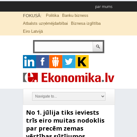
par mums
FOKUSĀ:
Politika
Banku bizness
Atbalsts uzņēmējdarbībai
Biznesa izglītība
Eiro Latvijā
No 1. jūlija tiks ieviests
trīs eiro muitas nodoklis
par precēm zemas
vērtības sūtījumos