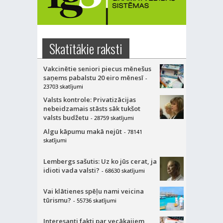
Skatītākie raksti
Vakcinētie seniori piecus mēnešus
saņems pabalstu 20 eiro mēnesī
-
23703 skatījumi
Valsts kontrole: Privatizācijas
nebeidzamais stāsts sāk tukšot
valsts budžetu
- 28759 skatījumi
Algu kāpumu makā nejūt
- 78141
skatījumi
Lembergs sašutis: Uz ko jūs cerat, ja
idioti vada valsti?
- 68630 skatījumi
Vai klātienes spēļu nami veicina
tūrismu?
- 55736 skatījumi
Interesanti fakti par vecākajiem