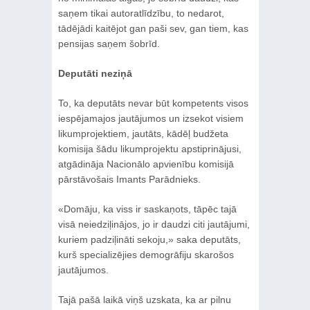
saņem tikai autoratlīdzību, to nedarot,
tādējādi kaitējot gan paši sev, gan tiem, kas
pensijas saņem šobrīd.
Deputāti neziņā
To, ka deputāts nevar būt kompetents visos
iespējamajos jautājumos un izsekot visiem
likumprojektiem, jautāts, kādēļ budžeta
komisija šādu likumprojektu apstiprinājusi,
atgādināja Nacionālo apvienību komisijā
pārstāvošais Imants Parādnieks.
«Domāju, ka viss ir saskaņots, tāpēc tajā
visā neiedziļinājos, jo ir daudzi citi jautājumi,
kuriem padziļināti sekoju,» saka deputāts,
kurš specializējies demogrāfiju skarošos
jautājumos.
Tajā pašā laikā viņš uzskata, ka ar pilnu