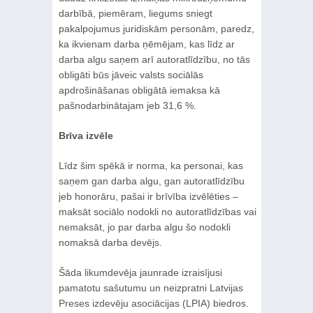
darbībā, piemēram, liegums sniegt
pakalpojumus juridiskām personām, paredz,
ka ikvienam darba ņēmējam, kas līdz ar
darba algu saņem arī autoratlīdzību, no tās
obligāti būs jāveic valsts sociālās
apdrošināšanas obligātā iemaksa kā
pašnodarbinātajam jeb 31,6 %.
Brīva izvēle
Līdz šim spēkā ir norma, ka personai, kas
saņem gan darba algu, gan autoratlīdzību
jeb honorāru, pašai ir brīvība izvēlēties –
maksāt sociālo nodokli no autoratlīdzības vai
nemaksāt, jo par darba algu šo nodokli
nomaksā darba devējs.
Šāda likumdevēja jaunrade izraisījusi
pamatotu sašutumu un neizpratni Latvijas
Preses izdevēju asociācijas (LPIA) biedros.