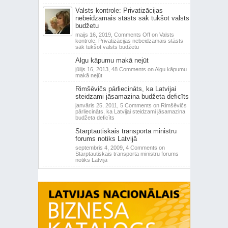
Valsts kontrole: Privatizācijas
nebeidzamais stāsts sāk tukšot valsts
budžetu
maijs 16, 2019,
Comments Off
on Valsts
kontrole: Privatizācijas nebeidzamais stāsts
sāk tukšot valsts budžetu
Algu kāpumu makā nejūt
jūlijs 16, 2013,
48 Comments
on Algu kāpumu
makā nejūt
Rimšēvičs pārliecināts, ka Latvijai
steidzami jāsamazina budžeta deficīts
janvāris 25, 2011,
5 Comments
on Rimšēvičs
pārliecināts, ka Latvijai steidzami jāsamazina
budžeta deficīts
Starptautiskais transporta ministru
forums notiks Latvijā
septembris 4, 2009,
4 Comments
on
Starptautiskais transporta ministru forums
notiks Latvijā