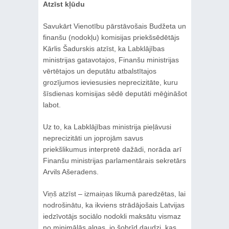
Atzīst kļūdu
Savukārt Vienotību pārstāvošais Budžeta un
finanšu (nodokļu) komisijas priekšsēdētājs
Kārlis Šadurskis atzīst, ka Labklājības
ministrijas gatavotajos, Finanšu ministrijas
vērtētajos un deputātu atbalstītajos
grozījumos ieviesusies neprecizitāte, kuru
šīsdienas komisijas sēdē deputāti mēģināšot
labot.
Uz to, ka Labklājības ministrija pieļāvusi
neprecizitāti un joprojām savus
priekšlikumus interpretē dažādi, norāda arī
Finanšu ministrijas parlamentārais sekretārs
Arvils Ašeradens.
Viņš atzīst – izmaiņas likumā paredzētas, lai
nodrošinātu, ka ikviens strādājošais Latvijas
iedzīvotājs sociālo nodokli maksātu vismaz
no minimālās algas, jo šobrīd daudzi, kas