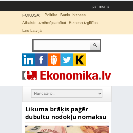
par mums
FOKUSĀ:
Politika
Banku bizness
Atbalsts uzņēmējdarbībai
Biznesa izglītība
Eiro Latvijā
Likuma brāķis paģēr
dubultu nodokļu nomaksu