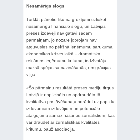
Nesamērīgs slogs
Turklāt plānotie likuma grozījumi uzliekot
nesamērīgu finansiālo slogu, un Latvijas
preses izdevēji nav gatavi šādām
pārmaiņām, jo nozare joprojām nav
atguvusies no pēkšņā ieņēmumu sarukuma
ekonomikas krīzes laikā – dramatiska
reklāmas ieņēmumu krituma, iedzīvotāju
maksātspējas samazināšanās, emigrācijas
viļņa.
«Šo pārmaiņu rezultātā preses mediju tirgus
Latvijā ir noplicināts un apdraudēta tā
kvalitatīva pastāvēšana,» norādot uz papildu
izdevumiem izdevējiem un potenciālo
atalgojuma samazināšanos žurnālistiem, kas
var draudēt ar žurnālistikas kvalitātes
kritumu, pauž asociācija.