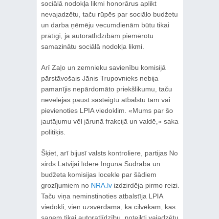
sociālā nodokļa likmi honorārus aplikt
nevajadzētu, taču rūpēs par sociālo budžetu
un darba ņēmēju vecumdienām būtu tikai
prātīgi, ja autoratlīdzībām piemērotu
samazinātu sociālā nodokļa likmi.
Arī Zaļo un zemnieku savienību komisijā
pārstāvošais Jānis Trupovnieks nebija
pamanījis nepārdomāto priekšlikumu, taču
nevēlējās paust sasteigtu atbalstu tam vai
pievienoties LPIA viedoklim. «Mums par šo
jautājumu vēl jārunā frakcijā un valdē,» saka
politiķis.
Šķiet, arī bijusī valsts kontroliere, partijas No
sirds Latvijai līdere Inguna Sudraba un
budžeta komisijas locekle par šādiem
grozījumiem no
NRA.lv
izdzirdēja pirmo reizi.
Taču viņa neminstinoties atbalstīja LPIA
viedokli, vien uzsvērdama, ka cilvēkam, kas
saņem tikai autoratlīdzību, noteikti vajadzētu