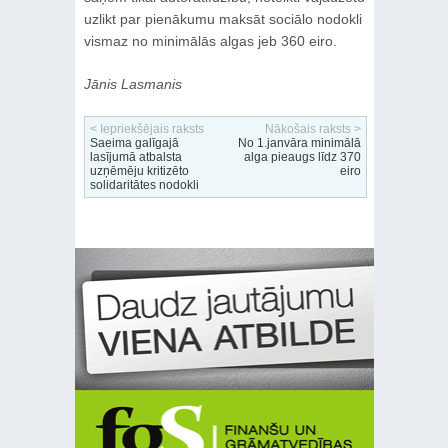
uzlikt par pienākumu maksāt sociālo nodokli
vismaz no minimālās algas jeb 360 eiro.
Jānis Lasmanis
< Iepriekšējais raksts
Nākošais raksts >
Saeima galīgajā
No 1.janvāra minimālā
lasījumā atbalsta
alga pieaugs līdz 370
uzņēmēju kritizēto
eiro
solidaritātes nodokli