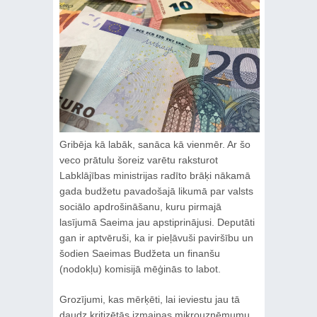
Gribēja kā labāk, sanāca kā vienmēr. Ar šo
veco prātulu šoreiz varētu raksturot
Labklājības ministrijas radīto brāķi nākamā
gada budžetu pavadošajā likumā par valsts
sociālo apdrošināšanu, kuru pirmajā
lasījumā Saeima jau apstiprinājusi. Deputāti
gan ir aptvēruši, ka ir pieļāvuši paviršību un
šodien Saeimas Budžeta un finanšu
(nodokļu) komisijā mēģinās to labot.
Grozījumi, kas mērķēti, lai ieviestu jau tā
daudz kritizētās izmaiņas mikrouzņēmumu