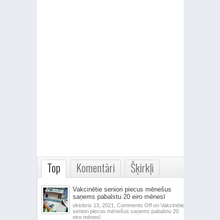
Top
Komentāri
Šķirkļi
Vakcinētie seniori piecus mēnešus
saņems pabalstu 20 eiro mēnesī
oktobris 13, 2021,
Comments Off
on Vakcinētie
seniori piecus mēnešus saņems pabalstu 20
eiro mēnesī