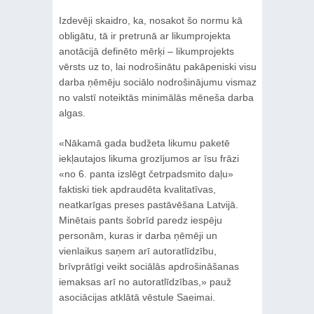
Izdevēji skaidro, ka, nosakot šo normu kā
obligātu, tā ir pretrunā ar likumprojekta
anotācijā definēto mērķi – likumprojekts
vērsts uz to, lai nodrošinātu pakāpeniski visu
darba ņēmēju sociālo nodrošinājumu vismaz
no valstī noteiktās minimālās mēneša darba
algas.
«Nākamā gada budžeta likumu paketē
iekļautajos likuma grozījumos ar īsu frāzi
«no 6. panta izslēgt četrpadsmito daļu»
faktiski tiek apdraudēta kvalitatīvas,
neatkarīgas preses pastāvēšana Latvijā.
Minētais pants šobrīd paredz iespēju
personām, kuras ir darba ņēmēji un
vienlaikus saņem arī autoratlīdzību,
brīvprātīgi veikt sociālās apdrošināšanas
iemaksas arī no autoratlīdzības,» pauž
asociācijas atklātā vēstule Saeimai.