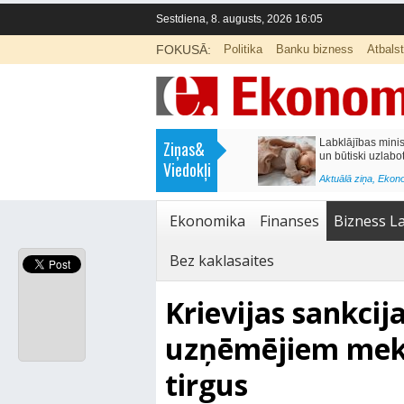
Sestdiena, 8. augusts, 2026 16:05
FOKUSĀ:
Politika
Banku bizness
Atbals
>
Labklājības ministrija rosina reformēt
Kā sagatavot bērnu sko
Ziņas&
un būtiski uzlabot vecāku pabalstu
nepārslogojot ģimene
Viedokļi
<
Aktuālā ziņa
,
Ekonomika
Aktuālā ziņa
,
Izglītība
Ekonomika
Finanses
Bizness La
Bez kaklasaites
Krievijas sankcij
uzņēmējiem mekl
tirgus