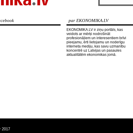
cebook
par EKONOMIKA.LV
EKONOMIKA.LV ir ziņu portāls, kas
veidots ar mērķi nodrošināt
profesionāļiem un interesentiem brīvi
pieejamu, ērti lietojamu un noderīgu
interneta mediju, kas savu uzmanību
koncentrē uz Latvijas un pasaules
aktualitātēm ekonomikas jomā.
v 2017