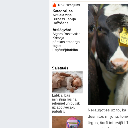
1898 skatījumi
Kategorijas
Aktuālā ziņa
Bizness Latvijā
Ražošana
Atslēgvārdi
Aigars Rostovskis
Krievija
pārtikas embargo
tirgus
uzņēmējdarbība
Saistītais
Labklājības
ministrija rosina
reformēt un būtiski
uzlabot vecāku
Neraugoties uz to, ka 
pabalstu
desmitos miljonu, tom
tirgus, šorīt intervij