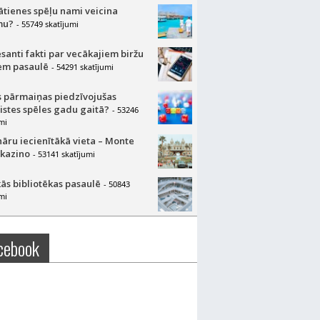
lātienes spēļu nami veicina
mu?
- 55749 skatījumi
esanti fakti par vecākajiem biržu
m pasaulē
- 54291 skatījumi
 pārmaiņas piedzīvojušas
aistes spēles gadu gaitā?
- 53246
mi
nāru iecienītākā vieta – Monte
 kazino
- 53141 skatījumi
ās bibliotēkas pasaulē
- 50843
mi
cebook