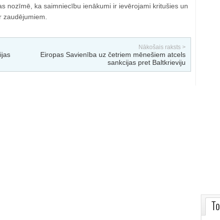
s nozīmē, ka saimniecību ienākumi ir ievērojami kritušies un
ar zaudējumiem.
Nākošais raksts >
ijas
Eiropas Savienība uz četriem mēnešiem atcels
sankcijas pret Baltkrieviju
To