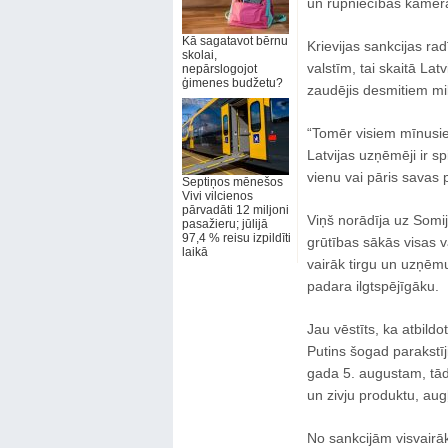
un rūpniecības kamera
Kā sagatavot bērnu
Krievijas sankcijas r
skolai,
valstīm, tai skaitā Lat
nepārslogojot
ģimenes budžetu?
zaudējis desmitiem mil
“Tomēr visiem mīnusiem 
Latvijas uzņēmēji ir sp
vienu vai pāris savas 
Septiņos mēnešos
Vivi vilcienos
pārvadāti 12 miljoni
Viņš norādīja uz Somi
pasažieru; jūlijā
97,4 % reisu izpildīti
grūtības sākās visas va
laikā
vairāk tirgu un uzņēmu
padara ilgtspējīgāku.
Jau vēstīts, ka atbild
Putins šogad parakstīj
gada 5. augustam, tādē
un zivju produktu, au
No sankcijām visvairāk