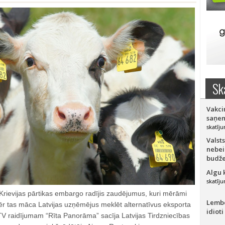
Sk
Vakci
saņem
skatīju
Valsts
nebei
budže
Algu 
skatīju
Krievijas pārtikas embargo radījis zaudējumus, kuri mērāmi
Lember
ēr tas māca Latvijas uzņēmējus meklēt alternatīvus eksporta
idioti
ā LTV raidījumam “Rīta Panorāma” sacīja Latvijas Tirdzniecības