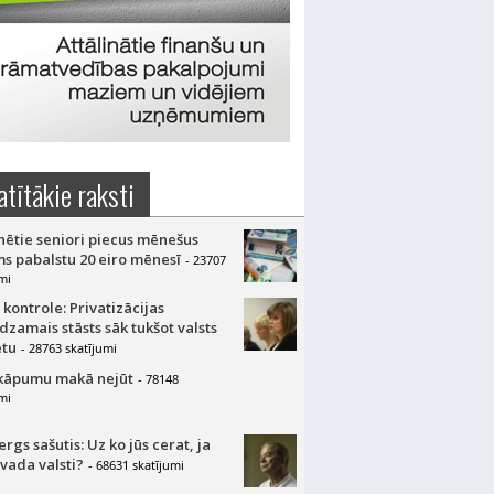
atītākie raksti
nētie seniori piecus mēnešus
s pabalstu 20 eiro mēnesī
- 23707
mi
 kontrole: Privatizācijas
dzamais stāsts sāk tukšot valsts
tu
- 28763 skatījumi
kāpumu makā nejūt
- 78148
mi
gs sašutis: Uz ko jūs cerat, ja
 vada valsti?
- 68631 skatījumi