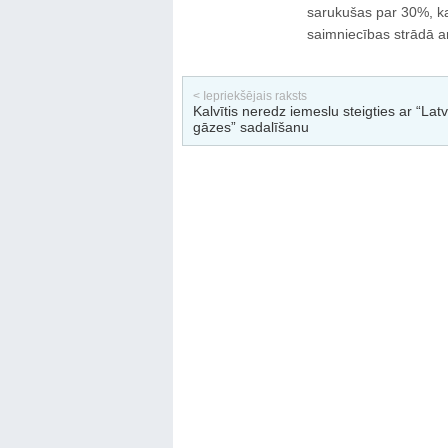
sarukušas par 30%, ka
saimniecības strādā 
< Iepriekšējais raksts
Kalvītis neredz iemeslu steigties ar “Latv
gāzes” sadalīšanu