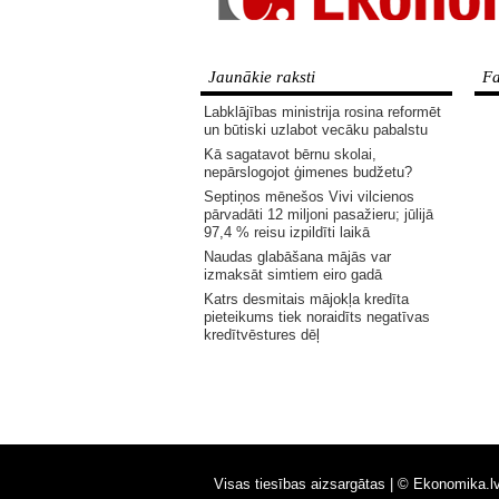
Jaunākie raksti
Fa
Labklājības ministrija rosina reformēt
un būtiski uzlabot vecāku pabalstu
Kā sagatavot bērnu skolai,
nepārslogojot ģimenes budžetu?
Septiņos mēnešos Vivi vilcienos
pārvadāti 12 miljoni pasažieru; jūlijā
97,4 % reisu izpildīti laikā
Naudas glabāšana mājās var
izmaksāt simtiem eiro gadā
Katrs desmitais mājokļa kredīta
pieteikums tiek noraidīts negatīvas
kredītvēstures dēļ
Visas tiesības aizsargātas |
© Ekonomika.l