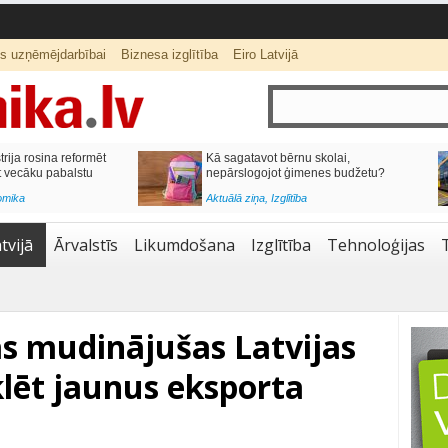
ts uzņēmējdarbībai
Biznesa izglītība
Eiro Latvijā
lai,
Septiņos mēnešos Vivi vilcienos
s budžetu?
pārvadāti 12 miljoni pasažieru; jūlijā
97,4 % reisu izpildīti laikā
Aktuālā ziņa
,
Bizness Latvijā
,
Tirdzniecība
tvijā
Ārvalstīs
Likumdošana
Izglītība
Tehnoloģijas
as mudinājušas Latvijas
ēt jaunus eksporta