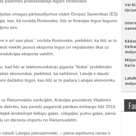
s padomes priekšsēdētājs Aigars Rostovskis.
Vai k
tūris
adījušas smagus pārbaudījumus visām Eiropas Savienības (ES)
vijai, kas, kā norāda Rostovskis, līdz ar Krievijas tirgus liegumu
Inter
jonu eiro.
namie
ir arī savi plusi,” norāda Rostovskis, piebilstot, ka līdz ar to
Kādas
tiešs
iesti meklēt jaunus eksporta tirgus un nepaļauties tikai uz
skatīju
produkcijas eksporta valstīm.
Miljo
Karlo
ju, kad līdz ar telekomunikāciju giganta “Nokia” problēmām
lsts ekonomikai, piebilstot, ka salīdzinot, Latvijā ir daudz
Labāk
mi dažādos tirgos, kas līdz ar to padara Latvijas ekonomiku
skatīju
ot uz Rietumvalstu sankcijām, Krievijas prezidents Vladimirs
Fa
is dekrētu, kas paredz pagarināt pārtikas embargo līdz 2016.
jādi ierobežojot liellopu gaļas, cūkgaļas, putnu gaļas, piena
gļu un dārzeņu importu no Rietumvalstīm.
 cietuši Latvijas piensaimnieki, – piena iepirkuma cenas ir