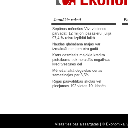
Jaunākie raksti
Fa
Septiņos mēnešos Vivi vilcienos
pārvadāti 12 miljoni pasažieru; jūlijā
97,4 % reisu izpildīti laikā
Naudas glabāšana mājās var
izmaksāt simtiem eiro gadā
Katrs desmitais mājokļa kredīta
pieteikums tiek noraidīts negatīvas
kredītvēstures dēļ
Mēneša laikā degvielas cenas
samazinājās par 3,5%
Rīgas pašvaldības skolās vēl
pieejamas 192 vietas 10. klasēs
Visas tiesības aizsargātas |
© Ekonomika.l