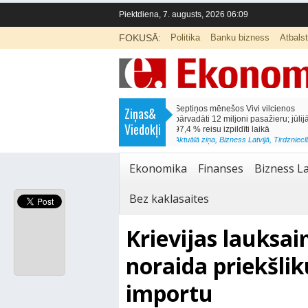
Piektdiena, 7. augusts, 2026 06:09
FOKUSĀ:
Politika
Banku bizness
Atbals
>
Septiņos mēnešos Vivi vilcienos
Naudas glabāšana māj
Ziņas&
pārvadāti 12 miljoni pasažieru; jūlijā
simtiem eiro gadā
Viedokļi
97,4 % reisu izpildīti laikā
<
Aktuālā ziņa
,
Finanses
Aktuālā ziņa
,
Bizness Latvijā
,
Tirdzniecība
Ekonomika
Finanses
Bizness La
Bez kaklasaites
Krievijas lauksai
noraida priekšli
importu