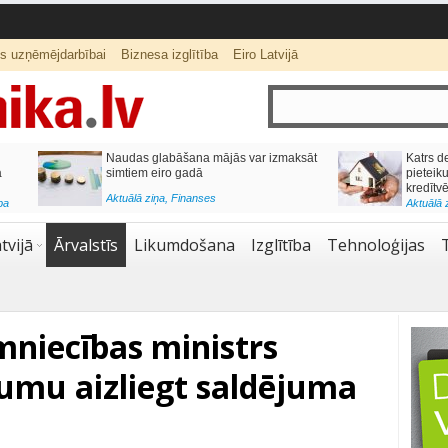
ts uzņēmējdarbībai
Biznesa izglītība
Eiro Latvijā
ās var izmaksāt
Katrs desmitais mājokļa kredīta
pieteikums tiek noraidīts negatīvas
kredītvēstures dēļ
Aktuālā ziņa
,
Finanses
tvijā
Ārvalstīs
Likumdošana
Izglītība
Tehnoloģijas
mniecības ministrs
kumu aizliegt saldējuma