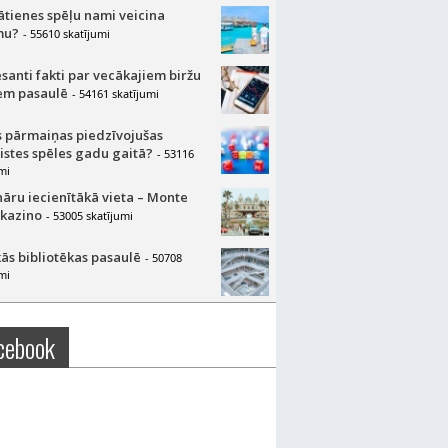
lātienes spēļu nami veicina
mu?
- 55610 skatījumi
esanti fakti par vecākajiem biržu
m pasaulē
- 54161 skatījumi
 pārmaiņas piedzīvojušas
aistes spēles gadu gaitā?
- 53116
mi
nāru iecienītākā vieta – Monte
 kazino
- 53005 skatījumi
ās bibliotēkas pasaulē
- 50708
mi
cebook