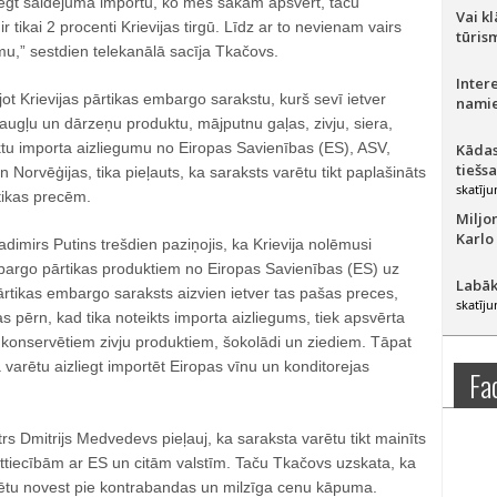
liegt saldējuma importu, ko mēs sākam apsvērt, taču
Vai k
r tikai 2 procenti Krievijas tirgū. Līdz ar to nevienam vairs
tūris
u,” sestdien telekanālā sacīja Tkačovs.
Inter
jot Krievijas pārtikas embargo sarakstu, kurš sevī ietver
namie
, augļu un dārzeņu produktu, mājputnu gaļas, zivju, siera,
tu importa aizliegumu no Eiropas Savienības (ES), ASV,
Kādas
tiešs
 Norvēģijas, tika pieļauts, ka saraksts varētu tikt paplašināts
skatīju
tikas precēm.
Miljo
Karlo
adimirs Putins trešdien paziņojis, ka Krievija nolēmusi
bargo pārtikas produktiem no Eiropas Savienības (ES) uz
Labāk
rtikas embargo saraksts aizvien ietver tas pašas preces,
skatīju
tas pērn, kad tika noteikts importa aizliegums, tiek apsvērta
 konservētiem zivju produktiem, šokolādi un ziediem. Tāpat
ija varētu aizliegt importēt Eiropas vīnu un konditorejas
Fa
trs Dmitrijs Medvedevs pieļauj, ka saraksta varētu tikt mainīts
attiecībām ar ES un citām valstīm. Taču Tkačovs uzskata, ka
ētu novest pie kontrabandas un milzīga cenu kāpuma.