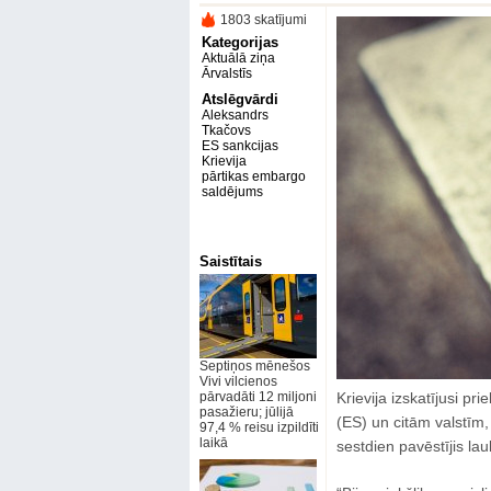
1803 skatījumi
Kategorijas
Aktuālā ziņa
Ārvalstīs
Atslēgvārdi
Aleksandrs
Tkačovs
ES sankcijas
Krievija
pārtikas embargo
saldējums
Saistītais
Septiņos mēnešos
Vivi vilcienos
pārvadāti 12 miljoni
Krievija izskatījusi p
pasažieru; jūlijā
(ES) un citām valstīm
97,4 % reisu izpildīti
laikā
sestdien pavēstījis la