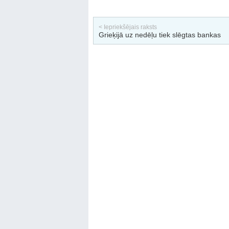
< Iepriekšējais raksts
Grieķijā uz nedēļu tiek slēgtas bankas