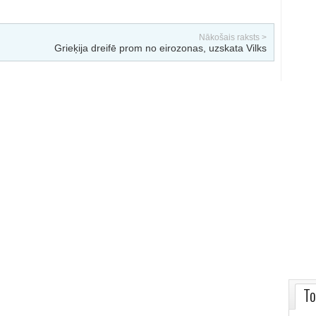
Nākošais raksts >
Grieķija dreifē prom no eirozonas, uzskata Vilks
To