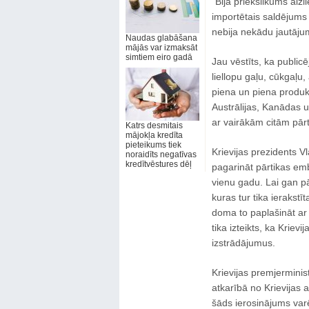
“Bija priekšlikums aiz
importētais saldējums i
nebija nekādu jautājum
Naudas glabāšana
mājās var izmaksāt
simtiem eiro gadā
Jau vēstīts, ka publicē
liellopu gaļu, cūkgaļu
piena un piena produk
Austrālijas, Kanādas un
ar vairākām citām pār
Katrs desmitais
mājokļa kredīta
pieteikums tiek
Krievijas prezidents Vl
noraidīts negatīvas
kredītvēstures dēļ
pagarināt pārtikas em
vienu gadu. Lai gan pā
kuras tur tika ierakstī
doma to paplašināt ar
tika izteikts, ka Kriev
izstrādājumus.
Krievijas premjerminis
atkarībā no Krievijas 
šāds ierosinājums var