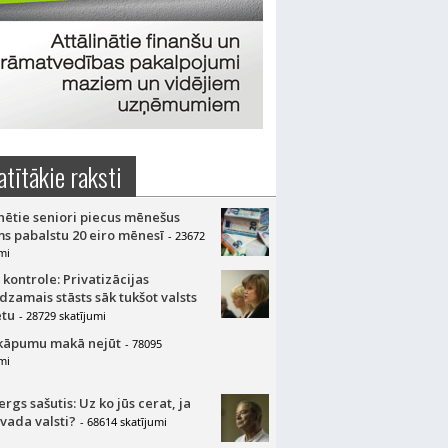
atītākie raksti
nētie seniori piecus mēnešus
s pabalstu 20 eiro mēnesī
- 23672
mi
 kontrole: Privatizācijas
dzamais stāsts sāk tukšot valsts
tu
- 28729 skatījumi
kāpumu makā nejūt
- 78095
mi
gs sašutis: Uz ko jūs cerat, ja
 vada valsti?
- 68614 skatījumi