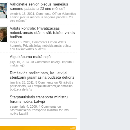
Vakcinētie seniori piecus mēnešus
saņems pabalstu 20 eiro mēnesī
oktobris 13, 2021,
Comments Off
on Vakcinētie
seniori piecus mēnešus saņems pabalstu 20
eiro mēnesī
Valsts kontrole: Privatizācijas
nebeidzamais stāsts sāk tukšot valsts
budžetu
maijs 16, 2019,
Comments Off
on Valsts
kontrole: Privatizācijas nebeidzamais stāsts
sāk tukšot valsts budžetu
Algu kāpumu makā nejūt
jūlijs 16, 2013,
48 Comments
on Algu kāpumu
makā nejūt
Rimšēvičs pārliecināts, ka Latvijai
steidzami jāsamazina budžeta deficīts
janvāris 25, 2011,
5 Comments
on Rimšēvičs
pārliecināts, ka Latvijai steidzami jāsamazina
budžeta deficīts
Starptautiskais transporta ministru
forums notiks Latvijā
septembris 4, 2009,
4 Comments
on
Starptautiskais transporta ministru forums
notiks Latvijā