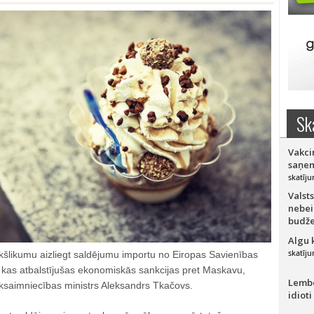
Sk
Vakci
saņem
skatīju
Valsts
nebei
budže
Algu 
skatīju
riekšlikumu aizliegt saldējumu importu no Eiropas Savienības
, kas atbalstījušas ekonomiskās sankcijas pret Maskavu,
Lember
uksaimniecības ministrs Aleksandrs Tkačovs.
idioti