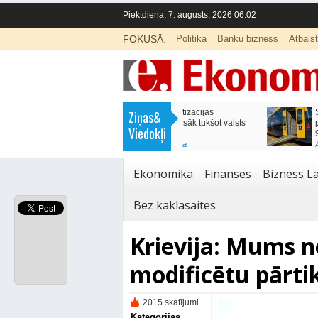
Piektdiena, 7. augusts, 2026 06:02
FOKUSĀ:
Politika
Banku bizness
Atbals
>
Septiņos mēnešos Vivi vilcienos
Naudas glabāšana māj
Ziņas&
pārvadāti 12 miljoni pasažieru; jūlijā
simtiem eiro gadā
Viedokļi
97,4 % reisu izpildīti laikā
<
Aktuālā ziņa
,
Finanses
Aktuālā ziņa
,
Bizness Latvijā
,
Tirdzniecība
Ekonomika
Finanses
Bizness La
Bez kaklasaites
Krievija: Mums n
modificētu pārtik
2015 skatījumi
Kategorijas