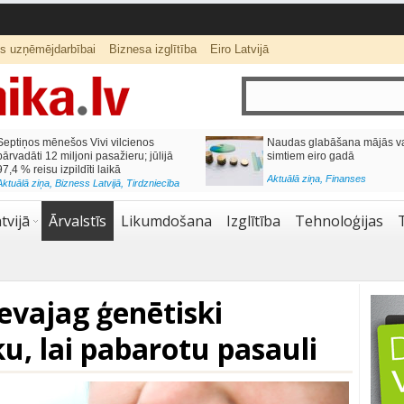
ts uzņēmējdarbībai
Biznesa izglītība
Eiro Latvijā
ās var izmaksāt
Katrs desmitais mājokļa kredīta
pieteikums tiek noraidīts negatīvas
kredītvēstures dēļ
Aktuālā ziņa
,
Finanses
tvijā
Ārvalstīs
Likumdošana
Izglītība
Tehnoloģijas
evajag ģenētiski
u, lai pabarotu pasauli