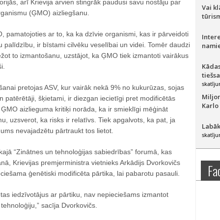
orijās, arī Krievija arvien stingrāk paudusi savu nostāju par
Vai k
organismu (ĢMO) aizliegšanu.
tūris
, pamatojoties ar to, ka ka dzīvie organismi, kas ir pārveidoti
Inter
 palīdzību, ir bīstami cilvēku veselībai un videi. Tomēr daudzi
namie
obežot to izmantošanu, uzstājot, ka ĢMO tiek izmantoti vairākus
Kādas
i.
tiešs
skatīju
šanai pretojas ASV, kur vairāk nekā 9% no kukurūzas, sojas
Miljo
patērētāji, šķietami, ir diezgan iecietīgi pret modificētās
Karlo
ĢMO aizlieguma kritiķi norāda, ka ir smieklīgi mēģināt
uzsverot, ka risks ir relatīvs. Tiek apgalvots, ka pat, ja
Labāk
mums nevajadzētu pārtraukt tos lietot.
skatīju
kajā “Zinātnes un tehnoloģijas sabiedrības” forumā, kas
ānā, Krievijas premjerministra vietnieks Arkādijs Dvorkovičs
Fa
ciešama ģenētiski modificēta pārtika, lai pabarotu pasauli.
tas iedzīvotājus ar pārtiku, nav nepieciešams izmantot
 tehnoloģiju,” sacīja Dvorkovičs.