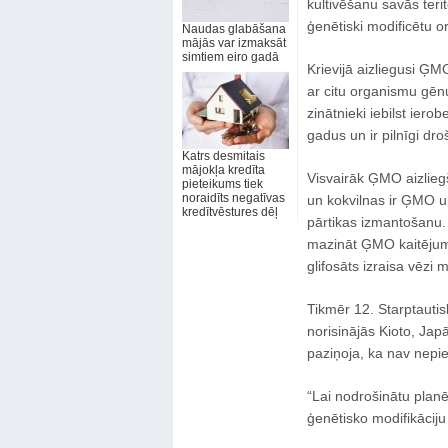
kultivēšanu savās terit
ģenētiski modificētu 
Naudas glabāšana
mājās var izmaksāt
simtiem eiro gadā
Krievijā aizliegusi ĢMO
ar citu organismu gēnu
zinātnieki iebilst ier
gadus un ir pilnīgi droš
Katrs desmitais
mājokļa kredīta
Visvairāk ĢMO aizlieg
pieteikums tiek
noraidīts negatīvas
un kokvilnas ir ĢMO un 
kredītvēstures dēļ
pārtikas izmantošanu. 
mazināt ĢMO kaitējumu, 
glifosāts izraisa vēzi 
Tikmēr 12. Starptautis
norisinājās Kioto, Jap
paziņoja, ka nav nepie
“Lai nodrošinātu planē
ģenētisko modifikāciju