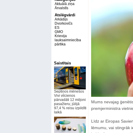
Aktuālā ziņa
Ārvalstīs
Atslēgvārdi
Arkādijs
Dvorkovičs
ES
ĢMO
Krievija
lauksaimniecība
pārtika
Saistītais
Septiņos mēnešos
Vivi vilcienos
pārvadāti 12 miljoni
Mums nevajag ģenētiski 
pasažieru; jūlijā
97,4 % reisu izpildīti
premjerministra vietni
laikā
Līdz ar Eiropas Savie
lēmumu, vai stingrāk i