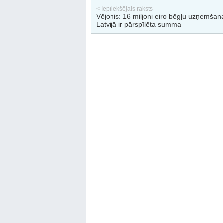
< Iepriekšējais raksts
Vējonis: 16 miljoni eiro bēgļu uzņemšan
Latvijā ir pārspīlēta summa