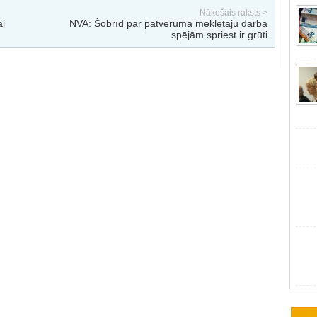
Nākošais raksts >
ai
NVA: Šobrīd par patvēruma meklētāju darba
spējām spriest ir grūti