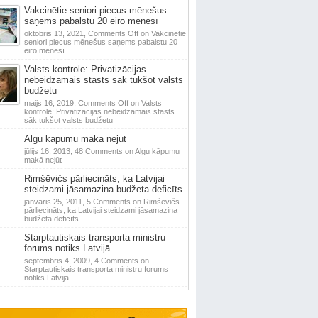
Vakcinētie seniori piecus mēnešus
saņems pabalstu 20 eiro mēnesī
oktobris 13, 2021,
Comments Off
on Vakcinētie
seniori piecus mēnešus saņems pabalstu 20
eiro mēnesī
Valsts kontrole: Privatizācijas
nebeidzamais stāsts sāk tukšot valsts
budžetu
maijs 16, 2019,
Comments Off
on Valsts
kontrole: Privatizācijas nebeidzamais stāsts
sāk tukšot valsts budžetu
Algu kāpumu makā nejūt
jūlijs 16, 2013,
48 Comments
on Algu kāpumu
makā nejūt
Rimšēvičs pārliecināts, ka Latvijai
steidzami jāsamazina budžeta deficīts
janvāris 25, 2011,
5 Comments
on Rimšēvičs
pārliecināts, ka Latvijai steidzami jāsamazina
budžeta deficīts
Starptautiskais transporta ministru
forums notiks Latvijā
septembris 4, 2009,
4 Comments
on
Starptautiskais transporta ministru forums
notiks Latvijā