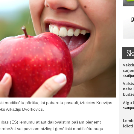
Sk
Vakci
saņem
skatīju
Valsts
nebei
budže
Algu 
modificētu pārtiku, lai pabarotu pasauli, izteicies Krievijas
skatīju
eks Arkādijs Dvorkovičs.
Lember
nības (ES) lēmumu atļaut dalībvalstīm pašām pieņemt
idioti
erobežot vai pavisam aizliegt ģenētiski modificētu augu