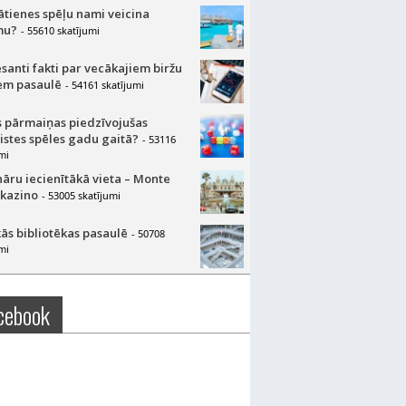
lātienes spēļu nami veicina
mu?
- 55610 skatījumi
esanti fakti par vecākajiem biržu
m pasaulē
- 54161 skatījumi
 pārmaiņas piedzīvojušas
aistes spēles gadu gaitā?
- 53116
mi
nāru iecienītākā vieta – Monte
 kazino
- 53005 skatījumi
ās bibliotēkas pasaulē
- 50708
mi
cebook