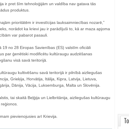
ija ir pret šīm tehnoloģijām un valdība nav gatava tās
šādus produktus.
jām prioritātēm ir investīcijas lauksaimniecības nozarē,”
ieks, norādot ka krievi jau ir parādījuši to, kā ar maza apjoma
cībām var pabarot pasauli.
 19 no 28 Eiropas Savienības (ES) valstīm oficiāli
us par ģenētiski modificētu kultūraugu audzēšanas
gšanu visā savā teritorijā.
ltūraugu kultivēšanu savā teritorijā ir pilnībā aizliegušas
cija, Grieķija, Horvātija, Itālija, Kipra, Latvija, Lietuva,
gārija, Dānija, Vācija, Luksemburga, Malta un Slovēnija.
stis, tai skaitā Beļģija un Lielbritānija, aizliegušas kultūraugu
 reģionos.
umam pievienojusies arī Krievija.
To