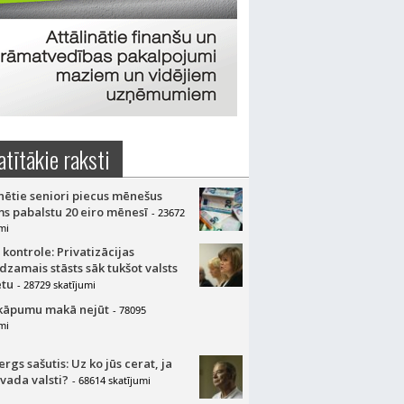
atītākie raksti
nētie seniori piecus mēnešus
s pabalstu 20 eiro mēnesī
- 23672
mi
 kontrole: Privatizācijas
dzamais stāsts sāk tukšot valsts
tu
- 28729 skatījumi
kāpumu makā nejūt
- 78095
mi
gs sašutis: Uz ko jūs cerat, ja
 vada valsti?
- 68614 skatījumi