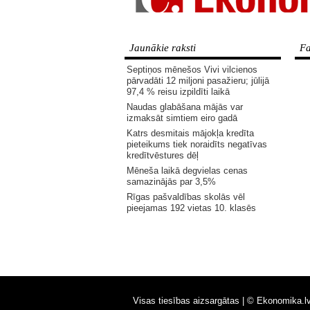
Jaunākie raksti
Fa
Septiņos mēnešos Vivi vilcienos
pārvadāti 12 miljoni pasažieru; jūlijā
97,4 % reisu izpildīti laikā
Naudas glabāšana mājās var
izmaksāt simtiem eiro gadā
Katrs desmitais mājokļa kredīta
pieteikums tiek noraidīts negatīvas
kredītvēstures dēļ
Mēneša laikā degvielas cenas
samazinājās par 3,5%
Rīgas pašvaldības skolās vēl
pieejamas 192 vietas 10. klasēs
Visas tiesības aizsargātas |
© Ekonomika.l