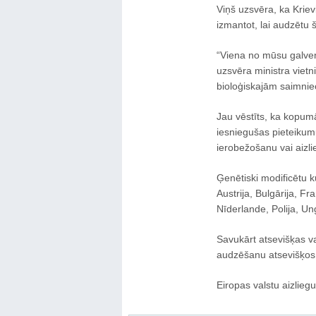
Viņš uzsvēra, ka Kriev
izmantot, lai audzētu 
“Viena no mūsu galvena
uzsvēra ministra vietn
bioloģiskajām saimnie
Jau vēstīts, ka kopumā
iesniegušas pieteikum
ierobežošanu vai aizlie
Ģenētiski modificētu ku
Austrija, Bulgārija, Fran
Nīderlande, Polija, Un
Savukārt atsevišķas val
audzēšanu atsevišķos
Eiropas valstu aizlieg