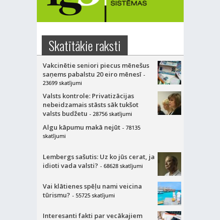
Skatītākie raksti
Vakcinētie seniori piecus mēnešus
saņems pabalstu 20 eiro mēnesī
-
23699 skatījumi
Valsts kontrole: Privatizācijas
nebeidzamais stāsts sāk tukšot
valsts budžetu
- 28756 skatījumi
Algu kāpumu makā nejūt
- 78135
skatījumi
Lembergs sašutis: Uz ko jūs cerat, ja
idioti vada valsti?
- 68628 skatījumi
Vai klātienes spēļu nami veicina
tūrismu?
- 55725 skatījumi
Interesanti fakti par vecākajiem