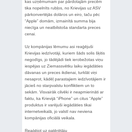
kas uzņēmumam par pārdotajām precēm
tika nopelnīts rubļos, no Krievijas uz ASV
pārkonvertējās dolāros un eiro, taču pēc
“Apple” domām, izmainītā summa bija
niecīga un neatbilstoša standarta preces
cenai.
Uz kompānijas lēmumu asi reaģējuši
Krievijas iedzīvotāji, kuriem šāds solis šķitis
negodīgs, jo tādējādi tiek ierobežotas viņu
iespējas uz Ziemassvētku laiku iegādāties
dāvanas un preces ikdienai, turklāt viņi
nesaprot, kādēļ parastajiem iedzīvotājiem ir
jācieš no starpvalstu konfliktiem un to
sekām. Visvairāk cilvēki ir neapmierināti ar
faktu, ka Krievijā “iPhone” un citus “Apple”
produktus ir varējuši iegādāties tikai
internetveikalā, jo valstī nav neviena
kompānijas oficiālā veikala.
Reaģējot uz patērētāju