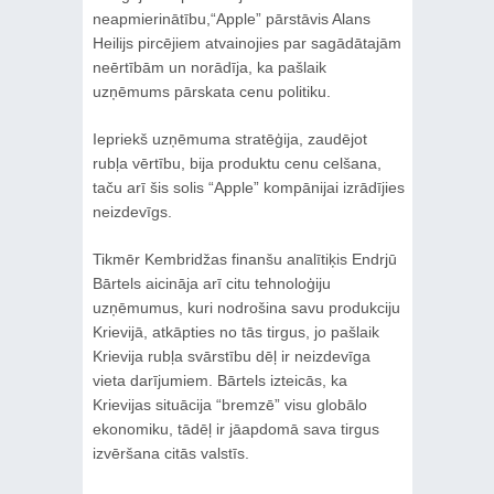
neapmierinātību,“Apple” pārstāvis Alans
Heilijs pircējiem atvainojies par sagādātajām
neērtībām un norādīja, ka pašlaik
uzņēmums pārskata cenu politiku.
Iepriekš uzņēmuma stratēģija, zaudējot
rubļa vērtību, bija produktu cenu celšana,
taču arī šis solis “Apple” kompānijai izrādījies
neizdevīgs.
Tikmēr Kembridžas finanšu analītiķis Endrjū
Bārtels aicināja arī citu tehnoloģiju
uzņēmumus, kuri nodrošina savu produkciju
Krievijā, atkāpties no tās tirgus, jo pašlaik
Krievija rubļa svārstību dēļ ir neizdevīga
vieta darījumiem. Bārtels izteicās, ka
Krievijas situācija “bremzē” visu globālo
ekonomiku, tādēļ ir jāapdomā sava tirgus
izvēršana citās valstīs.