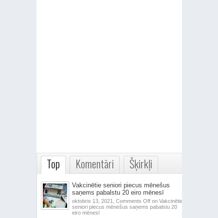
Top
Komentāri
Šķirkļi
Vakcinētie seniori piecus mēnešus
saņems pabalstu 20 eiro mēnesī
oktobris 13, 2021,
Comments Off
on Vakcinētie
seniori piecus mēnešus saņems pabalstu 20
eiro mēnesī