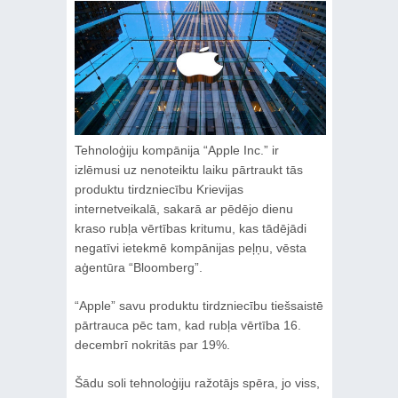
Tehnoloģiju kompānija “Apple Inc.” ir
izlēmusi uz nenoteiktu laiku pārtraukt tās
produktu tirdzniecību Krievijas
internetveikalā, sakarā ar pēdējo dienu
kraso rubļa vērtības kritumu, kas tādējādi
negatīvi ietekmē kompānijas peļņu, vēsta
aģentūra “Bloomberg”.
“Apple” savu produktu tirdzniecību tiešsaistē
pārtrauca pēc tam, kad rubļa vērtība 16.
decembrī nokritās par 19%.
Šādu soli tehnoloģiju ražotājs spēra, jo viss,