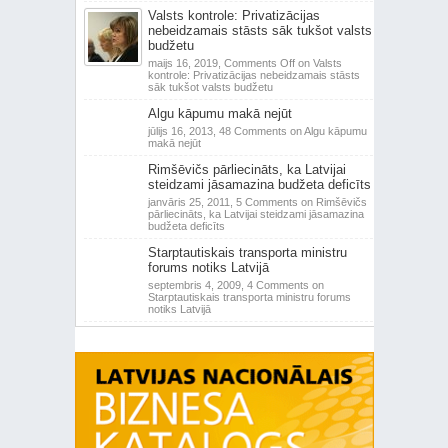
Valsts kontrole: Privatizācijas
nebeidzamais stāsts sāk tukšot valsts
budžetu
maijs 16, 2019,
Comments Off
on Valsts
kontrole: Privatizācijas nebeidzamais stāsts
sāk tukšot valsts budžetu
Algu kāpumu makā nejūt
jūlijs 16, 2013,
48 Comments
on Algu kāpumu
makā nejūt
Rimšēvičs pārliecināts, ka Latvijai
steidzami jāsamazina budžeta deficīts
janvāris 25, 2011,
5 Comments
on Rimšēvičs
pārliecināts, ka Latvijai steidzami jāsamazina
budžeta deficīts
Starptautiskais transporta ministru
forums notiks Latvijā
septembris 4, 2009,
4 Comments
on
Starptautiskais transporta ministru forums
notiks Latvijā