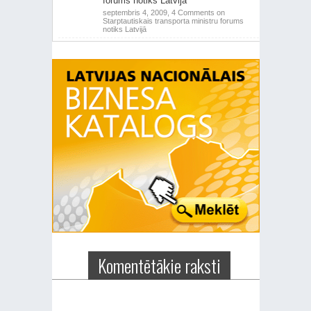
forums notiks Latvijā
septembris 4, 2009,
4 Comments
on
Starptautiskais transporta ministru forums
notiks Latvijā
Komentētākie raksti