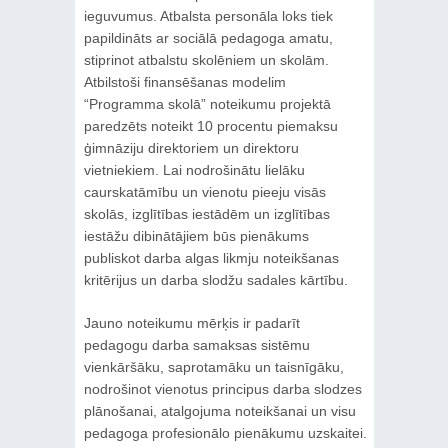
ieguvumus. Atbalsta personāla loks tiek
papildināts ar sociālā pedagoga amatu,
stiprinot atbalstu skolēniem un skolām.
Atbilstoši finansēšanas modelim
“Programma skolā” noteikumu projektā
paredzēts noteikt 10 procentu piemaksu
ģimnāziju direktoriem un direktoru
vietniekiem. Lai nodrošinātu lielāku
caurskatāmību un vienotu pieeju visās
skolās, izglītības iestādēm un izglītības
iestāžu dibinātājiem būs pienākums
publiskot darba algas likmju noteikšanas
kritērijus un darba slodžu sadales kārtību.
Jauno noteikumu mērķis ir padarīt
pedagogu darba samaksas sistēmu
vienkāršāku, saprotamāku un taisnīgāku,
nodrošinot vienotus principus darba slodzes
plānošanai, atalgojuma noteikšanai un visu
pedagoga profesionālo pienākumu uzskaitei.