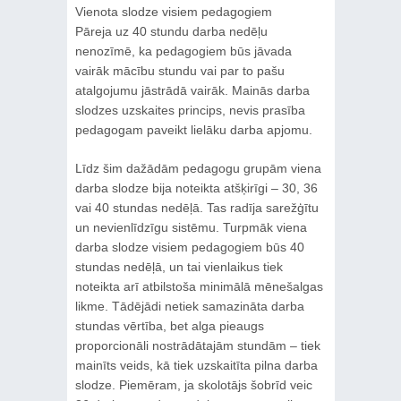
Vienota slodze visiem pedagogiem
Pāreja uz 40 stundu darba nedēļu
nenozīmē, ka pedagogiem būs jāvada
vairāk mācību stundu vai par to pašu
atalgojumu jāstrādā vairāk. Mainās darba
slodzes uzskaites princips, nevis prasība
pedagogam paveikt lielāku darba apjomu.
Līdz šim dažādām pedagogu grupām viena
darba slodze bija noteikta atšķirīgi – 30, 36
vai 40 stundas nedēļā. Tas radīja sarežģītu
un nevienlīdzīgu sistēmu. Turpmāk viena
darba slodze visiem pedagogiem būs 40
stundas nedēļā, un tai vienlaikus tiek
noteikta arī atbilstoša minimālā mēnešalgas
likme. Tādējādi netiek samazināta darba
stundas vērtība, bet alga pieaugs
proporcionāli nostrādātajām stundām – tiek
mainīts veids, kā tiek uzskaitīta pilna darba
slodze. Piemēram, ja skolotājs šobrīd veic