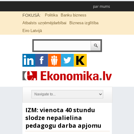
par mums
FOKUSĀ:
Politika
Banku bizness
Atbalsts uzņēmējdarbībai
Biznesa izglītība
Eiro Latvijā
IZM: vienota 40 stundu
slodze nepalielina
pedagogu darba apjomu