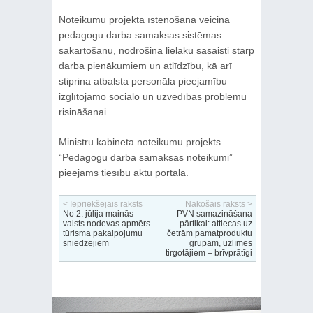
Noteikumu projekta īstenošana veicina
pedagogu darba samaksas sistēmas
sakārtošanu, nodrošina lielāku sasaisti starp
darba pienākumiem un atlīdzību, kā arī
stiprina atbalsta personāla pieejamību
izglītojamo sociālo un uzvedības problēmu
risināšanai.
Ministru kabineta noteikumu projekts
“Pedagogu darba samaksas noteikumi”
pieejams tiesību aktu portālā.
< Iepriekšējais raksts
Nākošais raksts >
No 2. jūlija mainās
PVN samazināšana
valsts nodevas apmērs
pārtikai: attiecas uz
tūrisma pakalpojumu
četrām pamatproduktu
sniedzējiem
grupām, uzlīmes
tirgotājiem – brīvprātīgi