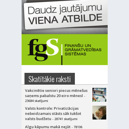
Skatītākie raksti
Vakcinētie seniori piecus mēnešus
saņems pabalstu 20 eiro mēnesī
-
23684 skatījumi
Valsts kontrole: Privatizācijas
nebeidzamais stāsts sāk tukšot
valsts budžetu
- 28741 skatījumi
Algu kāpumu makā nejūt
- 78106