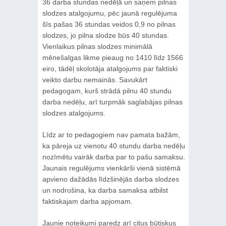
36 darba stundas nedēļā un saņem pilnas
slodzes atalgojumu, pēc jaunā regulējuma
šīs pašas 36 stundas veidos 0,9 no pilnas
slodzes, jo pilna slodze būs 40 stundas.
Vienlaikus pilnas slodzes minimālā
mēnešalgas likme pieaug no 1410 līdz 1566
eiro, tādēļ skolotāja atalgojums par faktiski
veikto darbu nemainās. Savukārt
pedagogam, kurš strādā pilnu 40 stundu
darba nedēļu, arī turpmāk saglabājas pilnas
slodzes atalgojums.
Līdz ar to pedagogiem nav pamata bažām,
ka pāreja uz vienotu 40 stundu darba nedēļu
nozīmētu vairāk darba par to pašu samaksu.
Jaunais regulējums vienkārši vienā sistēmā
apvieno dažādās līdzšinējās darba slodzes
un nodrošina, ka darba samaksa atbilst
faktiskajam darba apjomam.
Jaunie noteikumi paredz arī citus būtiskus