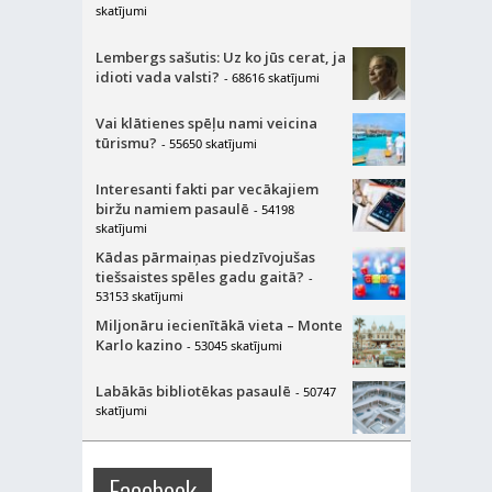
skatījumi
Lembergs sašutis: Uz ko jūs cerat, ja
idioti vada valsti?
- 68616 skatījumi
Vai klātienes spēļu nami veicina
tūrismu?
- 55650 skatījumi
Interesanti fakti par vecākajiem
biržu namiem pasaulē
- 54198
skatījumi
Kādas pārmaiņas piedzīvojušas
tiešsaistes spēles gadu gaitā?
-
53153 skatījumi
Miljonāru iecienītākā vieta – Monte
Karlo kazino
- 53045 skatījumi
Labākās bibliotēkas pasaulē
- 50747
skatījumi
Facebook