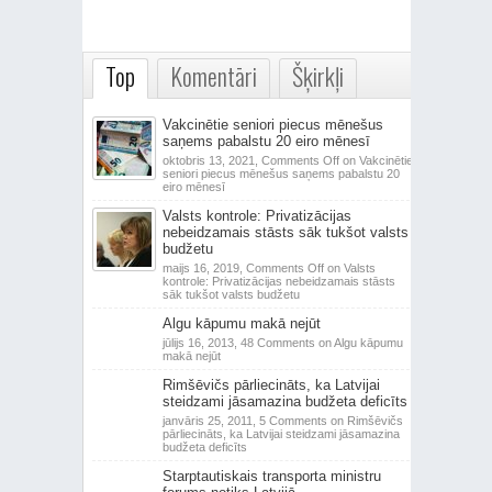
Top
Komentāri
Šķirkļi
Vakcinētie seniori piecus mēnešus
saņems pabalstu 20 eiro mēnesī
oktobris 13, 2021,
Comments Off
on Vakcinētie
seniori piecus mēnešus saņems pabalstu 20
eiro mēnesī
Valsts kontrole: Privatizācijas
nebeidzamais stāsts sāk tukšot valsts
budžetu
maijs 16, 2019,
Comments Off
on Valsts
kontrole: Privatizācijas nebeidzamais stāsts
sāk tukšot valsts budžetu
Algu kāpumu makā nejūt
jūlijs 16, 2013,
48 Comments
on Algu kāpumu
makā nejūt
Rimšēvičs pārliecināts, ka Latvijai
steidzami jāsamazina budžeta deficīts
janvāris 25, 2011,
5 Comments
on Rimšēvičs
pārliecināts, ka Latvijai steidzami jāsamazina
budžeta deficīts
Starptautiskais transporta ministru