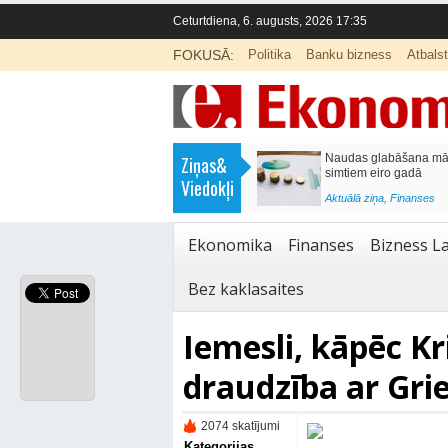
Ceturtdiena, 6. augusts, 2026 17:35
FOKUSĀ:
Politika
Banku bizness
Atbals
>
Septiņos mēnešos Vivi vilcienos
Naudas glabāšana māj
Ziņas&
pārvadāti 12 miljoni pasažieru; jūlijā
simtiem eiro gadā
Viedokļi
97,4 % reisu izpildīti laikā
<
Aktuālā ziņa
,
Finanses
Aktuālā ziņa
,
Bizness Latvijā
,
Tirdzniecība
Ekonomika
Finanses
Bizness La
Bez kaklasaites
Iemesli, kāpēc Kri
draudzība ar Gri
2074 skatījumi
Kategorijas