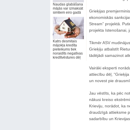
Naudas glabāšana
mājās var izmaksāt
Grieķijas premjerministr
simtiem eiro gadā
ekonomiskās sankcijas,
Stream” projektā. Putin
projekta īstenošanai, 
Katrs desmitais
Tikmēr ASV mudinājusi 
mājokļa kredīta
Grieķiju atbalstīt Rie
pieteikums tiek
noraidīts negatīvas
tādējādi samazinot at
kredītvēstures dēļ
Vairāki eksperti norā
attiecību dēļ, “Grieķi
un novest pie drausmīg
Jau vēstīts, ka pēc n
nākusi kreiso ekstrēmi
Krieviju, norādot, ka 
draudzīgā attieksme pr
sadarbību un Krievijas