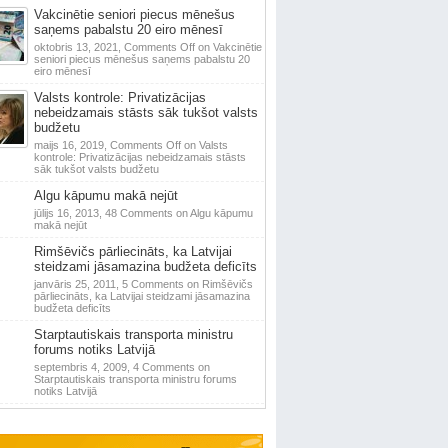
Vakcinētie seniori piecus mēnešus
saņems pabalstu 20 eiro mēnesī
oktobris 13, 2021,
Comments Off
on Vakcinētie
seniori piecus mēnešus saņems pabalstu 20
eiro mēnesī
Valsts kontrole: Privatizācijas
nebeidzamais stāsts sāk tukšot valsts
budžetu
maijs 16, 2019,
Comments Off
on Valsts
kontrole: Privatizācijas nebeidzamais stāsts
sāk tukšot valsts budžetu
Algu kāpumu makā nejūt
jūlijs 16, 2013,
48 Comments
on Algu kāpumu
makā nejūt
Rimšēvičs pārliecināts, ka Latvijai
steidzami jāsamazina budžeta deficīts
janvāris 25, 2011,
5 Comments
on Rimšēvičs
pārliecināts, ka Latvijai steidzami jāsamazina
budžeta deficīts
Starptautiskais transporta ministru
forums notiks Latvijā
septembris 4, 2009,
4 Comments
on
Starptautiskais transporta ministru forums
notiks Latvijā