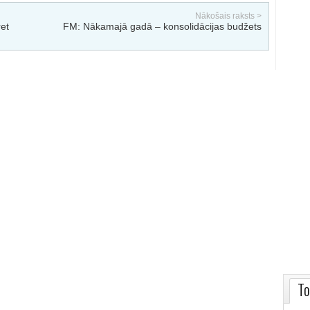
Nākošais raksts >
ret
FM: Nākamajā gadā – konsolidācijas budžets
To