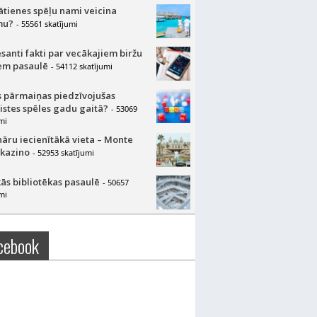
lātienes spēļu nami veicina
mu?
- 55561 skatījumi
esanti fakti par vecākajiem biržu
m pasaulē
- 54112 skatījumi
 pārmaiņas piedzīvojušas
aistes spēles gadu gaitā?
- 53069
mi
nāru iecienītākā vieta – Monte
 kazino
- 52953 skatījumi
ās bibliotēkas pasaulē
- 50657
mi
cebook