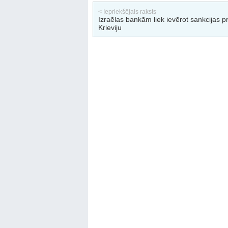
< Iepriekšējais raksts
Izraēlas bankām liek ievērot sankcijas p
Krieviju