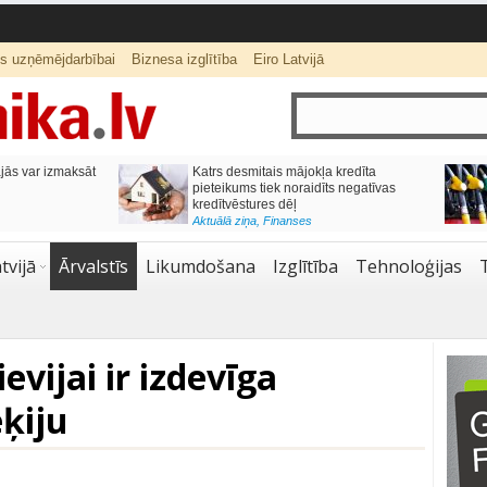
ts uzņēmējdarbībai
Biznesa izglītība
Eiro Latvijā
ās var izmaksāt
Katrs desmitais mājokļa kredīta
pieteikums tiek noraidīts negatīvas
kredītvēstures dēļ
Aktuālā ziņa
,
Finanses
tvijā
Ārvalstīs
Likumdošana
Izglītība
Tehnoloģijas
evijai ir izdevīga
eķiju