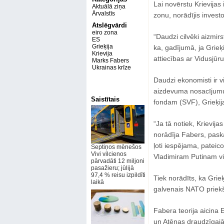
Lai novērstu Krievijas
Aktuālā ziņa
Ārvalstīs
zonu, norādījis invest
Atslēgvārdi
eiro zona
“Daudzi cilvēki aizmirs
ES
Grieķija
ka, gadījumā, ja Grieķi
Krievija
attiecības ar Vidusjūru
Marks Fabers
Ukrainas krīze
Daudzi ekonomisti ir vi
aizdevuma nosacījumu
Saistītais
fondam (SVF), Grieķija
“Ja tā notiek, Krievija
norādīja Fabers, paska
ļoti iespējama, pateico
Septiņos mēnešos
Vivi vilcienos
Vladimiram Putinam vi
pārvadāti 12 miljoni
pasažieru; jūlijā
97,4 % reisu izpildīti
Tiek norādīts, ka Grieķ
laikā
galvenais NATO priek
Fabera teorija aicina
un Atēnas draudzīgajā