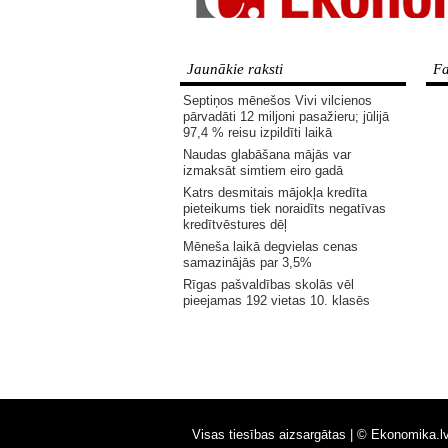
Jaunākie raksti
Fa
Septiņos mēnešos Vivi vilcienos
pārvadāti 12 miljoni pasažieru; jūlijā
97,4 % reisu izpildīti laikā
Naudas glabāšana mājās var
izmaksāt simtiem eiro gadā
Katrs desmitais mājokļa kredīta
pieteikums tiek noraidīts negatīvas
kredītvēstures dēļ
Mēneša laikā degvielas cenas
samazinājās par 3,5%
Rīgas pašvaldības skolās vēl
pieejamas 192 vietas 10. klasēs
Visas tiesības aizsargātas |
© Ekonomika.l