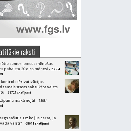
atītākie raksti
nētie seniori piecus mēnešus
s pabalstu 20 eiro mēnesī
- 23664
mi
 kontrole: Privatizācijas
dzamais stāsts sāk tukšot valsts
tu
- 28721 skatījumi
kāpumu makā nejūt
- 78084
mi
gs sašutis: Uz ko jūs cerat, ja
 vada valsti?
- 68611 skatījumi