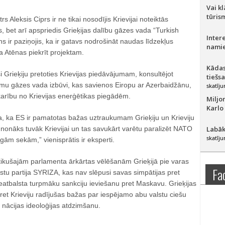
Vai k
tūris
s Aleksis Ciprs ir ne tikai nosodījis Krievijai noteiktās
 bet arī apspriedis Grieķijas dalību gāzes vada “Turkish
Inter
s ir paziņojis, ka ir gatavs nodrošināt naudas līdzekļus
namie
ja Atēnas piekrīt projektam.
Kādas
Grieķiju pretoties Krievijas piedāvājumam, konsultējot
tiešs
tumu gāzes vada izbūvi, kas savienos Eiropu ar Azerbaidžānu,
skatīju
karību no Krievijas enerģētikas piegādēm.
Miljo
Karlo
da, ka ES ir pamatotas bažas uztraukumam Grieķiju un Krieviju
ja nonāks tuvāk Krievijai un tas savukārt varētu paralizēt NATO
Labāk
skatīju
ām sekām,” vienisprātis ir eksperti.
otikušajām parlamenta ārkārtas vēlēšanām Grieķijā pie varas
Fa
stu partija SYRIZA, kas nav slēpusi savas simpātijas pret
neatbalsta turpmāku sankciju ieviešanu pret Maskavu. Grieķijas
et Krieviju radījušas bažas par iespējamo abu valstu ciešu
 nācijas ideoloģijas atdzimšanu.