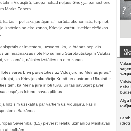
 ietekmi Vidusjūrā, Eiropa nekad neļaus Grieķijai pamest eiro
ors Marks Fabers.
t, ka tas ir politisks jautājums,” norāda ekonomists, turpinot,
ja izstāsies no eiro zonas, Krievija varētu izveidot ciešākas
.
enisprātis ar investoru, uzsverot, ka, ja Atēnas nepildīs
Sk
s un neatmaksās noteikto summu Starptautiskajam Valūtas
i, visticamāk, nāksies izstāties no eiro zonas.
Vakci
saņem
s flotes varēs brīvi pārvietoties uz Vidusjūru no Melnās jūras,”
skatīju
idrojot, ka Krievijas okupācija Krimā un austrumu Ukrainā ir
Valsts
ties tam, ka Melnā jūra ir ļoti tuvu, un tas savukārt paver
nebei
sas iespējas īstenot savus plānus.
budže
Algu 
ija līdz šim uzskatīta par vārtiem uz Vidusjūru, kas ir
skatīju
špostenis Balkānos.
Lember
idioti
 Eiropas Savienībai (ES) pievērst lielāku uzmanību Maskavas
m attiecībām.