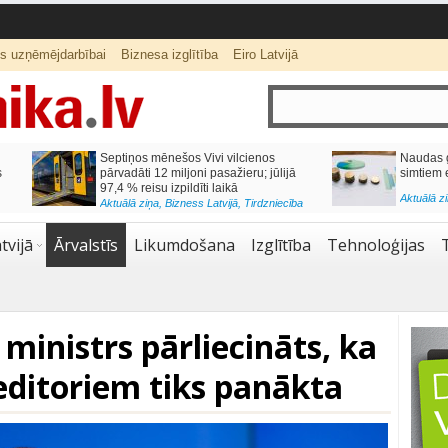
ts uzņēmējdarbībai
Biznesa izglītība
Eiro Latvijā
ās var izmaksāt
Katrs desmitais mājokļa kredīta
pieteikums tiek noraidīts negatīvas
kredītvēstures dēļ
Aktuālā ziņa
,
Finanses
tvijā
Ārvalstīs
Likumdošana
Izglītība
Tehnoloģijas
 ministrs pārliecināts, ka
editoriem tiks panākta