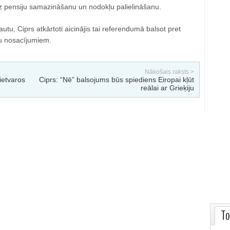
z pensiju samazināšanu un nodokļu palielināšanu.
autu, Ciprs atkārtoti aicinājis tai referendumā balsot pret
ju nosacījumiem.
Nākošais raksts >
ietvaros
Ciprs: “Nē” balsojums būs spiediens Eiropai kļūt
reālai ar Grieķiju
To