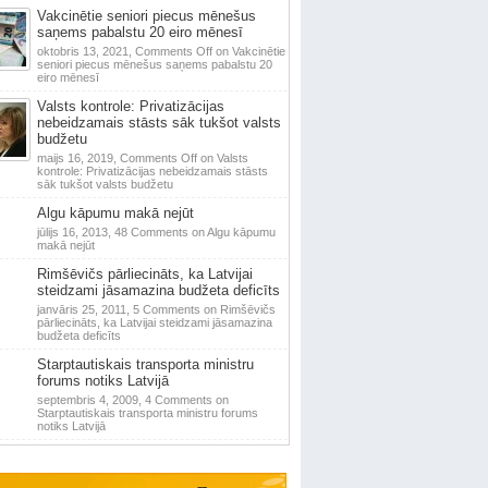
Vakcinētie seniori piecus mēnešus
saņems pabalstu 20 eiro mēnesī
oktobris 13, 2021,
Comments Off
on Vakcinētie
seniori piecus mēnešus saņems pabalstu 20
eiro mēnesī
Valsts kontrole: Privatizācijas
nebeidzamais stāsts sāk tukšot valsts
budžetu
maijs 16, 2019,
Comments Off
on Valsts
kontrole: Privatizācijas nebeidzamais stāsts
sāk tukšot valsts budžetu
Algu kāpumu makā nejūt
jūlijs 16, 2013,
48 Comments
on Algu kāpumu
makā nejūt
Rimšēvičs pārliecināts, ka Latvijai
steidzami jāsamazina budžeta deficīts
janvāris 25, 2011,
5 Comments
on Rimšēvičs
pārliecināts, ka Latvijai steidzami jāsamazina
budžeta deficīts
Starptautiskais transporta ministru
forums notiks Latvijā
septembris 4, 2009,
4 Comments
on
Starptautiskais transporta ministru forums
notiks Latvijā