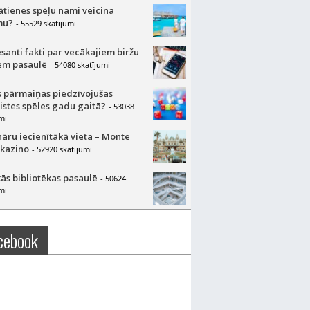
lātienes spēļu nami veicina
mu?
- 55529 skatījumi
esanti fakti par vecākajiem biržu
m pasaulē
- 54080 skatījumi
 pārmaiņas piedzīvojušas
aistes spēles gadu gaitā?
- 53038
mi
nāru iecienītākā vieta – Monte
 kazino
- 52920 skatījumi
ās bibliotēkas pasaulē
- 50624
mi
cebook