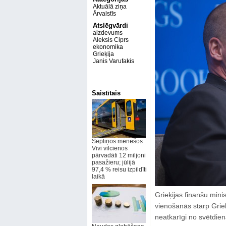
Aktuālā ziņa
Ārvalstīs
Atslēgvārdi
aizdevums
Aleksis Ciprs
ekonomika
Grieķija
Janis Varufakis
Saistītais
Septiņos mēnešos
Vivi vilcienos
pārvadāti 12 miljoni
pasažieru; jūlijā
97,4 % reisu izpildīti
laikā
Grieķijas finanšu minis
vienošanās starp Grieķ
neatkarīgi no svētdi