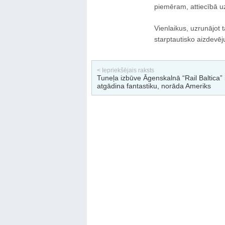
piemēram, attiecībā u
Vienlaikus, uzrunājot t
starptautisko aizdevē
< Iepriekšējais raksts
Tuneļa izbūve Āgenskalnā “Rail Baltica” 
atgādina fantastiku, norāda Ameriks