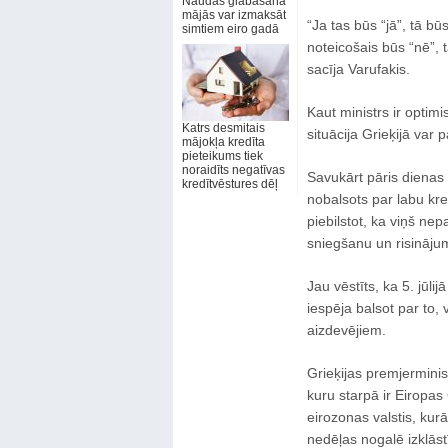
Naudas glabāšana
mājās var izmaksāt
“Ja tas būs “jā”, tā b
simtiem eiro gadā
noteicošais būs “nē”, t
sacīja Varufakis.
Kaut ministrs ir optimi
Katrs desmitais
situācija Grieķijā var 
mājokļa kredīta
pieteikums tiek
noraidīts negatīvas
Savukārt pāris dienas i
kredītvēstures dēļ
nobalsots par labu kr
piebilstot, ka viņš ne
sniegšanu un risināju
Jau vēstīts, ka 5. jūli
iespēja balsot par to,
aizdevējiem.
Grieķijas premjerminist
kuru starpā ir Eiropas
eirozonas valstis, kur
nedēļas nogalē izklāstī