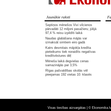
Jaunākie raksti
Fa
Septiņos mēnešos Vivi vilcienos
pārvadāti 12 miljoni pasažieru; jūlijā
97,4 % reisu izpildīti laikā
Naudas glabāšana mājās var
izmaksāt simtiem eiro gadā
Katrs desmitais mājokļa kredīta
pieteikums tiek noraidīts negatīvas
kredītvēstures dēļ
Mēneša laikā degvielas cenas
samazinājās par 3,5%
Rīgas pašvaldības skolās vēl
pieejamas 192 vietas 10. klasēs
Visas tiesības aizsargātas |
© Ekonomika.l