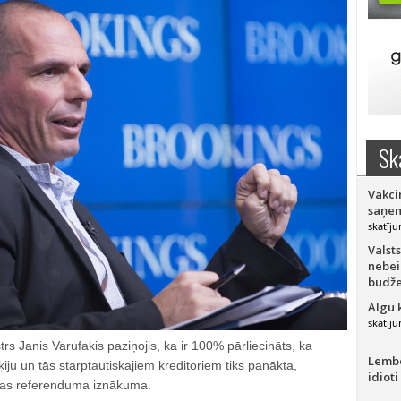
Sk
Vakci
saņem
skatīju
Valsts
nebei
budže
Algu 
skatīju
trs Janis Varufakis paziņojis, ka ir 100% pārliecināts, ka
Lember
iju un tās starptautiskajiem kreditoriem tiks panākta,
idioti
enas referenduma iznākuma.