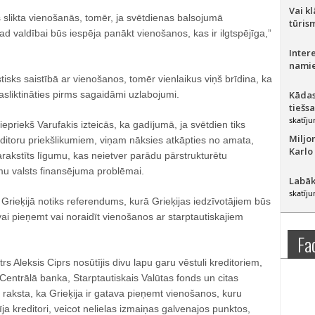
Vai k
ūs slikta vienošanās, tomēr, ja svētdienas balsojumā
tūris
ad valdībai būs iespēja panākt vienošanos, kas ir ilgtspējīga,”
Inter
namie
stisks saistībā ar vienošanos, tomēr vienlaikus viņš brīdina, ka
pasliktināties pirms sagaidāmi uzlabojumi.
Kādas
tiešs
skatīju
epriekš Varufakis izteicās, ka gadījumā, ja svētdien tiks
Miljo
editoru priekšlikumiem, viņam nāksies atkāpties no amata,
Karlo
parakstīts līgumu, kas neietver parādu pārstrukturētu
mu valsts finansējuma problēmai.
Labāk
skatīju
jā Grieķijā notiks referendums, kurā Grieķijas iedzīvotājiem būs
 vai pieņemt vai noraidīt vienošanos ar starptautiskajiem
Fa
rs Aleksis Ciprs nosūtījis divu lapu garu vēstuli kreditoriem,
 Centrālā banka, Starptautiskais Valūtas fonds un citas
ā raksta, ka Grieķija ir gatava pieņemt vienošanos, kuru
ja kreditori, veicot nelielas izmaiņas galvenajos punktos,