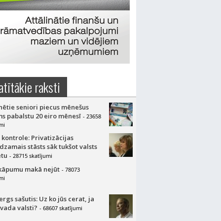
atītākie raksti
nētie seniori piecus mēnešus
s pabalstu 20 eiro mēnesī
- 23658
mi
 kontrole: Privatizācijas
dzamais stāsts sāk tukšot valsts
tu
- 28715 skatījumi
kāpumu makā nejūt
- 78073
mi
gs sašutis: Uz ko jūs cerat, ja
 vada valsti?
- 68607 skatījumi