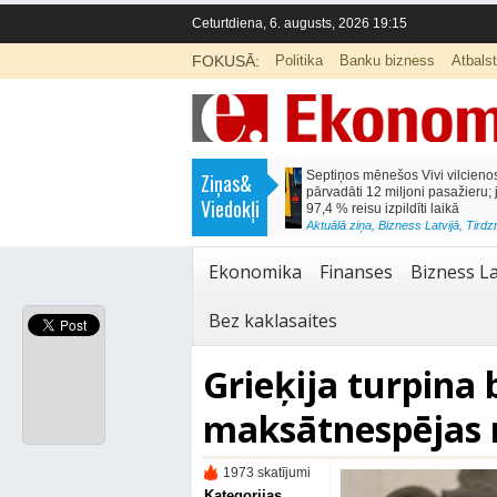
Ceturtdiena, 6. augusts, 2026 19:15
FOKUSĀ:
Politika
Banku bizness
Atbals
>
Septiņos mēnešos Vivi vilcienos
Naudas glabāšana māj
Ziņas&
pārvadāti 12 miljoni pasažieru; jūlijā
simtiem eiro gadā
Viedokļi
97,4 % reisu izpildīti laikā
<
Aktuālā ziņa
,
Finanses
Aktuālā ziņa
,
Bizness Latvijā
,
Tirdzniecība
Ekonomika
Finanses
Bizness La
Bez kaklasaites
Grieķija turpina 
maksātnespējas 
1973 skatījumi
Kategorijas