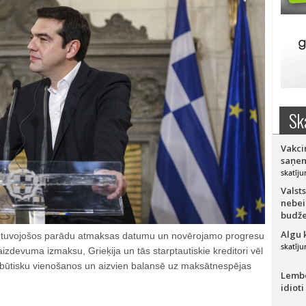
Sk
Vakci
saņem
skatīju
Valsts
nebei
budže
Algu 
ji tuvojošos parādu atmaksas datumu un novērojamo progresu
skatīju
izdevuma izmaksu, Grieķija un tās starptautiskie kreditori vēl
 būtisku vienošanos un aizvien balansē uz maksātnespējas
Lember
idioti