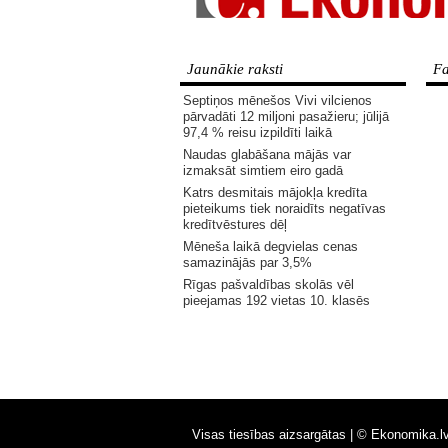
Jaunākie raksti
Fa
Septiņos mēnešos Vivi vilcienos
pārvadāti 12 miljoni pasažieru; jūlijā
97,4 % reisu izpildīti laikā
Naudas glabāšana mājās var
izmaksāt simtiem eiro gadā
Katrs desmitais mājokļa kredīta
pieteikums tiek noraidīts negatīvas
kredītvēstures dēļ
Mēneša laikā degvielas cenas
samazinājās par 3,5%
Rīgas pašvaldības skolās vēl
pieejamas 192 vietas 10. klasēs
Visas tiesības aizsargātas |
© Ekonomika.l