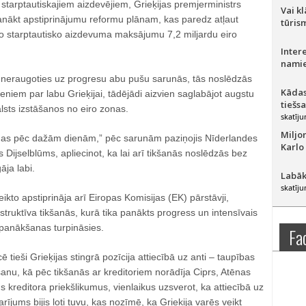
r starptautiskajiem aizdevējiem, Grieķijas premjerministrs
Vai k
anākt apstiprinājumu reformu plānam, kas paredz atļaut
tūris
 starptautisko aizdevuma maksājumu 7,2 miljardu eiro
Inter
namie
neraugoties uz progresu abu pušu sarunās, tās noslēdzās
Kādas
eniem par labu Grieķijai, tādējādi aizvien saglabājot augstu
tiešs
lsts izstāšanos no eiro zonas.
skatīju
Miljo
nas pēc dažām dienām,” pēc sarunām paziņojis Nīderlandes
Karlo
 Dijselblūms, apliecinot, ka lai arī tikšanās noslēdzās bez
ja labi.
Labāk
skatīju
ikto apstiprināja arī Eiropas Komisijas (EK) pārstāvji,
nstruktīva tikšanās, kurā tika panākts progress un intensīvais
panākšanas turpināsies.
Fa
 tieši Grieķijas stingrā pozīcija attiecībā uz anti – taupības
u, kā pēc tikšanās ar kreditoriem norādīja Ciprs, Atēnas
 kreditora priekšlikumus, vienlaikus uzsverot, ka attiecībā uz
ījums bijis ļoti tuvu, kas nozīmē, ka Grieķija varēs veikt