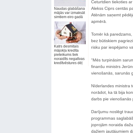
Ceturtdien tiekoties a
Alekss Ciprs centās p
Naudas glabāšana
mājās var izmaksāt
Atēnām saņemt pēdējo
simtiem eiro gadā
apmērā.
Tomēr kā paredzams, 
bez būtiskiem pagriezi
Katrs desmitais
risku par iespējamo va
mājokļa kredīta
pieteikums tiek
noraidīts negatīvas
“Mēs turpināsim saru
kredītvēstures dēļ
finanšu ministrs Jerūns
vienošanās, sarunās gā
Nīderlandes ministra te
norādot, ka tā bija ko
darbs pie vienošanās 
Darījumu noslēgt traucē
programmas saglabāšan
joprojām noraida dažus
dažiem jautājumiem dar