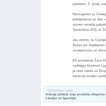
piektdien, 5. jūnijā,
Neraugoties uz Grieķi
piekāpšanos un diez vai
aizvien noraida paba
Savienības (ES) un SV
Jau vēstīts, ka 5.jūni
Bažas par iespējamo m
amatpersonu un starpt
EK prezidents Žans Klo
vadītājas Kristīnes L
ja citas valstis un Eir
bankrota tuvāko nedēļ
< Iepriekšējais raksts
Krievija aizliedz zivju produktu eksportu
Latvijas un Igaunijas