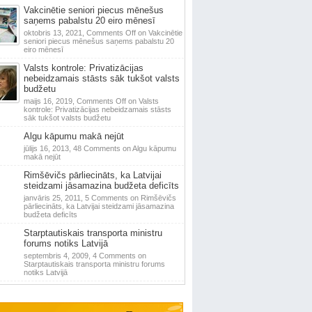
Vakcinētie seniori piecus mēnešus
saņems pabalstu 20 eiro mēnesī
oktobris 13, 2021,
Comments Off
on Vakcinētie
seniori piecus mēnešus saņems pabalstu 20
eiro mēnesī
Valsts kontrole: Privatizācijas
nebeidzamais stāsts sāk tukšot valsts
budžetu
maijs 16, 2019,
Comments Off
on Valsts
kontrole: Privatizācijas nebeidzamais stāsts
sāk tukšot valsts budžetu
Algu kāpumu makā nejūt
jūlijs 16, 2013,
48 Comments
on Algu kāpumu
makā nejūt
Rimšēvičs pārliecināts, ka Latvijai
steidzami jāsamazina budžeta deficīts
janvāris 25, 2011,
5 Comments
on Rimšēvičs
pārliecināts, ka Latvijai steidzami jāsamazina
budžeta deficīts
Starptautiskais transporta ministru
forums notiks Latvijā
septembris 4, 2009,
4 Comments
on
Starptautiskais transporta ministru forums
notiks Latvijā