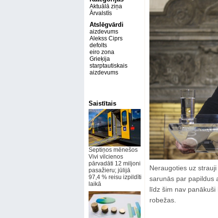
Aktuālā ziņa
Ārvalstīs
Atslēgvārdi
aizdevums
Alekss Ciprs
defolts
eiro zona
Grieķija
starptautiskais
aizdevums
Saistītais
Septiņos mēnešos
Vivi vilcienos
pārvadāti 12 miljoni
Neraugoties uz strau
pasažieru; jūlijā
97,4 % reisu izpildīti
sarunās par papildus a
laikā
līdz šim nav panākuši
robežas.