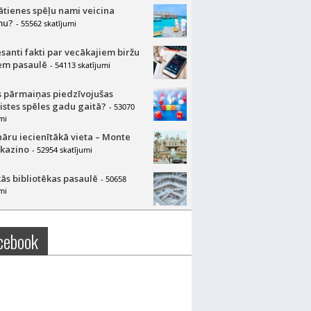
lātienes spēļu nami veicina
mu?
- 55562 skatījumi
esanti fakti par vecākajiem biržu
m pasaulē
- 54113 skatījumi
 pārmaiņas piedzīvojušas
aistes spēles gadu gaitā?
- 53070
mi
nāru iecienītākā vieta – Monte
 kazino
- 52954 skatījumi
ās bibliotēkas pasaulē
- 50658
mi
cebook