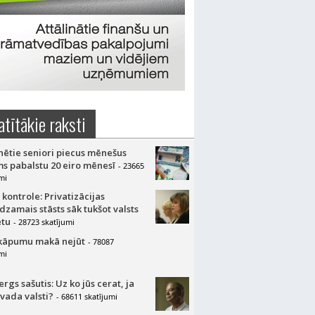
atītākie raksti
nētie seniori piecus mēnešus
s pabalstu 20 eiro mēnesī
- 23665
mi
 kontrole: Privatizācijas
dzamais stāsts sāk tukšot valsts
tu
- 28723 skatījumi
kāpumu makā nejūt
- 78087
mi
gs sašutis: Uz ko jūs cerat, ja
 vada valsti?
- 68611 skatījumi