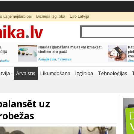
ts uzņēmējdarbībai
Biznesa izglītība
Eiro Latvijā
ās var izmaksāt
Katrs desmitais mājokļa kredīta
pieteikums tiek noraidīts negatīvas
kredītvēstures dēļ
Aktuālā ziņa
,
Finanses
tvijā
Ārvalstīs
Likumdošana
Izglītība
Tehnoloģijas
balansēt uz
robežas