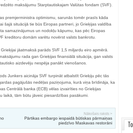
 paredzēto maksājumu Starptautiskajam Valūtas fondam (SVF).
jas premjerministra optimismu, sarunās tomēr prasīs kāda
 šajā situācijā tie būs Eiropas partneri, jo Grieķijas valdība
lsta samazinājumus un nodokļu kāpumu, kas pēc Eiropas
F kreditoru domām varētu novērst valsts bankrotu.
jā Grieķijai jāatmaksā parāds SVF 1,5 miljardu eiro apmērā.
aksājumu rada gan Grieķijas finansiālā situācija, gan valsts
autisko aizdevēju nespēja panākt vienošanos.
ds Junkers aicināja SVF turpināt atbalstīt Grieķiju pēc tās
agardas pagājušās nedēļas paziņojuma, kurā viņa brīdināja, ka
opas Centrālā banka (ECB) vēlas izvairīties no Grieķijas
u laikā, tām būtu jāveic piesardzības pasākumi.
Nākošais raksts >
 no
Pārtikas embargo iespaidā būtiskas pārmaiņas
To
piedzīvo Maskavas restorāni