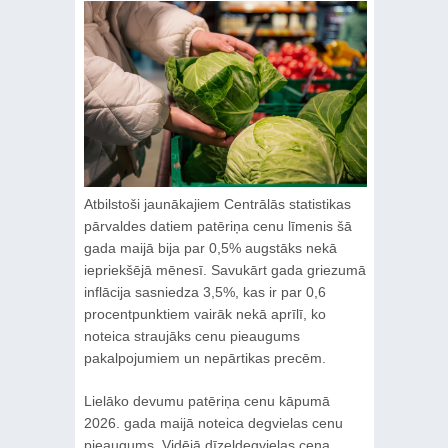
Atbilstoši jaunākajiem Centrālās statistikas
pārvaldes datiem patēriņa cenu līmenis šā
gada maijā bija par 0,5% augstāks nekā
iepriekšējā mēnesī. Savukārt gada griezumā
inflācija sasniedza 3,5%, kas ir par 0,6
procentpunktiem vairāk nekā aprīlī, ko
noteica straujāks cenu pieaugums
pakalpojumiem un nepārtikas precēm.
Lielāko devumu patēriņa cenu kāpumā
2026. gada maijā noteica degvielas cenu
pieaugums. Vidējā dīzeļdegvielas cena