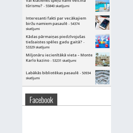
Vai klātienes spēļu nami veicina
tūrismu?
- 55840 skatījumi
Interesanti fakti par vecākajiem
biržu namiem pasaulē
- 54374
skatījumi
Kādas pārmaiņas piedzīvojušas
tiešsaistes spēles gadu gaitā?
-
53329 skatījumi
Miljonāru iecienītākā vieta – Monte
Karlo kazino
- 53231 skatījumi
Labākās bibliotēkas pasaulē
- 50934
skatījumi
Facebook