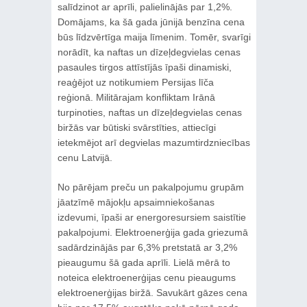
salīdzinot ar aprīli, palielinājās par 1,2%.
Domājams, ka šā gada jūnijā benzīna cena
būs līdzvērtīga maija līmenim. Tomēr, svarīgi
norādīt, ka naftas un dīzeļdegvielas cenas
pasaules tirgos attīstījās īpaši dinamiski,
reaģējot uz notikumiem Persijas līča
reģionā. Militārajam konfliktam Irānā
turpinoties, naftas un dīzeļdegvielas cenas
biržās var būtiski svārstīties, attiecīgi
ietekmējot arī degvielas mazumtirdzniecības
cenu Latvijā.
No pārējam preču un pakalpojumu grupām
jāatzīmē mājokļu apsaimniekošanas
izdevumi, īpaši ar energoresursiem saistītie
pakalpojumi. Elektroenerģija gada griezumā
sadārdzinājās par 6,3% pretstatā ar 3,2%
pieaugumu šā gada aprīli. Lielā mērā to
noteica elektroenerģijas cenu pieaugums
elektroenerģijas biržā. Savukārt gāzes cena