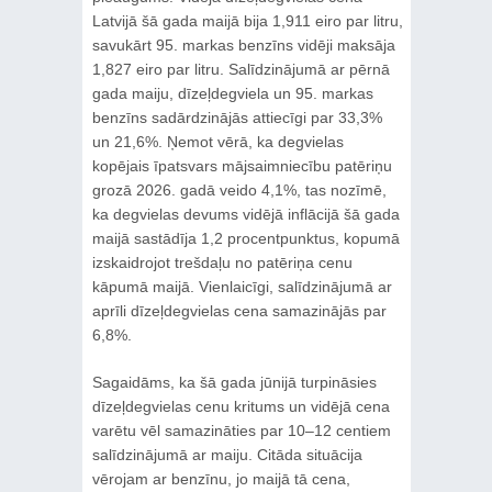
Latvijā šā gada maijā bija 1,911 eiro par litru,
savukārt 95. markas benzīns vidēji maksāja
1,827 eiro par litru. Salīdzinājumā ar pērnā
gada maiju, dīzeļdegviela un 95. markas
benzīns sadārdzinājās attiecīgi par 33,3%
un 21,6%. Ņemot vērā, ka degvielas
kopējais īpatsvars mājsaimniecību patēriņu
grozā 2026. gadā veido 4,1%, tas nozīmē,
ka degvielas devums vidējā inflācijā šā gada
maijā sastādīja 1,2 procentpunktus, kopumā
izskaidrojot trešdaļu no patēriņa cenu
kāpumā maijā. Vienlaicīgi, salīdzinājumā ar
aprīli dīzeļdegvielas cena samazinājās par
6,8%.
Sagaidāms, ka šā gada jūnijā turpināsies
dīzeļdegvielas cenu kritums un vidējā cena
varētu vēl samazināties par 10–12 centiem
salīdzinājumā ar maiju. Citāda situācija
vērojam ar benzīnu, jo maijā tā cena,