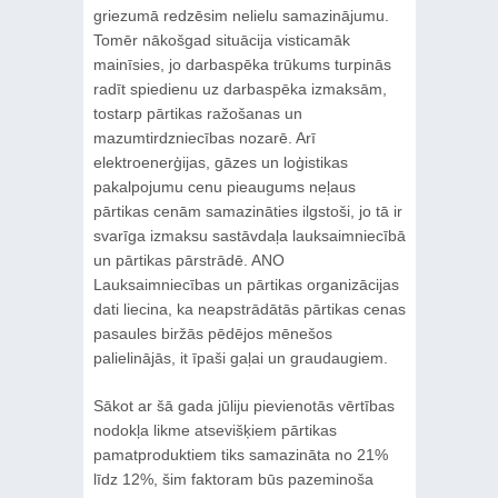
griezumā redzēsim nelielu samazinājumu.
Tomēr nākošgad situācija visticamāk
mainīsies, jo darbaspēka trūkums turpinās
radīt spiedienu uz darbaspēka izmaksām,
tostarp pārtikas ražošanas un
mazumtirdzniecības nozarē. Arī
elektroenerģijas, gāzes un loģistikas
pakalpojumu cenu pieaugums neļaus
pārtikas cenām samazināties ilgstoši, jo tā ir
svarīga izmaksu sastāvdaļa lauksaimniecībā
un pārtikas pārstrādē. ANO
Lauksaimniecības un pārtikas organizācijas
dati liecina, ka neapstrādātās pārtikas cenas
pasaules biržās pēdējos mēnešos
palielinājās, it īpaši gaļai un graudaugiem.
Sākot ar šā gada jūliju pievienotās vērtības
nodokļa likme atsevišķiem pārtikas
pamatproduktiem tiks samazināta no 21%
līdz 12%, šim faktoram būs pazeminoša