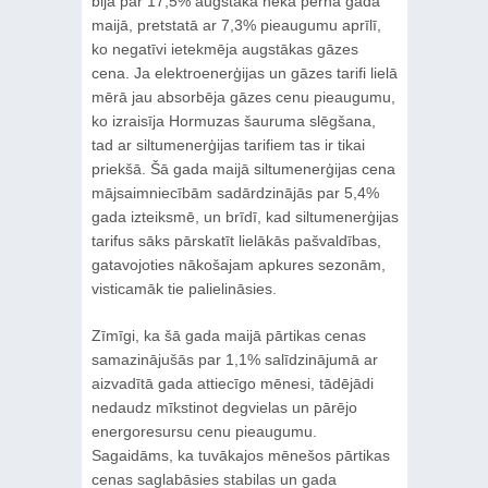
bija par 17,5% augstāka nekā pērnā gada
maijā, pretstatā ar 7,3% pieaugumu aprīlī,
ko negatīvi ietekmēja augstākas gāzes
cena. Ja elektroenerģijas un gāzes tarifi lielā
mērā jau absorbēja gāzes cenu pieaugumu,
ko izraisīja Hormuzas šauruma slēgšana,
tad ar siltumenerģijas tarifiem tas ir tikai
priekšā. Šā gada maijā siltumenerģijas cena
mājsaimniecībām sadārdzinājās par 5,4%
gada izteiksmē, un brīdī, kad siltumenerģijas
tarifus sāks pārskatīt lielākās pašvaldības,
gatavojoties nākošajam apkures sezonām,
visticamāk tie palielināsies.
Zīmīgi, ka šā gada maijā pārtikas cenas
samazinājušās par 1,1% salīdzinājumā ar
aizvadītā gada attiecīgo mēnesi, tādējādi
nedaudz mīkstinot degvielas un pārējo
energoresursu cenu pieaugumu.
Sagaidāms, ka tuvākajos mēnešos pārtikas
cenas saglabāsies stabilas un gada