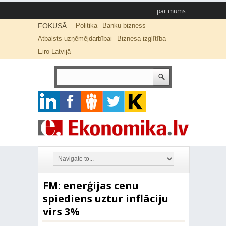
par mums
FOKUSĀ:
Politika
Banku bizness
Atbalsts uzņēmējdarbībai
Biznesa izglītība
Eiro Latvijā
FM: enerģijas cenu
spiediens uztur inflāciju
virs 3%