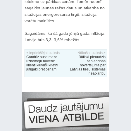
ietekme uz pārtikas cenām. Tomēr rudenī,
sagaidot jaunās ražas datus un atkarībā no
situācijas energoresursu tirgū, situācija
varētu mainīties.
Sagaidāms, ka šā gada jūnijā gada inflācija
Latvija būs 3,3–3,6% robežās.
< Iepriekšējais raksts
Nākošais raksts >
Gandrīz puse mazo
Būtiski pieaudzis
uzņēmēju novēro:
sabiedrības
klienti kļuvuši krietni
novērtējums par
jutīgāki pret cenām
Latvijas tiesu sistēmas
neatkarību