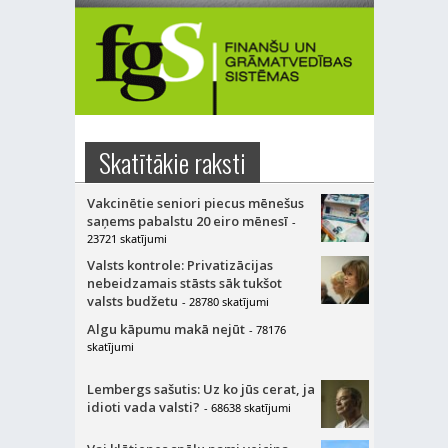
Skatītākie raksti
Vakcinētie seniori piecus mēnešus
saņems pabalstu 20 eiro mēnesī
-
23721 skatījumi
Valsts kontrole: Privatizācijas
nebeidzamais stāsts sāk tukšot
valsts budžetu
- 28780 skatījumi
Algu kāpumu makā nejūt
- 78176
skatījumi
Lembergs sašutis: Uz ko jūs cerat, ja
idioti vada valsti?
- 68638 skatījumi