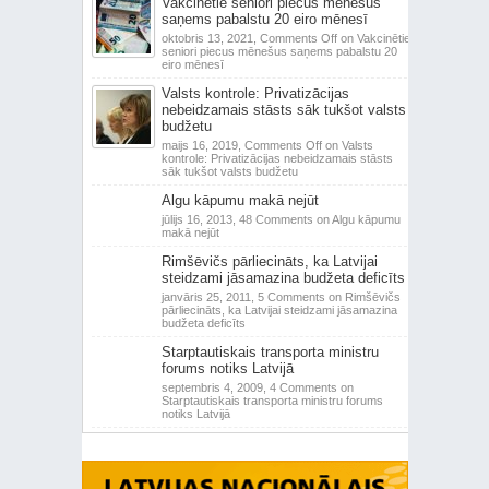
Vakcinētie seniori piecus mēnešus
saņems pabalstu 20 eiro mēnesī
oktobris 13, 2021,
Comments Off
on Vakcinētie
seniori piecus mēnešus saņems pabalstu 20
eiro mēnesī
Valsts kontrole: Privatizācijas
nebeidzamais stāsts sāk tukšot valsts
budžetu
maijs 16, 2019,
Comments Off
on Valsts
kontrole: Privatizācijas nebeidzamais stāsts
sāk tukšot valsts budžetu
Algu kāpumu makā nejūt
jūlijs 16, 2013,
48 Comments
on Algu kāpumu
makā nejūt
Rimšēvičs pārliecināts, ka Latvijai
steidzami jāsamazina budžeta deficīts
janvāris 25, 2011,
5 Comments
on Rimšēvičs
pārliecināts, ka Latvijai steidzami jāsamazina
budžeta deficīts
Starptautiskais transporta ministru
forums notiks Latvijā
septembris 4, 2009,
4 Comments
on
Starptautiskais transporta ministru forums
notiks Latvijā