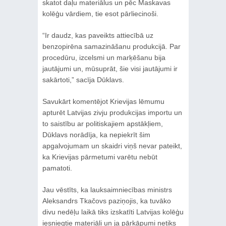
skatot daļu materiālus un pēc Maskavas
kolēģu vārdiem, tie esot pārliecinoši.
“Ir daudz, kas paveikts attiecībā uz
benzopirēna samazināšanu produkcijā. Par
procedūru, izcelsmi un marķēšanu bija
jautājumi un, mūsuprāt, šie visi jautājumi ir
sakārtoti,” sacīja Dūklavs.
Savukārt komentējot Krievijas lēmumu
apturēt Latvijas zivju produkcijas importu un
to saistību ar politiskajiem apstākļiem,
Dūklavs norādīja, ka nepiekrīt šim
apgalvojumam un skaidri viņš nevar pateikt,
ka Krievijas pārmetumi varētu nebūt
pamatoti.
Jau vēstīts, ka lauksaimniecības ministrs
Aleksandrs Tkačovs paziņojis, ka tuvāko
divu nedēļu laikā tiks izskatīti Latvijas kolēģu
iesniegtie materiāli un ja pārkāpumi netiks