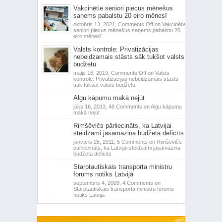
Vakcinētie seniori piecus mēnešus
saņems pabalstu 20 eiro mēnesī
oktobris 13, 2021,
Comments Off
on Vakcinētie
seniori piecus mēnešus saņems pabalstu 20
eiro mēnesī
Valsts kontrole: Privatizācijas
nebeidzamais stāsts sāk tukšot valsts
budžetu
maijs 16, 2019,
Comments Off
on Valsts
kontrole: Privatizācijas nebeidzamais stāsts
sāk tukšot valsts budžetu
Algu kāpumu makā nejūt
jūlijs 16, 2013,
48 Comments
on Algu kāpumu
makā nejūt
Rimšēvičs pārliecināts, ka Latvijai
steidzami jāsamazina budžeta deficīts
janvāris 25, 2011,
5 Comments
on Rimšēvičs
pārliecināts, ka Latvijai steidzami jāsamazina
budžeta deficīts
Starptautiskais transporta ministru
forums notiks Latvijā
septembris 4, 2009,
4 Comments
on
Starptautiskais transporta ministru forums
notiks Latvijā