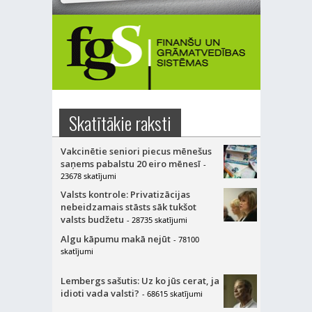
Skatītākie raksti
Vakcinētie seniori piecus mēnešus
saņems pabalstu 20 eiro mēnesī
-
23678 skatījumi
Valsts kontrole: Privatizācijas
nebeidzamais stāsts sāk tukšot
valsts budžetu
- 28735 skatījumi
Algu kāpumu makā nejūt
- 78100
skatījumi
Lembergs sašutis: Uz ko jūs cerat, ja
idioti vada valsti?
- 68615 skatījumi