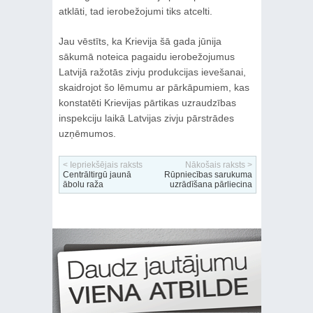
atklāti, tad ierobežojumi tiks atcelti.
Jau vēstīts, ka Krievija šā gada jūnija
sākumā noteica pagaidu ierobežojumus
Latvijā ražotās zivju produkcijas ievešanai,
skaidrojot šo lēmumu ar pārkāpumiem, kas
konstatēti Krievijas pārtikas uzraudzības
inspekciju laikā Latvijas zivju pārstrādes
uzņēmumos.
< Iepriekšējais raksts
Nākošais raksts >
Centrāltirgū jaunā
Rūpniecības sarukuma
ābolu raža
uzrādīšana pārliecina