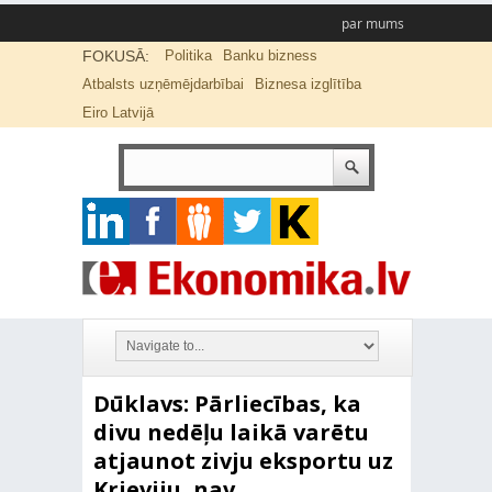
par mums
FOKUSĀ:
Politika
Banku bizness
Atbalsts uzņēmējdarbībai
Biznesa izglītība
Eiro Latvijā
Dūklavs: Pārliecības, ka
divu nedēļu laikā varētu
atjaunot zivju eksportu uz
Krieviju, nav