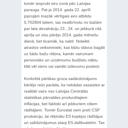
tomēr iesprukt eiro zonā pēc Latvijas
parauga. Pat ja 2014. gada 22. aprīlī
joprojām mazāk vērtīgais eiro atbilstu
0,702804 latiem, tas neatbrīvotu no bažām
par lata devalvāciju 23., 24. un jebkurā citā
aprīļa un visu pārējo 2014. gada mēnešu
dienā, bet ticamāk, ka naktī. Noteikti
atrastos veiksminieki, kas kļūtu stāvus bagāti
uz šādu bažu rēķina, kamēr vairumam
personisko un uzņēmumu budžetu nāktu
klāt vēl viens vai vairāki izdevumu posteņi.
Konkrētā pārtikas groza sadārdzinājums
kārtējo reizi parāda, ka nekādas sasaistes ar
realitāti vairs nav Latvijas Centrālās
statistikas pārvaldes producētajiem
inflācijas, bet faktiski arī jebkuriem citiem
rādītājiem. Tomēr Eurostat ņem pretī CSP
produkciju, lai rēķinātu ES kopējos rādītājus
un salīdzinājumus starp ES dalībvalstīm. Tas