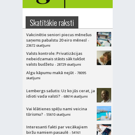
Skatītākie raksti
Vakcinētie seniori piecus mēnešus
saņems pabalstu 20 eiro mēnesī
-
23672 skatījumi
Valsts kontrole: Privatizācijas
nebeidzamais stāsts sāk tukšot
valsts budžetu
- 28729 skatījumi
Algu kāpumu makā nejūt
- 78095
skatījumi
Lembergs sašutis: Uz ko jūs cerat, ja
idioti vada valsti?
- 68614 skatījumi
Vai klātienes spēļu nami veicina
tūrismu?
- 55610 skatījumi
Interesanti fakti par vecākajiem
biržu namiem pasaulē
- 54161