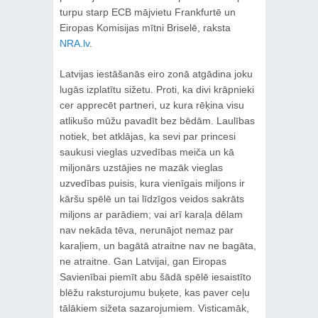
turpu starp ECB mājvietu Frankfurtē un
Eiropas Komisijas mītni Briselē, raksta
NRA.lv
.
Latvijas iestāšanās eiro zonā atgādina joku
lugās izplatītu sižetu. Proti, ka divi krāpnieki
cer apprecēt partneri, uz kura rēķina visu
atlikušo mūžu pavadīt bez bēdām. Laulības
notiek, bet atklājas, ka sevi par princesi
saukusi vieglas uzvedības meiča un kā
miljonārs uzstājies ne mazāk vieglas
uzvedības puisis, kura vienīgais miljons ir
kāršu spēlē un tai līdzīgos veidos sakrāts
miljons ar parādiem; vai arī karaļa dēlam
nav nekāda tēva, nerunājot nemaz par
karaļiem, un bagātā atraitne nav ne bagāta,
ne atraitne. Gan Latvijai, gan Eiropas
Savienībai piemīt abu šādā spēlē iesaistīto
blēžu raksturojumu buķete, kas paver ceļu
tālākiem sižeta sazarojumiem. Visticamāk,