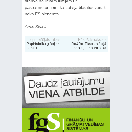
atbrīvo no liekām ilūzijām un
pašpārmetumiem, ka Latvija blēdītos vairāk,
nekā ES pieņemts.
Arnis Kluinis
< Iepriekšējais raksts
Nākošais raksts >
Papīrfabriku glābj ar
Re&Re: Ekspluatācijā
papīru
nodota jaunā VID ēka