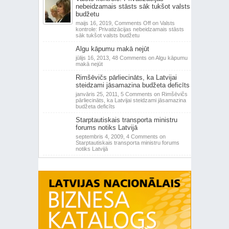
nebeidzamais stāsts sāk tukšot valsts
budžetu
maijs 16, 2019,
Comments Off
on Valsts
kontrole: Privatizācijas nebeidzamais stāsts
sāk tukšot valsts budžetu
Algu kāpumu makā nejūt
jūlijs 16, 2013,
48 Comments
on Algu kāpumu
makā nejūt
Rimšēvičs pārliecināts, ka Latvijai
steidzami jāsamazina budžeta deficīts
janvāris 25, 2011,
5 Comments
on Rimšēvičs
pārliecināts, ka Latvijai steidzami jāsamazina
budžeta deficīts
Starptautiskais transporta ministru
forums notiks Latvijā
septembris 4, 2009,
4 Comments
on
Starptautiskais transporta ministru forums
notiks Latvijā