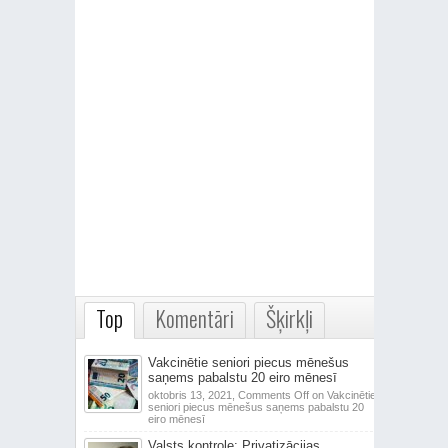
Top
Komentāri
Šķirkļi
Vakcinētie seniori piecus mēnešus
saņems pabalstu 20 eiro mēnesī
oktobris 13, 2021,
Comments Off
on Vakcinētie
seniori piecus mēnešus saņems pabalstu 20
eiro mēnesī
Valsts kontrole: Privatizācijas