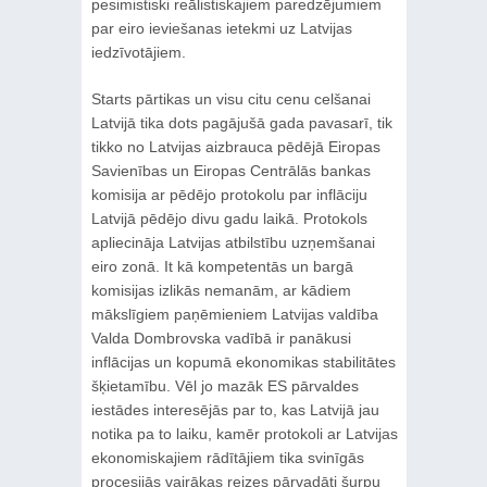
pesimistiski reālistiskajiem paredzējumiem
par eiro ieviešanas ietekmi uz Latvijas
iedzīvotājiem.
Starts pārtikas un visu citu cenu celšanai
Latvijā tika dots pagājušā gada pavasarī, tik
tikko no Latvijas aizbrauca pēdējā Eiropas
Savienības un Eiropas Centrālās bankas
komisija ar pēdējo protokolu par inflāciju
Latvijā pēdējo divu gadu laikā. Protokols
apliecināja Latvijas atbilstību uzņemšanai
eiro zonā. It kā kompetentās un bargā
komisijas izlikās nemanām, ar kādiem
mākslīgiem paņēmieniem Latvijas valdība
Valda Dombrovska vadībā ir panākusi
inflācijas un kopumā ekonomikas stabilitātes
šķietamību. Vēl jo mazāk ES pārvaldes
iestādes interesējās par to, kas Latvijā jau
notika pa to laiku, kamēr protokoli ar Latvijas
ekonomiskajiem rādītājiem tika svinīgās
procesijās vairākas reizes pārvadāti šurpu