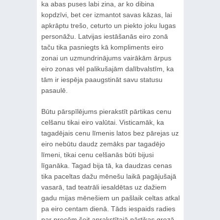
ka abas puses labi zina, ar ko dibina
kopdzīvi, bet cer izmantot savas kāzas, lai
apkrāptu trešo, ceturto un piekto joku lugas
personāžu. Latvijas iestāšanās eiro zonā
taču tika pasniegts kā kompliments eiro
zonai un uzmundrinājums vairākām ārpus
eiro zonas vēl palikušajām dalībvalstīm, ka
tām ir iespēja paaugstināt savu statusu
pasaulē.
Būtu pārspīlējums pierakstīt pārtikas cenu
celšanu tikai eiro valūtai. Visticamāk, ka
tagadējais cenu līmenis latos bez pārejas uz
eiro nebūtu daudz zemāks par tagadējo
līmeni, tikai cenu celšanās būti bijusi
līganāka. Tagad bija tā, ka daudzas cenas
tika paceltas dažu mēnešu laikā pagājušajā
vasarā, tad teatrāli iesaldētas uz dažiem
gadu mijas mēnešiem un pašlaik celtas atkal
pa eiro centam dienā. Tāds iespaids radies
par precēm šeit aprakstītajā pārtikas grozā