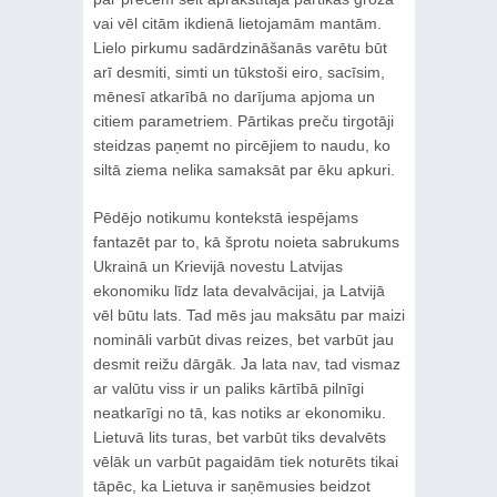
vai vēl citām ikdienā lietojamām mantām.
Lielo pirkumu sadārdzināšanās varētu būt
arī desmiti, simti un tūkstoši eiro, sacīsim,
mēnesī atkarībā no darījuma apjoma un
citiem parametriem. Pārtikas preču tirgotāji
steidzas paņemt no pircējiem to naudu, ko
siltā ziema nelika samaksāt par ēku apkuri.
Pēdējo notikumu kontekstā iespējams
fantazēt par to, kā šprotu noieta sabrukums
Ukrainā un Krievijā novestu Latvijas
ekonomiku līdz lata devalvācijai, ja Latvijā
vēl būtu lats. Tad mēs jau maksātu par maizi
nomināli varbūt divas reizes, bet varbūt jau
desmit reižu dārgāk. Ja lata nav, tad vismaz
ar valūtu viss ir un paliks kārtībā pilnīgi
neatkarīgi no tā, kas notiks ar ekonomiku.
Lietuvā lits turas, bet varbūt tiks devalvēts
vēlāk un varbūt pagaidām tiek noturēts tikai
tāpēc, ka Lietuva ir saņēmusies beidzot