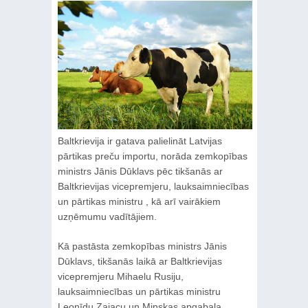
Baltkrievija ir gatava palielināt Latvijas
pārtikas preču importu, norāda zemkopības
ministrs Jānis Dūklavs pēc tikšanās ar
Baltkrievijas vicepremjeru, lauksaimniecības
un pārtikas ministru , kā arī vairākiem
uzņēmumu vadītājiem.
Kā pastāsta zemkopības ministrs Jānis
Dūklavs, tikšanās laikā ar Baltkrievijas
vicepremjeru Mihaelu Rusiju,
lauksaimniecības un pārtikas ministru
Leonīdu Zajacu un Minskas apgabala