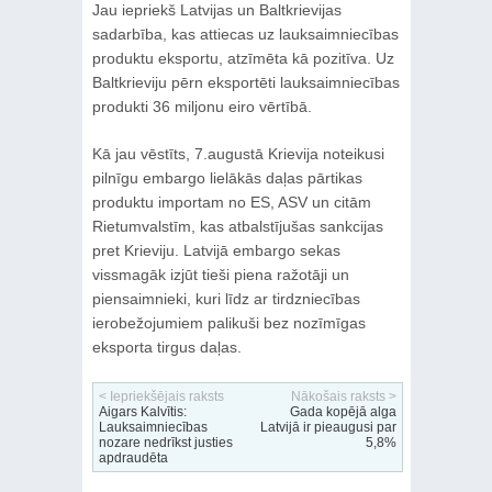
Jau iepriekš Latvijas un Baltkrievijas
sadarbība, kas attiecas uz lauksaimniecības
produktu eksportu, atzīmēta kā pozitīva. Uz
Baltkrieviju pērn eksportēti lauksaimniecības
produkti 36 miljonu eiro vērtībā.
Kā jau vēstīts, 7.augustā Krievija noteikusi
pilnīgu embargo lielākās daļas pārtikas
produktu importam no ES, ASV un citām
Rietumvalstīm, kas atbalstījušas sankcijas
pret Krieviju. Latvijā embargo sekas
vissmagāk izjūt tieši piena ražotāji un
piensaimnieki, kuri līdz ar tirdzniecības
ierobežojumiem palikuši bez nozīmīgas
eksporta tirgus daļas.
< Iepriekšējais raksts
Nākošais raksts >
Aigars Kalvītis:
Gada kopējā alga
Lauksaimniecības
Latvijā ir pieaugusi par
nozare nedrīkst justies
5,8%
apdraudēta