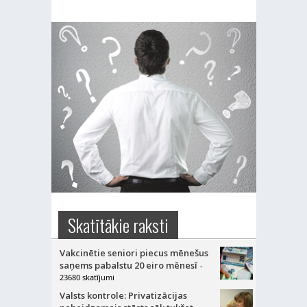
Skatītākie raksti
Vakcinētie seniori piecus mēnešus
saņems pabalstu 20 eiro mēnesī
-
23680 skatījumi
Valsts kontrole: Privatizācijas