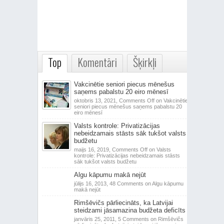
Top
Komentāri
Šķirkļi
Vakcinētie seniori piecus mēnešus
saņems pabalstu 20 eiro mēnesī
oktobris 13, 2021,
Comments Off
on Vakcinētie
seniori piecus mēnešus saņems pabalstu 20
eiro mēnesī
Valsts kontrole: Privatizācijas
nebeidzamais stāsts sāk tukšot valsts
budžetu
maijs 16, 2019,
Comments Off
on Valsts
kontrole: Privatizācijas nebeidzamais stāsts
sāk tukšot valsts budžetu
Algu kāpumu makā nejūt
jūlijs 16, 2013,
48 Comments
on Algu kāpumu
makā nejūt
Rimšēvičs pārliecināts, ka Latvijai
steidzami jāsamazina budžeta deficīts
janvāris 25, 2011,
5 Comments
on Rimšēvičs