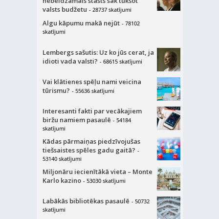
nebeidzamais stāsts sāk tukšot
valsts budžetu
- 28737 skatījumi
Algu kāpumu makā nejūt
- 78102
skatījumi
Lembergs sašutis: Uz ko jūs cerat, ja
idioti vada valsti?
- 68615 skatījumi
Vai klātienes spēļu nami veicina
tūrismu?
- 55636 skatījumi
Interesanti fakti par vecākajiem
biržu namiem pasaulē
- 54184
skatījumi
Kādas pārmaiņas piedzīvojušas
tiešsaistes spēles gadu gaitā?
-
53140 skatījumi
Miljonāru iecienītākā vieta – Monte
Karlo kazino
- 53030 skatījumi
Labākās bibliotēkas pasaulē
- 50732
skatījumi