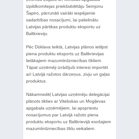
izpildkomitejas priekšsēdētāju Semjonu
Šapiro, pārrunāti vairāki iespējamie
sadarbības nosacījumi, lai palielinātu
Latvijas pārtikas produktu eksportu uz
Baltkrieviju.
Pēc Dūklava teiktā, Latvijas plānos ietilpst
piena produktu eksports uz Baltkrievijas
lielākajiem mazumtirdzniecības tīkliem.
Tāpat uzņēmēji izrādījuši interesi importēt
arī Latvijā ražotos dārzeņus, zivju un gaļas
produktus.
Nākamnedēļ Latvijas uzņēmēju delegācijai
plānots tikties ar Vitebskas un Mogiļevas
apgabala uzņēmējiem, lai apspriestu
nosacījumus par Latvijā ražoto piena
produktu eksportu uz Baltkrievijā esošajiem
mazumtirdzniecības tīklu veikaliem.