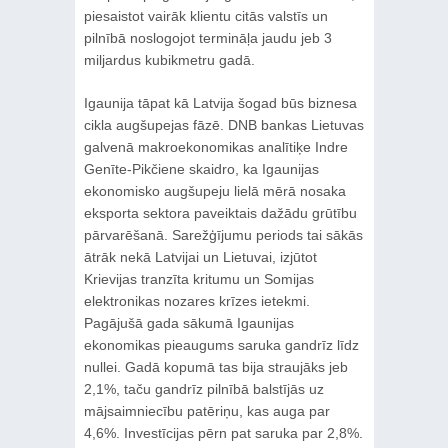
piesaistot vairāk klientu citās valstīs un
pilnībā noslogojot termināļa jaudu jeb 3
miljardus kubikmetru gadā.
Igaunija tāpat kā Latvija šogad būs biznesa
cikla augšupejas fāzē. DNB bankas Lietuvas
galvenā makroekonomikas analītiķe Indre
Genīte-Pikčiene skaidro, ka Igaunijas
ekonomisko augšupeju lielā mērā nosaka
eksporta sektora paveiktais dažādu grūtību
pārvarēšanā. Sarežģījumu periods tai sākās
ātrāk nekā Latvijai un Lietuvai, izjūtot
Krievijas tranzīta kritumu un Somijas
elektronikas nozares krīzes ietekmi.
Pagājušā gada sākumā Igaunijas
ekonomikas pieaugums saruka gandrīz līdz
nullei. Gadā kopumā tas bija straujāks jeb
2,1%, taču gandrīz pilnībā balstījās uz
mājsaimniecību patēriņu, kas auga par
4,6%. Investīcijas pērn pat saruka par 2,8%.