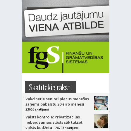
Skatītākie raksti
Vakcinētie seniori piecus mēnešus
saņems pabalstu 20 eiro mēnesī
-
23665 skatījumi
Valsts kontrole: Privatizācijas
nebeidzamais stāsts sāk tukšot
valsts budžetu
- 28723 skatījumi