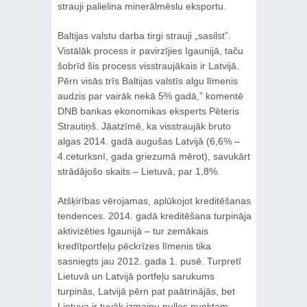
strauji palielina minerālmēslu eksportu.
Baltijas valstu darba tirgi strauji „sasilst”.
Vistālāk process ir pavirzījies Igaunijā, taču
šobrīd šis process visstraujākais ir Latvijā.
Pērn visās trīs Baltijas valstīs algu līmenis
audzis par vairāk nekā 5% gadā,” komentē
DNB bankas ekonomikas eksperts Pēteris
Strautiņš. Jāatzīmē, ka visstraujāk bruto
algas 2014. gadā augušas Latvijā (6,6% –
4.ceturksnī, gada griezumā mērot), savukārt
strādājošo skaits – Lietuvā, par 1,8%.
Atšķirības vērojamas, aplūkojot kreditēšanas
tendences. 2014. gadā kreditēšana turpināja
aktivizēties Igaunijā – tur zemākais
kredītportfeļu pēckrīzes līmenis tika
sasniegts jau 2012. gada 1. pusē. Turpretī
Lietuvā un Latvijā portfeļu sarukums
turpinās, Latvijā pērn pat paātrinājās, bet
Lietuva ir tuvāk izmaiņu nulles punktam.