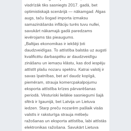
visdrīzāk tiks sasniegts 2017. gadā, bet
optimistiskajā scenārijā — nākamgad. Algas
augs, taču šogad importa izmaksu
samazināšanās inflāciju turēs tuvu nullei,
savukārt nākamajā gadā paredzams
ievērojams tās pieaugums.
„Baltijas ekonomikas ir iekšēji ļoti
daudzveidīgas. To attīstība balstās uz augsti
kvalificētu darbaspēku ar daudzveidīgu
zināšanu un iemaņu klāstu, kas dod iespēju
attīstīt plašu nozaru spektru. Katrai valstij ir
savas īpatnības, bet arī daudz kopīgā,
piemēram, strauja komercpakalpojumu
eksporta attīstība krīzes pārvarēšanas
periodā. Vēsturiski lielākie sasniegumi šajā
sfērā ir Igaunijā, bet Latvija un Lietuva
iedzen. Starp preču nozarēm pašlaik visās
valstīs ir raksturīga strauja mēbeļu
ražošanas un eksporta attīstība, labi attīstās
elektronikas ražošana. Savukārt Lietuva