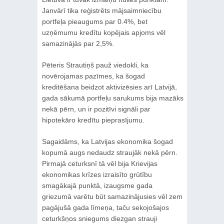
Janvārī tika reģistrēts mājsaimniecību
portfeļa pieaugums par 0.4%, bet
uzņēmumu kredītu kopējais apjoms vēl
samazinājās par 2,5%.
Pēteris Strautiņš pauž viedokli, ka
novērojamas pazīmes, ka šogad
kreditēšana beidzot aktivizēsies arī Latvijā,
gada sākumā portfeļu sarukums bija mazāks
nekā pērn, un ir pozitīvi signāli par
hipotekāro kredītu pieprasījumu.
Sagaidāms, ka Latvijas ekonomika šogad
kopumā augs nedaudz straujāk nekā pērn.
Pirmajā ceturksnī tā vēl bija Krievijas
ekonomikas krīzes izraisīto grūtību
smagākajā punktā, izaugsme gada
griezumā varētu būt samazinājusies vēl zem
pagājušā gada līmeņa, taču sekojošajos
ceturkšņos sniegums diezgan strauji