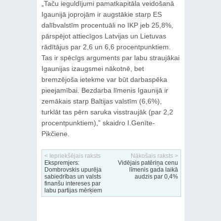
„Taču ieguldījumi pamatkapitāla veidošanā
Igaunijā joprojām ir augstākie starp ES
dalībvalstīm procentuāli no IKP jeb 25,8%,
pārspējot attiecīgos Latvijas un Lietuvas
rādītājus par 2,6 un 6,6 procentpunktiem.
Tas ir spēcīgs arguments par labu straujākai
Igaunijas izaugsmei nākotnē, bet
bremzējoša ietekme var būt darbaspēka
pieejamībai. Bezdarba līmenis Igaunijā ir
zemākais starp Baltijas valstīm (6,6%),
turklāt tas pērn saruka visstraujāk (par 2,2
procentpunktiem),” skaidro I.Genīte-
Pikčiene.
< Iepriekšējais raksts
Nākošais raksts >
Ekspremjers:
Vidējais patēriņa cenu
Dombrovskis upurēja
līmenis gada laikā
sabiedrības un valsts
audzis par 0,4%
finanšu intereses par
labu partijas mērķiem