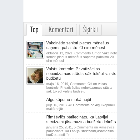
Top
Komentāri
Šķirkļi
Vakcinētie seniori piecus mēnešus
saņems pabalstu 20 eiro mēnesī
oktobris 13, 2021,
Comments Off
on Vakcinētie
seniori piecus mēnešus saņems pabalstu 20
eiro mēnesī
Valsts kontrole: Privatizācijas
nebeidzamais stāsts sāk tukšot valsts
budžetu
maijs 16, 2019,
Comments Off
on Valsts
kontrole: Privatizācijas nebeidzamais stāsts
sāk tukšot valsts budžetu
Algu kāpumu makā nejūt
jūlijs 16, 2013,
48 Comments
on Algu kāpumu
makā nejūt
Rimšēvičs pārliecināts, ka Latvijai
steidzami jāsamazina budžeta deficīts
janvāris 25, 2011,
5 Comments
on Rimšēvičs
pārliecināts, ka Latvijai steidzami jāsamazina
budžeta deficīts