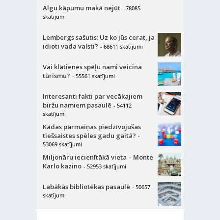
Algu kāpumu makā nejūt
- 78085
skatījumi
Lembergs sašutis: Uz ko jūs cerat, ja
idioti vada valsti?
- 68611 skatījumi
Vai klātienes spēļu nami veicina
tūrismu?
- 55561 skatījumi
Interesanti fakti par vecākajiem
biržu namiem pasaulē
- 54112
skatījumi
Kādas pārmaiņas piedzīvojušas
tiešsaistes spēles gadu gaitā?
-
53069 skatījumi
Miljonāru iecienītākā vieta – Monte
Karlo kazino
- 52953 skatījumi
Labākās bibliotēkas pasaulē
- 50657
skatījumi