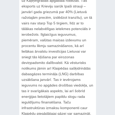
uz Kaļiņingradas apgabala robežas. Tās
eksports uz Krieviju sarūk īpaši strauji –
janvārī gada griezumā par 40% (Lietuvā
ražotajām precēm, izslēdzot tranzītu), un tā
vairs nav starp Top 5 tirgiem, līdz ar to
tālākas nelabvēlīgas ietekmes potenciāls ir
ierobežots. Ilglaicīgus ieguvumus,
piemēram, valūtas maiņas izdevumu un
procentu likmju samazināšanos, kā arī
lielākas ārvalstu investīcijas Lietuvai var
sniegt tās kļūšana par eirozonas
deviņpadsmito dalībvalsti. Kā vēsturisks
notikums jāmin arī Klaipēdas sašķidrinātās
dabasgāzes termināļa (LNG) darbības
uzsākšana janvārī. Tas ir ievērojams
ieguvums no apgādes drošības viedokļa, un
tas ir svarīgākais aspekts, lai arī šobrīd
enerģijas lietotājiem papildu slogu rada
ieguldījumu finansēšana. Taču
infrastruktūras izmaksu komponenti caur
Klaipēdu piegādātajai gāzei var samazināt,