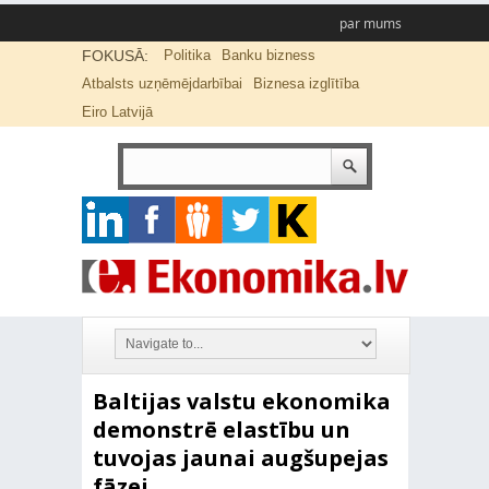
par mums
FOKUSĀ:
Politika
Banku bizness
Atbalsts uzņēmējdarbībai
Biznesa izglītība
Eiro Latvijā
Baltijas valstu ekonomika
demonstrē elastību un
tuvojas jaunai augšupejas
fāzei