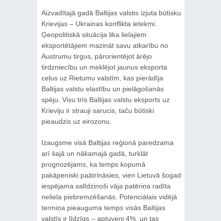
Aizvadītajā gadā Baltijas valstis izjuta būtisku
Krievijas – Ukrainas konflikta ietekmi.
Ģeopolitiskā situācija lika lielajiem
eksportētājiem mazināt savu atkarību no
Austrumu tirgus, pārorientējot ārējo
tirdzniecību un meklējot jaunus eksporta
ceļus uz Rietumu valstīm, kas pierādīja
Baltijas valstu elastību un pielāgošanās
spēju. Visu trīs Baltijas valstu eksports uz
Krieviju ir strauji sarucis, taču būtiski
pieaudzis uz eirozonu.
Izaugsme visā Baltijas reģionā paredzama
arī šajā un nākamajā gadā, turklāt
prognozējams, ka temps kopumā
pakāpeniski paātrināsies, vien Lietuvā šogad
iespējama salīdzinoši vāja patēriņa radīta
neliela piebremzēšanās. Potenciālais vidējā
termiņa pieauguma temps visās Baltijas
valstīs ir līdzīgs – aptuveni 4%, un tas