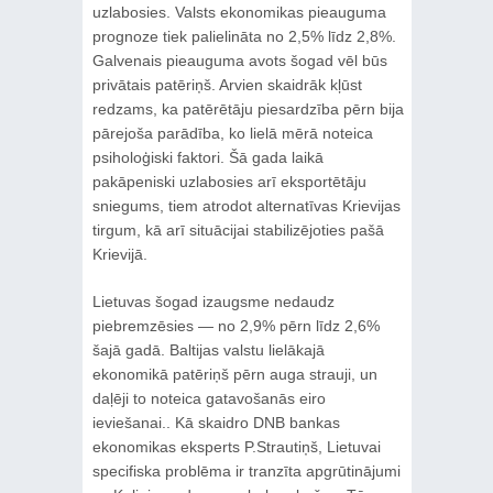
uzlabosies. Valsts ekonomikas pieauguma
prognoze tiek palielināta no 2,5% līdz 2,8%.
Galvenais pieauguma avots šogad vēl būs
privātais patēriņš. Arvien skaidrāk kļūst
redzams, ka patērētāju piesardzība pērn bija
pārejoša parādība, ko lielā mērā noteica
psiholoģiski faktori. Šā gada laikā
pakāpeniski uzlabosies arī eksportētāju
sniegums, tiem atrodot alternatīvas Krievijas
tirgum, kā arī situācijai stabilizējoties pašā
Krievijā.
Lietuvas šogad izaugsme nedaudz
piebremzēsies — no 2,9% pērn līdz 2,6%
šajā gadā. Baltijas valstu lielākajā
ekonomikā patēriņš pērn auga strauji, un
daļēji to noteica gatavošanās eiro
ieviešanai.. Kā skaidro DNB bankas
ekonomikas eksperts P.Strautiņš, Lietuvai
specifiska problēma ir tranzīta apgrūtinājumi