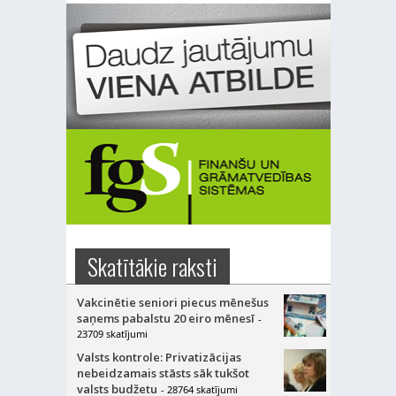
Skatītākie raksti
Vakcinētie seniori piecus mēnešus
saņems pabalstu 20 eiro mēnesī
-
23709 skatījumi
Valsts kontrole: Privatizācijas
nebeidzamais stāsts sāk tukšot
valsts budžetu
- 28764 skatījumi