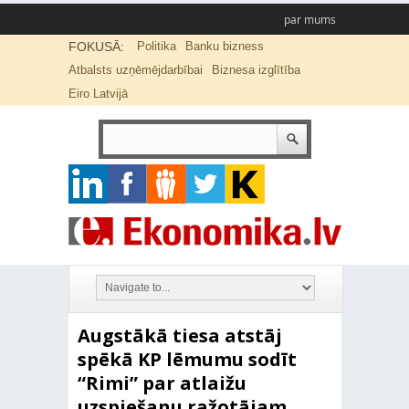
par mums
FOKUSĀ:
Politika
Banku bizness
Atbalsts uzņēmējdarbībai
Biznesa izglītība
Eiro Latvijā
Augstākā tiesa atstāj
spēkā KP lēmumu sodīt
“Rimi” par atlaižu
uzspiešanu ražotājam