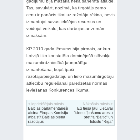
gadījumu bija mazāka nekā saņemtā atlaide.
Tas, savukārt, nozīmē, ka tirgotājs zemo
cenu ir panācis tikai uz ražotāja rēķina, nevis
izmantojot savus iekšējos resursus un
veidojot veikalu, kas darbojas ar zemām
izmaksām.
KP 2010.gada lēmums bija pirmais, ar kuru
Latvijā tika konstatēta dominējošā stāvokļa
mazumtirdzniecībā ļaunprātīga
izmantošana, kopš īpaši
ražotāju/piegādātāju un lielo mazumtirgotāju
attiecību regulēšanai paredzētās normas
ieviešanas Konkurences likumā.
< Iepriekšējais raksts
Nākošais raksts >
Baltijas parlamentārieši
ES tiesa ļauj Lietuvai
aicina Eiropas Komisiju
īstenot īpašumu arestu
atbalstīt Baltijas piena
pret “airBaltic” un
ražotājus
lidostu “Rīga”