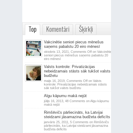
Top
Komentāri
Šķirkļi
Vakcinētie seniori piecus mēnešus
saņems pabalstu 20 eiro mēnesī
oktobris 13, 2021,
Comments Off
on Vakcinētie
seniori piecus mēnešus saņems pabalstu 20
eiro mēnesī
Valsts kontrole: Privatizācijas
nebeidzamais stāsts sāk tukšot valsts
budžetu
maijs 16, 2019,
Comments Off
on Valsts
kontrole: Privatizācijas nebeidzamais stāsts
sāk tukšot valsts budžetu
Algu kāpumu makā nejūt
jūlijs 16, 2013,
48 Comments
on Algu kāpumu
makā nejūt
Rimšēvičs pārliecināts, ka Latvijai
steidzami jāsamazina budžeta deficīts
janvāris 25, 2011,
5 Comments
on Rimšēvičs
pārliecināts, ka Latvijai steidzami jāsamazina
budžeta deficīts