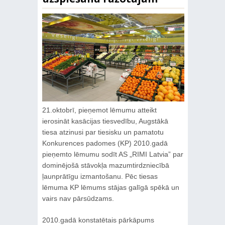
21.oktobrī, pieņemot lēmumu atteikt
ierosināt kasācijas tiesvedību, Augstākā
tiesa atzinusi par tiesisku un pamatotu
Konkurences padomes (KP) 2010.gadā
pieņemto lēmumu sodīt AS „RIMI Latvia” par
dominējošā stāvokļa mazumtirdzniecībā
ļaunprātīgu izmantošanu. Pēc tiesas
lēmuma KP lēmums stājas galīgā spēkā un
vairs nav pārsūdzams.
2010.gadā konstatētais pārkāpums