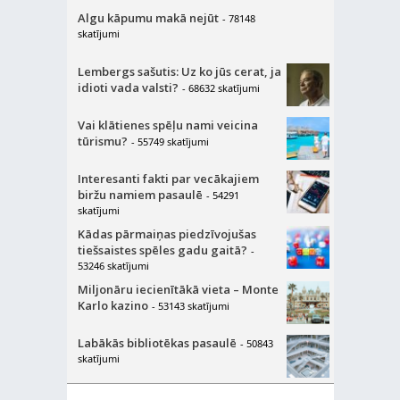
Algu kāpumu makā nejūt
- 78148
skatījumi
Lembergs sašutis: Uz ko jūs cerat, ja
idioti vada valsti?
- 68632 skatījumi
Vai klātienes spēļu nami veicina
tūrismu?
- 55749 skatījumi
Interesanti fakti par vecākajiem
biržu namiem pasaulē
- 54291
skatījumi
Kādas pārmaiņas piedzīvojušas
tiešsaistes spēles gadu gaitā?
-
53246 skatījumi
Miljonāru iecienītākā vieta – Monte
Karlo kazino
- 53143 skatījumi
Labākās bibliotēkas pasaulē
- 50843
skatījumi