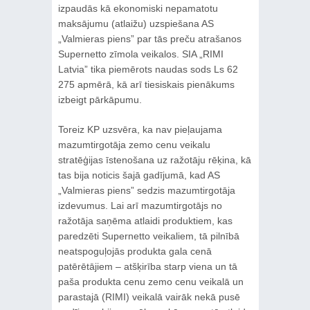
izpaudās kā ekonomiski nepamatotu
maksājumu (atlaižu) uzspiešana AS
„Valmieras piens” par tās preču atrašanos
Supernetto zīmola veikalos. SIA „RIMI
Latvia” tika piemērots naudas sods Ls 62
275 apmērā, kā arī tiesiskais pienākums
izbeigt pārkāpumu.
Toreiz KP uzsvēra, ka nav pieļaujama
mazumtirgotāja zemo cenu veikalu
stratēģijas īstenošana uz ražotāju rēķina, kā
tas bija noticis šajā gadījumā, kad AS
„Valmieras piens” sedzis mazumtirgotāja
izdevumus. Lai arī mazumtirgotājs no
ražotāja saņēma atlaidi produktiem, kas
paredzēti Supernetto veikaliem, tā pilnībā
neatspoguļojās produkta gala cenā
patērētājiem – atšķirība starp viena un tā
paša produkta cenu zemo cenu veikalā un
parastajā (RIMI) veikalā vairāk nekā pusē