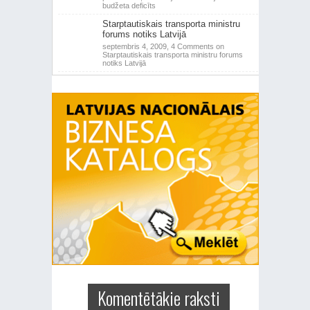
budžeta deficīts
Starptautiskais transporta ministru
forums notiks Latvijā
septembris 4, 2009,
4 Comments
on
Starptautiskais transporta ministru forums
notiks Latvijā
Komentētākie raksti