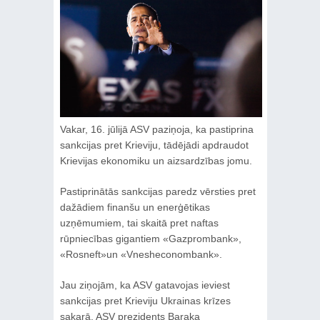
Vakar, 16. jūlijā ASV paziņoja, ka pastiprina
sankcijas pret Krieviju, tādējādi apdraudot
Krievijas ekonomiku un aizsardzības jomu.
Pastiprinātās sankcijas paredz vērsties pret
dažādiem finanšu un enerģētikas
uzņēmumiem, tai skaitā pret naftas
rūpniecības gigantiem «Gazprombank»,
«Rosneft»un «Vnesheconombank».
Jau ziņojām, ka ASV gatavojas ieviest
sankcijas pret Krieviju Ukrainas krīzes
sakarā. ASV prezidents Baraka