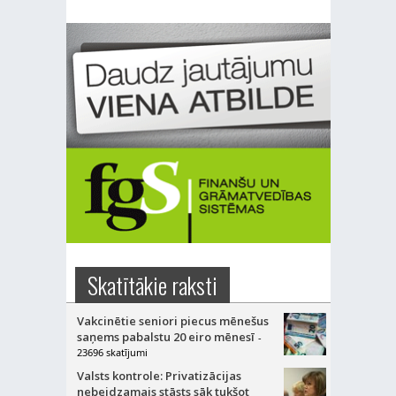
Skatītākie raksti
Vakcinētie seniori piecus mēnešus
saņems pabalstu 20 eiro mēnesī
-
23696 skatījumi
Valsts kontrole: Privatizācijas
nebeidzamais stāsts sāk tukšot