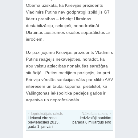
Obama uzskata, ka Krievijas prezidents
Vladimirs Putins nav godprātīgi izpildījis G7
līderu prasības – izbeigt Ukrainas
destabilizāciju, sekojoši, nenodrošināt
Ukrainas austrumos esošos separātistus ar
ieročiem.
Uz paziņojumu Krievijas prezidents Vladimirs
Putins reaģējis nekavējoties, norādot, ka
abu valstu attiecības nonākušas sarežģītā
situācijā. Putins medijiem paziņojis, ka pret
Krieviju vērstās sankcijas nāks par sliktu ASV
interesēm un tautai kopumā, piebilstot, ka
Vašingtonas iekšpolitika pēdējos gados ir
agresīva un neprofesionāla.
< Iepriekšējais raksts
Nākošais raksts >
Lietuvai eirozonai
Iedzīvotāji bankām
pievienosies 2015.
parādā 6 miljardus eiro
gada 1. janvārī