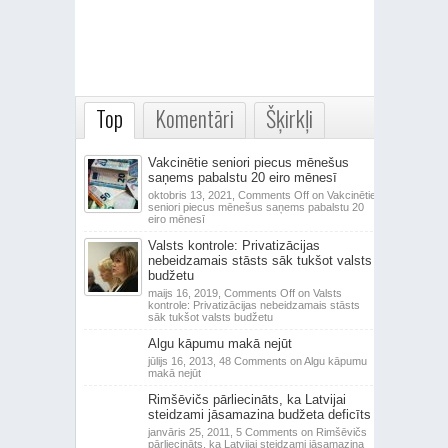
Top
Komentāri
Šķirkļi
Vakcinētie seniori piecus mēnešus
saņems pabalstu 20 eiro mēnesī
oktobris 13, 2021,
Comments Off
on Vakcinētie
seniori piecus mēnešus saņems pabalstu 20
eiro mēnesī
Valsts kontrole: Privatizācijas
nebeidzamais stāsts sāk tukšot valsts
budžetu
maijs 16, 2019,
Comments Off
on Valsts
kontrole: Privatizācijas nebeidzamais stāsts
sāk tukšot valsts budžetu
Algu kāpumu makā nejūt
jūlijs 16, 2013,
48 Comments
on Algu kāpumu
makā nejūt
Rimšēvičs pārliecināts, ka Latvijai
steidzami jāsamazina budžeta deficīts
janvāris 25, 2011,
5 Comments
on Rimšēvičs
pārliecināts, ka Latvijai steidzami jāsamazina