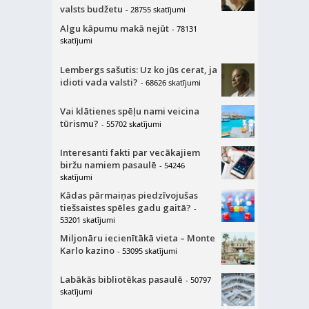
valsts budžetu
- 28755 skatījumi
Algu kāpumu makā nejūt
- 78131
skatījumi
Lembergs sašutis: Uz ko jūs cerat, ja
idioti vada valsti?
- 68626 skatījumi
Vai klātienes spēļu nami veicina
tūrismu?
- 55702 skatījumi
Interesanti fakti par vecākajiem
biržu namiem pasaulē
- 54246
skatījumi
Kādas pārmaiņas piedzīvojušas
tiešsaistes spēles gadu gaitā?
-
53201 skatījumi
Miljonāru iecienītākā vieta – Monte
Karlo kazino
- 53095 skatījumi
Labākās bibliotēkas pasaulē
- 50797
skatījumi