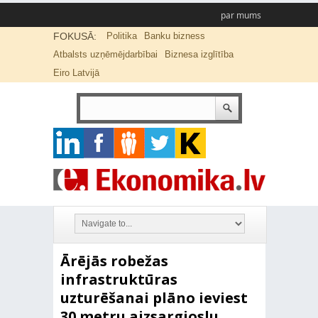
par mums
FOKUSĀ:
Politika
Banku bizness
Atbalsts uzņēmējdarbībai
Biznesa izglītība
Eiro Latvijā
Ārējās robežas
infrastruktūras
uzturēšanai plāno ieviest
30 metru aizsargjoslu