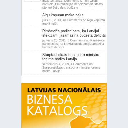
maijs 16, 2019,
Comments Off
on Valsts
kontrole: Privatizācijas nebeidzamais stāsts
sāk tukšot valsts budžetu
Algu kāpumu makā nejūt
jūlijs 16, 2013,
48 Comments
on Algu kāpumu
makā nejūt
Rimšēvičs pārliecināts, ka Latvijai
steidzami jāsamazina budžeta deficīts
janvāris 25, 2011,
5 Comments
on Rimšēvičs
pārliecināts, ka Latvijai steidzami jāsamazina
budžeta deficīts
Starptautiskais transporta ministru
forums notiks Latvijā
septembris 4, 2009,
4 Comments
on
Starptautiskais transporta ministru forums
notiks Latvijā