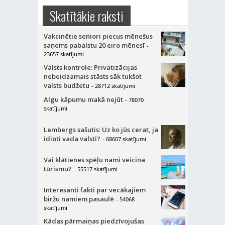
Skatītākie raksti
Vakcinētie seniori piecus mēnešus
saņems pabalstu 20 eiro mēnesī
-
23657 skatījumi
Valsts kontrole: Privatizācijas
nebeidzamais stāsts sāk tukšot
valsts budžetu
- 28712 skatījumi
Algu kāpumu makā nejūt
- 78070
skatījumi
Lembergs sašutis: Uz ko jūs cerat, ja
idioti vada valsti?
- 68607 skatījumi
Vai klātienes spēļu nami veicina
tūrismu?
- 55517 skatījumi
Interesanti fakti par vecākajiem
biržu namiem pasaulē
- 54068
skatījumi
Kādas pārmaiņas piedzīvojušas