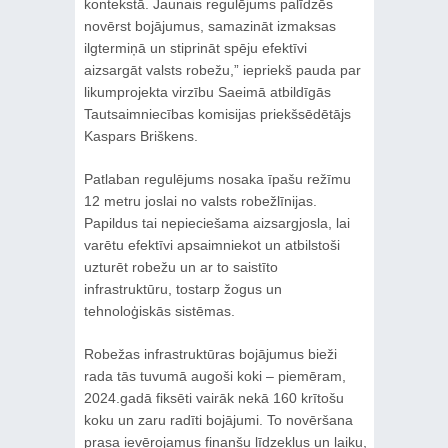
kontekstā. Jaunais regulējums palīdzēs
novērst bojājumus, samazināt izmaksas
ilgtermiņā un stiprināt spēju efektīvi
aizsargāt valsts robežu,” iepriekš pauda par
likumprojekta virzību Saeimā atbildīgās
Tautsaimniecības komisijas priekšsēdētājs
Kaspars Briškens.
Patlaban regulējums nosaka īpašu režīmu
12 metru joslai no valsts robežlīnijas.
Papildus tai nepieciešama aizsargjosla, lai
varētu efektīvi apsaimniekot un atbilstoši
uzturēt robežu un ar to saistīto
infrastruktūru, tostarp žogus un
tehnoloģiskās sistēmas.
Robežas infrastruktūras bojājumus bieži
rada tās tuvumā augoši koki – piemēram,
2024.gadā fiksēti vairāk nekā 160 krītošu
koku un zaru radīti bojājumi. To novēršana
prasa ievērojamus finanšu līdzekļus un laiku,