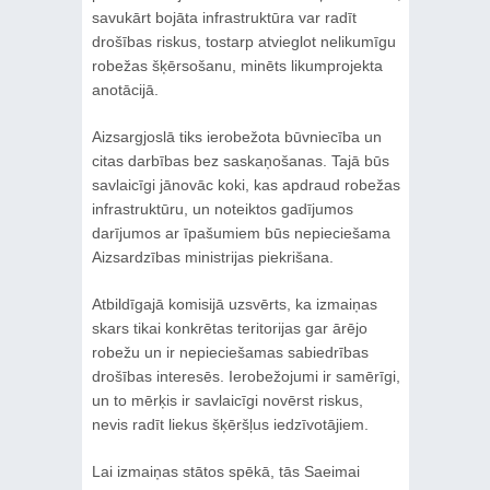
savukārt bojāta infrastruktūra var radīt
drošības riskus, tostarp atvieglot nelikumīgu
robežas šķērsošanu, minēts likumprojekta
anotācijā.
Aizsargjoslā tiks ierobežota būvniecība un
citas darbības bez saskaņošanas. Tajā būs
savlaicīgi jānovāc koki, kas apdraud robežas
infrastruktūru, un noteiktos gadījumos
darījumos ar īpašumiem būs nepieciešama
Aizsardzības ministrijas piekrišana.
Atbildīgajā komisijā uzsvērts, ka izmaiņas
skars tikai konkrētas teritorijas gar ārējo
robežu un ir nepieciešamas sabiedrības
drošības interesēs. Ierobežojumi ir samērīgi,
un to mērķis ir savlaicīgi novērst riskus,
nevis radīt liekus šķēršļus iedzīvotājiem.
Lai izmaiņas stātos spēkā, tās Saeimai