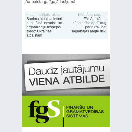
jāatbalsta galīgajā lasījumā.
< Iepriekšējais raksts
Nākošais raksts >
Saeima atbalsta ieceri
FM: Apstrādes
paplašināt nevalstisko
rūpniecība aprīlī aug
organizāciju iespējas
par 6,8%, bet
ziedot Ukrainas
saglabājas ārējie riski
atbalstam