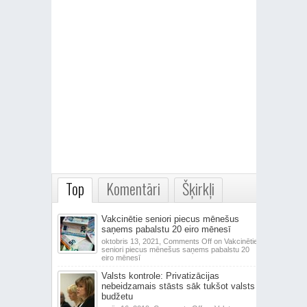
Top
Komentāri
Šķirkļi
Vakcinētie seniori piecus mēnešus
saņems pabalstu 20 eiro mēnesī
oktobris 13, 2021,
Comments Off
on Vakcinētie
seniori piecus mēnešus saņems pabalstu 20
eiro mēnesī
Valsts kontrole: Privatizācijas
nebeidzamais stāsts sāk tukšot valsts
budžetu