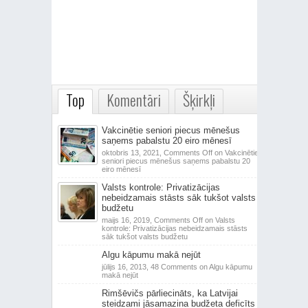
Top
Komentāri
Šķirkļi
Vakcinētie seniori piecus mēnešus
saņems pabalstu 20 eiro mēnesī
oktobris 13, 2021,
Comments Off
on Vakcinētie
seniori piecus mēnešus saņems pabalstu 20
eiro mēnesī
Valsts kontrole: Privatizācijas
nebeidzamais stāsts sāk tukšot valsts
budžetu
maijs 16, 2019,
Comments Off
on Valsts
kontrole: Privatizācijas nebeidzamais stāsts
sāk tukšot valsts budžetu
Algu kāpumu makā nejūt
jūlijs 16, 2013,
48 Comments
on Algu kāpumu
makā nejūt
Rimšēvičs pārliecināts, ka Latvijai
steidzami jāsamazina budžeta deficīts