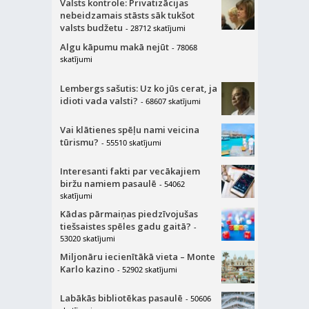
Valsts kontrole: Privatizācijas
nebeidzamais stāsts sāk tukšot
valsts budžetu
- 28712 skatījumi
Algu kāpumu makā nejūt
- 78068
skatījumi
Lembergs sašutis: Uz ko jūs cerat, ja
idioti vada valsti?
- 68607 skatījumi
Vai klātienes spēļu nami veicina
tūrismu?
- 55510 skatījumi
Interesanti fakti par vecākajiem
biržu namiem pasaulē
- 54062
skatījumi
Kādas pārmaiņas piedzīvojušas
tiešsaistes spēles gadu gaitā?
-
53020 skatījumi
Miljonāru iecienītākā vieta – Monte
Karlo kazino
- 52902 skatījumi
Labākās bibliotēkas pasaulē
- 50606