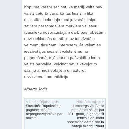
Kopumā varam secināt, ka mediji vairs nav
valsts ceturtā vara, kā tas līdz šim tika
uzskatīts. Liela daļa mediju vairāk kalpo
saviem personīgajiem mērķiem vai savu
īpašnieku nospraustajām darbības robežām,
nevis ieklausās un atbild uz iedzīvotāju
vēlmēm, tiesībām, interesēm. Ja vēlamies
iedzīvotājus iesaistīt valsts lēmumu
pieņemšanā, ir jāstiprina pašvaldību loma
valsts pārvaldē, veicinot nevis kavējot to
saziņu ar iedzīvotājiem un uzturot
divvirzienu komunikāciju.
Alberts Jodis
< Iepriekšējais raksts
Nākošais raksts >
Strautiņš: Rūpniecības
Lembergs: Air Baltic
pagātne izrādās
problēmas sākās jau
neprognozējamāka par
2011.gadā, ja gribēja šī
nākotni
iemesla dēļ kādu
noņemt no darba, tad to
varēja mierīgi izdarīt