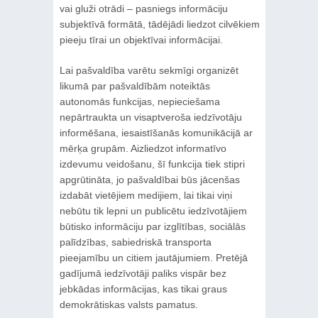
vai gluži otrādi – pasniegs informāciju
subjektīvā formātā, tādējādi liedzot cilvēkiem
pieeju tīrai un objektīvai informācijai.
Lai pašvaldība varētu sekmīgi organizēt
likumā par pašvaldībām noteiktās
autonomās funkcijas, nepieciešama
nepārtraukta un visaptveroša iedzīvotāju
informēšana, iesaistīšanās komunikācijā ar
mērķa grupām. Aizliedzot informatīvo
izdevumu veidošanu, šī funkcija tiek stipri
apgrūtināta, jo pašvaldībai būs jācenšas
izdabāt vietējiem medijiem, lai tikai viņi
nebūtu tik lepni un publicētu iedzīvotājiem
būtisko informāciju par izglītības, sociālās
palīdzības, sabiedriskā transporta
pieejamību un citiem jautājumiem. Pretējā
gadījumā iedzīvotāji paliks vispār bez
jebkādas informācijas, kas tikai graus
demokrātiskas valsts pamatus.