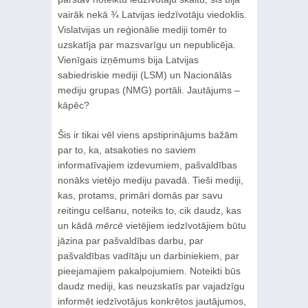
vairāk nekā ¾ Latvijas iedzīvotāju viedoklis.
Vislatvijas un reģionālie mediji tomēr to
uzskatīja par mazsvarīgu un nepublicēja.
Vienīgais izņēmums bija Latvijas
sabiedriskie mediji (LSM) un Nacionālās
mediju grupas (NMG) portāli. Jautājums –
kāpēc?
Šis ir tikai vēl viens apstiprinājums bažām
par to, ka, atsakoties no saviem
informatīvajiem izdevumiem, pašvaldības
nonāks vietējo mediju pavadā. Tieši mediji,
kas, protams, primāri domās par savu
reitingu celšanu, noteiks to, cik daudz, kas
un kādā
mērcē
vietējiem iedzīvotājiem būtu
jāzina par pašvaldības darbu, par
pašvaldības vadītāju un darbiniekiem, par
pieejamajiem pakalpojumiem. Noteikti būs
daudz mediji, kas neuzskatīs par vajadzīgu
informēt iedzīvotājus konkrētos jautājumos,