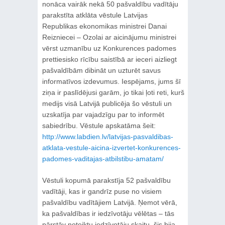
nonāca vairāk nekā 50 pašvaldību vadītāju
parakstīta atklāta vēstule Latvijas
Republikas ekonomikas ministrei Danai
Reizniecei – Ozolai ar aicinājumu ministrei
vērst uzmanību uz Konkurences padomes
prettiesisko rīcību saistībā ar ieceri aizliegt
pašvaldībām dibināt un uzturēt savus
informatīvos izdevumus. Iespējams, jums šī
ziņa ir paslīdējusi garām, jo tikai ļoti reti, kurš
medijs visā Latvijā publicēja šo vēstuli un
uzskatīja par vajadzīgu par to informēt
sabiedrību. Vēstule apskatāma šeit:
http://www.labdien.lv/latvijas-pasvaldibas-
atklata-vestule-aicina-izvertet-konkurences-
padomes-vaditajas-atbilstibu-amatam/
Vēstuli kopumā parakstīja 52 pašvaldību
vadītāji, kas ir gandrīz puse no visiem
pašvaldību vadītājiem Latvijā. Ņemot vērā,
ka pašvaldības ir iedzīvotāju vēlētas – tās
pārstāv noteiktu iedzīvotāju skaitu, šis bija