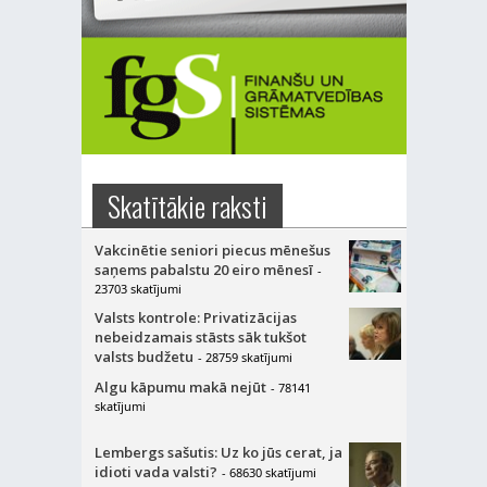
Skatītākie raksti
Vakcinētie seniori piecus mēnešus
saņems pabalstu 20 eiro mēnesī
-
23703 skatījumi
Valsts kontrole: Privatizācijas
nebeidzamais stāsts sāk tukšot
valsts budžetu
- 28759 skatījumi
Algu kāpumu makā nejūt
- 78141
skatījumi
Lembergs sašutis: Uz ko jūs cerat, ja
idioti vada valsti?
- 68630 skatījumi