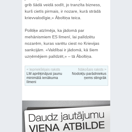
grib šādā veidā sodīt, jo tranzīta bizness,
kurš cietīs pirmais, ir nozare, kurā strādā
krievvalodīgie,» Āboltiņa teica.
Politiķe atzīmēja, ka jādomā par
mehānismiem ES līmenī, lai palīdzētu
nozarēm, kuras varētu ciest no Krievijas
sankcijām. «Valdībai ir jādomā, kā šiem
uzņēmējiem palīdzēt,» – tā Āboltiņa.
< Iepriekšējais raksts
Nākošais raksts >
LM aprēķinājusi jaunu
Nodokļu parādniekus
minimālā ienākuma
ņems stingrāk
līmeni