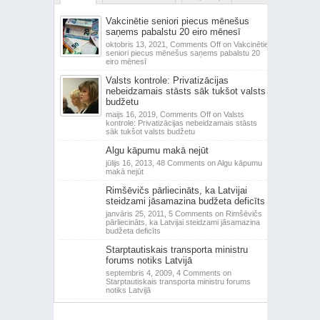
Vakcinētie seniori piecus mēnešus
saņems pabalstu 20 eiro mēnesī
oktobris 13, 2021,
Comments Off
on Vakcinētie
seniori piecus mēnešus saņems pabalstu 20
eiro mēnesī
Valsts kontrole: Privatizācijas
nebeidzamais stāsts sāk tukšot valsts
budžetu
maijs 16, 2019,
Comments Off
on Valsts
kontrole: Privatizācijas nebeidzamais stāsts
sāk tukšot valsts budžetu
Algu kāpumu makā nejūt
jūlijs 16, 2013,
48 Comments
on Algu kāpumu
makā nejūt
Rimšēvičs pārliecināts, ka Latvijai
steidzami jāsamazina budžeta deficīts
janvāris 25, 2011,
5 Comments
on Rimšēvičs
pārliecināts, ka Latvijai steidzami jāsamazina
budžeta deficīts
Starptautiskais transporta ministru
forums notiks Latvijā
septembris 4, 2009,
4 Comments
on
Starptautiskais transporta ministru forums
notiks Latvijā