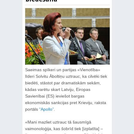
Saeimas spīkeri un partijas «Vienotība»
līderi Solvitu Āboltiņu uztrauc, ka cilvēki tiek
biedēti, stāstot par dramatiskām sekām,
kādas varētu skart Latviju, Eiropas
Savienībai (ES) ieviešot bargas
ekonomiskās sankcijas pret Krieviju, raksta
portāls
“Apollo”
.
«Mani mazliet uztrauc tā šausmīgā
vaimonoloģija, kas šobrīd tiek [izplatīta] –