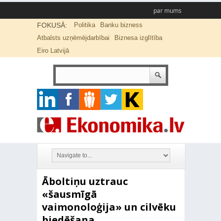
par mums
FOKUSĀ:
Politika
Banku bizness
Atbalsts uzņēmējdarbībai
Biznesa izglītība
Eiro Latvijā
Āboltiņu uztrauc
«šausmīgā
vaimonoloģija» un cilvēku
biedēšana