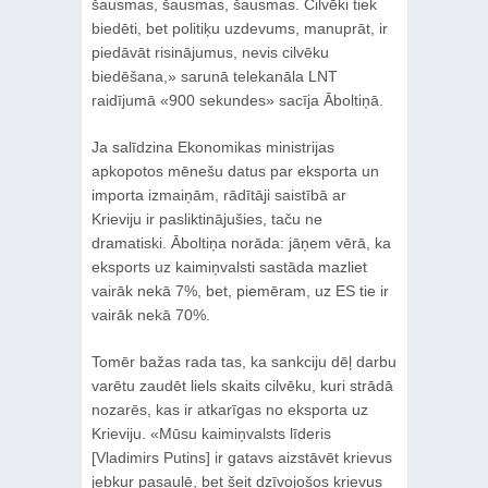
šausmas, šausmas, šausmas. Cilvēki tiek
biedēti, bet politiķu uzdevums, manuprāt, ir
piedāvāt risinājumus, nevis cilvēku
biedēšana,» sarunā telekanāla LNT
raidījumā «900 sekundes» sacīja Āboltiņā.
Ja salīdzina Ekonomikas ministrijas
apkopotos mēnešu datus par eksporta un
importa izmaiņām, rādītāji saistībā ar
Krieviju ir pasliktinājušies, taču ne
dramatiski. Āboltiņa norāda: jāņem vērā, ka
eksports uz kaimiņvalsti sastāda mazliet
vairāk nekā 7%, bet, piemēram, uz ES tie ir
vairāk nekā 70%.
Tomēr bažas rada tas, ka sankciju dēļ darbu
varētu zaudēt liels skaits cilvēku, kuri strādā
nozarēs, kas ir atkarīgas no eksporta uz
Krieviju. «Mūsu kaimiņvalsts līderis
[Vladimirs Putins] ir gatavs aizstāvēt krievus
jebkur pasaulē, bet šeit dzīvojošos krievus