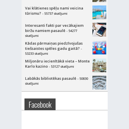
Vai klātienes spēļu nami veicina
tūrismu?
- 55737 skatījumi
Interesanti fakti par vecākajiem
biržu namiem pasaulē
- 54277
skatījumi
Kādas pārmaiņas piedzīvojušas
tiešsaistes spēles gadu gaitā?
-
53233 skatījumi
Miljonāru iecienītākā vieta – Monte
Karlo kazino
- 53127 skatījumi
Labākās bibliotēkas pasaulē
- 50830
skatījumi
Facebook