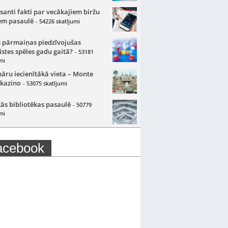
santi fakti par vecākajiem biržu
m pasaulē
- 54226 skatījumi
 pārmaiņas piedzīvojušas
istes spēles gadu gaitā?
- 53181
mi
nāru iecienītākā vieta – Monte
 kazino
- 53075 skatījumi
ās bibliotēkas pasaulē
- 50779
mi
acebook