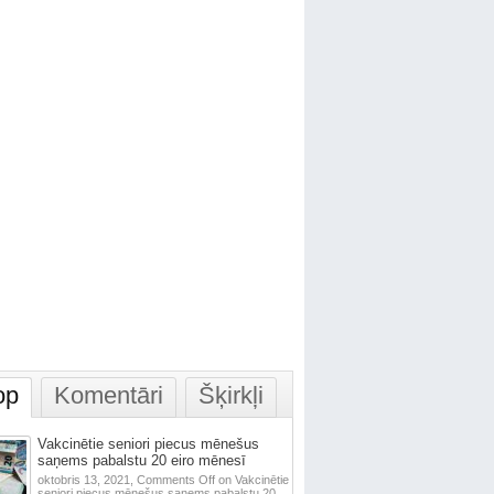
op
Komentāri
Šķirkļi
Vakcinētie seniori piecus mēnešus
saņems pabalstu 20 eiro mēnesī
oktobris 13, 2021,
Comments Off
on Vakcinētie
seniori piecus mēnešus saņems pabalstu 20