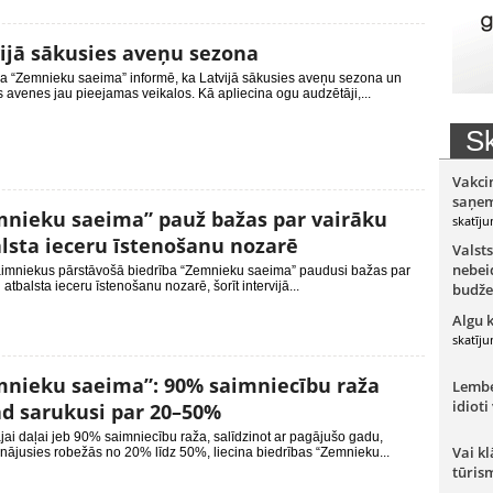
ijā sākusies aveņu sezona
ba “Zemnieku saeima” informē, ka Latvijā sākusies aveņu sezona un
s avenes jau pieejamas veikalos. Kā apliecina ogu audzētāji,...
Sk
Vakci
saņem
nieku saeima” pauž bažas par vairāku
skatīju
lsta ieceru īstenošanu nozarē
Valsts
nebeid
imniekus pārstāvošā biedrība “Zemnieku saeima” paudusi bažas par
 atbalsta ieceru īstenošanu nozarē, šorīt intervijā...
budže
Algu 
skatīju
nieku saeima”: 90% saimniecību raža
Lember
idioti
d sarukusi par 20–50%
jai daļai jeb 90% saimniecību raža, salīdzinot ar pagājušo gadu,
Vai kl
ājusies robežās no 20% līdz 50%, liecina biedrības “Zemnieku...
tūris