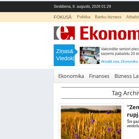
Sestdiena, 8. augusts, 2026 01:29
FOKUSĀ:
Politika
Banku bizness
Atbals
>
Labklājības ministrija rosina reformēt
Kā sagatavot bērnu sko
Ziņas&
un būtiski uzlabot vecāku pabalstu
nepārslogojot ģimene
Viedokļi
<
Aktuālā ziņa
,
Ekonomika
Aktuālā ziņa
,
Izglītība
Ekonomika
Finanses
Bizness Lat
Tag Archi
“Zem
rupj
Šis gad
veidoša