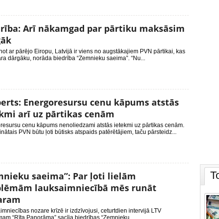
rība: Arī nākamgad par pārtiku maksāsim
gāk
not ar pārējo Eiropu, Latvijā ir viens no augstākajiem PVN pārtikai, kas
ra dārgāku, norāda biedrība “Zemnieku saeima”. “Nu...
erts: Energoresursu cenu kāpums atstās
kmi arī uz pārtikas cenām
resursu cenu kāpums nenoliedzami atstās ietekmi uz pārtikas cenām.
ātais PVN būtu ļoti būtisks atspaids patērētājiem, taču pārsteidz...
T
nieku saeima”: Par ļoti lielām
blēmām lauksaimniecībā mēs runāt
aram
mniecības nozare krīzē ir izdzīvojusi, ceturtdien intervijā LTV
mam “Rīta Panorāma” sacīja biedrības “Zemnieku...