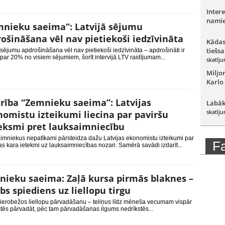
Intere
namie
nieku saeima”: Latvijā sējumu
ošināšana vēl nav pietiekoši iedzīvināta
Kādas
tiešsa
 sējumu apdrošināšana vēl nav pietiekoši iedzīvināta – apdrošināti ir
ar 20% no visiem sējumiem, šorīt intervijā LTV raidījumam...
skatīju
Miljo
Karlo
rība “Zemnieku saeima”: Latvijas
Labāk
skatīju
omistu izteikumi liecina par paviršu
eksmi pret lauksaimniecību
imniekus nepatīkami pārsteidza dažu Latvijas ekonomistu izteikumi par
F
s kara ietekmi uz lauksaimniecības nozari. Samērā savādi izdarīt...
ieku saeima: Zaļā kursa pirmās blaknes –
bs spiediens uz liellopu tirgu
 ierobežos liellopu pārvadāšanu – teliņus līdz mēneša vecumam vispār
tēs pārvadāt, pēc tam pārvadāšanas ilgums nedrīkstēs...