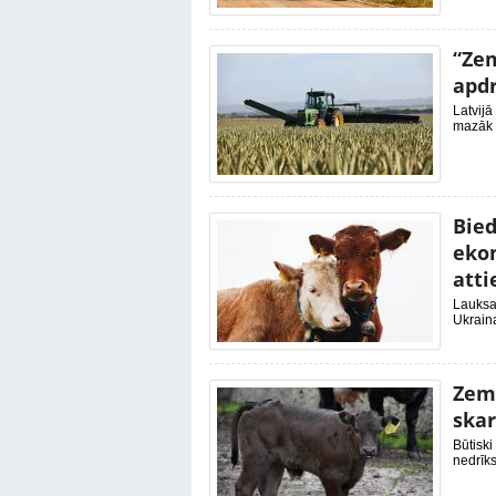
“Zem
apdr
Latvijā
mazāk p
Bied
ekon
atti
Lauksa
Ukraina
Zemn
skar
Būtiski
nedrīks