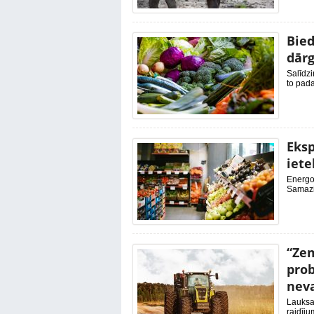
Bied
dār
Salīdzi
to pada
Eksp
iete
Energo
Samazin
“Zem
pro
nev
Lauksai
raidīju