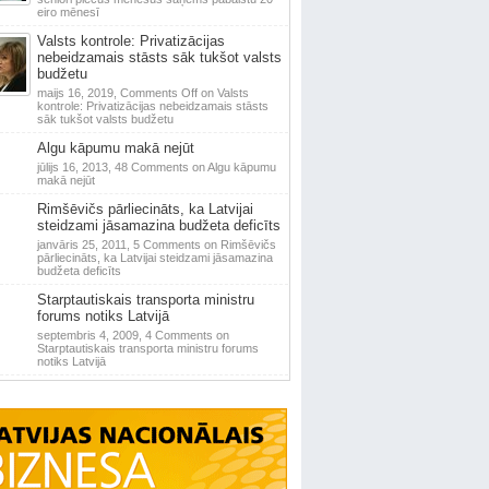
eiro mēnesī
Valsts kontrole: Privatizācijas
nebeidzamais stāsts sāk tukšot valsts
budžetu
maijs 16, 2019,
Comments Off
on Valsts
kontrole: Privatizācijas nebeidzamais stāsts
sāk tukšot valsts budžetu
Algu kāpumu makā nejūt
jūlijs 16, 2013,
48 Comments
on Algu kāpumu
makā nejūt
Rimšēvičs pārliecināts, ka Latvijai
steidzami jāsamazina budžeta deficīts
janvāris 25, 2011,
5 Comments
on Rimšēvičs
pārliecināts, ka Latvijai steidzami jāsamazina
budžeta deficīts
Starptautiskais transporta ministru
forums notiks Latvijā
septembris 4, 2009,
4 Comments
on
Starptautiskais transporta ministru forums
notiks Latvijā