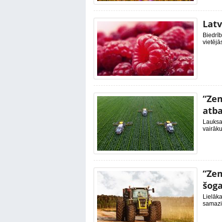
Latv
Biedrī
vietējā
“Zem
atba
Lauksa
vairāku
“Zem
šoga
Lielāka
samazin