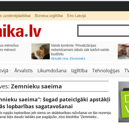
ts uzņēmējdarbībai
Biznesa izglītība
Eiro Latvijā
lai,
Septiņos mēnešos Vivi vilcienos
s budžetu?
pārvadāti 12 miljoni pasažieru; jūlijā
97,4 % reisu izpildīti laikā
Aktuālā ziņa
,
Bizness Latvijā
,
Tirdzniecība
vijā
Ārvalstīs
Likumdošana
Izglītība
Tehnoloģijas
T
ves:
Zemnieku saeima
nieku saeima”: šogad pateicīgāki apstākļi
ās lopbarības sagatavošanai
s rupjās lopbarības jeb siena un skābbarības ražošanai un tās rezervju
nai bijis daudz labāks par pagājušo, ziņo biedrība “Zemnieku...