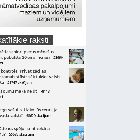
atītākie raksti
nētie seniori piecus mēnešus
s pabalstu 20 eiro mēnesī
- 23690
mi
 kontrole: Privatizācijas
zamais stāsts sāk tukšot valsts
tu
- 28747 skatījumi
kāpumu makā nejūt
- 78118
mi
gs sašutis: Uz ko jūs cerat, ja
 vada valsti?
- 68620 skatījumi
ātienes spēļu nami veicina
mu?
- 55683 skatījumi