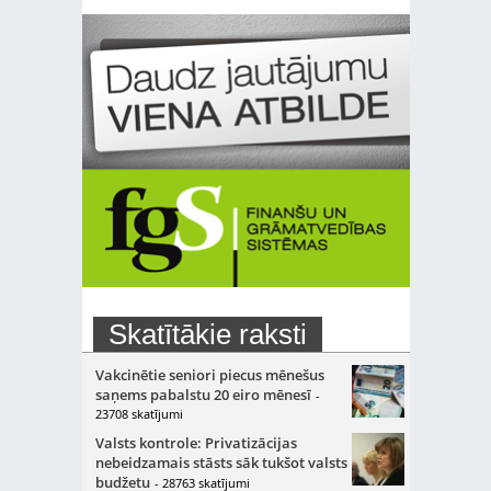
Skatītākie raksti
Vakcinētie seniori piecus mēnešus
saņems pabalstu 20 eiro mēnesī
-
23708 skatījumi
Valsts kontrole: Privatizācijas
nebeidzamais stāsts sāk tukšot valsts
budžetu
- 28763 skatījumi