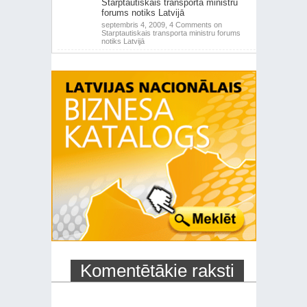
Starptautiskais transporta ministru
forums notiks Latvijā
septembris 4, 2009,
4 Comments
on
Starptautiskais transporta ministru forums
notiks Latvijā
Komentētākie raksti