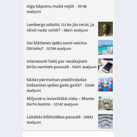
Algu kāpumu makā nejūt
- 78148
skatījumi
Lembergs sašutis: Uz ko jūs cerat, ja
idioti vada valsti?
- 68631 skatījumi
Vai klātienes spēļu nami veicina
tūrismu?
- 55749 skatījumi
Interesanti fakti par vecākajiem
biržu namiem pasaulē
- 54291 skatījumi
Kādas pārmaiņas piedzīvojušas
tiešsaistes spēles gadu gaitā?
- 53246
skatījumi
Miljonāru iecienītākā vieta – Monte
Karlo kazino
- 53142 skatījumi
Labākās bibliotēkas pasaulē
- 50843
skatījumi