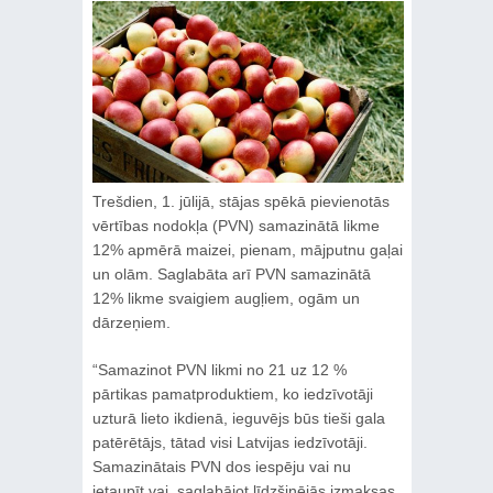
Trešdien, 1. jūlijā, stājas spēkā pievienotās
vērtības nodokļa (PVN) samazinātā likme
12% apmērā maizei, pienam, mājputnu gaļai
un olām. Saglabāta arī PVN samazinātā
12% likme svaigiem augļiem, ogām un
dārzeņiem.
“Samazinot PVN likmi no 21 uz 12 %
pārtikas pamatproduktiem, ko iedzīvotāji
uzturā lieto ikdienā, ieguvējs būs tieši gala
patērētājs, tātad visi Latvijas iedzīvotāji.
Samazinātais PVN dos iespēju vai nu
ietaupīt vai, saglabājot līdzšinējās izmaksas,