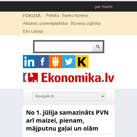
par mums
FOKUSĀ:
Politika
Banku bizness
Atbalsts uzņēmējdarbībai
Biznesa izglītība
Eiro Latvijā
No 1. jūlija samazināts PVN
arī maizei, pienam,
mājputnu gaļai un olām