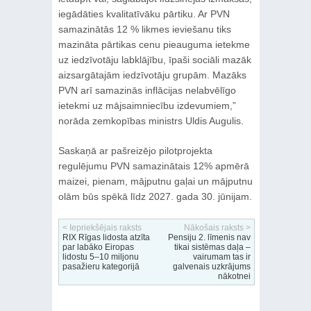
iegādāties kvalitatīvāku pārtiku. Ar PVN
samazinātās 12 % likmes ieviešanu tiks
mazināta pārtikas cenu pieauguma ietekme
uz iedzīvotāju labklājību, īpaši sociāli mazāk
aizsargātajām iedzīvotāju grupām. Mazāks
PVN arī samazinās inflācijas nelabvēlīgo
ietekmi uz mājsaimniecību izdevumiem,”
norāda zemkopības ministrs Uldis Augulis.
Saskaņā ar pašreizējo pilotprojekta
regulējumu PVN samazinātais 12% apmērā
maizei, pienam, mājputnu gaļai un mājputnu
olām būs spēkā līdz 2027. gada 30. jūnijam.
< Iepriekšējais raksts
Nākošais raksts >
RIX Rīgas lidosta atzīta
Pensiju 2. līmenis nav
par labāko Eiropas
tikai sistēmas daļa –
lidostu 5–10 miljonu
vairumam tas ir
pasažieru kategorijā
galvenais uzkrājums
nākotnei