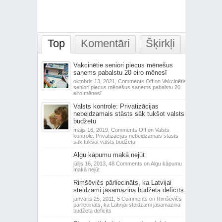
Top
Komentāri
Šķirkļi
Vakcinētie seniori piecus mēnešus
saņems pabalstu 20 eiro mēnesī
oktobris 13, 2021,
Comments Off
on Vakcinētie
seniori piecus mēnešus saņems pabalstu 20
eiro mēnesī
Valsts kontrole: Privatizācijas
nebeidzamais stāsts sāk tukšot valsts
budžetu
maijs 16, 2019,
Comments Off
on Valsts
kontrole: Privatizācijas nebeidzamais stāsts
sāk tukšot valsts budžetu
Algu kāpumu makā nejūt
jūlijs 16, 2013,
48 Comments
on Algu kāpumu
makā nejūt
Rimšēvičs pārliecināts, ka Latvijai
steidzami jāsamazina budžeta deficīts
janvāris 25, 2011,
5 Comments
on Rimšēvičs
pārliecināts, ka Latvijai steidzami jāsamazina
budžeta deficīts