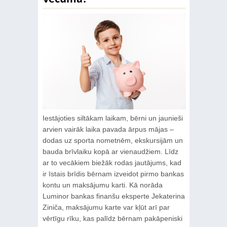
Iestājoties siltākam laikam, bērni un jaunieši
arvien vairāk laika pavada ārpus mājas –
dodas uz sporta nometnēm, ekskursijām un
bauda brīvlaiku kopā ar vienaudžiem. Līdz
ar to vecākiem biežāk rodas jautājums, kad
ir īstais brīdis bērnam izveidot pirmo bankas
kontu un maksājumu karti. Kā norāda
Luminor bankas finanšu eksperte Jekaterina
Ziniča, maksājumu karte var kļūt arī par
vērtīgu rīku, kas palīdz bērnam pakāpeniski