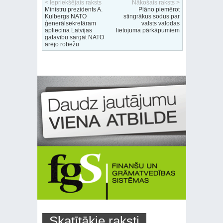
< Iepriekšējais raksts
Nākošais raksts >
Ministru prezidents A.
Plāno piemērot
Kulbergs NATO
stingrākus sodus par
ģenerālsekretāram
valsts valodas
apliecina Latvijas
lietojuma pārkāpumiem
gatavību sargāt NATO
ārējo robežu
Skatītākie raksti