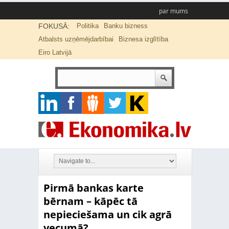
par mums
FOKUSĀ:
Politika
Banku bizness
Atbalsts uzņēmējdarbībai
Biznesa izglītība
Eiro Latvijā
Pirmā bankas karte
bērnam – kāpēc tā
nepieciešama un cik agrā
vecumā?