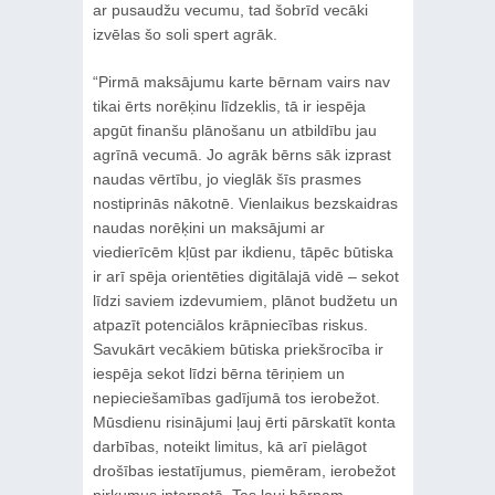
ar pusaudžu vecumu, tad šobrīd vecāki
izvēlas šo soli spert agrāk.
“Pirmā maksājumu karte bērnam vairs nav
tikai ērts norēķinu līdzeklis, tā ir iespēja
apgūt finanšu plānošanu un atbildību jau
agrīnā vecumā. Jo agrāk bērns sāk izprast
naudas vērtību, jo vieglāk šīs prasmes
nostiprinās nākotnē. Vienlaikus bezskaidras
naudas norēķini un maksājumi ar
viedierīcēm kļūst par ikdienu, tāpēc būtiska
ir arī spēja orientēties digitālajā vidē – sekot
līdzi saviem izdevumiem, plānot budžetu un
atpazīt potenciālos krāpniecības riskus.
Savukārt vecākiem būtiska priekšrocība ir
iespēja sekot līdzi bērna tēriņiem un
nepieciešamības gadījumā tos ierobežot.
Mūsdienu risinājumi ļauj ērti pārskatīt konta
darbības, noteikt limitus, kā arī pielāgot
drošības iestatījumus, piemēram, ierobežot
pirkumus internetā. Tas ļauj bērnam