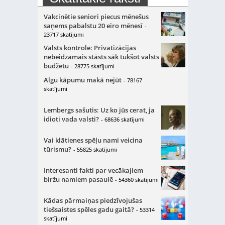
Vakcinētie seniori piecus mēnešus
saņems pabalstu 20 eiro mēnesī
-
23717 skatījumi
Valsts kontrole: Privatizācijas
nebeidzamais stāsts sāk tukšot valsts
budžetu
- 28775 skatījumi
Algu kāpumu makā nejūt
- 78167
skatījumi
Lembergs sašutis: Uz ko jūs cerat, ja
idioti vada valsti?
- 68636 skatījumi
Vai klātienes spēļu nami veicina
tūrismu?
- 55825 skatījumi
Interesanti fakti par vecākajiem
biržu namiem pasaulē
- 54360 skatījumi
Kādas pārmaiņas piedzīvojušas
tiešsaistes spēles gadu gaitā?
- 53314
skatījumi