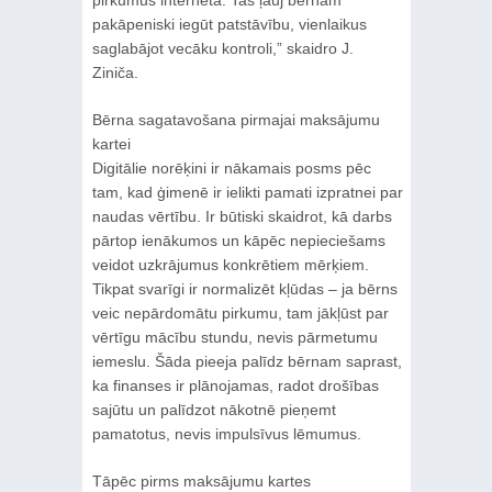
pakāpeniski iegūt patstāvību, vienlaikus
saglabājot vecāku kontroli,” skaidro J.
Ziniča.
Bērna sagatavošana pirmajai maksājumu
kartei
Digitālie norēķini ir nākamais posms pēc
tam, kad ģimenē ir ielikti pamati izpratnei par
naudas vērtību. Ir būtiski skaidrot, kā darbs
pārtop ienākumos un kāpēc nepieciešams
veidot uzkrājumus konkrētiem mērķiem.
Tikpat svarīgi ir normalizēt kļūdas – ja bērns
veic nepārdomātu pirkumu, tam jākļūst par
vērtīgu mācību stundu, nevis pārmetumu
iemeslu. Šāda pieeja palīdz bērnam saprast,
ka finanses ir plānojamas, radot drošības
sajūtu un palīdzot nākotnē pieņemt
pamatotus, nevis impulsīvus lēmumus.
Tāpēc pirms maksājumu kartes