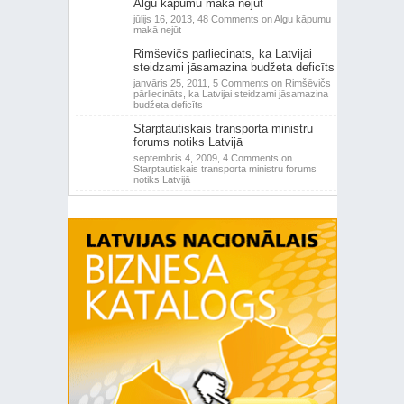
Algu kāpumu makā nejūt
jūlijs 16, 2013,
48 Comments
on Algu kāpumu
makā nejūt
Rimšēvičs pārliecināts, ka Latvijai
steidzami jāsamazina budžeta deficīts
janvāris 25, 2011,
5 Comments
on Rimšēvičs
pārliecināts, ka Latvijai steidzami jāsamazina
budžeta deficīts
Starptautiskais transporta ministru
forums notiks Latvijā
septembris 4, 2009,
4 Comments
on
Starptautiskais transporta ministru forums
notiks Latvijā