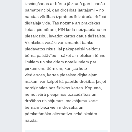
izsniegšanas ar bērnu jāizrunā gan finanšu
pamatprincipi, gan drošības jautājumi – no
naudas vērtības izpratnes līdz drošai rīcībai
digitālajā vidē. Tas nozīmē arī praktiskas
lietas, piemēram, PIN koda neizpaušanu un
piesardzību, ievadot kartes datus tiešsaistē.
Vienlaikus vecāki var izmantot banku
piedāvātos rīkus, lai pakāpeniski veidotu
bērna patstāvību – sākot ar nelieliem tēriņu
limitiem un skaidriem noteikumiem par
pirkumiem. Bērniem, kuri jau lieto
viedierīces, kartes piesaiste digitālajam
makam var kalpot kā papildu drošība, ļaujot
norēķināties bez fiziskas kartes. Kopumā,
ņemot vērā pieejamos uzraudzības un
drošības risinājumus, maksājumu karte
bērnam bieži vien ir drošāka un
pārskatāmāka alternatīva nekā skaidra
nauda.