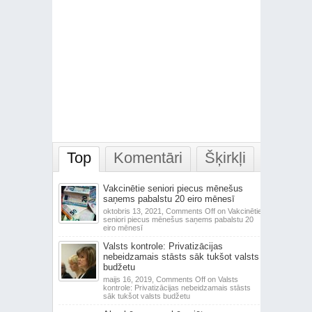
Top
Komentāri
Šķirkļi
Vakcinētie seniori piecus mēnešus
saņems pabalstu 20 eiro mēnesī
oktobris 13, 2021,
Comments Off
on Vakcinētie
seniori piecus mēnešus saņems pabalstu 20
eiro mēnesī
Valsts kontrole: Privatizācijas
nebeidzamais stāsts sāk tukšot valsts
budžetu
maijs 16, 2019,
Comments Off
on Valsts
kontrole: Privatizācijas nebeidzamais stāsts
sāk tukšot valsts budžetu