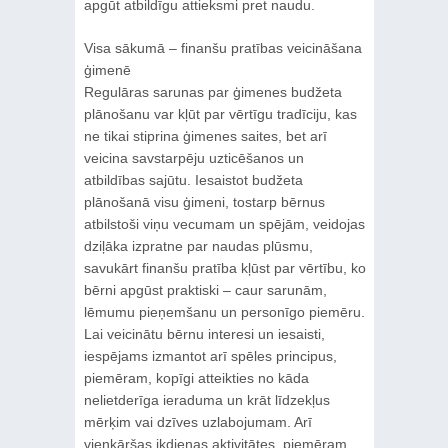
apgūt atbildīgu attieksmi pret naudu.
Visa sākumā – finanšu pratības veicināšana
ģimenē
Regulāras sarunas par ģimenes budžeta
plānošanu var kļūt par vērtīgu tradīciju, kas
ne tikai stiprina ģimenes saites, bet arī
veicina savstarpēju uzticēšanos un
atbildības sajūtu. Iesaistot budžeta
plānošanā visu ģimeni, tostarp bērnus
atbilstoši viņu vecumam un spējām, veidojas
dziļāka izpratne par naudas plūsmu,
savukārt finanšu pratība kļūst par vērtību, ko
bērni apgūst praktiski – caur sarunām,
lēmumu pieņemšanu un personīgo piemēru.
Lai veicinātu bērnu interesi un iesaisti,
iespējams izmantot arī spēles principus,
piemēram, kopīgi atteikties no kāda
nelietderīga ieraduma un krāt līdzekļus
mērķim vai dzīves uzlabojumam. Arī
vienkāršas ikdienas aktivitātes, piemēram,