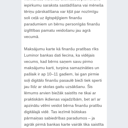
iepirkumu saraksta sastādīšana vai mēneša
tēriņu pārskatīšana var kļūt par nozīmīgu
soli ceļā uz ilgtspējīgiem finanšu
paradumiem un bērnu personīgās finanšu
izglītības pamatu veidošanu jau agrā
vecumā.
Maksājumu karte kā finanšu pratības rīks
Luminor bankas dati liecina, ka vidējais
vecums, kad bērns saņem savu pirmo
maksājumu karti, turpina samazināties un
pašlaik ir ap 10–11 gadiem, lai gan pirmie
soļi digitālo finanšu pasaulē bieži tiek sperti
jau līdz ar skolas gaitu uzsākšanu. Šis
lēmums arvien biežāk saistīts ne tikai ar
praktiskām ikdienas vajadzībām, bet arī ar
apzinātu vēlmi veidot bērna finanšu pratību
digitālajā vidē. Tas iezīmē būtiskas
pārmaiņas sabiedrības paradumos – ja
agrāk pirmā bankas karte vairāk tika saistīta