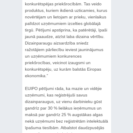
konkurētspējas priekšrocībām. Tas veido
produktus, kuriem ikdienā uzticamies, kurus
novērtējam un lietojam ar prieku, vienlaikus
palīdzot uzņēmumiem izcelties globālajā
tirgū. Pētījumi apstiprina, ka patērētāji, īpaši
jaunā paaudze, atzīst laba dizaina vērtību.
Dizainparaugu aizsardzība sniedz
ražotājiem pārliecību ieviest jauninājumus
un uzņēmumiem konkurences
priekšrocības, veicinot izaugsmi un
konkurētspēju, uz kurām balstās Eiropas
ekonomika.”
EUIPO pētījumi rāda, ka mazie un vidējie
uzņēmumi, kas reģistrējuši savus
dizainparaugus, uz vienu darbinieku gūst
gandrīz par 30 % lielākus ieņēmumus un
maksā par gandrīz 25 % augstākas algas
nekā uzņēmumi bez reģistrētām intelektuālā
īpašuma tiesībām. Atbalstot daudzpusējās