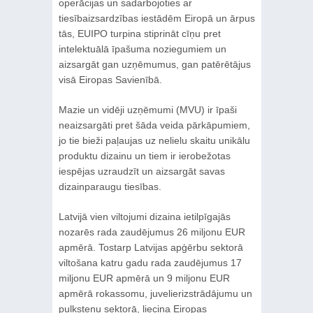
operācijas un sadarbojoties ar
tiesībaizsardzības iestādēm Eiropā un ārpus
tās, EUIPO turpina stiprināt cīņu pret
intelektuālā īpašuma noziegumiem un
aizsargāt gan uzņēmumus, gan patērētājus
visā Eiropas Savienībā.
Mazie un vidēji uzņēmumi (MVU) ir īpaši
neaizsargāti pret šāda veida pārkāpumiem,
jo tie bieži paļaujas uz nelielu skaitu unikālu
produktu dizainu un tiem ir ierobežotas
iespējas uzraudzīt un aizsargāt savas
dizainparaugu tiesības.
Latvijā vien viltojumi dizaina ietilpīgajās
nozarēs rada zaudējumus 26 miljonu EUR
apmērā. Tostarp Latvijas apģērbu sektorā
viltošana katru gadu rada zaudējumus 17
miljonu EUR apmērā un 9 miljonu EUR
apmērā rokassomu, juvelierizstrādājumu un
pulksteņu sektorā, liecina Eiropas