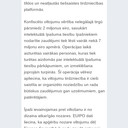
tīklos un neatļautās tiešsaistes tirdzniecības
platformās.
Konfiscēto viltojumu vērtība nelegālajā tirgū
pārsniedz 2 miljonus eiro, savukārt
intelektuālā īpašuma tiesību īpašniekiem
nodarītie zaudējumi tiek lēsti vairāk nekā 7
miljonu eiro apmērā. Operācijas laikā
aizturētas vairākas personas, kuras tiek
turētas aizdomās par intelektuālā īpašuma
tiesību pārkāpumiem, un izmeklēšana
joprojām turpinās. Šī operācija vēlreiz
apliecina, ka viltojumu tirdzniecība ir cieši
saistīta ar organizēto noziedzību un rada
būtiskus zaudējumus gan uzņēmumiem, gan
patērētājiem.
Īpaši ievainojamas pret viltošanu ir no
dizaina atkarīgās nozares. EUIPO dati
liecina, ka apģērbu nozare viltojumu dēļ