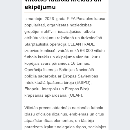
ekipējumu
Izmantojot 2026. gada FIFA Pasaules kausa
popularitāti, organizētās noziedzības
grupējumi aktīvi ir iesaistījušies futbola
atribūtu viltojumu ražošanā un tirdzniecībā.
Starptautiskā operācijā CLEANTRADE
izdevies konfiscēt vairāk nekā 66 000 viltotu
futbola kreklu un ekipējuma vienību, kuru
kopējais svars pārsniedz 16 tonnas.
Operāciju īstenoja Spānijas Nacionālā
policija sadarbībā ar Eiropas Savienības
Intelektuālā īpašuma biroju (EUIPO),
Eiropolu, Interpolu un Eiropas Biroju
krāpšanas apkarošanai (OLAF).
Viltotās preces atdarināja nacionālo futbola
izlašu oficiālos dizainus, emblēmas un citus
atpazīstamības elementus, un tās bija
paredzēts izplatīt nelegālos tirgos, sociālajos