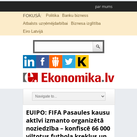
par mums
FOKUSĀ:
Politika
Banku bizness
Atbalsts uzņēmējdarbībai
Biznesa izglītība
Eiro Latvijā
EUIPO: FIFA Pasaules kausu
aktīvi izmanto organizētā
noziedzība – konfiscē 66 000
viltotus futbola kreklus un