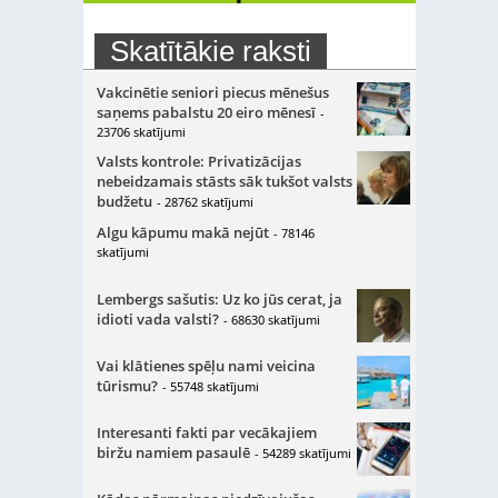
Skatītākie raksti
Vakcinētie seniori piecus mēnešus
saņems pabalstu 20 eiro mēnesī
-
23706 skatījumi
Valsts kontrole: Privatizācijas
nebeidzamais stāsts sāk tukšot valsts
budžetu
- 28762 skatījumi
Algu kāpumu makā nejūt
- 78146
skatījumi
Lembergs sašutis: Uz ko jūs cerat, ja
idioti vada valsti?
- 68630 skatījumi
Vai klātienes spēļu nami veicina
tūrismu?
- 55748 skatījumi
Interesanti fakti par vecākajiem
biržu namiem pasaulē
- 54289 skatījumi