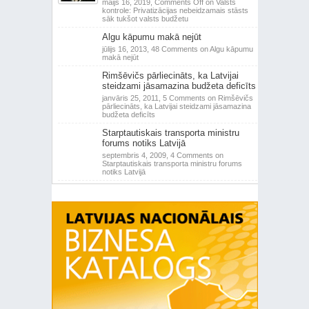
maijs 16, 2019,
Comments Off
on Valsts
kontrole: Privatizācijas nebeidzamais stāsts
sāk tukšot valsts budžetu
Algu kāpumu makā nejūt
jūlijs 16, 2013,
48 Comments
on Algu kāpumu
makā nejūt
Rimšēvičs pārliecināts, ka Latvijai
steidzami jāsamazina budžeta deficīts
janvāris 25, 2011,
5 Comments
on Rimšēvičs
pārliecināts, ka Latvijai steidzami jāsamazina
budžeta deficīts
Starptautiskais transporta ministru
forums notiks Latvijā
septembris 4, 2009,
4 Comments
on
Starptautiskais transporta ministru forums
notiks Latvijā