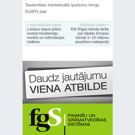
Savienības Intelektuālā īpašumu biroja
EUIPO dati.
< Iepriekšējais raksts
Nākošais raksts >
Lielajos kapos plāno
RIX Rīgas lidosta atzīta
ieviest mūsdienīgu
par labāko Eiropas
norāžu un informācijas
lidostu 5–10 miljonu
sistēmu
pasažieru kategorijā