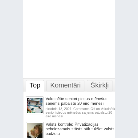
Top
Komentāri
Šķirkļi
Vakcinētie seniori piecus mēnešus
saņems pabalstu 20 eiro mēnesī
oktobris 13, 2021,
Comments Off
on Vakcinētie
seniori piecus mēnešus saņems pabalstu 20
eiro mēnesī
Valsts kontrole: Privatizācijas
nebeidzamais stāsts sāk tukšot valsts
budžetu