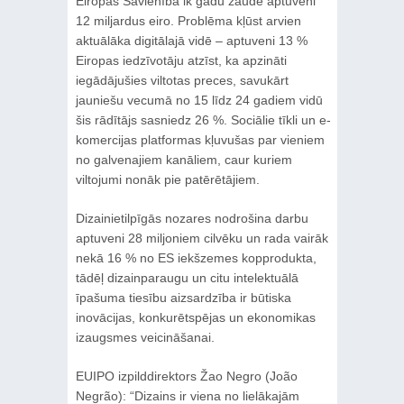
Eiropas Savienībā ik gadu zaudē aptuveni
12 miljardus eiro. Problēma kļūst arvien
aktuālāka digitālajā vidē – aptuveni 13 %
Eiropas iedzīvotāju atzīst, ka apzināti
iegādājušies viltotas preces, savukārt
jauniešu vecumā no 15 līdz 24 gadiem vidū
šis rādītājs sasniedz 26 %. Sociālie tīkli un e-
komercijas platformas kļuvušas par vieniem
no galvenajiem kanāliem, caur kuriem
viltojumi nonāk pie patērētājiem.
Dizainietilpīgās nozares nodrošina darbu
aptuveni 28 miljoniem cilvēku un rada vairāk
nekā 16 % no ES iekšzemes kopprodukta,
tādēļ dizainparaugu un citu intelektuālā
īpašuma tiesību aizsardzība ir būtiska
inovācijas, konkurētspējas un ekonomikas
izaugsmes veicināšanai.
EUIPO izpilddirektors Žao Negro (João
Negrão): “Dizains ir viena no lielākajām