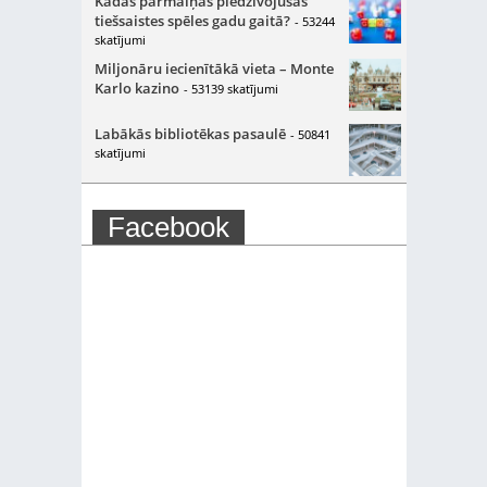
Kādas pārmaiņas piedzīvojušas
tiešsaistes spēles gadu gaitā?
- 53244
skatījumi
Miljonāru iecienītākā vieta – Monte
Karlo kazino
- 53139 skatījumi
Labākās bibliotēkas pasaulē
- 50841
skatījumi
Facebook