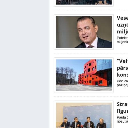
Vese
uzņē
milj
Pateico
miljoni
“Vel
pārs
kons
Pēc Pau
paziņoj
Stra
līgu
Paula S
nosūtī