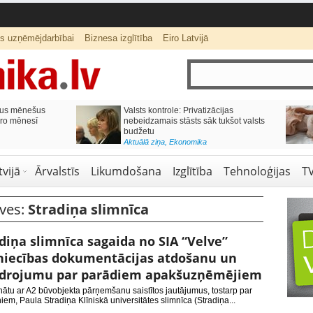
ts uzņēmējdarbībai
Biznesa izglītība
Eiro Latvijā
lai,
Septiņos mēnešos Vivi vilcienos
s budžetu?
pārvadāti 12 miljoni pasažieru; jūlijā
97,4 % reisu izpildīti laikā
Aktuālā ziņa
,
Bizness Latvijā
,
Tirdzniecība
vijā
Ārvalstīs
Likumdošana
Izglītība
Tehnoloģijas
T
ives:
Stradiņa slimnīca
diņa slimnīca sagaida no SIA “Velve”
niecības dokumentācijas atdošanu un
idrojumu par parādiem apakšuzņēmējiem
inātu ar A2 būvobjekta pārņemšanu saistītos jautājumus, tostarp par
iem, Paula Stradiņa Klīniskā universitātes slimnīca (Stradiņa...