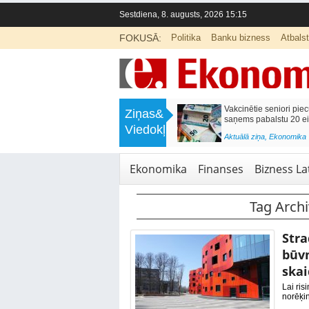
Sestdiena, 8. augusts, 2026 15:15
FOKUSĀ:
Politika
Banku bizness
Atbals
>
Labklājības ministrija rosina reformēt
Kā sagatavot bērnu sko
Ziņas&
un būtiski uzlabot vecāku pabalstu
nepārslogojot ģimene
Viedokļi
<
Aktuālā ziņa
,
Ekonomika
Aktuālā ziņa
,
Izglītība
Ekonomika
Finanses
Bizness Lat
Tag Arch
Stra
būv
ska
Lai ris
norēķin