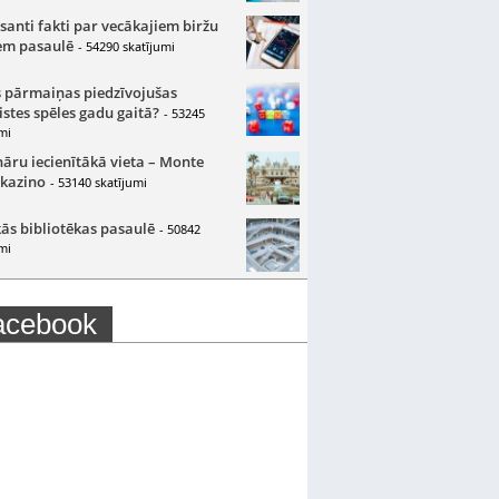
santi fakti par vecākajiem biržu
m pasaulē
- 54290 skatījumi
 pārmaiņas piedzīvojušas
istes spēles gadu gaitā?
- 53245
mi
nāru iecienītākā vieta – Monte
 kazino
- 53140 skatījumi
ās bibliotēkas pasaulē
- 50842
mi
acebook