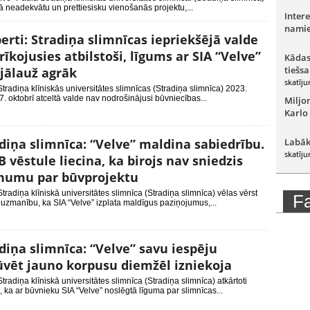
 neadekvātu un prettiesisku vienošanās projektu,...
Intere
namie
erti: Stradiņa slimnīcas iepriekšējā valde
rīkojusies atbilstoši, līgums ar SIA “Velve”
Kādas
tiešsa
 jālauž agrāk
skatīju
tradiņa klīniskās universitātes slimnīcas (Stradiņa slimnīca) 2023.
. oktobrī atceltā valde nav nodrošinājusi būvniecības...
Miljo
Karlo
diņa slimnīca: “Velve” maldina sabiedrību.
Labāk
skatīju
 vēstule liecina, ka birojs nav sniedzis
inumu par būvprojektu
tradiņa klīniskā universitātes slimnīca (Stradiņa slimnīca) vēlas vērst
F
uzmanību, ka SIA “Velve” izplata maldīgus paziņojumus,...
diņa slimnīca: “Velve” savu iespēju
vēt jauno korpusu diemžēl izniekoja
tradiņa klīniskā universitātes slimnīca (Stradiņa slimnīca) atkārtoti
 ka ar būvnieku SIA “Velve” noslēgtā līguma par slimnīcas...