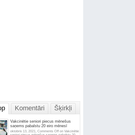
op
Komentāri
Šķirkļi
Vakcinētie seniori piecus mēnešus
saņems pabalstu 20 eiro mēnesī
oktobris 13, 2021,
Comments Off
on Vakcinētie
seniori piecus mēnešus saņems pabalstu 20