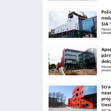
Poli
noda
SIA 
Pārņemo
(Stradi
Apse
pārņ
dok
Pārņem
univers
Stra
nead
proj
tie
SIA “Ve