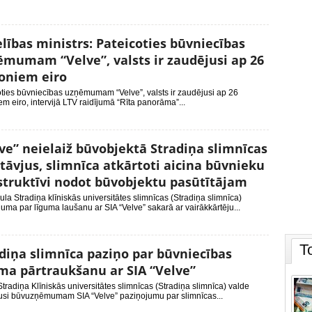
lības ministrs: Pateicoties būvniecības
mumam “Velve”, valsts ir zaudējusi ap 26
oniem eiro
ties būvniecības uzņēmumam “Velve”, valsts ir zaudējusi ap 26
em eiro, intervijā LTV raidījumā “Rīta panorāma”...
ve” neielaiž būvobjektā Stradiņa slimnīcas
tāvjus, slimnīca atkārtoti aicina būvnieku
truktīvi nodot būvobjektu pasūtītājam
la Stradiņa klīniskās universitātes slimnīcas (Stradiņa slimnīca)
uma par līguma laušanu ar SIA “Velve” sakarā ar vairākkārtēju...
T
diņa slimnīca paziņo par būvniecības
ma pārtraukšanu ar SIA “Velve”
tradiņa Klīniskās universitātes slimnīcas (Stradiņa slimnīca) valde
jusi būvuzņēmumam SIA “Velve” paziņojumu par slimnīcas...