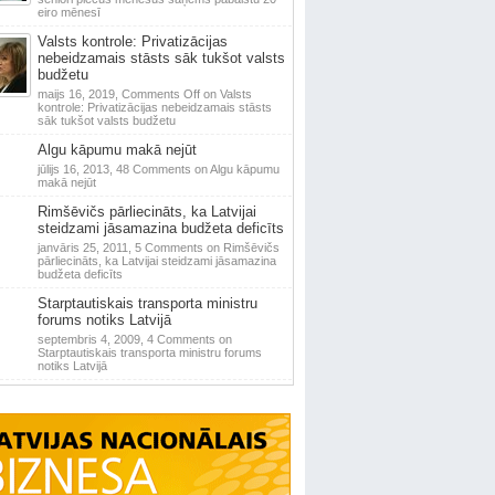
eiro mēnesī
Valsts kontrole: Privatizācijas
nebeidzamais stāsts sāk tukšot valsts
budžetu
maijs 16, 2019,
Comments Off
on Valsts
kontrole: Privatizācijas nebeidzamais stāsts
sāk tukšot valsts budžetu
Algu kāpumu makā nejūt
jūlijs 16, 2013,
48 Comments
on Algu kāpumu
makā nejūt
Rimšēvičs pārliecināts, ka Latvijai
steidzami jāsamazina budžeta deficīts
janvāris 25, 2011,
5 Comments
on Rimšēvičs
pārliecināts, ka Latvijai steidzami jāsamazina
budžeta deficīts
Starptautiskais transporta ministru
forums notiks Latvijā
septembris 4, 2009,
4 Comments
on
Starptautiskais transporta ministru forums
notiks Latvijā