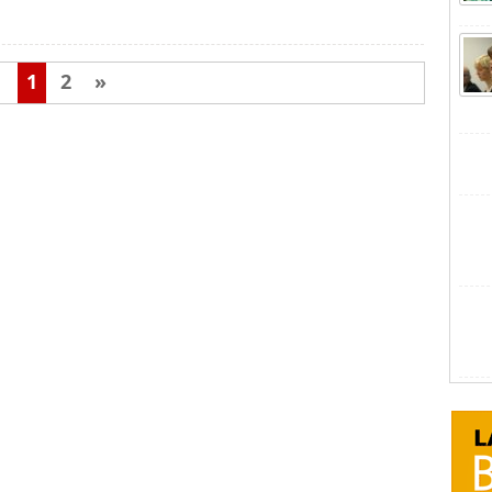
1
2
»