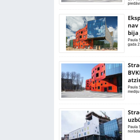
piedāvā
Eksp
nav 
bija
Paula S
gada 27
Stra
BVKB
atz
Paula S
mediju 
Stra
uzbū
Paula S
norāda,