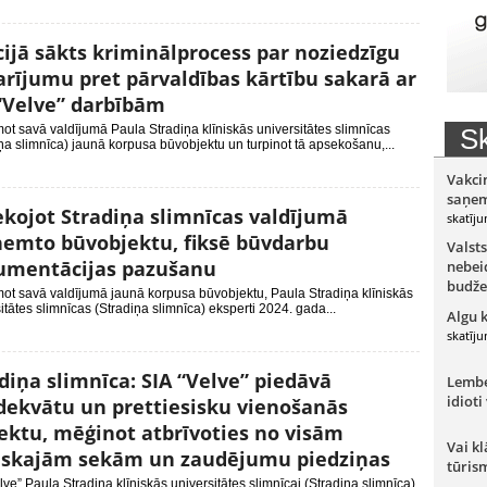
cijā sākts kriminālprocess par noziedzīgu
rījumu pret pārvaldības kārtību sakarā ar
“Velve” darbībām
t savā valdījumā Paula Stradiņa klīniskās universitātes slimnīcas
Sk
ņa slimnīca) jaunā korpusa būvobjektu un turpinot tā apsekošanu,...
Vakci
saņem
kojot Stradiņa slimnīcas valdījumā
skatīju
emto būvobjektu, fiksē būvdarbu
Valsts
umentācijas pazušanu
nebeid
budže
ot savā valdījumā jaunā korpusa būvobjektu, Paula Stradiņa klīniskās
itātes slimnīcas (Stradiņa slimnīca) eksperti 2024. gada...
Algu 
skatīju
diņa slimnīca: SIA “Velve” piedāvā
Lember
idioti
ekvātu un prettiesisku vienošanās
ektu, mēģinot atbrīvoties no visām
Vai kl
siskajām sekām un zaudējumu piedziņas
tūris
lve” Paula Stradiņa klīniskās universitātes slimnīcai (Stradiņa slimnīca)