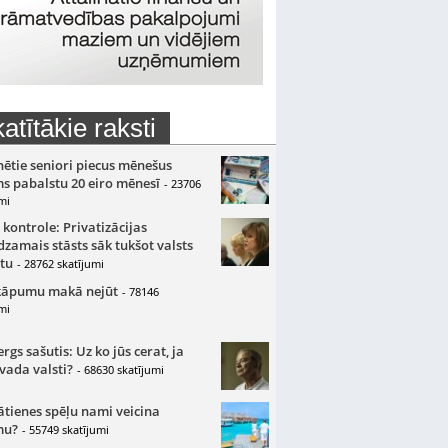
atītākie raksti
nētie seniori piecus mēnešus
s pabalstu 20 eiro mēnesī
- 23706
mi
 kontrole: Privatizācijas
zamais stāsts sāk tukšot valsts
tu
- 28762 skatījumi
kāpumu makā nejūt
- 78146
mi
gs sašutis: Uz ko jūs cerat, ja
 vada valsti?
- 68630 skatījumi
ātienes spēļu nami veicina
mu?
- 55749 skatījumi