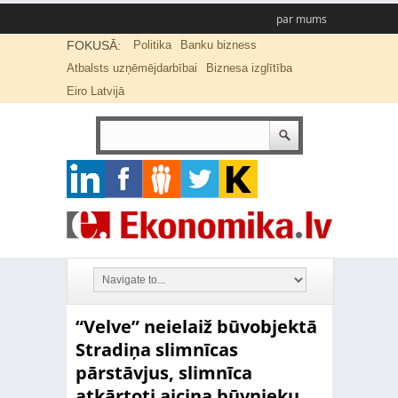
par mums
FOKUSĀ:
Politika
Banku bizness
Atbalsts uzņēmējdarbībai
Biznesa izglītība
Eiro Latvijā
“Velve” neielaiž būvobjektā
Stradiņa slimnīcas
pārstāvjus, slimnīca
atkārtoti aicina būvnieku