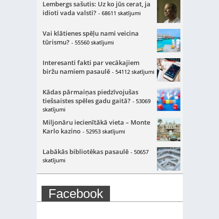
Lembergs sašutis: Uz ko jūs cerat, ja
idioti vada valsti?
- 68611 skatījumi
Vai klātienes spēļu nami veicina
tūrismu?
- 55560 skatījumi
Interesanti fakti par vecākajiem
biržu namiem pasaulē
- 54112 skatījumi
Kādas pārmaiņas piedzīvojušas
tiešsaistes spēles gadu gaitā?
- 53069
skatījumi
Miljonāru iecienītākā vieta – Monte
Karlo kazino
- 52953 skatījumi
Labākās bibliotēkas pasaulē
- 50657
skatījumi
Facebook