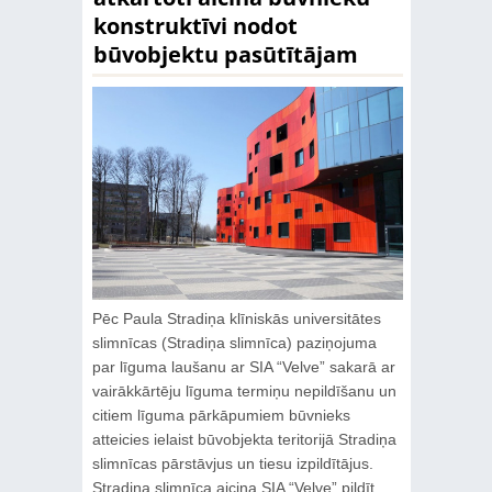
konstruktīvi nodot
būvobjektu pasūtītājam
Pēc Paula Stradiņa klīniskās universitātes
slimnīcas (Stradiņa slimnīca) paziņojuma
par līguma laušanu ar SIA “Velve” sakarā ar
vairākkārtēju līguma termiņu nepildīšanu un
citiem līguma pārkāpumiem būvnieks
atteicies ielaist būvobjekta teritorijā Stradiņa
slimnīcas pārstāvjus un tiesu izpildītājus.
Stradiņa slimnīca aicina SIA “Velve” pildīt