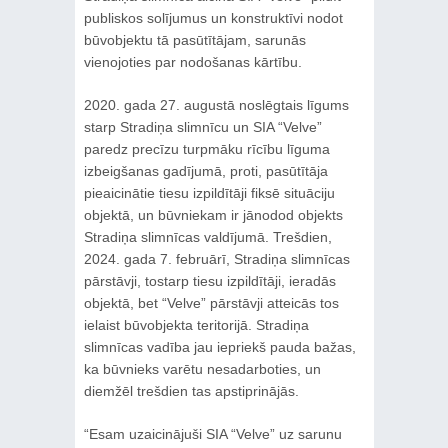
publiskos solījumus un konstruktīvi nodot
būvobjektu tā pasūtītājam, sarunās
vienojoties par nodošanas kārtību.
2020. gada 27. augustā noslēgtais līgums
starp Stradiņa slimnīcu un SIA “Velve”
paredz precīzu turpmāku rīcību līguma
izbeigšanas gadījumā, proti, pasūtītāja
pieaicinātie tiesu izpildītāji fiksē situāciju
objektā, un būvniekam ir jānodod objekts
Stradiņa slimnīcas valdījumā. Trešdien,
2024. gada 7. februārī, Stradiņa slimnīcas
pārstāvji, tostarp tiesu izpildītāji, ieradās
objektā, bet “Velve” pārstāvji atteicās tos
ielaist būvobjekta teritorijā. Stradiņa
slimnīcas vadība jau iepriekš pauda bažas,
ka būvnieks varētu nesadarboties, un
diemžēl trešdien tas apstiprinājās.
“Esam uzaicinājuši SIA “Velve” uz sarunu