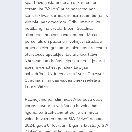
spar būvobjekta nodošanas kārtību, un
ceram, ka “Velves” pusē sapratne par
konstruktīvas sarunas nepieciešamību ņems
virsroku pār emocijām. Gribu uzsvērt, ka
neatkarīgi no pretdarbībām Stradiņa
slimnīca nemainīs savu lēmumu. Mūsu
personāls un pacienti ir pelnījuši strādāt un
ārstēties cienīgos un ārstniecības procesam
atbilstošos apstākļos, tostarp kvalitatīvi
izbūvētās un drošās telpās, tāpēc – jo ātrāk
spēsim vienoties, jo labāk Latvijas
sabiedrībai. Uz to es aicinu “Velvi,”” uzsver
Stradiņa slimnīcas valdes priekšsēdētājs
Lauris Vidzis.
Paziņojumu par slimnīcas A korpusa otrās
kārtas būvdarbu veikšanas būvniecības
līguma pārtraukšanu Stradiņa slimnīcas
valde būvuzņēmumam SIA “Velve” nosūtīja
2024. gada 6. februārī. Līgums lauzts, jo SIA
“Velve” nespēj pildīt līgumā noteiktās