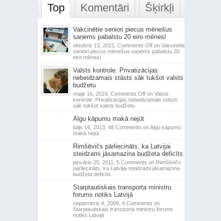
Top
Komentāri
Šķirkļi
Vakcinētie seniori piecus mēnešus
saņems pabalstu 20 eiro mēnesī
oktobris 13, 2021,
Comments Off
on Vakcinētie
seniori piecus mēnešus saņems pabalstu 20
eiro mēnesī
Valsts kontrole: Privatizācijas
nebeidzamais stāsts sāk tukšot valsts
budžetu
maijs 16, 2019,
Comments Off
on Valsts
kontrole: Privatizācijas nebeidzamais stāsts
sāk tukšot valsts budžetu
Algu kāpumu makā nejūt
jūlijs 16, 2013,
48 Comments
on Algu kāpumu
makā nejūt
Rimšēvičs pārliecināts, ka Latvijai
steidzami jāsamazina budžeta deficīts
janvāris 25, 2011,
5 Comments
on Rimšēvičs
pārliecināts, ka Latvijai steidzami jāsamazina
budžeta deficīts
Starptautiskais transporta ministru
forums notiks Latvijā
septembris 4, 2009,
4 Comments
on
Starptautiskais transporta ministru forums
notiks Latvijā