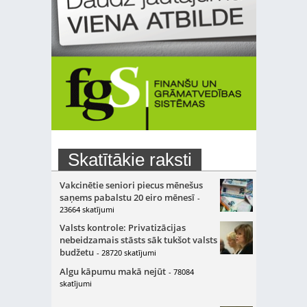
Skatītākie raksti
Vakcinētie seniori piecus mēnešus
saņems pabalstu 20 eiro mēnesī
-
23664 skatījumi
Valsts kontrole: Privatizācijas
nebeidzamais stāsts sāk tukšot valsts
budžetu
- 28720 skatījumi
Algu kāpumu makā nejūt
- 78084
skatījumi