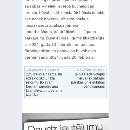
saistības – netiek ievēroti būvniecības
termiņi, būvobjektā konstatēti būtiski defekti,
kas netiek novērsti, objektā notikusi
nesaskaņotu apakšuzņēmēju
nodarbināšana, kā arī fiksēti citi līguma
pārkāpumi. Būvniecības līgums tiks izbeigts
ar 2024. gada 13. februāri, un patlaban
Stradiņa slimnīca gatavojas būvobjekta
pārņemšanai 2024. gada 20. februārī.
< Iepriekšējais raksts
Nākošais raksts >
ZZS frakcija neatbalsta
Baltijas iedzīvotājus
uzsākto skolu tīkla
visvairāk satrauc
reformu: Ikkatram
pārtikas un elektrības
bērnam jānodrošina
cenu kāpums
kvalitatīva un pieejama
izglītība