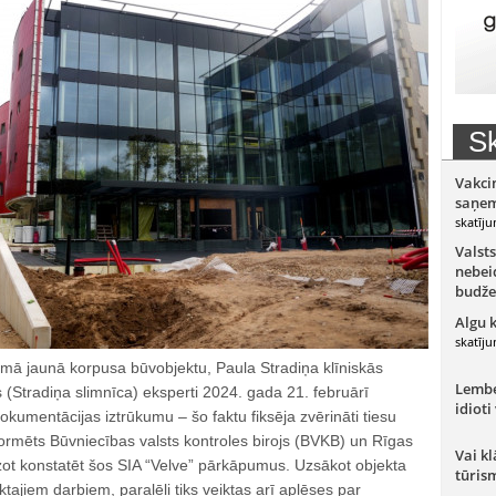
Sk
Vakci
saņem
skatīju
Valsts
nebeid
budže
Algu 
skatīju
mā jaunā korpusa būvobjektu, Paula Stradiņa klīniskās
Lember
s (Stradiņa slimnīca) eksperti 2024. gada 21. februārī
idioti
kumentācijas iztrūkumu – šo faktu fiksēja zvērināti tiesu
informēts Būvniecības valsts kontroles birojs (BVKB) un Rīgas
Vai kl
zot konstatēt šos SIA “Velve” pārkāpumus. Uzsākot objekta
tūris
ajiem darbiem, paralēli tiks veiktas arī aplēses par