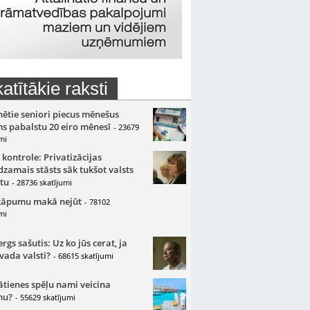
atītākie raksti
nētie seniori piecus mēnešus
s pabalstu 20 eiro mēnesī
- 23679
mi
 kontrole: Privatizācijas
zamais stāsts sāk tukšot valsts
tu
- 28736 skatījumi
kāpumu makā nejūt
- 78102
mi
gs sašutis: Uz ko jūs cerat, ja
 vada valsti?
- 68615 skatījumi
ātienes spēļu nami veicina
mu?
- 55629 skatījumi