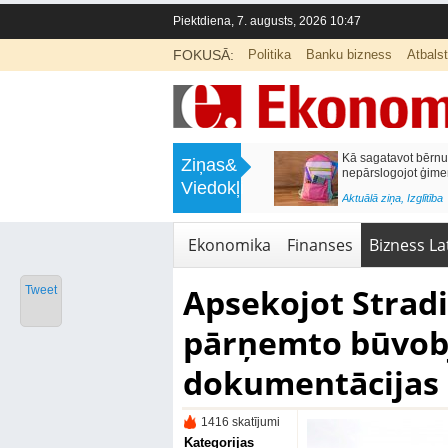
Piektdiena, 7. augusts, 2026 10:47
FOKUSĀ:
Politika
Banku bizness
Atbals
>
Labklājības ministrija rosina reformēt
Kā sagatavot bērnu sko
Ziņas&
un būtiski uzlabot vecāku pabalstu
nepārslogojot ģimene
Viedokļi
<
Aktuālā ziņa
,
Ekonomika
Aktuālā ziņa
,
Izglītība
Ekonomika
Finanses
Bizness Lat
Apsekojot Stradi
Tweet
pārņemto būvobj
dokumentācijas
1416 skatījumi
Kategorijas