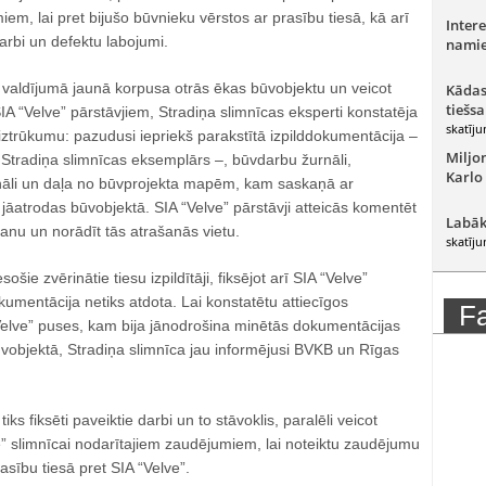
em, lai pret bijušo būvnieku vērstos ar prasību tiesā, kā arī
Intere
arbi un defektu labojumi.
namie
 valdījumā jaunā korpusa otrās ēkas būvobjektu un veicot
Kādas
tiešsa
 “Velve” pārstāvjiem, Stradiņa slimnīcas eksperti konstatēja
skatīju
trūkumu: pazudusi iepriekš parakstītā izpilddokumentācija –
Miljo
ī Stradiņa slimnīcas eksemplārs –, būvdarbu žurnāli,
Karlo
nāli un daļa no būvprojekta mapēm, kam saskaņā ar
āatrodas būvobjektā. SIA “Velve” pārstāvji atteicās komentēt
Labāk
nu un norādīt tās atrašanās vietu.
skatīju
sošie zvērinātie tiesu izpildītāji, fiksējot arī SIA “Velve”
okumentācija netiks atdota. Lai konstatētu attiecīgos
F
lve” puses, kam bija jānodrošina minētās dokumentācijas
vobjektā, Stradiņa slimnīca jau informējusi BVKB un Rīgas
ks fiksēti paveiktie darbi un to stāvoklis, paralēli veicot
e” slimnīcai nodarītajiem zaudējumiem, lai noteiktu zaudējumu
sību tiesā pret SIA “Velve”.