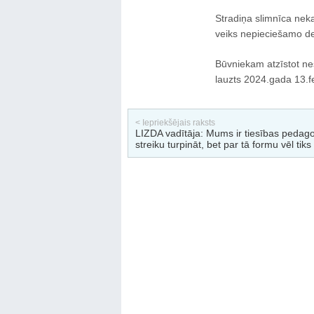
Stradiņa slimnīca nek
veiks nepieciešamo de
Būvniekam atzīstot nes
lauzts 2024.gada 13.f
< Iepriekšējais raksts
LIZDA vadītāja: Mums ir tiesības pedag
streiku turpināt, bet par tā formu vēl tiks