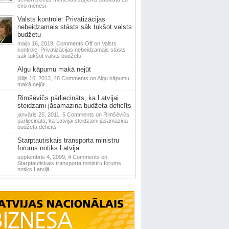
eiro mēnesī
Valsts kontrole: Privatizācijas
nebeidzamais stāsts sāk tukšot valsts
budžetu
maijs 16, 2019,
Comments Off
on Valsts
kontrole: Privatizācijas nebeidzamais stāsts
sāk tukšot valsts budžetu
Algu kāpumu makā nejūt
jūlijs 16, 2013,
48 Comments
on Algu kāpumu
makā nejūt
Rimšēvičs pārliecināts, ka Latvijai
steidzami jāsamazina budžeta deficīts
janvāris 25, 2011,
5 Comments
on Rimšēvičs
pārliecināts, ka Latvijai steidzami jāsamazina
budžeta deficīts
Starptautiskais transporta ministru
forums notiks Latvijā
septembris 4, 2009,
4 Comments
on
Starptautiskais transporta ministru forums
notiks Latvijā