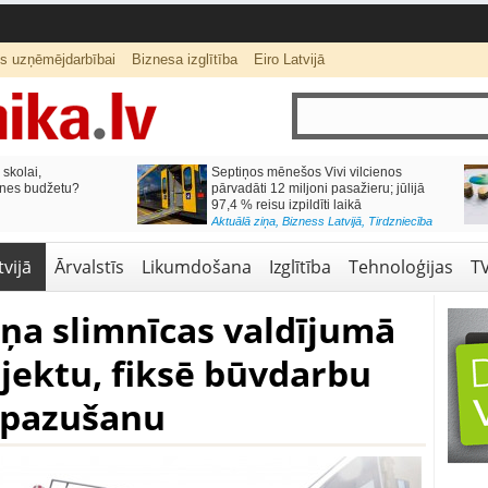
ts uzņēmējdarbībai
Biznesa izglītība
Eiro Latvijā
lai,
Septiņos mēnešos Vivi vilcienos
s budžetu?
pārvadāti 12 miljoni pasažieru; jūlijā
97,4 % reisu izpildīti laikā
Aktuālā ziņa
,
Bizness Latvijā
,
Tirdzniecība
vijā
Ārvalstīs
Likumdošana
Izglītība
Tehnoloģijas
T
ņa slimnīcas valdījumā
ektu, fiksē būvdarbu
 pazušanu