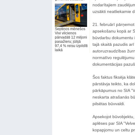
nodarītajiem zaudējumi
uzsākti neatliekamie d
21. februārī pārņemot
Septiņos mēnešos
apsekošanu kopā ar SIA
Vivi vilcienos
pārvadāti 12 miljoni
būvdarbu dokumentu iz
pasažieru; jūlijā
tajā skaitā pazudis ar
97,4 % reisu izpildīti
laikā
autoruzraudzības žur
normatīvo regulējumu j
dokumentācijas pazuša
Šos faktus fiksēja klāte
pārstāvja teikto, ka d
pārkāpumus no SIA “Ve
neskarta atrašanās bū
pilsētas būvvaldi.
Apsekojot būvobjektu, ti
aplēses par SIA “Velv
kopapjomu un celtu pra