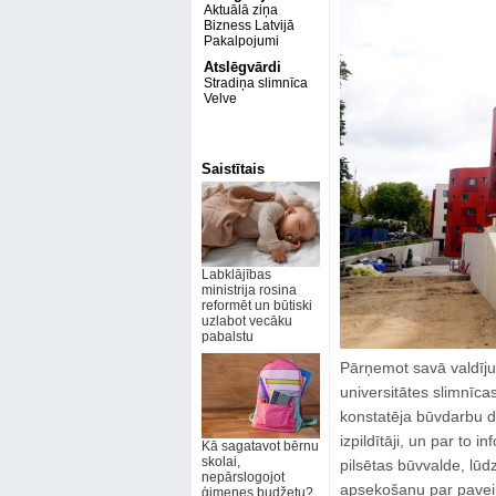
Aktuālā ziņa
Bizness Latvijā
Pakalpojumi
Atslēgvārdi
Stradiņa slimnīca
Velve
Saistītais
Labklājības
ministrija rosina
reformēt un būtiski
uzlabot vecāku
pabalstu
Pārņemot savā valdīju
universitātes slimnīca
konstatēja būvdarbu do
izpildītāji, un par to 
Kā sagatavot bērnu
skolai,
pilsētas būvvalde, lūd
nepārslogojot
apsekošanu par paveikt
ģimenes budžetu?