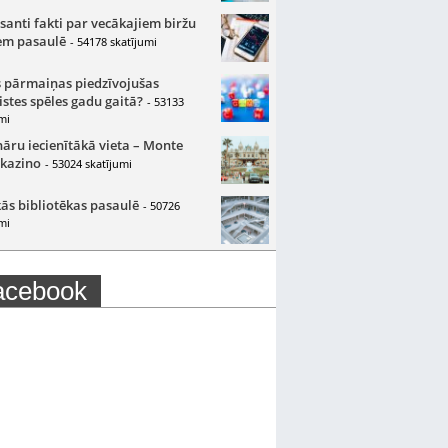
santi fakti par vecākajiem biržu
m pasaulē
- 54178 skatījumi
 pārmaiņas piedzīvojušas
istes spēles gadu gaitā?
- 53133
mi
nāru iecienītākā vieta – Monte
 kazino
- 53024 skatījumi
ās bibliotēkas pasaulē
- 50726
mi
acebook