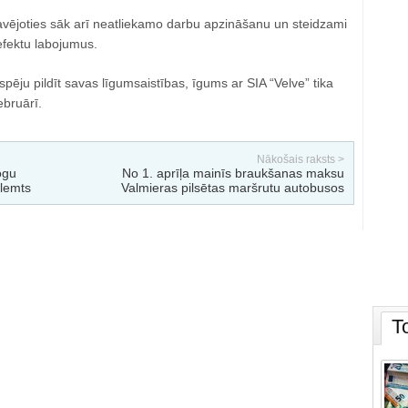
avējoties sāk arī neatliekamo darbu apzināšanu un steidzami
fektu labojumus.
pēju pildīt savas līgumsaistības, īgums ar SIA “Velve” tika
ebruārī.
Nākošais raksts >
ogu
No 1. aprīļa mainīs braukšanas maksu
 lemts
Valmieras pilsētas maršrutu autobusos
T