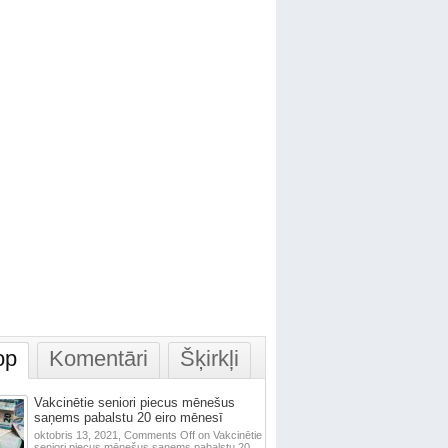
op
Komentāri
Šķirkļi
Vakcinētie seniori piecus mēnešus
saņems pabalstu 20 eiro mēnesī
oktobris 13, 2021,
Comments Off
on Vakcinētie
seniori piecus mēnešus saņems pabalstu 20