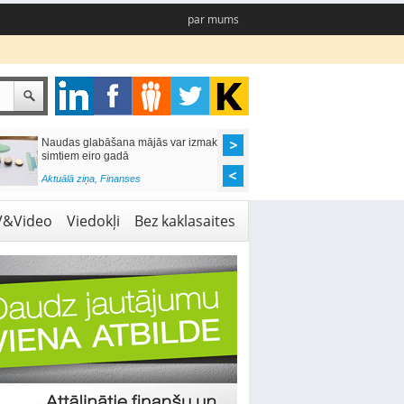
par mums
Naudas glabāšana mājās var izmaksāt
Katrs desmitais mājok
simtiem eiro gadā
pieteikums tiek noraid
kredītvēstures dēļ
Aktuālā ziņa
,
Finanses
Aktuālā ziņa
,
Finanses
V&Video
Viedokļi
Bez kaklasaites