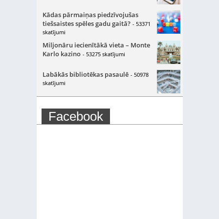
Kādas pārmaiņas piedzīvojušas
tiešsaistes spēles gadu gaitā?
- 53371
skatījumi
Miljonāru iecienītākā vieta – Monte
Karlo kazino
- 53275 skatījumi
Labākās bibliotēkas pasaulē
- 50978
skatījumi
Facebook