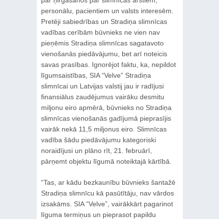
personālu, pacientiem un valsts interesēm.
Pretēji sabiedrības un Stradiņa slimnīcas
vadības cerībām būvnieks ne vien nav
pieņēmis Stradiņa slimnīcas sagatavoto
vienošanās piedāvājumu, bet arī noteicis
savas prasības. Ignorējot faktu, ka, nepildot
līgumsaistības, SIA “Velve” Stradiņa
slimnīcai un Latvijas valstij jau ir radījusi
finansiālus zaudējumus vairāku desmitu
miljonu eiro apmērā, būvnieks no Stradiņa
slimnīcas vienošanās gadījumā pieprasījis
vairāk nekā 11,5 miljonus eiro. Slimnīcas
vadība šādu piedāvājumu kategoriski
noraidījusi un plāno rīt, 21. februārī,
pārņemt objektu līgumā noteiktajā kārtībā.
“Tas, ar kādu bezkaunību būvnieks šantažē
Stradiņa slimnīcu kā pasūtītāju, nav vārdos
izsakāms. SIA “Velve”, vairākkārt pagarinot
līguma termiņus un pieprasot papildu