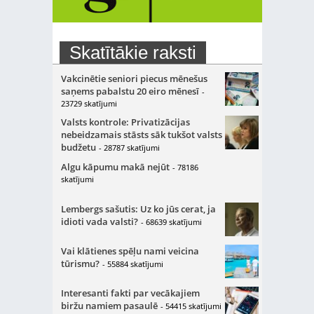
Skatītākie raksti
Vakcinētie seniori piecus mēnešus
saņems pabalstu 20 eiro mēnesī
-
23729 skatījumi
Valsts kontrole: Privatizācijas
nebeidzamais stāsts sāk tukšot valsts
budžetu
- 28787 skatījumi
Algu kāpumu makā nejūt
- 78186
skatījumi
Lembergs sašutis: Uz ko jūs cerat, ja
idioti vada valsti?
- 68639 skatījumi
Vai klātienes spēļu nami veicina
tūrismu?
- 55884 skatījumi
Interesanti fakti par vecākajiem
biržu namiem pasaulē
- 54415 skatījumi