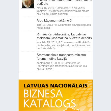
budžetu
maijs 16, 2019,
Comments Off
on Valsts
kontrole: Privatizācijas nebeidzamais stāsts
sāk tukšot valsts budžetu
Algu kāpumu makā nejūt
jūlijs 16, 2013,
48 Comments
on Algu kāpumu
makā nejūt
Rimšēvičs pārliecināts, ka Latvijai
steidzami jāsamazina budžeta deficīts
janvāris 25, 2011,
5 Comments
on Rimšēvičs
pārliecināts, ka Latvijai steidzami jāsamazina
budžeta deficīts
Starptautiskais transporta ministru
forums notiks Latvijā
septembris 4, 2009,
4 Comments
on
Starptautiskais transporta ministru forums
notiks Latvijā