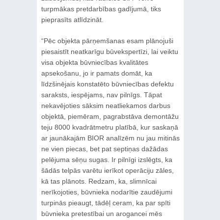
turpmākas pretdarbības gadījumā, tiks
pieprasīts atlīdzināt.
“Pēc objekta pārņemšanas esam plānojuši
piesaistīt neatkarīgu būvekspertīzi, lai veiktu
visa objekta būvniecības kvalitātes
apsekošanu, jo ir pamats domāt, ka
līdzšinējais konstatēto būvniecības defektu
saraksts, iespējams, nav pilnīgs. Tāpat
nekavējoties sāksim neatliekamos darbus
objektā, piemēram, pagrabstāva demontāžu
teju 8000 kvadrātmetru platībā, kur saskaņā
ar jaunākajām BIOR analīzēm nu jau mitinās
ne vien piecas, bet pat septiņas dažādas
pelējuma sēņu sugas. Ir pilnīgi izslēgts, ka
šādās telpās varētu ierīkot operāciju zāles,
kā tas plānots. Redzam, ka, slimnīcai
nerīkojoties, būvnieka nodarītie zaudējumi
turpinās pieaugt, tādēļ ceram, ka par spīti
būvnieka pretestībai un arogancei mēs