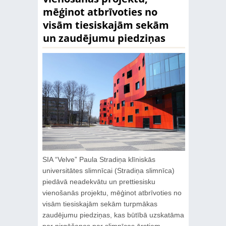
mēģinot atbrīvoties no
visām tiesiskajām sekām
un zaudējumu piedziņas
SIA “Velve” Paula Stradiņa klīniskās
universitātes slimnīcai (Stradiņa slimnīca)
piedāvā neadekvātu un prettiesisku
vienošanās projektu, mēģinot atbrīvoties no
visām tiesiskajām sekām turpmākas
zaudējumu piedziņas, kas būtībā uzskatāma
par ņirgāšanos par slimnīcas ārstiem,