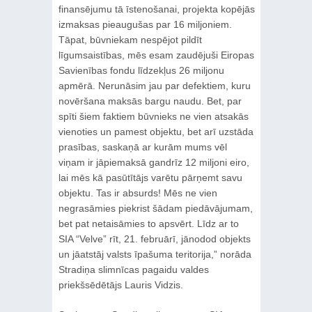
finansējumu tā īstenošanai, projekta kopējās
izmaksas pieaugušas par 16 miljoniem.
Tāpat, būvniekam nespējot pildīt
līgumsaistības, mēs esam zaudējuši Eiropas
Savienības fondu līdzekļus 26 miljonu
apmērā. Nerunāsim jau par defektiem, kuru
novēršana maksās bargu naudu. Bet, par
spīti šiem faktiem būvnieks ne vien atsakās
vienoties un pamest objektu, bet arī uzstāda
prasības, saskaņā ar kurām mums vēl
viņam ir jāpiemaksā gandrīz 12 miljoni eiro,
lai mēs kā pasūtītājs varētu pārņemt savu
objektu. Tas ir absurds! Mēs ne vien
negrasāmies piekrist šādam piedāvājumam,
bet pat netaisāmies to apsvērt. Līdz ar to
SIA “Velve” rīt, 21. februārī, jānodod objekts
un jāatstāj valsts īpašuma teritorija,” norāda
Stradiņa slimnīcas pagaidu valdes
priekšsēdētājs Lauris Vidzis.