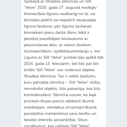
Saskaņā ar Stradiņa slimnīcas un SIA
“Velve” 2020. gada 27. augustā noslēgto
būvniecības līgumu neatkarīgi no tā, vai
būvnieks piekrīt vai nepiekrīt vienpusējai
līguma laušanai, pēc līguma laušanas
būvniekam piecu darba dienu laikā ir
jānodod pasūtītājam būvlaukums ar
pieņemšanas aktu, ar visiem darbiem,
būvmateriāliem, izpilddokumentāciju u. tml.
Līgums ar SIA “Velve” juridiski bija spēkā līdz
2024. gada 13. februārim, bet līdz pat šim
brīdim SIA “Velve” nav nodevusi objektu
Stradiņa slimnīcai. Tas ir valsts īpašums,
kuru pārvalda slimnīca – SIA “Velve” rīcība,
nenododot objektu, būs patvarīga, kas būs
kriminālsodāmi. Slimnīca uzsver, ka šajā
procesā rīkojas precīzi atbilstoši likumā
noteiktajam, vienlaikus izmantojot likumā
paredzētos mehānismus savu tiesību un
tiesisko interešu aizsardzībai. Visus
zaudējumus, kas radīsies SIA “Velve”