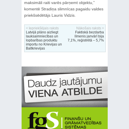
maksimāli raiti varēs pārņemt objektu,”
komentē Stradiņa slimnīcas pagaidu valdes
priekšsēdētājs Lauris Vidzis.
< Iepriekšējais raksts
Nākošais raksts >
Latvijā plāno aizliegt
Faktiskā bezdarba
lauksaimniecības un
līmenis janvārī bija
lopbarības produktu
7,1%, reģistrētā – 5,7%
importu no Krievijas un
Baltkrievijas