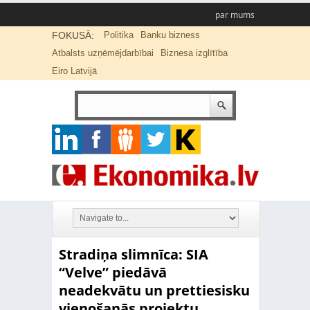
par mums
FOKUSĀ:
Politika
Banku bizness
Atbalsts uzņēmējdarbībai
Biznesa izglītība
Eiro Latvijā
Stradiņa slimnīca: SIA
“Velve” piedāvā
neadekvātu un prettiesisku
vienošanās projektu,