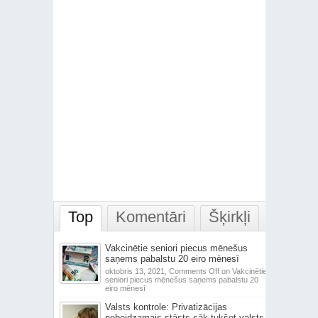
Top
Komentāri
Šķirkļi
Vakcinētie seniori piecus mēnešus
saņems pabalstu 20 eiro mēnesī
oktobris 13, 2021,
Comments Off
on Vakcinētie
seniori piecus mēnešus saņems pabalstu 20
eiro mēnesī
Valsts kontrole: Privatizācijas
nebeidzamais stāsts sāk tukšot valsts