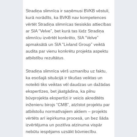
Stradiņa slimnīca ir saņēmusi BVKB vēstuli,
kurā norādīts, ka BVKB nav kompetences
vērtēt Stradiņa slimnīcas tiesiskās attiecības
ar SIA “Velve”, bet kurā tas lūdz Stradiņa
slimnīcu izvērtēt konkrēto, SIA “Velve”
apmaksātā un SIA “Livland Group” veiktā
audita par vienu konkrētu projekta aspektu
atbilstību rezultātus.
Stradiņa slimnīca vērš uzmanību uz faktu,
ka esošajā situācijā ir tikušas veiktas un
noteikti tiks veiktas vēl daudzas un dažādas
ekspertīzes, bet jāatgādina, ka pilnu
būvprojekta ekspertīzi ir veicis akreditēts
inženieru birojs “CMB”, atzīstot projektu par
atbilstošu normatīvajiem aktiem – projekts
vērtēts arī iepirkuma procesā, un bez šāda
izvērtējuma un pozitīva atzinuma vispār
nebūtu iespējams uzsākt būvniecību.