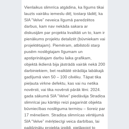
Vienlaikus slimnīca atgādina, ka līgums tikai
lauzts vairāku iemeslu dēļ, tostarp tādēļ, ka
SIA “Velve” neveica līgumā paredzētos
darbus, kam nav nekāda sakara ar
diskusijām par projekta kvalitāti un to, kam ir
pienākums projektu detalizēt (būvniekam vai
projektētajam). Piemēram, atbilstoši starp
pusēm noslēgtajam līgumam un
apstiprinātajam darbu laika grafikam,
objektā ikdienā bija jāstrādā vairāk nekā 200
darbiniekiem, bet realitātē strādāja labākajā
gadījumā vien 50 – 100 cilvēku. Tāpat tika
pieļauta virkne defektu, kas vai nu netika
novērsti, vai tika novērsti pārāk lēni. 2024.
gada sākumā SIA “Velve” piedāvāja Stradiņa
slimnīcai jau kārtējo reizi pagarināt objekta
būvniecības noslēguma termiņu – šoreiz par
17 mēnešiem. Stradiņa slimnīcas vērtējumā
SIA “Velve” mērķtiecīgi veica darbības, lai
paildzinātu projekta izpildi, pielāgojot to