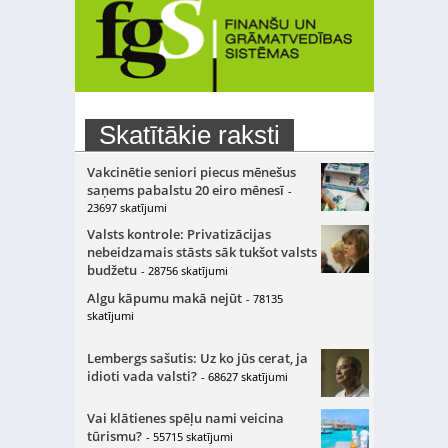
Skatītākie raksti
Vakcinētie seniori piecus mēnešus
saņems pabalstu 20 eiro mēnesī
-
23697 skatījumi
Valsts kontrole: Privatizācijas
nebeidzamais stāsts sāk tukšot valsts
budžetu
- 28756 skatījumi
Algu kāpumu makā nejūt
- 78135
skatījumi
Lembergs sašutis: Uz ko jūs cerat, ja
idioti vada valsti?
- 68627 skatījumi
Vai klātienes spēļu nami veicina
tūrismu?
- 55715 skatījumi