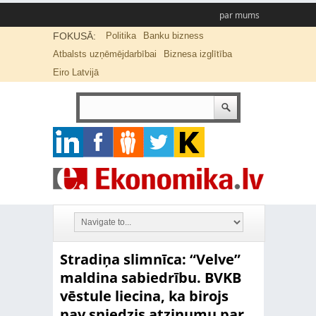
par mums
FOKUSĀ:
Politika
Banku bizness
Atbalsts uzņēmējdarbībai
Biznesa izglītība
Eiro Latvijā
Stradiņa slimnīca: “Velve”
maldina sabiedrību. BVKB
vēstule liecina, ka birojs
nav sniedzis atzinumu par