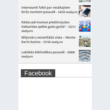
Interesanti fakti par vecākajiem
biržu namiem pasaulē
- 54256 skatījumi
Kādas pārmaiņas piedzīvojušas
tiešsaistes spēles gadu gaitā?
- 53212
skatījumi
Miljonāru iecienītākā vieta – Monte
Karlo kazino
- 53106 skatījumi
Labākās bibliotēkas pasaulē
- 50808
skatījumi
Facebook