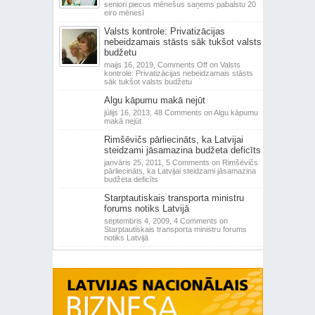
seniori piecus mēnešus saņems pabalstu 20
eiro mēnesī
Valsts kontrole: Privatizācijas
nebeidzamais stāsts sāk tukšot valsts
budžetu
maijs 16, 2019,
Comments Off
on Valsts
kontrole: Privatizācijas nebeidzamais stāsts
sāk tukšot valsts budžetu
Algu kāpumu makā nejūt
jūlijs 16, 2013,
48 Comments
on Algu kāpumu
makā nejūt
Rimšēvičs pārliecināts, ka Latvijai
steidzami jāsamazina budžeta deficīts
janvāris 25, 2011,
5 Comments
on Rimšēvičs
pārliecināts, ka Latvijai steidzami jāsamazina
budžeta deficīts
Starptautiskais transporta ministru
forums notiks Latvijā
septembris 4, 2009,
4 Comments
on
Starptautiskais transporta ministru forums
notiks Latvijā