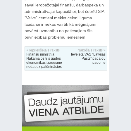
savai ierobežotajai finanšu, darbaspēka un
administratīvajai kapacitātei, bet šobrīd SIA
“Velve” centieni meklēt cēloni līguma
laušanai ir nekas vairāk kā mēģinājumi
novērst uzmanību no patiesajiem šīs
būvniecības problēmu iemesliem.
< Iepriekšējais raksts
Nākošais raksts >
Finanšu ministrija:
Ievēlēta VAS “Latvijas
Nākamajos trīs gados
Pasts” pagaidu
ekonomikas izaugsme
padome
nedaudz palēnināsies