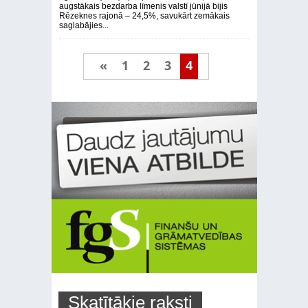
augstākais bezdarba līmenis valstī jūnijā bijis
Rēzeknes rajonā – 24,5%, savukārt zemākais
saglabājies...
«
1
2
3
4
Skatītākie raksti