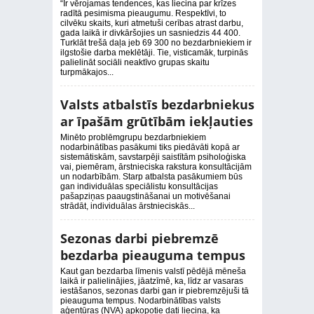
“Ir vērojamas tendences, kas liecina par krīzes
radītā pesimisma pieaugumu. Respektīvi, to
cilvēku skaits, kuri atmetuši cerības atrast darbu,
gada laikā ir divkāršojies un sasniedzis 44 400.
Turklāt trešā daļa jeb 69 300 no bezdarbniekiem ir
ilgstošie darba meklētāji. Tie, visticamāk, turpinās
palielināt sociāli neaktīvo grupas skaitu
turpmākajos...
Valsts atbalstīs bezdarbniekus
ar īpašām grūtībām iekļauties
Minēto problēmgrupu bezdarbniekiem
nodarbinātības pasākumi tiks piedāvāti kopā ar
sistemātiskām, savstarpēji saistītām psiholoģiska
vai, piemēram, ārstnieciska rakstura konsultācijām
un nodarbībām. Starp atbalsta pasākumiem būs
gan individuālas speciālistu konsultācijas
pašapziņas paaugstināšanai un motivēšanai
strādāt, individuālas ārstnieciskās...
Sezonas darbi piebremzē
bezdarba pieauguma tempus
Kaut gan bezdarba līmenis valstī pēdējā mēneša
laikā ir palielinājies, jāatzīmē, ka, līdz ar vasaras
iestāšanos, sezonas darbi gan ir piebremzējuši tā
pieauguma tempus. Nodarbinātības valsts
aģentūras (NVA) apkopotie dati liecina, ka