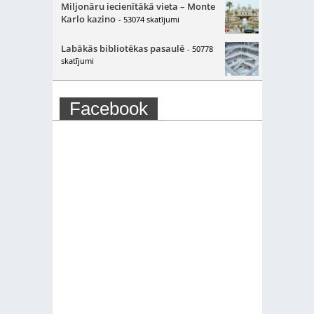
Miljonāru iecienītākā vieta – Monte
Karlo kazino
- 53074 skatījumi
Labākās bibliotēkas pasaulē
- 50778
skatījumi
Facebook