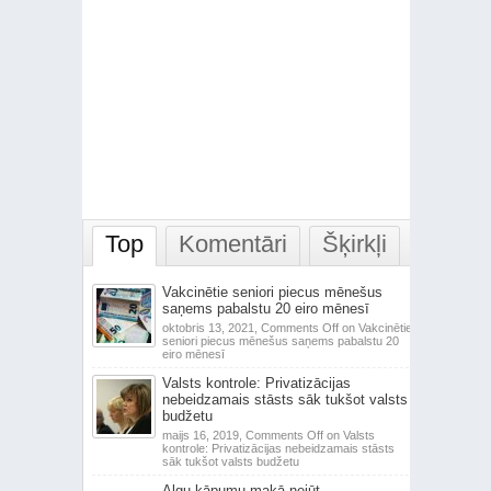
Top
Komentāri
Šķirkļi
Vakcinētie seniori piecus mēnešus
saņems pabalstu 20 eiro mēnesī
oktobris 13, 2021,
Comments Off
on Vakcinētie
seniori piecus mēnešus saņems pabalstu 20
eiro mēnesī
Valsts kontrole: Privatizācijas
nebeidzamais stāsts sāk tukšot valsts
budžetu
maijs 16, 2019,
Comments Off
on Valsts
kontrole: Privatizācijas nebeidzamais stāsts
sāk tukšot valsts budžetu
Algu kāpumu makā nejūt