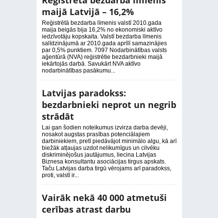
Reģistrētā bezdarba līmenis
maijā Latvijā – 16,2%
Reģistrētā bezdarba līmenis valstī 2010.gada
maija beigās bija 16,2% no ekonomiski aktīvo
iedzīvotāju kopskaita. Valstī bezdarba līmenis
salīdzinājumā ar 2010.gada aprīlī samazinājies
par 0,5% punktiem. 7097 Nodarbinātības valsts
aģentūrā (NVA) reģistrētie bezdarbnieki maijā
iekārtojās darbā. Savukārt NVA aktīvo
nodarbinātības pasākumu...
Latvijas paradokss:
bezdarbnieki neprot un negrib
strādāt
Lai gan šodien noteikumus izvirza darba devēji,
nosakot augstas prasības potenciālajiem
darbiniekiem, pretī piedāvājot minimālo algu, kā arī
biežāk atļaujas uzdot nelikumīgus un cilvēku
diskriminējošus jautājumus, liecina Latvijas
Biznesa konsultantu asociācijas tirgus apskats.
Taču Latvijas darba tirgū vērojams arī paradokss,
proti, valstī ir...
Vairāk nekā 40 000 atmetuši
cerības atrast darbu