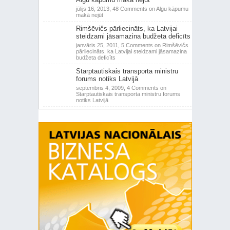
jūlijs 16, 2013,
48 Comments
on Algu kāpumu
makā nejūt
Rimšēvičs pārliecināts, ka Latvijai
steidzami jāsamazina budžeta deficīts
janvāris 25, 2011,
5 Comments
on Rimšēvičs
pārliecināts, ka Latvijai steidzami jāsamazina
budžeta deficīts
Starptautiskais transporta ministru
forums notiks Latvijā
septembris 4, 2009,
4 Comments
on
Starptautiskais transporta ministru forums
notiks Latvijā