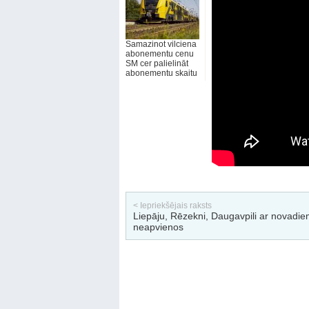
Samazinot vilciena
abonementu cenu
SM cer palielināt
abonementu skaitu
< Iepriekšējais raksts
Liepāju, Rēzekni, Daugavpili ar novadie
neapvienos