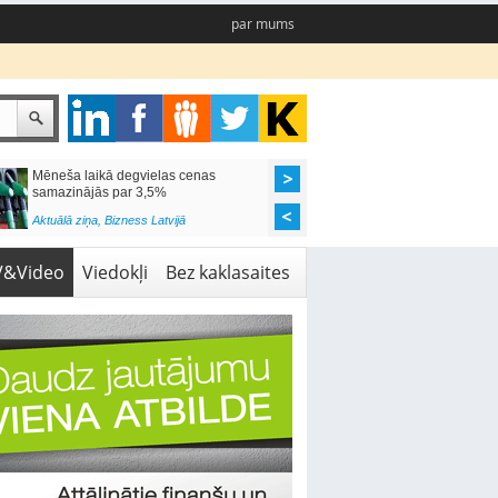
par mums
Mēneša laikā degvielas cenas
Rīgas pašvaldības sko
samazinājās par 3,5%
pieejamas 192 vietas 
Aktuālā ziņa
,
Bizness Latvijā
Aktuālā ziņa
,
Izglītība
V&Video
Viedokļi
Bez kaklasaites