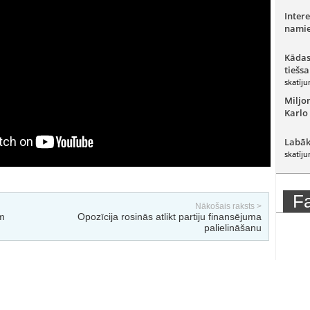
Intere
namie
Kādas
tiešsa
skatīju
Miljo
Karlo
Labāk
skatīju
F
Nākošais raksts >
m
Opozīcija rosinās atlikt partiju finansējuma
palielināšanu