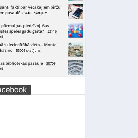
santi fakti par vecākajiem biržu
m pasaulē
- 54161 skatījumi
 pārmaiņas piedzīvojušas
istes spēles gadu gaitā?
- 53116
mi
nāru iecienītākā vieta – Monte
 kazino
- 53006 skatījumi
ās bibliotēkas pasaulē
- 50709
mi
acebook