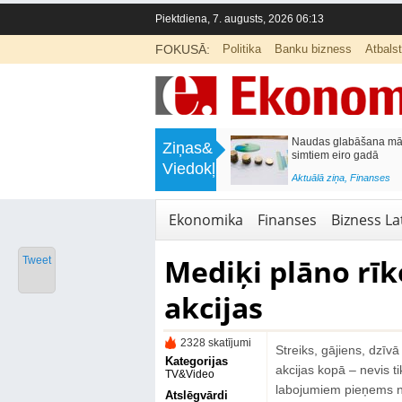
Piektdiena, 7. augusts, 2026 06:13
FOKUSĀ:
Politika
Banku bizness
Atbals
>
Septiņos mēnešos Vivi vilcienos
Naudas glabāšana māj
Ziņas&
pārvadāti 12 miljoni pasažieru; jūlijā
simtiem eiro gadā
Viedokļi
97,4 % reisu izpildīti laikā
<
Aktuālā ziņa
,
Finanses
Aktuālā ziņa
,
Bizness Latvijā
,
Tirdzniecība
Ekonomika
Finanses
Bizness Lat
Mediķi plāno rīk
Tweet
akcijas
2328 skatījumi
Streiks, gājiens, dzīv
Kategorijas
akcijas kopā – nevis t
TV&Video
labojumiem pieņems n
Atslēgvārdi