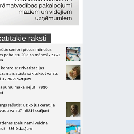
atītākie raksti
nētie seniori piecus mēnešus
s pabalstu 20 eiro mēnesī
- 23672
mi
 kontrole: Privatizācijas
zamais stāsts sāk tukšot valsts
tu
- 28729 skatījumi
kāpumu makā nejūt
- 78095
mi
gs sašutis: Uz ko jūs cerat, ja
 vada valsti?
- 68614 skatījumi
ātienes spēļu nami veicina
mu?
- 55610 skatījumi