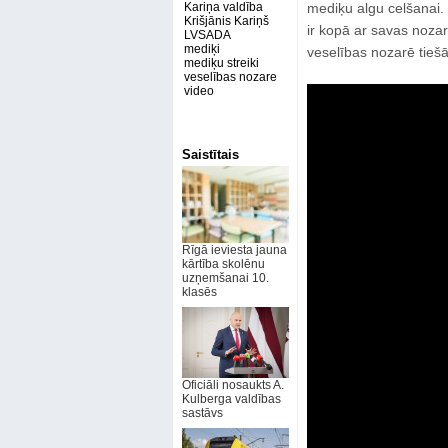
Kariņa valdība
mediķu algu celšanai.
Krišjānis Kariņš
ir kopā ar savas noza
LVSADA
mediķi
veselības nozarē tieš
mediķu streiki
veselības nozare
video
Saistītais
Rīgā ieviesta jauna
kārtība skolēnu
uzņemšanai 10.
klasēs
Oficiāli nosaukts A.
Kulberga valdības
sastāvs