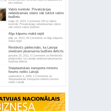
eiro mēnesī
Valsts kontrole: Privatizācijas
nebeidzamais stāsts sāk tukšot valsts
budžetu
maijs 16, 2019,
Comments Off
on Valsts
kontrole: Privatizācijas nebeidzamais stāsts
sāk tukšot valsts budžetu
Algu kāpumu makā nejūt
jūlijs 16, 2013,
48 Comments
on Algu kāpumu
makā nejūt
Rimšēvičs pārliecināts, ka Latvijai
steidzami jāsamazina budžeta deficīts
janvāris 25, 2011,
5 Comments
on Rimšēvičs
pārliecināts, ka Latvijai steidzami jāsamazina
budžeta deficīts
Starptautiskais transporta ministru
forums notiks Latvijā
septembris 4, 2009,
4 Comments
on
Starptautiskais transporta ministru forums
notiks Latvijā