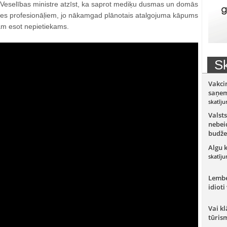
 Veselības ministre atzīst, ka saprot mediķu dusmas un domās
res profesionāļiem, jo nākamgad plānotais atalgojuma kāpums
ām esot nepietiekams.
Sk
Vakci
saņem
skatīju
Valsts
nebeid
budže
Algu 
skatīju
Lember
idioti
Vai kl
tūris