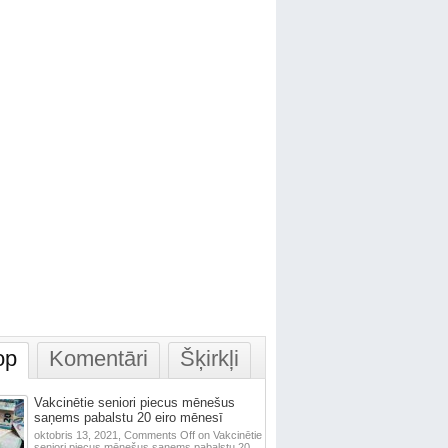
op
Komentāri
Šķirkļi
Vakcinētie seniori piecus mēnešus
saņems pabalstu 20 eiro mēnesī
oktobris 13, 2021,
Comments Off
on Vakcinētie
seniori piecus mēnešus saņems pabalstu 20