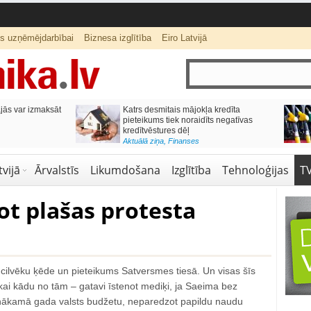
ts uzņēmējdarbībai
Biznesa izglītība
Eiro Latvijā
ās var izmaksāt
Katrs desmitais mājokļa kredīta
pieteikums tiek noraidīts negatīvas
kredītvēstures dēļ
Aktuālā ziņa
,
Finanses
vijā
Ārvalstīs
Likumdošana
Izglītība
Tehnoloģijas
T
ot plašas protesta
ā cilvēku ķēde un pieteikums Satversmes tiesā. Un visas šīs
ikai kādu no tām – gatavi īstenot mediķi, ja Saeima bez
ākamā gada valsts budžetu, neparedzot papildu naudu