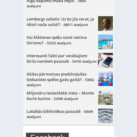
Algu kāpumu makā nejūt
- 78081
skatījumi
Lembergs sašutis: Uz ko jūs cerat, ja
idioti vada valsti?
- 68611 skatījumi
Vai klātienes spēļu nami veicina
tūrismu?
- 55552 skatījumi
Interesanti fakti par vecākajiem
biržu namiem pasaulē
- 54105 skatījumi
Kādas pārmaiņas piedzīvojušas
tiešsaistes spēles gadu gaitā?
- 53062
skatījumi
Miljonāru iecienītākā vieta – Monte
Karlo kazino
- 52946 skatījumi
Labākās bibliotēkas pasaulē
- 50649
skatījumi