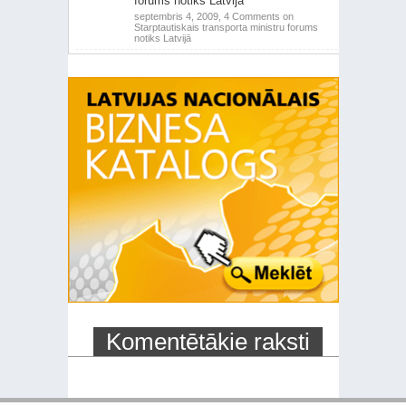
forums notiks Latvijā
septembris 4, 2009,
4 Comments
on
Starptautiskais transporta ministru forums
notiks Latvijā
Komentētākie raksti