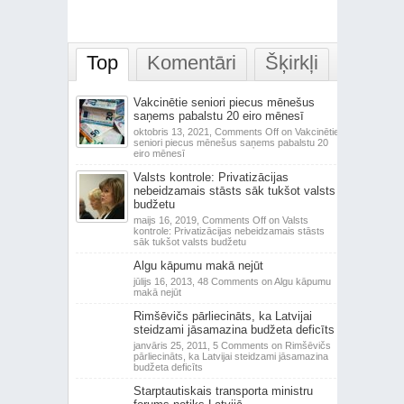
Top
Komentāri
Šķirkļi
Vakcinētie seniori piecus mēnešus
saņems pabalstu 20 eiro mēnesī
oktobris 13, 2021,
Comments Off
on Vakcinētie
seniori piecus mēnešus saņems pabalstu 20
eiro mēnesī
Valsts kontrole: Privatizācijas
nebeidzamais stāsts sāk tukšot valsts
budžetu
maijs 16, 2019,
Comments Off
on Valsts
kontrole: Privatizācijas nebeidzamais stāsts
sāk tukšot valsts budžetu
Algu kāpumu makā nejūt
jūlijs 16, 2013,
48 Comments
on Algu kāpumu
makā nejūt
Rimšēvičs pārliecināts, ka Latvijai
steidzami jāsamazina budžeta deficīts
janvāris 25, 2011,
5 Comments
on Rimšēvičs
pārliecināts, ka Latvijai steidzami jāsamazina
budžeta deficīts
Starptautiskais transporta ministru