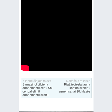
< Iepriekšējais raksts
Nākošais raksts >
Samazinot vilciena
Rīgā ieviesta jauna
abonementu cenu SM
kārtība skolēnu
cer palielināt
uzņemšanai 10. klasēs
abonementu skaitu