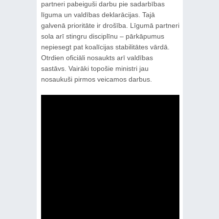
partneri pabeiguši darbu pie sadarbības
līguma un valdības deklarācijas. Tajā
galvenā prioritāte ir drošība. Līgumā partneri
sola arī stingru disciplīnu – pārkāpumus
nepiesegt pat koalīcijas stabilitātes vārdā.
Otrdien oficiāli nosaukts arī valdības
sastāvs. Vairāki topošie ministri jau
nosaukuši pirmos veicamos darbus.