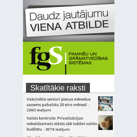
Skatītākie raksti
Vakcinētie seniori piecus mēnešus
saņems pabalstu 20 eiro mēnesī
-
23663 skatījumi
Valsts kontrole: Privatizācijas
nebeidzamais stāsts sāk tukšot valsts
budžetu
- 28718 skatījumi