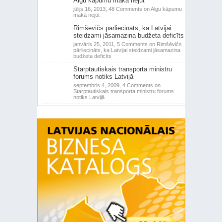
Algu kāpumu makā nejūt
jūlijs 16, 2013,
48 Comments
on Algu kāpumu
makā nejūt
Rimšēvičs pārliecināts, ka Latvijai
steidzami jāsamazina budžeta deficīts
janvāris 25, 2011,
5 Comments
on Rimšēvičs
pārliecināts, ka Latvijai steidzami jāsamazina
budžeta deficīts
Starptautiskais transporta ministru
forums notiks Latvijā
septembris 4, 2009,
4 Comments
on
Starptautiskais transporta ministru forums
notiks Latvijā