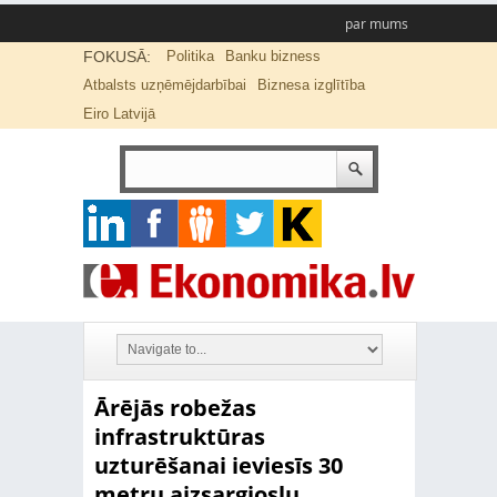
par mums
FOKUSĀ:
Politika
Banku bizness
Atbalsts uzņēmējdarbībai
Biznesa izglītība
Eiro Latvijā
Ārējās robežas
infrastruktūras
uzturēšanai ieviesīs 30
metru aizsargjoslu