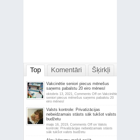
Top
Komentāri
Šķirkļi
Vakcinētie seniori piecus mēnešus
saņems pabalstu 20 eiro mēnesī
oktobris 13, 2021,
Comments Off
on Vakcinētie
seniori piecus mēnešus saņems pabalstu 20
eiro mēnesī
Valsts kontrole: Privatizācijas
nebeidzamais stāsts sāk tukšot valsts
budžetu
maijs 16, 2019,
Comments Off
on Valsts
kontrole: Privatizācijas nebeidzamais stāsts
sāk tukšot valsts budžetu