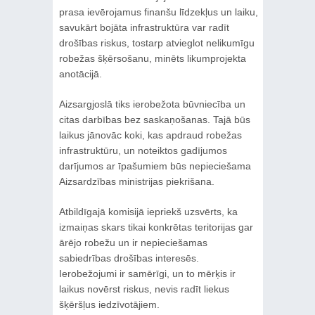
prasa ievērojamus finanšu līdzekļus un laiku,
savukārt bojāta infrastruktūra var radīt
drošības riskus, tostarp atvieglot nelikumīgu
robežas šķērsošanu, minēts likumprojekta
anotācijā.
Aizsargjoslā tiks ierobežota būvniecība un
citas darbības bez saskaņošanas. Tajā būs
laikus jānovāc koki, kas apdraud robežas
infrastruktūru, un noteiktos gadījumos
darījumos ar īpašumiem būs nepieciešama
Aizsardzības ministrijas piekrišana.
Atbildīgajā komisijā iepriekš uzsvērts, ka
izmaiņas skars tikai konkrētas teritorijas gar
ārējo robežu un ir nepieciešamas
sabiedrības drošības interesēs.
Ierobežojumi ir samērīgi, un to mērķis ir
laikus novērst riskus, nevis radīt liekus
šķēršļus iedzīvotājiem.