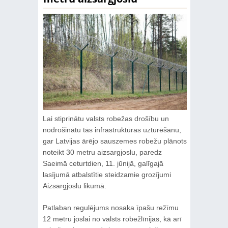
Lai stiprinātu valsts robežas drošību un
nodrošinātu tās infrastruktūras uzturēšanu,
gar Latvijas ārējo sauszemes robežu plānots
noteikt 30 metru aizsargjoslu, paredz
Saeimā ceturtdien, 11. jūnijā, galīgajā
lasījumā atbalstītie steidzamie grozījumi
Aizsargjoslu likumā.
Patlaban regulējums nosaka īpašu režīmu
12 metru joslai no valsts robežlīnijas, kā arī