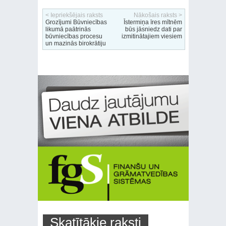
< Iepriekšējais raksts
Nākošais raksts >
Grozījumi Būvniecības
Īstermiņa īres mītnēm
likumā paātrinās
būs jāsniedz dati par
būvniecības procesu
izmitinātajiem viesiem
un mazinās birokrātiju
Skatītākie raksti