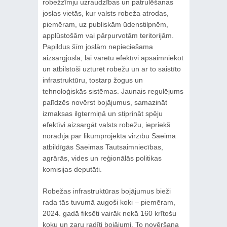
robežzīmju uzraudzības un patrulēšanas
joslas vietās, kur valsts robeža atrodas,
piemēram, uz publiskām ūdenstilpnēm,
applūstošām vai pārpurvotām teritorijām.
Papildus šīm joslām nepieciešama
aizsargjosla, lai varētu efektīvi apsaimniekot
un atbilstoši uzturēt robežu un ar to saistīto
infrastruktūru, tostarp žogus un
tehnoloģiskās sistēmas. Jaunais regulējums
palīdzēs novērst bojājumus, samazināt
izmaksas ilgtermiņā un stiprināt spēju
efektīvi aizsargāt valsts robežu, iepriekš
norādīja par likumprojekta virzību Saeimā
atbildīgās Saeimas Tautsaimniecības,
agrārās, vides un reģionālās politikas
komisijas deputāti.
Robežas infrastruktūras bojājumus bieži
rada tās tuvumā augoši koki – piemēram,
2024. gadā fiksēti vairāk nekā 160 krītošu
koku un zaru radīti bojājumi. To novēršana