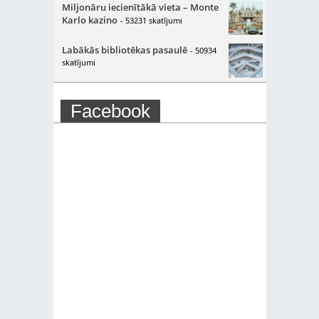
Miljonāru iecienītākā vieta – Monte
Karlo kazino
- 53231 skatījumi
Labākās bibliotēkas pasaulē
- 50934
skatījumi
Facebook