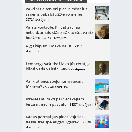
Vakcinētie seniori piecus mēnešus
saņems pabalstu 20 eiro mēnesī
-
23721 skatījumi
Valsts kontrole: Privatizācijas
nebeidzamais stāsts sāk tukšot valsts
budžetu
- 28780 skatījumi
Algu kāpumu makā nejūt
- 78176
skatījumi
Lembergs sašutis: Uz ko jūs cerat, ja
idioti vada valsti?
- 68638 skatījumi
Vai klātienes spēļu nami veicina
tūrismu?
- 55840 skatījumi
Interesanti fakti par vecākajiem
biržu namiem pasaulē
- 54374 skatījumi
Kādas pārmaiņas piedzīvojušas
tiešsaistes spēles gadu gaitā?
- 53329
skatījumi