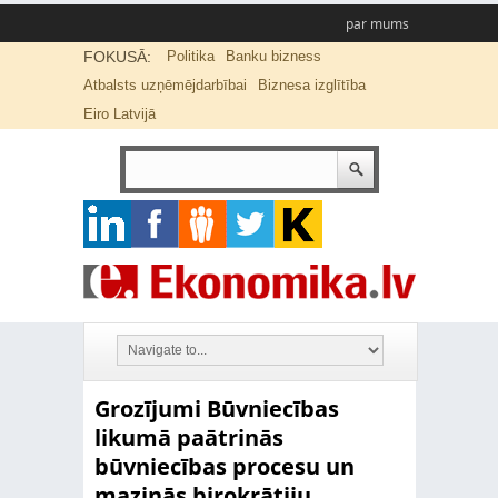
par mums
FOKUSĀ:
Politika
Banku bizness
Atbalsts uzņēmējdarbībai
Biznesa izglītība
Eiro Latvijā
Grozījumi Būvniecības
likumā paātrinās
būvniecības procesu un
mazinās birokrātiju