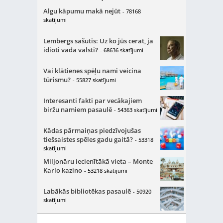
Algu kāpumu makā nejūt
- 78168
skatījumi
Lembergs sašutis: Uz ko jūs cerat, ja
idioti vada valsti?
- 68636 skatījumi
Vai klātienes spēļu nami veicina
tūrismu?
- 55827 skatījumi
Interesanti fakti par vecākajiem
biržu namiem pasaulē
- 54363 skatījumi
Kādas pārmaiņas piedzīvojušas
tiešsaistes spēles gadu gaitā?
- 53318
skatījumi
Miljonāru iecienītākā vieta – Monte
Karlo kazino
- 53218 skatījumi
Labākās bibliotēkas pasaulē
- 50920
skatījumi