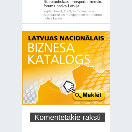
Starptautiskais transporta ministru
forums notiks Latvijā
septembris 4, 2009,
4 Comments
on
Starptautiskais transporta ministru forums
notiks Latvijā
Komentētākie raksti