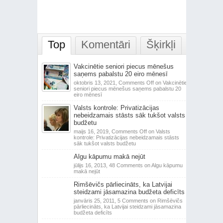
Top
Komentāri
Šķirkļi
Vakcinētie seniori piecus mēnešus
saņems pabalstu 20 eiro mēnesī
oktobris 13, 2021,
Comments Off
on Vakcinētie
seniori piecus mēnešus saņems pabalstu 20
eiro mēnesī
Valsts kontrole: Privatizācijas
nebeidzamais stāsts sāk tukšot valsts
budžetu
maijs 16, 2019,
Comments Off
on Valsts
kontrole: Privatizācijas nebeidzamais stāsts
sāk tukšot valsts budžetu
Algu kāpumu makā nejūt
jūlijs 16, 2013,
48 Comments
on Algu kāpumu
makā nejūt
Rimšēvičs pārliecināts, ka Latvijai
steidzami jāsamazina budžeta deficīts
janvāris 25, 2011,
5 Comments
on Rimšēvičs
pārliecināts, ka Latvijai steidzami jāsamazina
budžeta deficīts