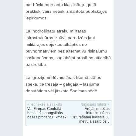
par būvkomersantu klasifikāciju, jo tā
praktiski vairs netiek izmantota publiskajos
iepirkumos.
Lai nodrošinātu ātrāku militārās
infrastruktūras izbūvi, paredzēts ļaut
militārajos objektos atkāpties no
būvnormatīviem bez alternatīvu risinājumu
saskaņošanas, saglabājot prasības attiecībā
uz drošību.
Lai grozījumi Būvniecības likumā stātos
spēkā, tie trešajā – galīgajā – lasījumā
deputātiem vēl jāskata Saeimas sēdē.
< Iepriekšējais raksts
Nākošais raksts >
Vai Eiropas Centrālā
Ārējās robežas
banka rīt paaugstinās
infrastruktūras
bāzes procentu likmes?
uzturēšanai ieviesīs 30
metru aizsargjoslu