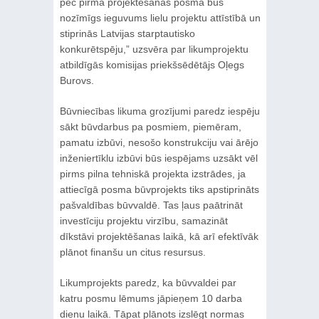
pēc pirmā projektēšanas posma būs
nozīmīgs ieguvums lielu projektu attīstībā un
stiprinās Latvijas starptautisko
konkurētspēju,” uzsvēra par likumprojektu
atbildīgās komisijas priekšsēdētājs Oļegs
Burovs.
Būvniecības likuma grozījumi paredz iespēju
sākt būvdarbus pa posmiem, piemēram,
pamatu izbūvi, nesošo konstrukciju vai ārējo
inženiertīklu izbūvi būs iespējams uzsākt vēl
pirms pilna tehniskā projekta izstrādes, ja
attiecīgā posma būvprojekts tiks apstiprināts
pašvaldības būvvaldē. Tas ļaus paātrināt
investīciju projektu virzību, samazināt
dīkstāvi projektēšanas laikā, kā arī efektīvāk
plānot finanšu un citus resursus.
Likumprojekts paredz, ka būvvaldei par
katru posmu lēmums jāpieņem 10 darba
dienu laikā. Tāpat plānots izslēgt normas