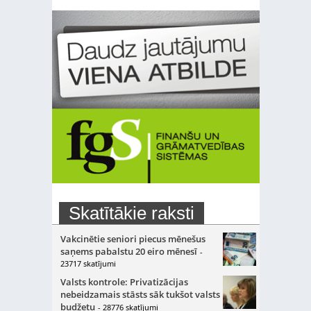
Skatītākie raksti
Vakcinētie seniori piecus mēnešus
saņems pabalstu 20 eiro mēnesī
-
23717 skatījumi
Valsts kontrole: Privatizācijas
nebeidzamais stāsts sāk tukšot valsts
budžetu
- 28776 skatījumi