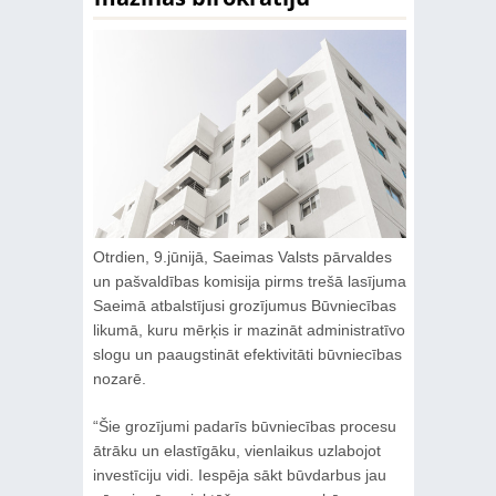
Otrdien, 9.jūnijā, Saeimas Valsts pārvaldes
un pašvaldības komisija pirms trešā lasījuma
Saeimā atbalstījusi grozījumus Būvniecības
likumā, kuru mērķis ir mazināt administratīvo
slogu un paaugstināt efektivitāti būvniecības
nozarē.
“Šie grozījumi padarīs būvniecības procesu
ātrāku un elastīgāku, vienlaikus uzlabojot
investīciju vidi. Iespēja sākt būvdarbus jau