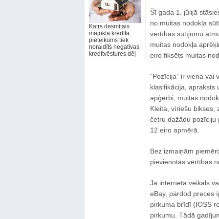
Šī gada 1. jūlijā stāsi
no muitas nodokļa sūt
Katrs desmitais
mājokļa kredīta
vērtības sūtījumu atmui
pieteikums tiek
muitas nodokļa aprēķin
noraidīts negatīvas
kredītvēstures dēļ
eiro fiksēts muitas nod
“Pozīcija” ir viena vai
klasifikācija, aprakst
apģērbi, muitas nodokli
Kleita, vīriešu bikses, 
četru dažādu pozīciju
12 eiro apmērā.
Bez izmaiņām piemēro
pievienotās vērtības n
Ja interneta veikals v
eBay, pārdod preces ī
pirkuma brīdī (IOSS r
pirkumu. Tādā gadīju