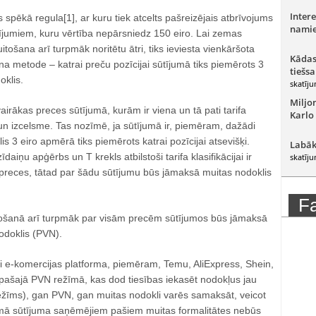
Intere
es spēkā regula[1], ar kuru tiek atcelts pašreizējais atbrīvojums
namie
ījumiem, kuru vērtība nepārsniedz 150 eiro. Lai zemas
tošana arī turpmāk noritētu ātri, tiks ieviesta vienkāršota
Kādas
a metode – katrai preču pozīcijai sūtījumā tiks piemērots 3
tiešsa
oklis.
skatīju
Miljo
 vairākas preces sūtījumā, kurām ir viena un tā pati tarifa
Karlo
s un izcelsme. Tas nozīmē, ja sūtījumā ir, piemēram, dažādi
s 3 eiro apmērā tiks piemērots katrai pozīcijai atsevišķi.
Labāk
zīdaiņu apģērbs un T krekls atbilstoši tarifa klasifikācijai ir
skatīju
 preces, tātad par šādu sūtījumu būs jāmaksā muitas nodoklis
F
šanā arī turpmāk par visām precēm sūtījumos būs jāmaksā
odoklis (PVN).
ai e-komercijas platforma, piemēram, Temu, AliExpress, Shein,
pašajā PVN režīmā, kas dod tiesības iekasēt nodokļus jau
ežīms), gan PVN, gan muitas nodokli varēs samaksāt, veicot
mā sūtījuma saņēmējiem pašiem muitas formalitātes nebūs