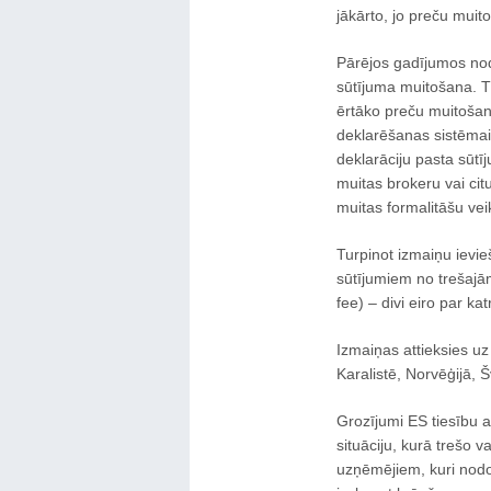
jākārto, jo preču muit
Pārējos gadījumos nod
sūtījuma muitošana. T
ērtāko preču muitošana
deklarēšanas sistēmai,
deklarāciju pasta sūtī
muitas brokeru vai ci
muitas formalitāšu vei
Turpinot izmaiņu ievi
sūtījumiem no trešajā
fee) – divi eiro par ka
Izmaiņas attieksies uz
Karalistē, Norvēģijā, Š
Grozījumi ES tiesību ak
situāciju, kurā trešo v
uzņēmējiem, kuri nodo