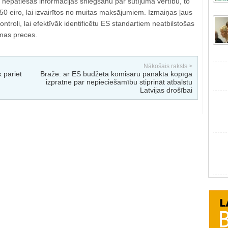
nepatiesas informācijas sniegšanu par sūtījuma vērtību, to
0 eiro, lai izvairītos no muitas maksājumiem. Izmaiņas ļaus
kontroli, lai efektīvāk identificētu ES standartiem neatbilstošas
amas preces.
Nākošais raksts >
 pāriet
Braže: ar ES budžeta komisāru panākta kopīga
izpratne par nepieciešamību stiprināt atbalstu
Latvijas drošībai