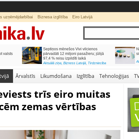
ts uzņēmējdarbībai
Biznesa izglītība
Eiro Latvijā
ās var izmaksāt
Katrs desmitais mājokļa kredīta
pieteikums tiek noraidīts negatīvas
kredītvēstures dēļ
Aktuālā ziņa
,
Finanses
vijā
Ārvalstīs
Likumdošana
Izglītība
Tehnoloģijas
T
ieviests trīs eiro muitas
ecēm zemas vērtības