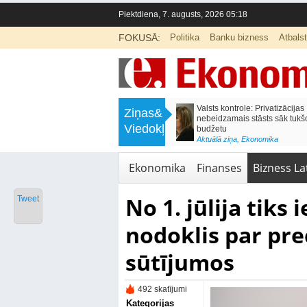
Piektdiena, 7. augusts, 2026 05:18
FOKUSĀ:
Politika
Banku bizness
Atbals
>
Septiņos mēnešos Vivi vilcienos
Naudas glabāšana māj
Ziņas&
pārvadāti 12 miljoni pasažieru; jūlijā
simtiem eiro gadā
Viedokļi
97,4 % reisu izpildīti laikā
<
Aktuālā ziņa
,
Finanses
Aktuālā ziņa
,
Bizness Latvijā
,
Tirdzniecība
Ekonomika
Finanses
Bizness Lat
No 1. jūlija tiks 
Tweet
nodoklis par pr
sūtījumos
492 skatījumi
Kategorijas