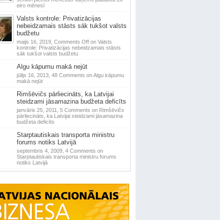
eiro mēnesī
Valsts kontrole: Privatizācijas
nebeidzamais stāsts sāk tukšot valsts
budžetu
maijs 16, 2019,
Comments Off
on Valsts
kontrole: Privatizācijas nebeidzamais stāsts
sāk tukšot valsts budžetu
Algu kāpumu makā nejūt
jūlijs 16, 2013,
48 Comments
on Algu kāpumu
makā nejūt
Rimšēvičs pārliecināts, ka Latvijai
steidzami jāsamazina budžeta deficīts
janvāris 25, 2011,
5 Comments
on Rimšēvičs
pārliecināts, ka Latvijai steidzami jāsamazina
budžeta deficīts
Starptautiskais transporta ministru
forums notiks Latvijā
septembris 4, 2009,
4 Comments
on
Starptautiskais transporta ministru forums
notiks Latvijā