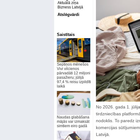
Aktuālā ziņa
Bizness Latvijā
Atslēgvārdi
Saistītais
Septiņos mēnešos
Vivi vilcienos
pārvadāti 12 miljoni
pasažieru; jūlijā
97,4 % reisu izpildīti
laikā
No 2026. gada 1. jūlij
tirdzniecības platfor
Naudas glabāšana
nodoklis. To paredz i
mājās var izmaksāt
simtiem eiro gadā
komercijas sūtījumiem
Latvijā.