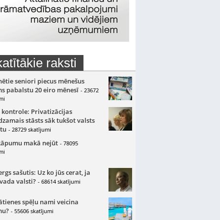
atītākie raksti
nētie seniori piecus mēnešus
s pabalstu 20 eiro mēnesī
- 23672
mi
 kontrole: Privatizācijas
zamais stāsts sāk tukšot valsts
tu
- 28729 skatījumi
kāpumu makā nejūt
- 78095
mi
gs sašutis: Uz ko jūs cerat, ja
 vada valsti?
- 68614 skatījumi
ātienes spēļu nami veicina
mu?
- 55606 skatījumi