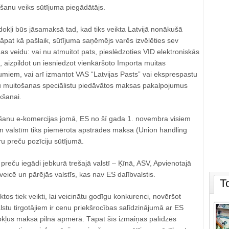
ošanu veiks sūtījuma piegādātājs.
okļi būs jāsamaksā tad, kad tiks veikta Latvijā nonākušā
āpat kā pašlaik, sūtījuma saņēmējs varēs izvēlēties sev
s veidu: vai nu atmuitot pats, pieslēdzoties VID elektroniskās
 aizpildot un iesniedzot vienkāršoto Importa muitas
jumiem, vai arī izmantot VAS “Latvijas Pasts” vai eksprespastu
tu muitošanas speciālistu piedāvātos maksas pakalpojumus
kšanai.
ešanu e-komercijas jomā, ES no šī gada 1. novembra visiem
m valstīm tiks piemērota apstrādes maksa (Union handling
tru preču pozīciju sūtījumā.
 preču iegādi jebkurā trešajā valstī – Ķīnā, ASV, Apvienotajā
veicē un pārējās valstīs, kas nav ES dalībvalstis.
T
tos tiek veikti, lai veicinātu godīgu konkurenci, novēršot
alstu tirgotājiem ir cenu priekšrocības salīdzinājumā ar ES
kļus maksā pilnā apmērā. Tāpat šīs izmaiņas palīdzēs