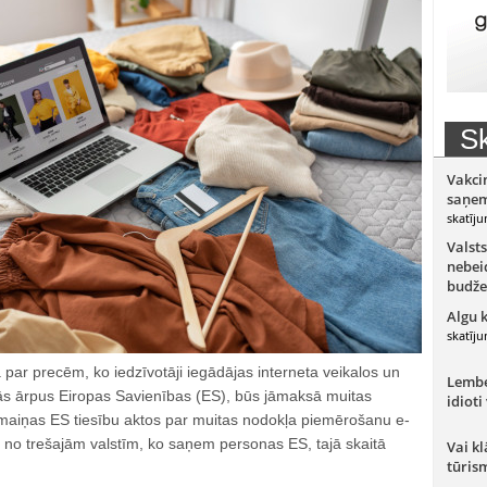
Sk
Vakci
saņem
skatīju
Valsts
nebeid
budže
Algu 
skatīju
a par precēm, ko iedzīvotāji iegādājas interneta veikalos un
Lember
mās ārpus Eiropas Savienības (ES), būs jāmaksā muitas
idioti
zmaiņas ES tiesību aktos par muitas nodokļa piemērošanu e-
 no trešajām valstīm, ko saņem personas ES, tajā skaitā
Vai kl
tūris