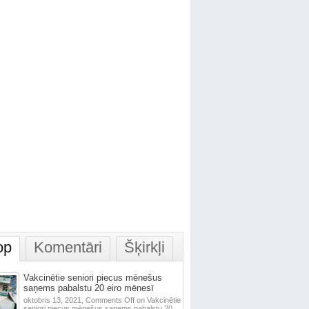
op
Komentāri
Šķirkļi
Vakcinētie seniori piecus mēnešus
saņems pabalstu 20 eiro mēnesī
oktobris 13, 2021,
Comments Off
on Vakcinētie
seniori piecus mēnešus saņems pabalstu 20