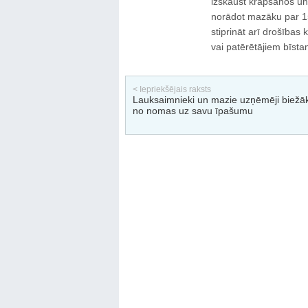
izskaust krāpšanos un 
norādot mazāku par 15
stiprināt arī drošības 
vai patērētājiem bīst
< Iepriekšējais raksts
Lauksaimnieki un mazie uzņēmēji biežāk
no nomas uz savu īpašumu