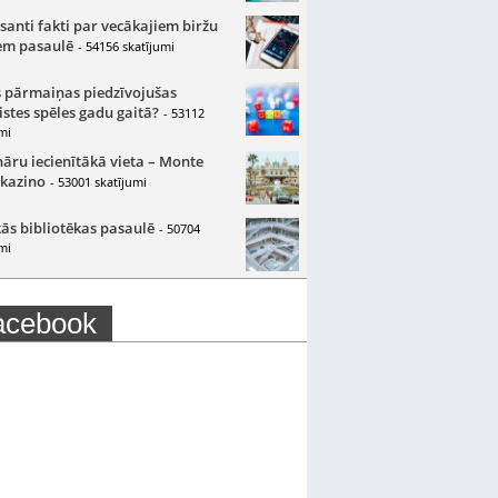
santi fakti par vecākajiem biržu
m pasaulē
- 54156 skatījumi
 pārmaiņas piedzīvojušas
istes spēles gadu gaitā?
- 53112
mi
nāru iecienītākā vieta – Monte
 kazino
- 53001 skatījumi
ās bibliotēkas pasaulē
- 50704
mi
acebook