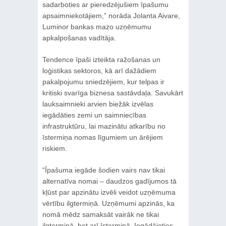
sadarboties ar pieredzējušiem īpašumu
apsaimniekotājiem,” norāda Jolanta Aivare,
Luminor bankas mazo uzņēmumu
apkalpošanas vadītāja.
Tendence īpaši izteikta ražošanas un
loģistikas sektoros, kā arī dažādiem
pakalpojumu sniedzējiem, kur telpas ir
kritiski svarīga biznesa sastāvdaļa. Savukārt
lauksaimnieki arvien biežāk izvēlas
iegādāties zemi un saimniecības
infrastruktūru, lai mazinātu atkarību no
īstermiņa nomas līgumiem un ārējiem
riskiem.
“Īpašuma iegāde šodien vairs nav tikai
alternatīva nomai – daudzos gadījumos tā
kļūst par apzinātu izvēli veidot uzņēmuma
vērtību ilgtermiņā. Uzņēmumi apzinās, ka
nomā mēdz samaksāt vairāk ne tikai
ilgtermiņā, bet arī īstermiņā. Iegādājoties