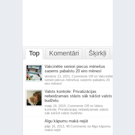
Top
Komentāri
Šķirkļi
Vakcinētie seniori piecus mēnešus
saņems pabalstu 20 eiro mēnesī
oktobris 13, 2021,
Comments Off
on Vakcinētie
seniori piecus mēnešus saņems pabalstu 20
eiro mēnesī
Valsts kontrole: Privatizācijas
nebeidzamais stāsts sāk tukšot valsts
budžetu
maijs 16, 2019,
Comments Off
on Valsts
kontrole: Privatizācijas nebeidzamais stāsts
sāk tukšot valsts budžetu
Algu kāpumu makā nejūt
jūlijs 16, 2013,
48 Comments
on Algu kāpumu
makā nejūt