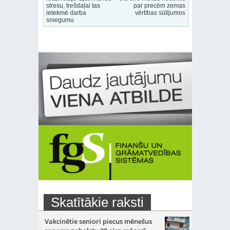
stresu, trešdaļai tas
par precēm zemas
ietekmē darba
vērtības sūtījumos
sniegumu
Skatītākie raksti
Vakcinētie seniori piecus mēnešus