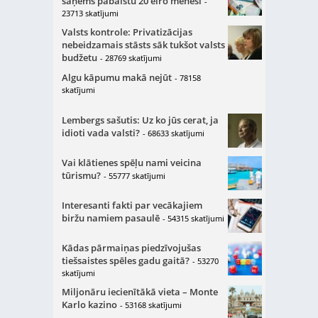
saņems pabalstu 20 eiro mēnesī
-
23713 skatījumi
Valsts kontrole: Privatizācijas
nebeidzamais stāsts sāk tukšot valsts
budžetu
- 28769 skatījumi
Algu kāpumu makā nejūt
- 78158
skatījumi
Lembergs sašutis: Uz ko jūs cerat, ja
idioti vada valsti?
- 68633 skatījumi
Vai klātienes spēļu nami veicina
tūrismu?
- 55777 skatījumi
Interesanti fakti par vecākajiem
biržu namiem pasaulē
- 54315 skatījumi
Kādas pārmaiņas piedzīvojušas
tiešsaistes spēles gadu gaitā?
- 53270
skatījumi
Miljonāru iecienītākā vieta – Monte
Karlo kazino
- 53168 skatījumi