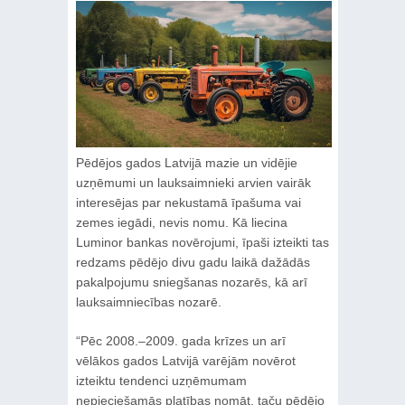
Pēdējos gados Latvijā mazie un vidējie
uzņēmumi un lauksaimnieki arvien vairāk
interesējas par nekustamā īpašuma vai
zemes iegādi, nevis nomu. Kā liecina
Luminor bankas novērojumi, īpaši izteikti tas
redzams pēdējo divu gadu laikā dažādās
pakalpojumu sniegšanas nozarēs, kā arī
lauksaimniecības nozarē.
“Pēc 2008.–2009. gada krīzes un arī
vēlākos gados Latvijā varējām novērot
izteiktu tendenci uzņēmumam
nepieciešamās platības nomāt, taču pēdējo