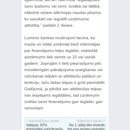
savu īpašumu vai zemi, tuvākā vai tālākā
nākotnē viņiem atbrīvojas naudas plūsma,
ko savukārt var ieguldīt uzņēmuma
attīstībā,” piebilst J. Aivare.
Luminor bankas novērojumi liecina, ka
mazie un vidēji uzņēmēji bieži interesējas
par finansējumu telpu iegādei, visbiežāk
aizņēmums tiek ņemts uz 10 vai vairāk
gadiem. Joprojām ir liels pieprasījums pēc
mūsdienīgām pakalpojuma sniegšanas vai
ražošanas telpām ar atbilstošu piekļuvi un
teritoriju, taču tādas telpas ir grūti piemeklēt.
Gadījumā, ja pilnībā sev atbilstošas telpas
nav iespējams iegādāties, tad uzņēmumi
izvēlas ņemt finansējumu gan iegādei, gan
remontam.
< Iepriekšējais raksts
Nākošais raksts >
Aptauja: 92%
No 1. jūlija tiks ieviests
iedzīvotāju izjūt finanšu
trīs eiro muitas nodoklis