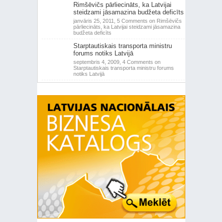
Rimšēvičs pārliecināts, ka Latvijai
steidzami jāsamazina budžeta deficīts
janvāris 25, 2011,
5 Comments
on Rimšēvičs
pārliecināts, ka Latvijai steidzami jāsamazina
budžeta deficīts
Starptautiskais transporta ministru
forums notiks Latvijā
septembris 4, 2009,
4 Comments
on
Starptautiskais transporta ministru forums
notiks Latvijā