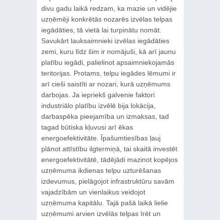
divu gadu laikā redzam, ka mazie un vidējie
uzņēmēji konkrētās nozarēs izvēlas telpas
iegādāties, tā vietā lai turpinātu nomāt.
Savukārt lauksaimnieki izvēlas iegādāties
zemi, kuru līdz šim ir nomājuši, kā arī jaunu
platību iegādi, palielinot apsaimniekojamās
teritorijas. Protams, telpu iegādes lēmumi ir
arī cieši saistīti ar nozari, kurā uzņēmums
darbojas. Ja iepriekš galvenie faktori
industriālo platību izvēlē bija lokācija,
darbaspēka pieejamība un izmaksas, tad
tagad būtiska kļuvusi arī ēkas
energoefektivitāte. Īpašumtiesības ļauj
plānot attīstību ilgtermiņā, tai skaitā investēt
energoefektivitātē, tādējādi mazinot kopējos
uzņēmuma ikdienas telpu uzturēšanas
izdevumus, pielāgojot infrastruktūru savām
vajadzībām un vienlaikus veidojot
uzņēmuma kapitālu. Tajā pašā laikā lielie
uzņēmumi arvien izvēlās telpas īrēt un