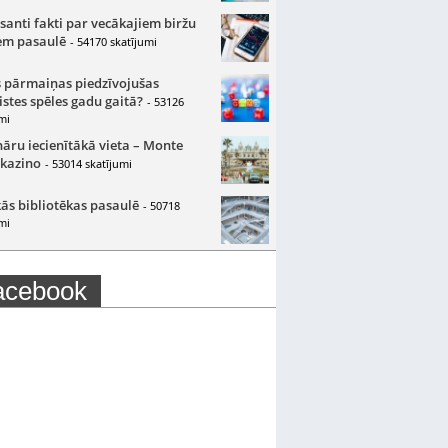
santi fakti par vecākajiem biržu
m pasaulē
- 54170 skatījumi
 pārmaiņas piedzīvojušas
istes spēles gadu gaitā?
- 53126
mi
nāru iecienītākā vieta – Monte
 kazino
- 53014 skatījumi
ās bibliotēkas pasaulē
- 50718
mi
acebook