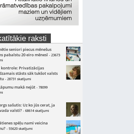
atītākie raksti
nētie seniori piecus mēnešus
s pabalstu 20 eiro mēnesī
- 23673
mi
 kontrole: Privatizācijas
zamais stāsts sāk tukšot valsts
tu
- 28731 skatījumi
kāpumu makā nejūt
- 78099
mi
gs sašutis: Uz ko jūs cerat, ja
 vada valsti?
- 68614 skatījumi
ātienes spēļu nami veicina
mu?
- 55620 skatījumi