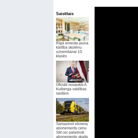
Saistītais
Rīgā ieviesta jauna
kārtība skolēnu
uzņemšanai 10.
klasēs
Oficiāli nosaukts A.
Kulberga valdības
sastāvs
Samazinot vilciena
abonementu cenu
SM cer palielināt
abonementu skaitu