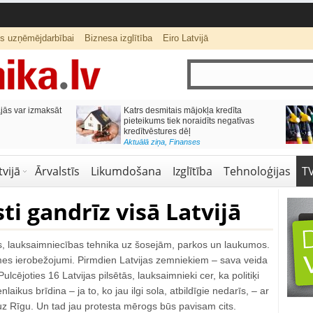
ts uzņēmējdarbībai
Biznesa izglītība
Eiro Latvijā
ās var izmaksāt
Katrs desmitais mājokļa kredīta
pieteikums tiek noraidīts negatīvas
kredītvēstures dēļ
Aktuālā ziņa
,
Finanses
vijā
Ārvalstīs
Likumdošana
Izglītība
Tehnoloģijas
T
i gandrīz visā Latvijā
os, lauksaimniecības tehnika uz šosejām, parkos un laukumos.
es ierobežojumi. Pirmdien Latvijas zemniekiem – sava veida
ulcējoties 16 Latvijas pilsētās, lauksaimnieki cer, ka politiķi
laikus brīdina – ja to, ko jau ilgi sola, atbildīgie nedarīs, – ar
uz Rīgu. Un tad jau protesta mērogs būs pavisam cits.