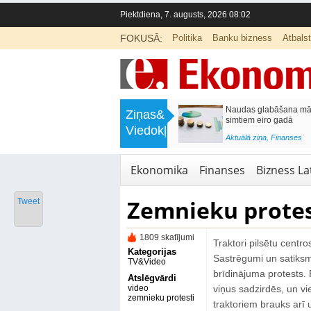
Piektdiena, 7. augusts, 2026 08:02
FOKUSĀ:
Politika
Banku bizness
Atbals
>
Septiņos mēnešos Vivi vilcienos
Naudas glabāšana māj
Ziņas&
pārvadāti 12 miljoni pasažieru; jūlijā
simtiem eiro gadā
Viedokļi
97,4 % reisu izpildīti laikā
<
Aktuālā ziņa
,
Finanses
Aktuālā ziņa
,
Bizness Latvijā
,
Tirdzniecība
Ekonomika
Finanses
Bizness Lat
Zemnieku protest
Tweet
1809 skatījumi
Traktori pilsētu centr
Kategorijas
Sastrēgumi un satiksm
TV&Video
brīdinājuma protests. P
Atslēgvārdi
video
viņus sadzirdēs, un vien
zemnieku protesti
traktoriem brauks arī 