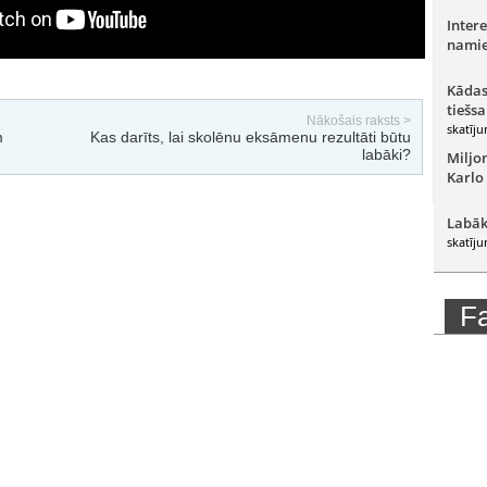
Intere
namie
Kādas
tiešsa
Nākošais raksts >
skatīju
m
Kas darīts, lai skolēnu eksāmenu rezultāti būtu
labāki?
Miljo
Karlo
Labāk
skatīju
F