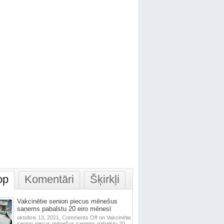
op
Komentāri
Šķirkļi
Vakcinētie seniori piecus mēnešus
saņems pabalstu 20 eiro mēnesī
oktobris 13, 2021,
Comments Off
on Vakcinētie
seniori piecus mēnešus saņems pabalstu 20