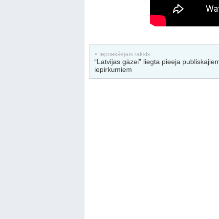
< Iepriekšējais raksts
“Latvijas gāzei” liegta pieeja publiskajie
iepirkumiem