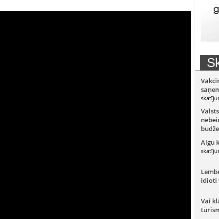
Sk
Vakci
saņem
skatīju
Valsts
nebeid
budže
Algu 
skatīju
Lember
idioti
Vai kl
tūris