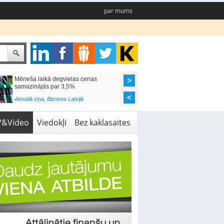
par mums
Mēneša laikā degvielas cenas
Rīgas pašvaldības sko
samazinājās par 3,5%
pieejamas 192 vietas 
Aktuālā ziņa
,
Bizness Latvijā
Aktuālā ziņa
,
Izglītība
V&Video
Viedokļi
Bez kaklasaites