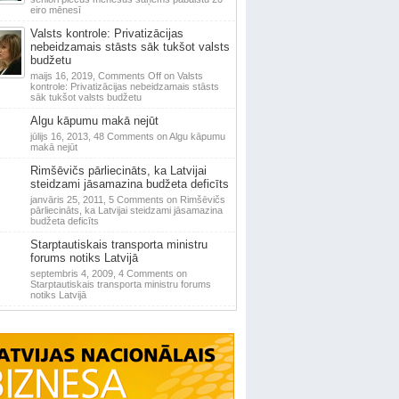
eiro mēnesī
Valsts kontrole: Privatizācijas
nebeidzamais stāsts sāk tukšot valsts
budžetu
maijs 16, 2019,
Comments Off
on Valsts
kontrole: Privatizācijas nebeidzamais stāsts
sāk tukšot valsts budžetu
Algu kāpumu makā nejūt
jūlijs 16, 2013,
48 Comments
on Algu kāpumu
makā nejūt
Rimšēvičs pārliecināts, ka Latvijai
steidzami jāsamazina budžeta deficīts
janvāris 25, 2011,
5 Comments
on Rimšēvičs
pārliecināts, ka Latvijai steidzami jāsamazina
budžeta deficīts
Starptautiskais transporta ministru
forums notiks Latvijā
septembris 4, 2009,
4 Comments
on
Starptautiskais transporta ministru forums
notiks Latvijā